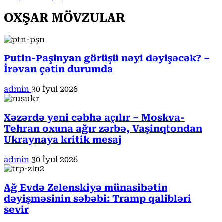
OXŞAR MÖVZULAR
Putin-Paşinyan görüşü nəyi dəyişəcək? –
İrəvan çətin durumda
admin
30 İyul 2026
Xəzərdə yeni cəbhə açılır – Moskva-
Tehran oxuna ağır zərbə, Vaşinqtondan
Ukraynaya kritik mesaj
admin
30 İyul 2026
Ağ Evdə Zelenskiyə münasibətin
dəyişməsinin səbəbi: Tramp qalibləri
sevir