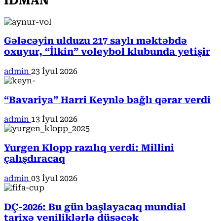
İDMAN
Gələcəyin ulduzu 217 saylı məktəbdə
oxuyur, “İlkin” voleybol klubunda yetişir
admin
23 İyul 2026
“Bavariya” Harri Keynlə bağlı qərar verdi
admin
13 İyul 2026
Yurgen Klopp razılıq verdi: Millini
çalışdıracaq
admin
03 İyul 2026
DÇ-2026: Bu gün başlayacaq mundial
tarixə yeniliklərlə düşəcək