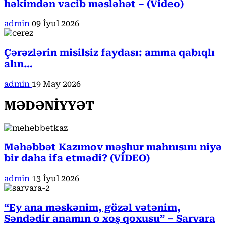
həkimdən vacib məsləhət – (Video)
admin
09 İyul 2026
Çərəzlərin misilsiz faydası: amma qabıqlı
alın…
admin
19 May 2026
MƏDƏNİYYƏT
Məhəbbət Kazımov məşhur mahnısını niyə
bir daha ifa etmədi? (VİDEO)
admin
13 İyul 2026
“Ey ana məskənim, gözəl vətənim,
Səndədir anamın o xoş qoxusu” – Sarvara