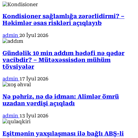
Kondisioner sağlamlığa zərərlidirmi? –
Həkimlər əsas riskləri açıqlayıb
admin
20 İyul 2026
Gündəlik 10 min addım hədəfi nə qədər
vacibdir? – Mütəxəssisdən mühüm
tövsiyələr
admin
17 İyul 2026
Nə pəhriz, nə də idman: Alimlər ömrü
uzadan vərdişi açıqladı
admin
13 İyul 2026
Eşitmənin yaxşılaşması ilə bağlı ABŞ-li