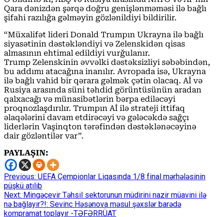
Qara dənizdən şərqə doğru genişlənməməsi ilə bağlı
şifahi razılığa gəlməyin gözlənildiyi bildirilir.
“Müxalifət lideri Donald Trumpın Ukrayna ilə bağlı
siyasətinin dəstəkləndiyi və Zelenskidən qisas
almasının ehtimal edildiyi vurğulanır.
Trump Zelenskinin əvvəlki dəstəksizliyi səbəbindən,
bu addımı atacağına inanılır. Avropada isə, Ukrayna
ilə bağlı vahid bir qərara gəlmək çətin olacaq. Aİ və
Rusiya arasında süni təhdid görüntüsünün aradan
qalxacağı və münasibətlərin bərpa ediləcəyi
proqnozlaşdırılır. Trumpın Aİ ilə strateji ittifaq
əlaqələrini davam etdirəcəyi və gələcəkdə sağçı
liderlərin Vaşinqton tərəfindən dəstəklənəcəyinə
dair gözləntilər var”.
PAYLAŞIN:
Continue
Previous:
UEFA Çempionlar Liqasında 1/8 final mərhələsinin
püşkü atılıb
Reading
Next:
Mingəçevir Təhsil sektorunun müdirini nazir müavini ilə
nə bağlayır?!: Sevinc Həsənova məsul şəxslər barədə
kompramat toplayır -TƏFƏRRÜAT