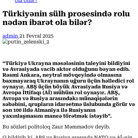
ola bilər?
Türkiyənin sülh prosesində rolu
nədən ibarət ola bilər?
admin
21 Fevral 2025
“Türkiyə Ukrayna məsələsinin taleyini bildiyini
və Avrasiyada vacib aktor olduğunu bəyan edib.
Rəsmi Ankara, neytral mövqeyində olmasına
baxmayaraq Ukraynanın uğuru üçün həlledici rol
oynayır. ABŞ üçün böyük Avrasiyada Rusiya və
Avropa İttifaqı (Aİ) mühüm rol oynayır. ABŞ,
Avropa və Rusiya arasındakı münaqişələrin
səbəbini, qrupların idarəetmə üslubunda görür və
son 100 ildə Almaniya ilə Rusiyanın
yaxınlaşmasını maneə törətmək istəyib”.
Bu sözləri politoloq Zaur Məmmədov deyib.
O bildirib ki, ABŞ və Rusiya arasında NATO və Aİ-nin