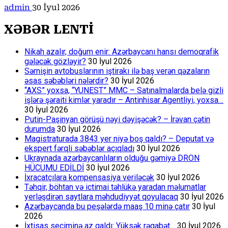
admin
30 İyul 2026
XƏBƏR LENTİ
Nikah azalır, doğum enir: Azərbaycanı hansı demoqrafik
gələcək gözləyir?
30 İyul 2026
Sərnişin avtobuslarının iştirakı ilə baş verən qəzaların
əsas səbəbləri nələrdir?
30 İyul 2026
“AXS” yoxsa, “YUNEST” MMC – Satınalmalarda belə gizli
işlərə şəraiti kimlər yaradır – Antinhisar Agentliyi, yoxsa…
30 İyul 2026
Putin-Paşinyan görüşü nəyi dəyişəcək? – İrəvan çətin
durumda
30 İyul 2026
Magistraturada 3843 yer niyə boş qaldı? – Deputat və
ekspert fərqli səbəblər açıqladı
30 İyul 2026
Ukraynada azərbaycanlıların olduğu gəmiyə DRON
HÜCUMU EDİLDİ
30 İyul 2026
İxracatçılara kompensasiya veriləcək
30 İyul 2026
Təhqir, böhtan və ictimai təhlükə yaradan məlumatlar
yerləşdirən saytlara məhdudiyyət qoyulacaq
30 İyul 2026
Azərbaycanda bu peşələrdə maaş 10 minə çatır
30 İyul
2026
İxtisas seçiminə az qaldı: Yüksək rəqabət…
30 İyul 2026