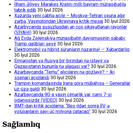
İlham Əliyev Mərakeş Kralını milli bayram münasibətilə
təbrik edib
30 İyul 2026
Xəzərdə yeni cəbhə açılır – Moskva-Tehran oxuna ağır
zərbə, Vaşinqtondan Ukraynaya kritik mesaj
30 İyul 2026
Azərbycanda susuzluqdan ən çox şikayətlənən rayonlar
(SİYAHI)
30 İyul 2026
Ağ Evdə Zelenskiyə münasibətin dəyişməsinin səbəbi:
Tramp qalibləri sevir
30 İyul 2026
Elektromobil və hibrid sürənlərin nəzərinə! — Xəbərdarlıq
30 İyul 2026
Ermənistan və Rusiya bir-birindən nə istəyir və
Qazaxıstanın bununla nə əlaqəsi var?
30 İyul 2026
Azərbaycanda “Temu” alıcılarını nə gözləyir? – İki
ssenari açıqlandı
30 İyul 2026
Trampın komandasında İrana görə mübahisə – Generallar
üz-üzə gəldi
30 İyul 2026
Azərbaycanda 90-a yaxın çimərlik var, cəmi 7-si
ödənişsizdir (VİDEO)
30 İyul 2026
BMT-dən kritik açıqlama: “Beş ildən sonra İİV-ə
yoluxanların sayı üç milyona çatacaq”
30 İyul 2026
Sağlamlıq