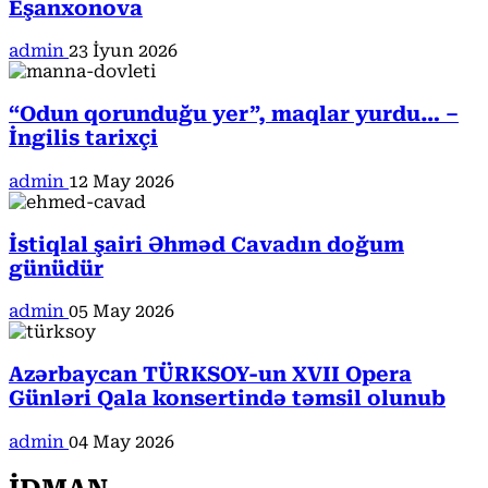
Eşanxonova
admin
23 İyun 2026
“Odun qorunduğu yer”, maqlar yurdu… –
İngilis tarixçi
admin
12 May 2026
İstiqlal şairi Əhməd Cavadın doğum
günüdür
admin
05 May 2026
Azərbaycan TÜRKSOY-un XVII Opera
Günləri Qala konsertində təmsil olunub
admin
04 May 2026