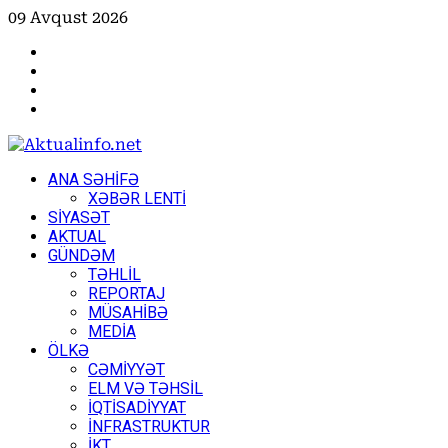
Skip
09 Avqust 2026
to
Facebook
content
Instagram
Youtube
X
Primary
ANA SƏHİFƏ
Menu
XƏBƏR LENTİ
SİYASƏT
AKTUAL
GÜNDƏM
TƏHLİL
REPORTAJ
MÜSAHİBƏ
MEDİA
ÖLKƏ
CƏMİYYƏT
ELM VƏ TƏHSİL
İQTİSADİYYAT
İNFRASTRUKTUR
İKT