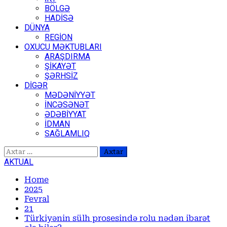
BÖLGƏ
HADİSƏ
DÜNYA
REGİON
OXUCU MƏKTUBLARI
ARAŞDIRMA
ŞİKAYƏT
ŞƏRHSİZ
DİGƏR
MƏDƏNİYYƏT
İNCƏSƏNƏT
ƏDƏBİYYAT
İDMAN
SAĞLAMLIQ
Axtarış:
AKTUAL
Home
2025
Fevral
21
Türkiyənin sülh prosesində rolu nədən ibarət