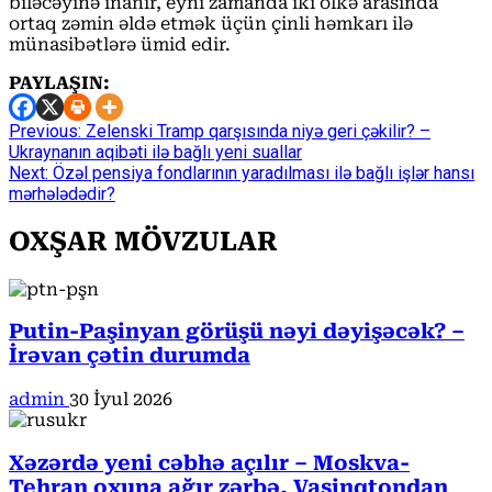
biləcəyinə inanır, eyni zamanda iki ölkə arasında
ortaq zəmin əldə etmək üçün çinli həmkarı ilə
münasibətlərə ümid edir.
PAYLAŞIN:
Continue
Previous:
Zelenski Tramp qarşısında niyə geri çəkilir? –
Ukraynanın aqibəti ilə bağlı yeni suallar
Reading
Next:
Özəl pensiya fondlarının yaradılması ilə bağlı işlər hansı
mərhələdədir?
OXŞAR MÖVZULAR
Putin-Paşinyan görüşü nəyi dəyişəcək? –
İrəvan çətin durumda
admin
30 İyul 2026
Xəzərdə yeni cəbhə açılır – Moskva-
Tehran oxuna ağır zərbə, Vaşinqtondan