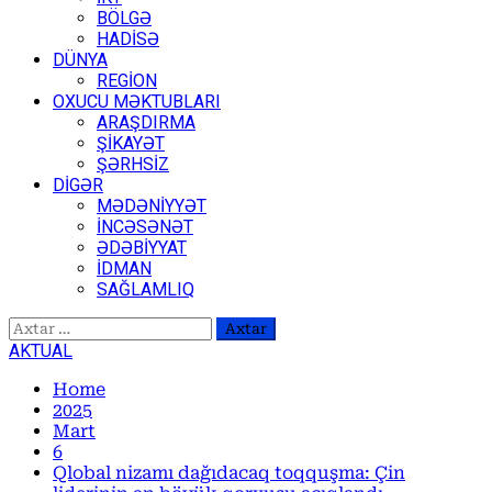
BÖLGƏ
HADİSƏ
DÜNYA
REGİON
OXUCU MƏKTUBLARI
ARAŞDIRMA
ŞİKAYƏT
ŞƏRHSİZ
DİGƏR
MƏDƏNİYYƏT
İNCƏSƏNƏT
ƏDƏBİYYAT
İDMAN
SAĞLAMLIQ
Axtarış:
AKTUAL
Home
2025
Mart
6
Qlobal nizamı dağıdacaq toqquşma: Çin