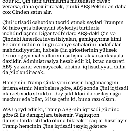
odur ki, Çin tarif artımlarına mütənasib cavab
verərsə, daha çox itirəcək, çünki ABŞ Pekindən daha
çox Çindən satın alır.
Çini iqtisadi cəhətdən təcrid etmək səyləri Trampın
60 faizə çata biləcəyini söylədiyi tariflərlə
məhdudlaşmır. Digər tədbirlərə ABŞ-dəki Çin və
Çindəki Amerika investisiyaları, gəmiqayırma kimi
Pekinin üstün olduğu sənaye sahələrini hədəf alan
məhdudiyyətlər, habelə Çin şirkətlərinin yüksək
texnologiya məhsullarının satışına əlavə sanksiyalar
daxildir. Administrasiya hesab edir ki, ixrac nəzarəti
ABŞ-yə zərər verməyəcək, əksinə, iqtisadiyyatı daha
da gücləndirəcək.
Həmçinin Tramp Çinlə yeni sazişin bağlanacağını
istisna etmir. Mənbələrə görə, ABŞ sonda Çini iqtisadi
idarəetmədə struktur dəyişiklikləri ilə razılaşmağa
məcbur edə bilər, Si isə çətin ki, buna razı olsun.
WSJ qeyd edir ki, Tramp ABŞ-nin iqtisadi gücünə
görə Si ilə danışıqlara tələsmir. Vaşinqton
danışıqlarda istifadə oluna biləcək rıçaqlar hazırlayır.
Tramp həmçinin Çinə iqtisadi təzyiq göstərə