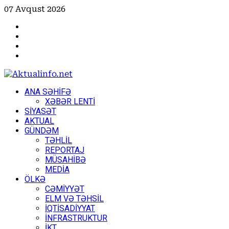
Skip
07 Avqust 2026
to
Facebook
content
Instagram
Youtube
X
Primary
ANA SƏHİFƏ
Menu
XƏBƏR LENTİ
SİYASƏT
AKTUAL
GÜNDƏM
TƏHLİL
REPORTAJ
MÜSAHİBƏ
MEDİA
ÖLKƏ
CƏMİYYƏT
ELM VƏ TƏHSİL
İQTİSADİYYAT
İNFRASTRUKTUR
İKT