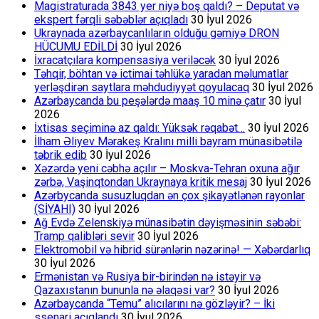
Magistraturada 3843 yer niyə boş qaldı? – Deputat və
ekspert fərqli səbəblər açıqladı
30 İyul 2026
Ukraynada azərbaycanlıların olduğu gəmiyə DRON
HÜCUMU EDİLDİ
30 İyul 2026
İxracatçılara kompensasiya veriləcək
30 İyul 2026
Təhqir, böhtan və ictimai təhlükə yaradan məlumatlar
yerləşdirən saytlara məhdudiyyət qoyulacaq
30 İyul 2026
Azərbaycanda bu peşələrdə maaş 10 minə çatır
30 İyul
2026
İxtisas seçiminə az qaldı: Yüksək rəqabət…
30 İyul 2026
İlham Əliyev Mərakeş Kralını milli bayram münasibətilə
təbrik edib
30 İyul 2026
Xəzərdə yeni cəbhə açılır – Moskva-Tehran oxuna ağır
zərbə, Vaşinqtondan Ukraynaya kritik mesaj
30 İyul 2026
Azərbycanda susuzluqdan ən çox şikayətlənən rayonlar
(SİYAHI)
30 İyul 2026
Ağ Evdə Zelenskiyə münasibətin dəyişməsinin səbəbi:
Tramp qalibləri sevir
30 İyul 2026
Elektromobil və hibrid sürənlərin nəzərinə! — Xəbərdarlıq
30 İyul 2026
Ermənistan və Rusiya bir-birindən nə istəyir və
Qazaxıstanın bununla nə əlaqəsi var?
30 İyul 2026
Azərbaycanda “Temu” alıcılarını nə gözləyir? – İki
ssenari açıqlandı
30 İyul 2026