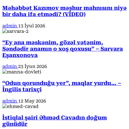
Məhəbbət Kazımov məşhur mahnısını niyə
bir daha ifa etmədi? (VİDEO)
admin
13 İyul 2026
“Ey ana məskənim, gözəl vətənim,
Səndədir anamın o xoş qoxusu” – Sarvara
Eşanxonova
admin
23 İyun 2026
“Odun qorunduğu yer”, maqlar yurdu… –
İngilis tarixçi
admin
12 May 2026
İstiqlal şairi Əhməd Cavadın doğum
günüdür