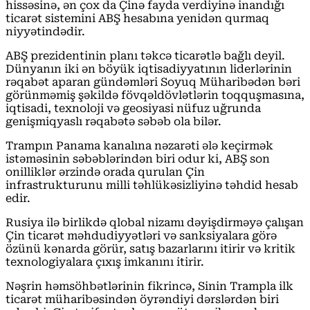
hissəsinə, ən çox da Çinə fayda verdiyinə inandığı
ticarət sistemini ABŞ hesabına yenidən qurmaq
niyyətindədir.
ABŞ prezidentinin planı təkcə ticarətlə bağlı deyil.
Dünyanın iki ən böyük iqtisadiyyatının liderlərinin
rəqabət aparan gündəmləri Soyuq Müharibədən bəri
görünməmiş şəkildə fövqəldövlətlərin toqquşmasına,
iqtisadi, texnoloji və geosiyasi nüfuz uğrunda
genişmiqyaslı rəqabətə səbəb ola bilər.
Trampın Panama kanalına nəzarəti ələ keçirmək
istəməsinin səbəblərindən biri odur ki, ABŞ son
onilliklər ərzində orada qurulan Çin
infrastrukturunu milli təhlükəsizliyinə təhdid hesab
edir.
Rusiya ilə birlikdə qlobal nizamı dəyişdirməyə çalışan
Çin ticarət məhdudiyyətləri və sanksiyalara görə
özünü kənarda görür, satış bazarlarını itirir və kritik
texnologiyalara çıxış imkanını itirir.
Nəşrin həmsöhbətlərinin fikrincə, Sinin Trampla ilk
ticarət müharibəsindən öyrəndiyi dərslərdən biri