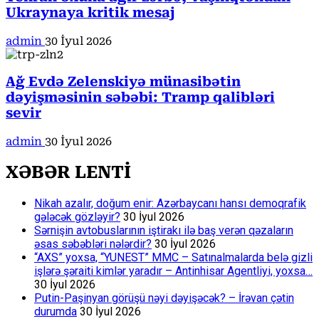
Ukraynaya kritik mesaj
admin
30 İyul 2026
Ağ Evdə Zelenskiyə münasibətin
dəyişməsinin səbəbi: Tramp qalibləri
sevir
admin
30 İyul 2026
XƏBƏR LENTİ
Nikah azalır, doğum enir: Azərbaycanı hansı demoqrafik
gələcək gözləyir?
30 İyul 2026
Sərnişin avtobuslarının iştirakı ilə baş verən qəzaların
əsas səbəbləri nələrdir?
30 İyul 2026
“AXS” yoxsa, “YUNEST” MMC – Satınalmalarda belə gizli
işlərə şəraiti kimlər yaradır – Antinhisar Agentliyi, yoxsa…
30 İyul 2026
Putin-Paşinyan görüşü nəyi dəyişəcək? – İrəvan çətin
durumda
30 İyul 2026