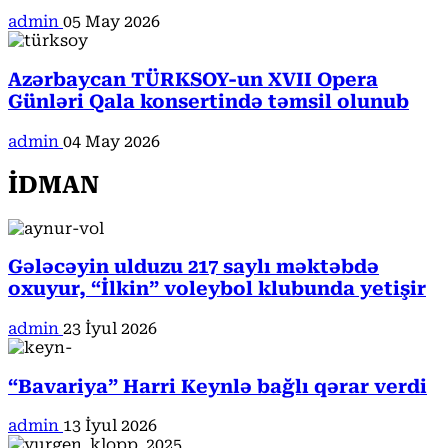
admin
05 May 2026
Azərbaycan TÜRKSOY-un XVII Opera
Günləri Qala konsertində təmsil olunub
admin
04 May 2026
İDMAN
Gələcəyin ulduzu 217 saylı məktəbdə
oxuyur, “İlkin” voleybol klubunda yetişir
admin
23 İyul 2026
“Bavariya” Harri Keynlə bağlı qərar verdi
admin
13 İyul 2026