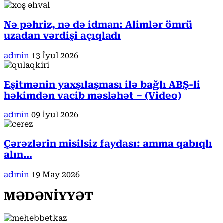
Nə pəhriz, nə də idman: Alimlər ömrü
uzadan vərdişi açıqladı
admin
13 İyul 2026
Eşitmənin yaxşılaşması ilə bağlı ABŞ-li
həkimdən vacib məsləhət – (Video)
admin
09 İyul 2026
Çərəzlərin misilsiz faydası: amma qabıqlı
alın…
admin
19 May 2026
MƏDƏNİYYƏT