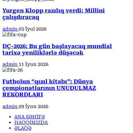
Yurgen Klopp razılıq verdi: Millini
çalışdıracaq
admin
03 İyul 2026
DÇ-2026: Bu gün başlayacaq mundial
tarixə yeniliklərlə düşəcək
admin
11 İyun 2026
Futbolun “qızıl kitabı”: Dünya
çempionatlarının UNUDULMAZ
REKORDLARI
admin
09 İyun 2026
ANA SƏHİFƏ
HAQQIMIZDA
ƏLAQƏ