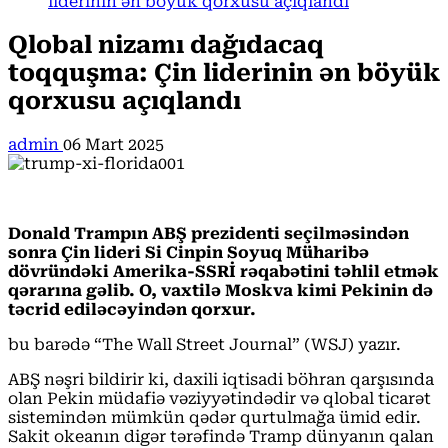
liderinin ən böyük qorxusu açıqlandı
Qlobal nizamı dağıdacaq
toqquşma: Çin liderinin ən böyük
qorxusu açıqlandı
admin
06 Mart 2025
Donald Trampın ABŞ prezidenti seçilməsindən
sonra Çin lideri Si Cinpin Soyuq Müharibə
dövründəki Amerika-SSRİ rəqabətini təhlil etmək
qərarına gəlib. O, vaxtilə Moskva kimi Pekinin də
təcrid ediləcəyindən qorxur.
bu barədə “The Wall Street Journal” (WSJ) yazır.
ABŞ nəşri bildirir ki, daxili iqtisadi böhran qarşısında
olan Pekin müdafiə vəziyyətindədir və qlobal ticarət
sistemindən mümkün qədər qurtulmağa ümid edir.
Sakit okeanın digər tərəfində Tramp dünyanın qalan