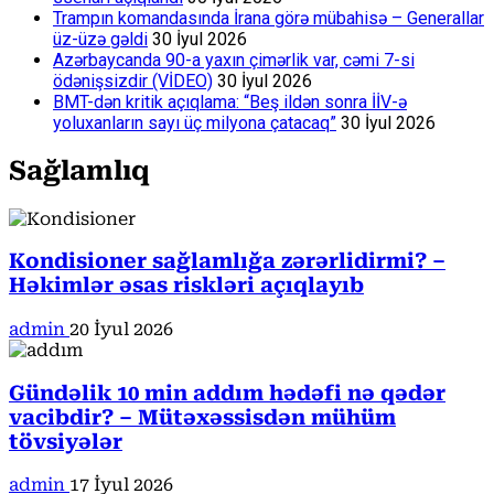
Trampın komandasında İrana görə mübahisə – Generallar
üz-üzə gəldi
30 İyul 2026
Azərbaycanda 90-a yaxın çimərlik var, cəmi 7-si
ödənişsizdir (VİDEO)
30 İyul 2026
BMT-dən kritik açıqlama: “Beş ildən sonra İİV-ə
yoluxanların sayı üç milyona çatacaq”
30 İyul 2026
Sağlamlıq
Kondisioner sağlamlığa zərərlidirmi? –
Həkimlər əsas riskləri açıqlayıb
admin
20 İyul 2026
Gündəlik 10 min addım hədəfi nə qədər
vacibdir? – Mütəxəssisdən mühüm
tövsiyələr
admin
17 İyul 2026