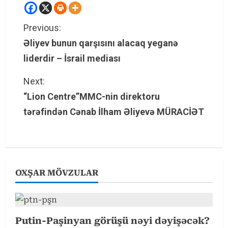
C
Previous:
Əliyev bunun qarşısını alacaq yeganə
o
liderdir – İsrail mediası
n
Next:
t
“Lion Centre”MMC-nin direktoru
tərəfindən Cənab İlham Əliyevə MÜRACİƏT
i
n
u
OXŞAR MÖVZULAR
e
R
e
Putin-Paşinyan görüşü nəyi dəyişəcək?