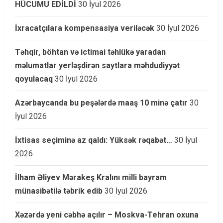
HÜCUMU EDİLDİ
30 İyul 2026
İxracatçılara kompensasiya veriləcək
30 İyul 2026
Təhqir, böhtan və ictimai təhlükə yaradan
məlumatlar yerləşdirən saytlara məhdudiyyət
qoyulacaq
30 İyul 2026
Azərbaycanda bu peşələrdə maaş 10 minə çatır
30
İyul 2026
İxtisas seçiminə az qaldı: Yüksək rəqabət…
30 İyul
2026
İlham Əliyev Mərakeş Kralını milli bayram
münasibətilə təbrik edib
30 İyul 2026
Xəzərdə yeni cəbhə açılır – Moskva-Tehran oxuna