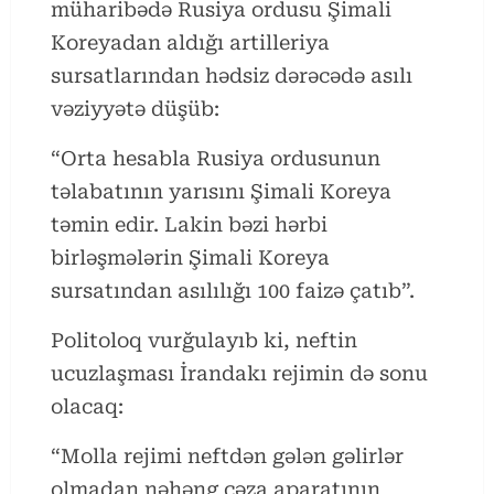
müharibədə Rusiya ordusu Şimali
Koreyadan aldığı artilleriya
sursatlarından hədsiz dərəcədə asılı
vəziyyətə düşüb:
“Orta hesabla Rusiya ordusunun
təlabatının yarısını Şimali Koreya
təmin edir. Lakin bəzi hərbi
birləşmələrin Şimali Koreya
sursatından asılılığı 100 faizə çatıb”.
Politoloq vurğulayıb ki, neftin
ucuzlaşması İrandakı rejimin də sonu
olacaq:
“Molla rejimi neftdən gələn gəlirlər
olmadan nəhəng cəza aparatının