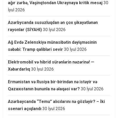
ağır zərbə, Vaşinqtondan Ukraynaya kritik mesaj
30
İyul 2026
Azərbycanda susuzluqdan ən çox şikayətlənən
rayonlar (SİYAHI)
30 İyul 2026
Ağ Evdə Zelenskiyə münasibətin dəyişməsinin
səbəbi: Tramp qalibləri sevir
30 İyul 2026
Elektromobil və hibrid sürənlərin nəzərinə! —
Xəbərdarlıq
30 İyul 2026
Ermənistan və Rusiya bir-birindən nə istəyir və
Qazaxıstanın bununla nə əlaqəsi var?
30 İyul 2026
Azərbaycanda “Temu” alıcılarını nə gözləyir? – İki
ssenari açıqlandı
30 İyul 2026