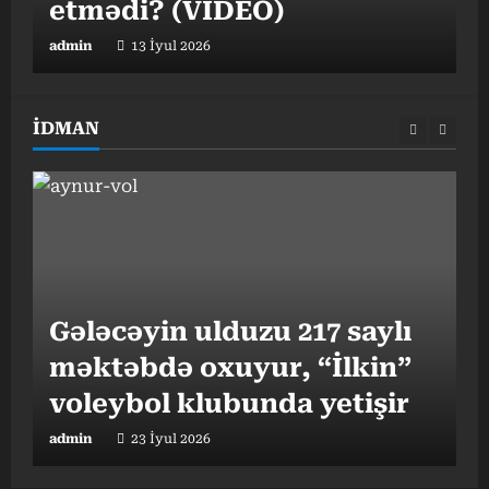
etmədi? (VİDEO)
admin
13 İyul 2026
a
İDMAN
Gələcəyin ulduzu 217 saylı
məktəbdə oxuyur, “İlkin”
“
I
voleybol klubunda yetişir
b
admin
23 İyul 2026
a