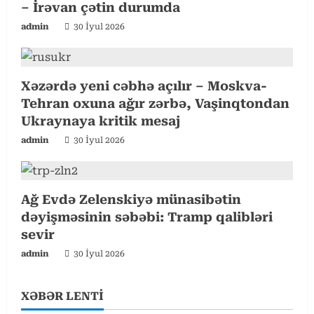
– İrəvan çətin durumda
a
admin
30 İyul 2026
d
i
Xəzərdə yeni cəbhə açılır – Moskva-
Tehran oxuna ağır zərbə, Vaşinqtondan
n
Ukraynaya kritik mesaj
g
admin
30 İyul 2026
Ağ Evdə Zelenskiyə münasibətin
dəyişməsinin səbəbi: Tramp qalibləri
sevir
admin
30 İyul 2026
XƏBƏR LENTİ