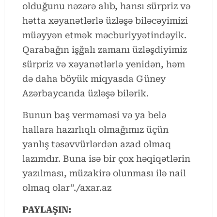
olduğunu nəzərə alıb, hansı sürpriz və
hətta xəyanətlərlə üzləşə biləcəyimizi
müəyyən etmək məcburiyyətindəyik.
Qarabağın işğalı zamanı üzləşdiyimiz
sürpriz və xəyanətlərlə yenidən, həm
də daha böyük miqyasda Güney
Azərbaycanda üzləşə bilərik.
Bunun baş verməməsi və ya belə
hallara hazırlıqlı olmağımız üçün
yanlış təsəvvürlərdən azad olmaq
lazımdır. Buna isə bir çox həqiqətlərin
yazılması, müzakirə olunması ilə nail
olmaq olar”./axar.az
PAYLAŞIN: