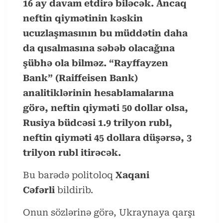
16 ay davam etdirə biləcək. Ancaq
neftin qiymətinin kəskin
ucuzlaşmasının bu müddətin daha
da qısalmasına səbəb olacağına
şübhə ola bilməz. “Rayffayzen
Bank” (Raiffeisen Bank)
analitiklərinin hesablamalarına
görə, neftin qiyməti 50 dollar olsa,
Rusiya büdcəsi 1.9 trilyon rubl,
neftin qiyməti 45 dollara düşərsə, 3
trilyon rubl itirəcək.
Bu barədə politoloq
Xaqani
Cəfərli
bildirib.
Onun sözlərinə görə, Ukraynaya qarşı