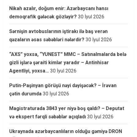
Nikah azalır, doğum enir: Azərbaycanı hansı
demoqrafik gələcək gözləyir?
30 İyul 2026
Sərnişin avtobuslarının iştirakı ilə baş verən
qəzaların əsas səbəbləri nələrdir?
30 İyul 2026
“AXS” yoxsa, “YUNEST” MMC – Satınalmalarda belə
gizli işlərə şəraiti kimlər yaradır – Antinhisar
Agentliyi, yoxsa…
30 İyul 2026
Putin-Paşinyan görüşü nəyi dəyişəcək? – İrəvan
çətin durumda
30 İyul 2026
Magistraturada 3843 yer niyə boş qaldı? – Deputat
və ekspert fərqli səbəblər açıqladı
30 İyul 2026
Ukraynada azərbaycanlıların olduğu gəmiyə DRON