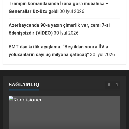
Trampın komandasında İrana görə mübahisə –
Generallar üz-üzə gəldi
30 İyul 2026
Azərbaycanda 90-a yaxın çimərlik var, cəmi 7-si
ödənişsizdir (VİDEO)
30 İyul 2026
BMT-dən kritik açıqlama: “Beş ildən sonra İİV-ə
yoluxanların sayı üç milyona çatacaq”
30 İyul 2026
SAĞLAMLIQ
G