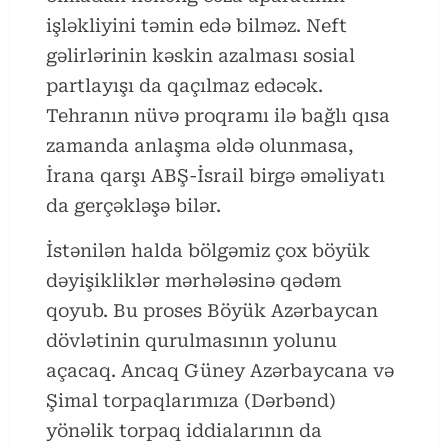
işləkliyini təmin edə bilməz. Neft
gəlirlərinin kəskin azalması sosial
partlayışı da qaçılmaz edəcək.
Tehranın nüvə proqramı ilə bağlı qısa
zamanda anlaşma əldə olunmasa,
İrana qarşı ABŞ-İsrail birgə əməliyatı
da gerçəkləşə bilər.
İstənilən halda bölgəmiz çox böyük
dəyişikliklər mərhələsinə qədəm
qoyub. Bu proses Böyük Azərbaycan
dövlətinin qurulmasının yolunu
açacaq. Ancaq Güney Azərbaycana və
Şimal torpaqlarımıza (Dərbənd)
yönəlik torpaq iddialarının da