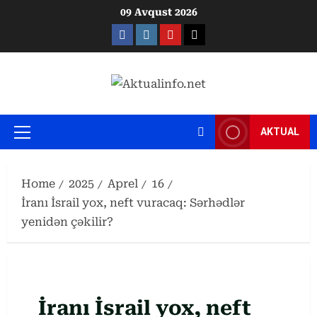
Skip
09 Avqust 2026
to
Facebook
Instagram
Youtube
X
content
AKTUAL
Primary
Menu
Home
2025
Aprel
16
İranı İsrail yox, neft vuracaq: Sərhədlər
yenidən çəkilir?
İranı İsrail yox, neft