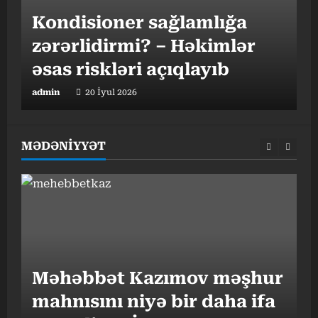
Kondisioner sağlamlığa
h
zərərlidirmi? – Həkimlər
əsas riskləri açıqlayıb
t
admin
20 İyul 2026
a
MƏDƏNİYYƏT
“
Məhəbbət Kazımov məşhur
v
mahnısını niyə bir daha ifa
o