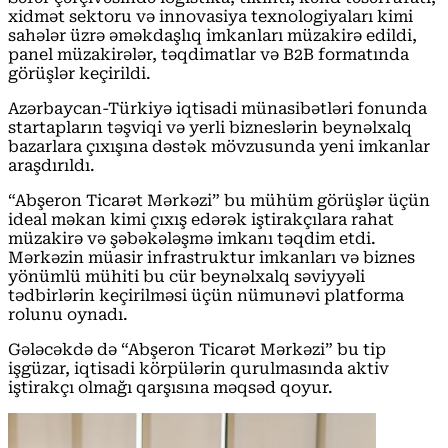
xidmət sektoru və innovasiya texnologiyaları kimi
sahələr üzrə əməkdaşlıq imkanları müzakirə edildi,
panel müzakirələr, təqdimatlar və B2B formatında
görüşlər keçirildi.
Azərbaycan-Türkiyə iqtisadi münasibətləri fonunda
startapların təşviqi və yerli bizneslərin beynəlxalq
bazarlara çıxışına dəstək mövzusunda yeni imkanlar
araşdırıldı.
“Abşeron Ticarət Mərkəzi” bu mühüm görüşlər üçün
ideal məkan kimi çıxış edərək iştirakçılara rahat
müzakirə və şəbəkələşmə imkanı təqdim etdi.
Mərkəzin müasir infrastruktur imkanları və biznes
yönümlü mühiti bu cür beynəlxalq səviyyəli
tədbirlərin keçirilməsi üçün nümunəvi platforma
rolunu oynadı.
Gələcəkdə də “Abşeron Ticarət Mərkəzi” bu tip
işgüzar, iqtisadi körpülərin qurulmasında aktiv
iştirakçı olmağı qarşısına məqsəd qoyur.