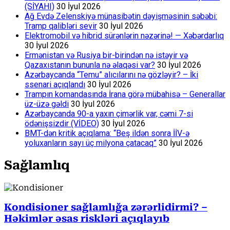
(SİYAHI)
30 İyul 2026
Ağ Evdə Zelenskiyə münasibətin dəyişməsinin səbəbi:
Tramp qalibləri sevir
30 İyul 2026
Elektromobil və hibrid sürənlərin nəzərinə! — Xəbərdarlıq
30 İyul 2026
Ermənistan və Rusiya bir-birindən nə istəyir və
Qazaxıstanın bununla nə əlaqəsi var?
30 İyul 2026
Azərbaycanda “Temu” alıcılarını nə gözləyir? – İki
ssenari açıqlandı
30 İyul 2026
Trampın komandasında İrana görə mübahisə – Generallar
üz-üzə gəldi
30 İyul 2026
Azərbaycanda 90-a yaxın çimərlik var, cəmi 7-si
ödənişsizdir (VİDEO)
30 İyul 2026
BMT-dən kritik açıqlama: “Beş ildən sonra İİV-ə
yoluxanların sayı üç milyona çatacaq”
30 İyul 2026
Sağlamlıq
Kondisioner sağlamlığa zərərlidirmi? –
Həkimlər əsas riskləri açıqlayıb