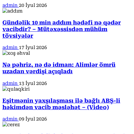
admin
20 İyul 2026
Gündəlik 10 min addım hədəfi nə qədər
vacibdir? – Mütəxəssisdən mühüm
tövsiyələr
admin
17 İyul 2026
Nə pəhriz, nə də idman: Alimlər ömrü
uzadan vərdişi açıqladı
admin
13 İyul 2026
Eşitmənin yaxşılaşması ilə bağlı ABŞ-li
həkimdən vacib məsləhət – (Video)
admin
09 İyul 2026