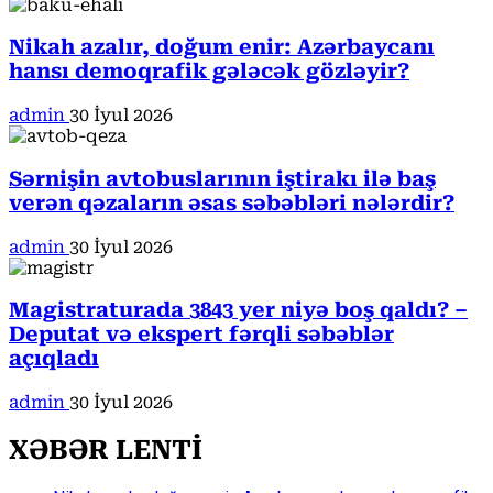
Nikah azalır, doğum enir: Azərbaycanı
hansı demoqrafik gələcək gözləyir?
admin
30 İyul 2026
Sərnişin avtobuslarının iştirakı ilə baş
verən qəzaların əsas səbəbləri nələrdir?
admin
30 İyul 2026
Magistraturada 3843 yer niyə boş qaldı? –
Deputat və ekspert fərqli səbəblər
açıqladı
admin
30 İyul 2026
XƏBƏR LENTİ