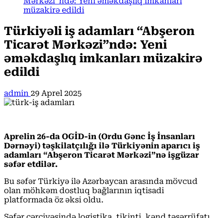
Mərkəzi”ndə: Yeni əməkdaşlıq imkanları
müzakirə edildi
Türkiyəli iş adamları “Abşeron
Ticarət Mərkəzi”ndə: Yeni
əməkdaşlıq imkanları müzakirə
edildi
admin
29 Aprel 2025
Aprelin 26-da OGİD-in (Ordu Gənc İş İnsanları
Dərnəyi) təşkilatçılığı ilə Türkiyənin aparıcı iş
adamları “Abşeron Ticarət Mərkəzi”nə işgüzar
səfər etdilər.
Bu səfər Türkiyə ilə Azərbaycan arasında mövcud
olan möhkəm dostluq bağlarının iqtisadi
platformada öz əksi oldu.
Səfər çərçivəsində logistika, tikinti, kənd təsərrüfatı,