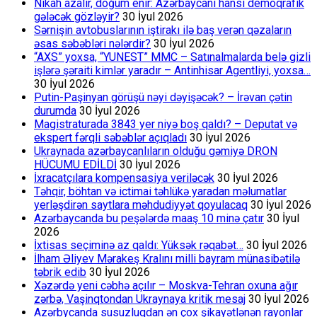
Nikah azalır, doğum enir: Azərbaycanı hansı demoqrafik
gələcək gözləyir?
30 İyul 2026
Sərnişin avtobuslarının iştirakı ilə baş verən qəzaların
əsas səbəbləri nələrdir?
30 İyul 2026
“AXS” yoxsa, “YUNEST” MMC – Satınalmalarda belə gizli
işlərə şəraiti kimlər yaradır – Antinhisar Agentliyi, yoxsa…
30 İyul 2026
Putin-Paşinyan görüşü nəyi dəyişəcək? – İrəvan çətin
durumda
30 İyul 2026
Magistraturada 3843 yer niyə boş qaldı? – Deputat və
ekspert fərqli səbəblər açıqladı
30 İyul 2026
Ukraynada azərbaycanlıların olduğu gəmiyə DRON
HÜCUMU EDİLDİ
30 İyul 2026
İxracatçılara kompensasiya veriləcək
30 İyul 2026
Təhqir, böhtan və ictimai təhlükə yaradan məlumatlar
yerləşdirən saytlara məhdudiyyət qoyulacaq
30 İyul 2026
Azərbaycanda bu peşələrdə maaş 10 minə çatır
30 İyul
2026
İxtisas seçiminə az qaldı: Yüksək rəqabət…
30 İyul 2026
İlham Əliyev Mərakeş Kralını milli bayram münasibətilə
təbrik edib
30 İyul 2026
Xəzərdə yeni cəbhə açılır – Moskva-Tehran oxuna ağır
zərbə, Vaşinqtondan Ukraynaya kritik mesaj
30 İyul 2026
Azərbycanda susuzluqdan ən çox şikayətlənən rayonlar