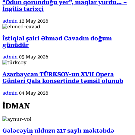
“Odun qorunduğu yer”, maqlar yurdu… –
İngilis tarixçi
admin
12 May 2026
İstiqlal şairi Əhməd Cavadın doğum
günüdür
admin
05 May 2026
Azərbaycan TÜRKSOY-un XVII Opera
Günləri Qala konsertində təmsil olunub
admin
04 May 2026
İDMAN
Gələcəyin ulduzu 217 saylı məktəbdə