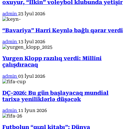
oxuyur, “İlkin” voleybol klubunda yetişir
admin
23 İyul 2026
“Bavariya” Harri Keynlə bağlı qərar verdi
admin
13 İyul 2026
Yurgen Klopp razılıq verdi: Millini
çalışdıracaq
admin
03 İyul 2026
DÇ-2026: Bu gün başlayacaq mundial
tarixə yeniliklərlə düşəcək
admin
11 İyun 2026
Futbolun “qızıl kitabı”: Dünya