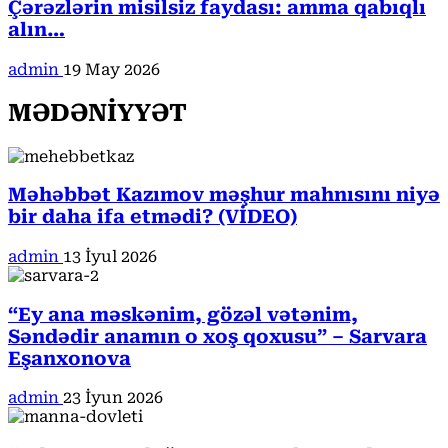
Çərəzlərin misilsiz faydası: amma qabıqlı
alın…
admin
19 May 2026
MƏDƏNİYYƏT
Məhəbbət Kazımov məşhur mahnısını niyə
bir daha ifa etmədi? (VİDEO)
admin
13 İyul 2026
“Ey ana məskənim, gözəl vətənim,
Səndədir anamın o xoş qoxusu” – Sarvara
Eşanxonova
admin
23 İyun 2026