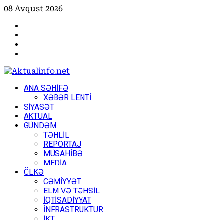
Skip
08 Avqust 2026
to
Facebook
content
Instagram
Youtube
X
Primary
ANA SƏHİFƏ
Menu
XƏBƏR LENTİ
SİYASƏT
AKTUAL
GÜNDƏM
TƏHLİL
REPORTAJ
MÜSAHİBƏ
MEDİA
ÖLKƏ
CƏMİYYƏT
ELM VƏ TƏHSİL
İQTİSADİYYAT
İNFRASTRUKTUR
İKT