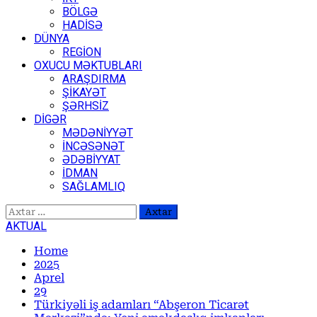
BÖLGƏ
HADİSƏ
DÜNYA
REGİON
OXUCU MƏKTUBLARI
ARAŞDIRMA
ŞİKAYƏT
ŞƏRHSİZ
DİGƏR
MƏDƏNİYYƏT
İNCƏSƏNƏT
ƏDƏBİYYAT
İDMAN
SAĞLAMLIQ
Axtarış:
AKTUAL
Home
2025
Aprel
29
Türkiyəli iş adamları “Abşeron Ticarət