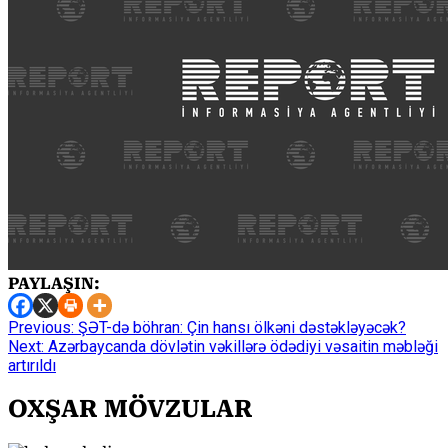
PAYLAŞIN:
Continue
Previous:
ŞƏT-də böhran: Çin hansı ölkəni dəstəkləyəcək?
Next:
Azərbaycanda dövlətin vəkillərə ödədiyi vəsaitin məbləği
Reading
artırıldı
OXŞAR MÖVZULAR