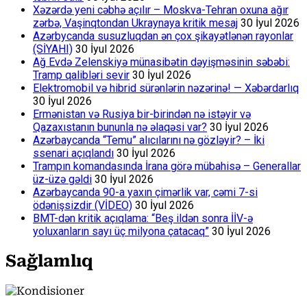
Xəzərdə yeni cəbhə açılır – Moskva-Tehran oxuna ağır
zərbə, Vaşinqtondan Ukraynaya kritik mesaj
30 İyul 2026
Azərbycanda susuzluqdan ən çox şikayətlənən rayonlar
(SİYAHI)
30 İyul 2026
Ağ Evdə Zelenskiyə münasibətin dəyişməsinin səbəbi:
Tramp qalibləri sevir
30 İyul 2026
Elektromobil və hibrid sürənlərin nəzərinə! — Xəbərdarlıq
30 İyul 2026
Ermənistan və Rusiya bir-birindən nə istəyir və
Qazaxıstanın bununla nə əlaqəsi var?
30 İyul 2026
Azərbaycanda “Temu” alıcılarını nə gözləyir? – İki
ssenari açıqlandı
30 İyul 2026
Trampın komandasında İrana görə mübahisə – Generallar
üz-üzə gəldi
30 İyul 2026
Azərbaycanda 90-a yaxın çimərlik var, cəmi 7-si
ödənişsizdir (VİDEO)
30 İyul 2026
BMT-dən kritik açıqlama: “Beş ildən sonra İİV-ə
yoluxanların sayı üç milyona çatacaq”
30 İyul 2026
Sağlamlıq