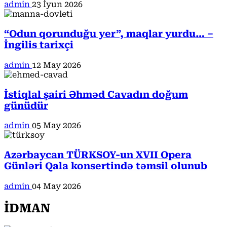
admin
23 İyun 2026
“Odun qorunduğu yer”, maqlar yurdu… –
İngilis tarixçi
admin
12 May 2026
İstiqlal şairi Əhməd Cavadın doğum
günüdür
admin
05 May 2026
Azərbaycan TÜRKSOY-un XVII Opera
Günləri Qala konsertində təmsil olunub
admin
04 May 2026
İDMAN