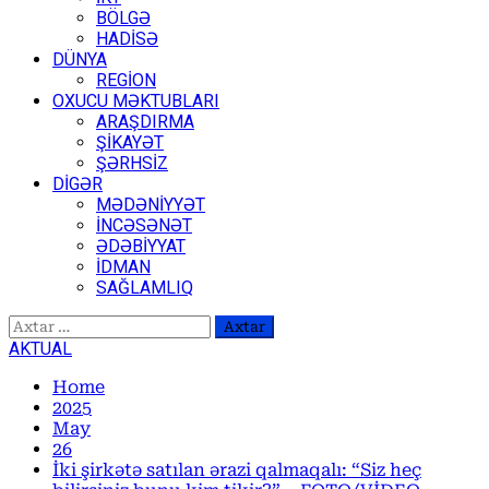
BÖLGƏ
HADİSƏ
DÜNYA
REGİON
OXUCU MƏKTUBLARI
ARAŞDIRMA
ŞİKAYƏT
ŞƏRHSİZ
DİGƏR
MƏDƏNİYYƏT
İNCƏSƏNƏT
ƏDƏBİYYAT
İDMAN
SAĞLAMLIQ
Axtarış:
AKTUAL
Home
2025
May
26
İki şirkətə satılan ərazi qalmaqalı: “Siz heç