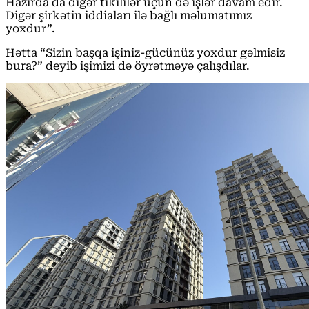
Hazırda da digər tikililər üçün də işlər davam edir.
Digər şirkətin iddiaları ilə bağlı məlumatımız
yoxdur”.
Hətta “Sizin başqa işiniz-gücünüz yoxdur gəlmisiz
bura?” deyib işimizi də öyrətməyə çalışdılar.