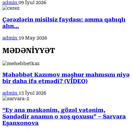
admin
09 İyul 2026
Çərəzlərin misilsiz faydası: amma qabıqlı
alın…
admin
19 May 2026
MƏDƏNİYYƏT
Məhəbbət Kazımov məşhur mahnısını niyə
bir daha ifa etmədi? (VİDEO)
admin
13 İyul 2026
“Ey ana məskənim, gözəl vətənim,
Səndədir anamın o xoş qoxusu” – Sarvara
Eşanxonova