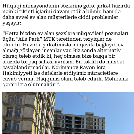
Hüquqi nümayəndənin sözlərinə görə, şirkət hazırda
nəinki tikinti işlərini davam etdirə bilmir, həm də
daha əvvəl ev alan müştərilərlə ciddi problemlər
yaşayır:
“Hətta bizdən ev alan şəxslərə müqaviləni pozmaları
üçün “Ailə Park” MTK tərəfindən təzyiqlər də
olundu. Hazırda şirkətimizlə müqavilə bağlayıb ev
almağı gözləyən insanlar var. Biz sonda alternativ
olaraq tələb etdik ki, heç olmasa bizə başqa bir
ərazidə torpaq sahəsi ayrılsın. Bu təklifi də müsbət
cavablandırmadılar. Nərimanov Rayon İcra
Hakimiyyəti isə dəfələrlə etdiyimiz müraciətlərə
cavab vermir. Haqqımız olanı tələb edirik. Məhkəmə
qərarı icra olunmalıdır”.