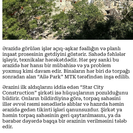
Ərazidə görülən işlər açıq-aşkar fəallığın və planlı
inşaat prosesinin getdiyini göstərir. Sahədə fəhlələr
işləyir, texnikalar hərəkətdədir. Hər şey sanki bu
ərazidə hər hansı bir mübahisə və ya problem
yoxmuş kimi davam edir. Binaların hər biri də torpağı
sonradan alan “Ailə Park” MTK tərəfindən inşa edilib.
Ərazini ilk aldıqlarını iddia edən “Star City
Construction” şirkəti isə hüquqlarının pozulduğunu
bildirir. Onların bildirdiyinə görə, torpaq sahəsini
illər əvvəl rəsmi sənədlərlə alıblar və hazırda həmin
ərazidə gedən tikinti işləri qanunsuzdur. Şirkət ya
həmin torpaq sahəsinin geri qaytarılmasını, ya da
bərabər dəyərdə başqa bir ərazinin verilməsini tələb
edir.