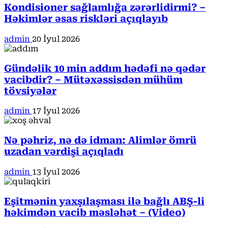
Kondisioner sağlamlığa zərərlidirmi? –
Həkimlər əsas riskləri açıqlayıb
admin
20 İyul 2026
Gündəlik 10 min addım hədəfi nə qədər
vacibdir? – Mütəxəssisdən mühüm
tövsiyələr
admin
17 İyul 2026
Nə pəhriz, nə də idman: Alimlər ömrü
uzadan vərdişi açıqladı
admin
13 İyul 2026
Eşitmənin yaxşılaşması ilə bağlı ABŞ-li
həkimdən vacib məsləhət – (Video)