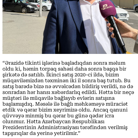
“Ərazidə tikinti işlərinə başladıqdan sonra məlum
oldu ki, həmin torpaq sahəsi daha sonra başqa bir
şirkətə də satılıb. İkinci satış 2020-ci ildə, bizim
müqaviləmizdən təxminən iki il sonra baş tutub. Bu
satış barədə bizə nə əvvəlcədən bildiriş verildi, nə də
sonradan hər hansı xəbərdarlıq edildi. Hətta bir neçə
müştəri ilə müqavilə bağlayıb evlərin satışına
başlamışdıq. Məsələ ilə bağlı məhkəməyə müraciət
etdik və qərar bizim xeyrimizə oldu. Ancaq qanuni
qüvvəyə minmiş bu qərar bu günə qədər icra
olunmur. Hətta Azərbaycan Respublikası
Prezidentinin Administrasiyası tərəfindən verilmiş
tapşırıqlar da yerinə yetirilmir.”