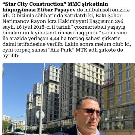
“Star City Construction” MMC şirkətinin
hüquqşünası Etibar Paşayev
də mübahisəli ərazidə
idi. O bizimlə söhbətində xatırlatdı ki, Bakı Şəhər
Nərimanov Rayon İcra Hakimiyyəti Başçısının 296
saylı, 16 iyul 2018-ci il tarixli” çoxmərtəbəli yaşayış
binalarının layihələndirilməsi haqqında” sərəncamı
ilə ərazidə yerləşən 4,44 ha torpaq sahəsi şirkətin
daimi istifadəsinə verilib. Lakin sonra məlum olub ki,
eyni torpaq sahəsi “Ailə Park” MTK adlı şirkətə də
ayrılıb: