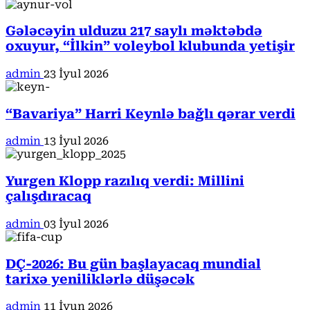
Gələcəyin ulduzu 217 saylı məktəbdə
oxuyur, “İlkin” voleybol klubunda yetişir
admin
23 İyul 2026
“Bavariya” Harri Keynlə bağlı qərar verdi
admin
13 İyul 2026
Yurgen Klopp razılıq verdi: Millini
çalışdıracaq
admin
03 İyul 2026
DÇ-2026: Bu gün başlayacaq mundial
tarixə yeniliklərlə düşəcək
admin
11 İyun 2026