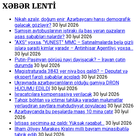
XƏBƏR LENTİ
Nikah azalır, doğum enir: Azərbaycanı hansı demoqrafik
gələcək gözləyir?
30 İyul 2026
Sərnişin avtobuslarının iştirakı ilə baş verən qəzaların
əsas səbəbləri nələrdir?
30 İyul 2026
“AXS” yoxsa, “YUNEST” MMC – Satınalmalarda belə gizli
işlərə şəraiti kimlər yaradır – Antinhisar Agentliyi, yoxsa…
30 İyul 2026
Putin-Paşinyan görüşü nəyi dəyişəcək? – İrəvan çətin
durumda
30 İyul 2026
Magistraturada 3843 yer niyə boş qaldı? – Deputat və
ekspert fərqli səbəblər açıqladı
30 İyul 2026
Ukraynada azərbaycanlıların olduğu gəmiyə DRON
HÜCUMU EDİLDİ
30 İyul 2026
İxracatçılara kompensasiya veriləcək
30 İyul 2026
Təhqir, böhtan və ictimai təhlükə yaradan məlumatlar
yerləşdirən saytlara məhdudiyyət qoyulacaq
30 İyul 2026
Azərbaycanda bu peşələrdə maaş 10 minə çatır
30 İyul
2026
İxtisas seçiminə az qaldı: Yüksək rəqabət…
30 İyul 2026
İlham Əliyev Mərakeş Kralını milli bayram münasibətilə
təbrik edib
30 İyul 2026