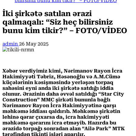
bilirsiniz bunu kim tikir?” – FOTO/VİDEO
İki şirkətə satılan ərazi
qalmaqalı: “Siz heç bilirsiniz
bunu kim tikir?” – FOTO/VİDEO
admin
26 May 2025
Xəbər verdiyimiz kimi, Nərimanov Rayon İcra
Hakimiyyəti Təbriz, Həsənoğlu və A.M.Cümə
küçələrinin kəsişməsində yerləşən torpaq
sahəsini eyni anda iki şirkətə satdığı iddia
olunur. Ərazinin daha əvvəl satıldığı “Star City
Construction” MMC şirkəti bununla bağlı
Nərimanov Rayon İcra Hakimiyyətinə qarşı
məhkəmə iddiası qaldırıb. Məhkəmə şirkətin
lehinə qərar çıxarsa da, icra hakimiyyəti
məhkəmə qərarını icra etməyib. Hazırda bu
ərazidə torpağı sonradan alan “Ailə Park” MTK
tərəfindən tikinti işləri aparılır.