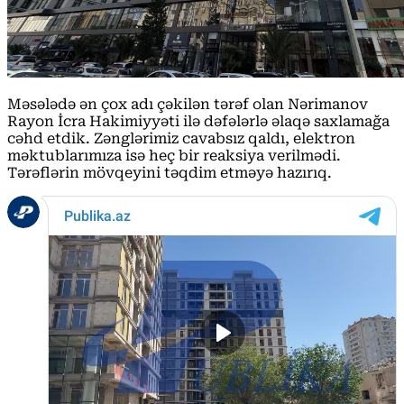
Məsələdə ən çox adı çəkilən tərəf olan Nərimanov
Rayon İcra Hakimiyyəti ilə dəfələrlə əlaqə saxlamağa
cəhd etdik. Zənglərimiz cavabsız qaldı, elektron
məktublarımıza isə heç bir reaksiya verilmədi.
Tərəflərin mövqeyini təqdim etməyə hazırıq.