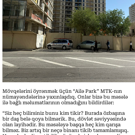
Mövqelərini öyrənmək üçün “Ailə Park” MTK-nın
nümayəndələrinə yaxınlaşdıq. Onlar bizə bu məsələ
ilə bağlı məlumatlarının olmadığını bildirdilər:
“Siz heç bilirsiniz bunu kim tikir? Burada özbaşına
bir daş belə qoya bilmərik. Bu, dövlət səviyyəsində
olan layihədir. Bu məsələyə başqa heç kim qarışa
bilməz. Biz artıq bir neçə binanı tikib tamamlamışıq.