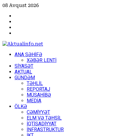
Skip
08 Avqust 2026
to
Facebook
content
Instagram
Youtube
X
Primary
ANA SƏHİFƏ
Menu
XƏBƏR LENTİ
SİYASƏT
AKTUAL
GÜNDƏM
TƏHLİL
REPORTAJ
MÜSAHİBƏ
MEDİA
ÖLKƏ
CƏMİYYƏT
ELM VƏ TƏHSİL
İQTİSADİYYAT
İNFRASTRUKTUR
İKT