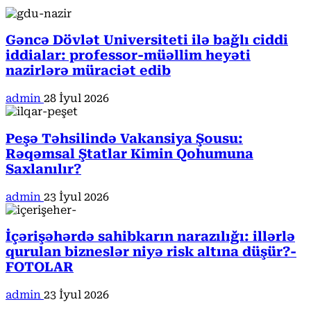
Gəncə Dövlət Universiteti ilə bağlı ciddi
iddialar: professor-müəllim heyəti
nazirlərə müraciət edib
admin
28 İyul 2026
Peşə Təhsilində Vakansiya Şousu:
Rəqəmsal Ştatlar Kimin Qohumuna
Saxlanılır?
admin
23 İyul 2026
İçərişəhərdə sahibkarın narazılığı: illərlə
qurulan bizneslər niyə risk altına düşür?-
FOTOLAR
admin
23 İyul 2026