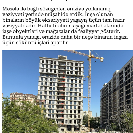
Məsələ ilə bağlı sözügedən əraziyə yollanaraq
vəziyyəti yerində müşahidə etdik. İnşa olunan
binaların böyük əksəriyyəti yaşayış üçün tam hazır
vəziyyətdədir. Hətta tikilinin aşağı mərtəbələrində
iaşə obyektləri və mağazalar da fəaliyyət göstərir.
Bununla yanaşı, ərazidə daha bir neçə binanın inşası
üçün söküntü işləri aparılır.