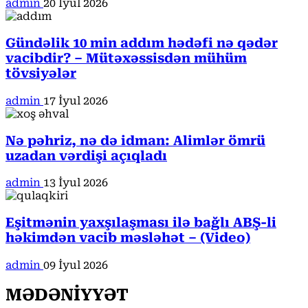
admin
20 İyul 2026
Gündəlik 10 min addım hədəfi nə qədər
vacibdir? – Mütəxəssisdən mühüm
tövsiyələr
admin
17 İyul 2026
Nə pəhriz, nə də idman: Alimlər ömrü
uzadan vərdişi açıqladı
admin
13 İyul 2026
Eşitmənin yaxşılaşması ilə bağlı ABŞ-li
həkimdən vacib məsləhət – (Video)
admin
09 İyul 2026
MƏDƏNİYYƏT