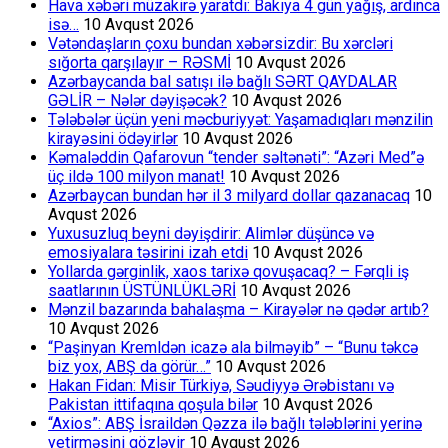
Hava xəbəri müzakirə yaratdı: Bakıya 4 gün yağış, ardınca
isə…
10 Avqust 2026
Vətəndaşların çoxu bundan xəbərsizdir: Bu xərcləri
sığorta qarşılayır – RƏSMİ
10 Avqust 2026
Azərbaycanda bal satışı ilə bağlı SƏRT QAYDALAR
GƏLİR – Nələr dəyişəcək?
10 Avqust 2026
Tələbələr üçün yeni məcburiyyət: Yaşamadıqları mənzilin
kirayəsini ödəyirlər
10 Avqust 2026
Kəmaləddin Qafarovun “tender səltənəti”: “Azəri Med”ə
üç ildə 100 milyon manat!
10 Avqust 2026
Azərbaycan bundan hər il 3 milyard dollar qazanacaq
10
Avqust 2026
Yuxusuzluq beyni dəyişdirir: Alimlər düşüncə və
emosiyalara təsirini izah etdi
10 Avqust 2026
Yollarda gərginlik, xaos tarixə qovuşacaq? – Fərqli iş
saatlarının ÜSTÜNLÜKLƏRİ
10 Avqust 2026
Mənzil bazarında bahalaşma – Kirayələr nə qədər artıb?
10 Avqust 2026
“Paşinyan Kremldən icazə ala bilməyib” – “Bunu təkcə
biz yox, ABŞ da görür…”
10 Avqust 2026
Hakan Fidan: Misir Türkiyə, Səudiyyə Ərəbistanı və
Pakistan ittifaqına qoşula bilər
10 Avqust 2026
“Axios”: ABŞ İsraildən Qəzza ilə bağlı tələblərini yerinə
yetirməsini gözləyir
10 Avqust 2026