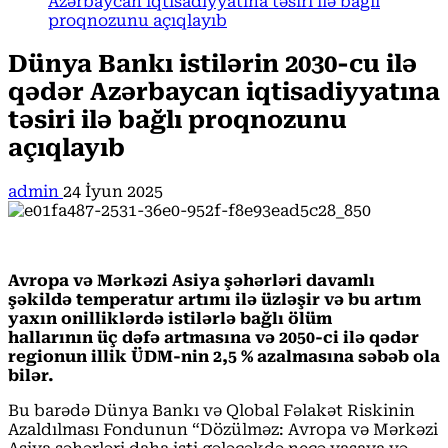
Azərbaycan iqtisadiyyatına təsiri ilə bağlı
proqnozunu açıqlayıb
Dünya Bankı istilərin 2030-cu ilə
qədər Azərbaycan iqtisadiyyatına
təsiri ilə bağlı proqnozunu
açıqlayıb
admin
24 İyun 2025
Avropa və Mərkəzi Asiya şəhərləri davamlı
şəkildə temperatur artımı ilə üzləşir və bu artım
yaxın onilliklərdə istilərlə bağlı ölüm
hallarının üç dəfə artmasına və 2050-ci ilə qədər
regionun illik ÜDM-nin 2,5 % azalmasına səbəb ola
bilər.
Bu barədə Dünya Bankı və Qlobal Fəlakət Riskinin
Azaldılması Fondunun “Dözülməz: Avropa və Mərkəzi