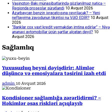
Vaşinqton-Bakı münasibətlərində gözlənilməz nəticə –
Regionda proseslər sürətləndi
10 Avqust 2026
Azərbaycan benzin ixracatçısına çevriləcək? – Yeni
neftayırma zavodunun tikintisi nə VƏD EDİR?
10 Avqust
2026
“Banklar çox vaxt kredit verməkdən imtina edirlər” – Niyə
ənənəvi avtomobillər üçün şərtlər əlçatan deyil?
10
Avqust 2026
Sağlamlıq
Yuxusuzluq beyni dəyişdirir: Alimlər
düşüncə və emosiyalara təsirini izah etdi
admin
10 Avqust 2026
Kondisioner sağlamlığa zərərlidirmi? –
Həkimlər əsas riskləri açıqlayıb