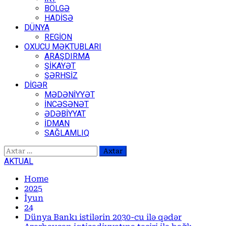
BÖLGƏ
HADİSƏ
DÜNYA
REGİON
OXUCU MƏKTUBLARI
ARAŞDIRMA
ŞİKAYƏT
ŞƏRHSİZ
DİGƏR
MƏDƏNİYYƏT
İNCƏSƏNƏT
ƏDƏBİYYAT
İDMAN
SAĞLAMLIQ
Axtarış:
AKTUAL
Home
2025
İyun
24
Dünya Bankı istilərin 2030-cu ilə qədər