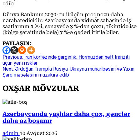
edib.
Dünya Bankının 2030-cu il üçün proqnozu daha
narahatedicidir: Azərbaycanda xidmət sahəsində iş
saatlarının
1
%-i, sənayedə
3
%-dən çoxu, tikintidə isə
(kölgə şəraitində belə)
7
%-ə qədəri itirilə bilər.
PAYLAŞIN:
Continue
Previous:
İran körfəzində gərginlik: Hörmüzdən neft tranziti
üçün yeni risklər
Reading
Next:
Ərdoğan Trampla Rusiya-Ukrayna müharibəsini və Yaxın
Şərq məsələsini müzakirə edib
OXŞAR MÖVZULAR
Azərbaycanda yaşlılar daha çox, gənclər
daha az boşanır
admin
10 Avqust 2026