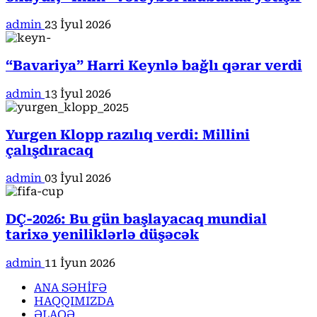
admin
23 İyul 2026
“Bavariya” Harri Keynlə bağlı qərar verdi
admin
13 İyul 2026
Yurgen Klopp razılıq verdi: Millini
çalışdıracaq
admin
03 İyul 2026
DÇ-2026: Bu gün başlayacaq mundial
tarixə yeniliklərlə düşəcək
admin
11 İyun 2026
ANA SƏHİFƏ
HAQQIMIZDA
ƏLAQƏ