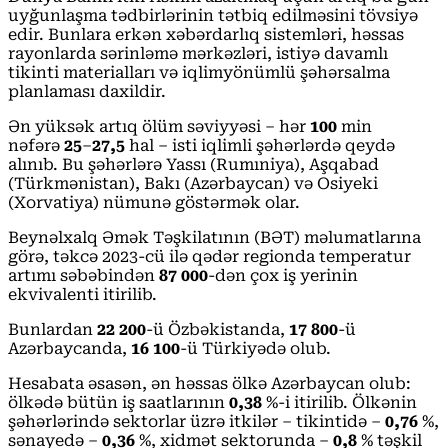
uyğunlaşma tədbirlərinin tətbiq edilməsini tövsiyə
edir. Bunlara erkən xəbərdarlıq sistemləri, həssas
rayonlarda sərinləmə mərkəzləri, istiyə davamlı
tikinti materialları və iqlimyönümlü şəhərsalma
planlaması daxildir.
Ən yüksək artıq ölüm səviyyəsi – hər
100
min
nəfərə
25
–
27,5
hal – isti iqlimli şəhərlərdə qeydə
alınıb. Bu şəhərlərə Yassı (Rumıniya), Aşqabad
(Türkmənistan), Bakı (Azərbaycan) və Osiyeki
(Xorvatiya) nümunə göstərmək olar.
Beynəlxalq Əmək Təşkilatının (BƏT) məlumatlarına
görə, təkcə 2023-cü ilə qədər regionda temperatur
artımı səbəbindən
87 000
-dən çox iş yerinin
ekvivalenti itirilib.
Bunlardan
22 200
-ü Özbəkistanda,
17 800
-ü
Azərbaycanda,
16 100
-ü Türkiyədə olub.
Hesabata əsasən, ən həssas ölkə Azərbaycan olub:
ölkədə bütün iş saatlarının
0,38
%-i itirilib. Ölkənin
şəhərlərində sektorlar üzrə itkilər – tikintidə –
0,76
%,
sənayedə –
0,36
%, xidmət sektorunda –
0,8
% təşkil