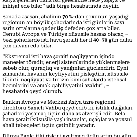
Asiya şəhərləri daha isti gələcəkdə necə yaşaya və
inkişaf edə bilər” adlı birgə hesabatında deyilir.
Sənədə əsasən, əhalinin
70
%-dən çoxunun yaşadığı
regionun ən böyük şəhərlərində isti günlərin sayı
əsrin ortalarına qədər
üç
dəfədən çox arta bilər.
Cənubi Avropa və Türkiyə xüsusilə həssas olacaq –
bəzi şəhərlərdə isti hava şəraiti hər il
40
–
70
gün daha
çox davam edə bilər.
“Ekstremal isti hava şəraiti nəqliyyatın işində
maneələr törədir, enerji sistemlərində yüklənmələrə
səbəb olur, quraqlıq və yanğınları gücləndirir. Eyni
zamanda, havanın keyfiyyətini pisləşdirir, xüsusilə
tikinti, nəqliyyat və turizm kimi sahələrdə istehsal
həcmlərini və əmək qabiliyyətini azaldır”, –
hesabatda qeyd olunub.
Bankın Avropa və Mərkəzi Asiya üzrə regional
direktoru Sameh Vahba qeyd edib ki, istilik dalğaları
şəhərləri yaşamaq üçün daha az əlverişli edir. Belə
hava şəraiti xüsusilə yaşlı insanlar, uşaqlar və yoxsul
əhali təbəqələri üçün çətinlik yaradır.
Dünya Bankı itki riskini azaltmaq üçün artıq bu gün