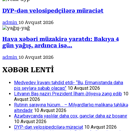
DYP-dən velosipedçilərə müraciət
admin
10 Avqust 2026
Hava xəbəri müzakirə yaratdı: Bakıya 4
gün yağış, ardınca isə…
admin
10 Avqust 2026
XƏBƏR LENTİ
Medvedev İrəvanı təhdid etdi- “Bu, Ermənistanda daha
pis şeylərə səbəb olacaq”
10 Avqust 2026
Litvanın Baş naziri Prezident İlham Əliyevə zəng edib
10
Avqust 2026
Rutinin sarayına hücum… – Milyardlarlıq malikanə təhlükə
altındadır
10 Avqust 2026
Azərbaycanda yaşlılar daha çox, gənclər daha az boşanır
10 Avqust 2026
DYP-dən velosipedçilərə müraciət
10 Avqust 2026