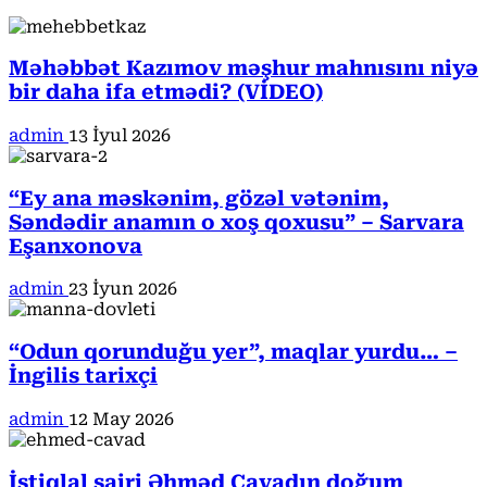
Məhəbbət Kazımov məşhur mahnısını niyə
bir daha ifa etmədi? (VİDEO)
admin
13 İyul 2026
“Ey ana məskənim, gözəl vətənim,
Səndədir anamın o xoş qoxusu” – Sarvara
Eşanxonova
admin
23 İyun 2026
“Odun qorunduğu yer”, maqlar yurdu… –
İngilis tarixçi
admin
12 May 2026
İstiqlal şairi Əhməd Cavadın doğum