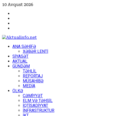
Skip
10 Avqust 2026
to
Facebook
content
Instagram
Youtube
X
Primary
ANA SƏHİFƏ
Menu
XƏBƏR LENTİ
SİYASƏT
AKTUAL
GÜNDƏM
TƏHLİL
REPORTAJ
MÜSAHİBƏ
MEDİA
ÖLKƏ
CƏMİYYƏT
ELM VƏ TƏHSİL
İQTİSADİYYAT
İNFRASTRUKTUR
İKT