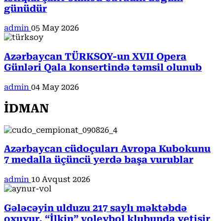
günüdür
admin
05 May 2026
Azərbaycan TÜRKSOY-un XVII Opera
Günləri Qala konsertində təmsil olunub
admin
04 May 2026
İDMAN
Azərbaycan cüdoçuları Avropa Kubokunu
7 medalla üçüncü yerdə başa vurublar
admin
10 Avqust 2026
Gələcəyin ulduzu 217 saylı məktəbdə
oxuyur, “İlkin” voleybol klubunda yetişir