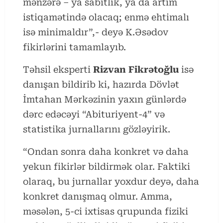
mənzərə – ya sabitlik, ya da artım
istiqamətində olacaq; enmə ehtimalı
isə minimaldır”,- deyə K.Əsədov
fikirlərini tamamlayıb.
Təhsil eksperti
Rizvan Fikrətoğlu
isə
danışan bildirib ki, hazırda Dövlət
İmtahan Mərkəzinin yaxın günlərdə
dərc edəcəyi “Abituriyent-4” və
statistika jurnallarını gözləyirik.
“Ondan sonra daha konkret və daha
yekun fikirlər bildirmək olar. Faktiki
olaraq, bu jurnallar yoxdur deyə, daha
konkret danışmaq olmur. Amma,
məsələn, 5-ci ixtisas qrupunda fiziki