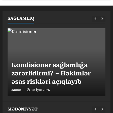
SAĞLAMLIQ
G
Kondisioner sağlamlığa
h
zərərlidirmi? – Həkimlər
əsas riskləri açıqlayıb
t
admin
20 İyul 2026
a
MƏDƏNİYYƏT