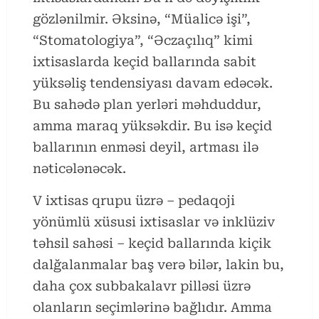
gözlənilmir. Əksinə, “Müalicə işi”,
“Stomatologiya”, “Əczaçılıq” kimi
ixtisaslarda keçid ballarında sabit
yüksəliş tendensiyası davam edəcək.
Bu sahədə plan yerləri məhduddur,
amma maraq yüksəkdir. Bu isə keçid
ballarının enməsi deyil, artması ilə
nəticələnəcək.
V ixtisas qrupu üzrə – pedaqoji
yönümlü xüsusi ixtisaslar və inklüziv
təhsil sahəsi – keçid ballarında kiçik
dalğalanmalar baş verə bilər, lakin bu,
daha çox subbakalavr pilləsi üzrə
olanların seçimlərinə bağlıdır. Amma