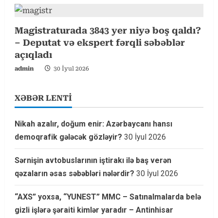
Magistraturada 3843 yer niyə boş qaldı?
– Deputat və ekspert fərqli səbəblər
açıqladı
admin
30 İyul 2026
XƏBƏR LENTİ
Nikah azalır, doğum enir: Azərbaycanı hansı
demoqrafik gələcək gözləyir?
30 İyul 2026
Sərnişin avtobuslarının iştirakı ilə baş verən
qəzaların əsas səbəbləri nələrdir?
30 İyul 2026
“AXS” yoxsa, “YUNEST” MMC – Satınalmalarda belə
gizli işlərə şəraiti kimlər yaradır – Antinhisar