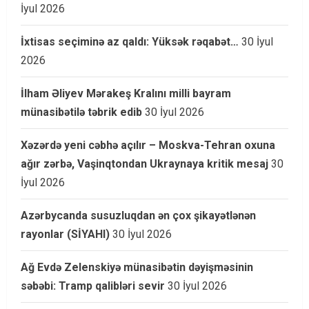
İyul 2026
İxtisas seçiminə az qaldı: Yüksək rəqabət…
30 İyul
2026
İlham Əliyev Mərakeş Kralını milli bayram
münasibətilə təbrik edib
30 İyul 2026
Xəzərdə yeni cəbhə açılır – Moskva-Tehran oxuna
ağır zərbə, Vaşinqtondan Ukraynaya kritik mesaj
30
İyul 2026
Azərbycanda susuzluqdan ən çox şikayətlənən
rayonlar (SİYAHI)
30 İyul 2026
Ağ Evdə Zelenskiyə münasibətin dəyişməsinin
səbəbi: Tramp qalibləri sevir
30 İyul 2026