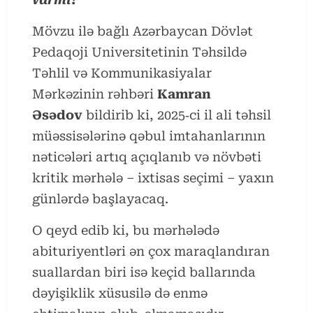
Mövzu ilə bağlı Azərbaycan Dövlət
Pedaqoji Universitetinin Təhsildə
Təhlil və Kommunikasiyalar
Mərkəzinin rəhbəri
Kamran
Əsədov
bildirib ki, 2025‑ci il ali təhsil
müəssisələrinə qəbul imtahanlarının
nəticələri artıq açıqlanıb və növbəti
kritik mərhələ – ixtisas seçimi – yaxın
günlərdə başlayacaq.
O qeyd edib ki, bu mərhələdə
abituriyentləri ən çox maraqlandıran
suallardan biri isə keçid ballarında
dəyişiklik xüsusilə də enmə