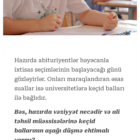
Hazırda abituriyentlər həyəcanla
ixtisas seçimlərinin başlayacağı günü
gözləyirlər. Onları maraqlandıran əsas
suallar isə universitetlərə keçid balları
ilə bağlıdır.
Bəs, hazırda vəziyyət necədir və ali
təhsil müəssisələrinə keçid
ballarının aşağı düşmə ehtimalı
varmı?