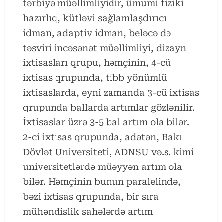
tərbiyə müəllimliyidir, ümumi fiziki
hazırlıq, kütləvi sağlamlaşdırıcı
idman, adaptiv idman, beləcə də
təsviri incəsənət müəllimliyi, dizayn
ixtisasları qrupu, həmçinin, 4-cü
ixtisas qrupunda, tibb yönümlü
ixtisaslarda, eyni zamanda 3-cü ixtisas
qrupunda ballarda artımlar gözlənilir.
İxtisaslar üzrə 3-5 bal artım ola bilər.
2-ci ixtisas qrupunda, adətən, Bakı
Dövlət Universiteti, ADNSU və.s. kimi
universitetlərdə müəyyən artım ola
bilər. Həmçinin bunun paralelində,
bəzi ixtisas qrupunda, bir sıra
mühəndislik sahələrdə artım