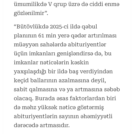
ümumilikdə V qrup üzrə də ciddi enmə
gözlənilmir”.
“Bütövlükdə 2025‑ci ildə qəbul
planının 61 min yerə qədər artırılması
müəyyən sahələrdə abituriyentlər
üçün imkanları genişləndirsə də, bu
imkanlar nəticələrin kəskin
yaxşılaşdığı bir ildə baş verdiyindən
keçid ballarının azalmasına deyil,
sabit qalmasına və ya artmasına səbəb
olacaq. Burada əsas faktorlardan biri
də məhz yüksək nəticə göstərmiş
abituriyentlərin sayının əhəmiyyətli
dərəcədə artmasıdır.