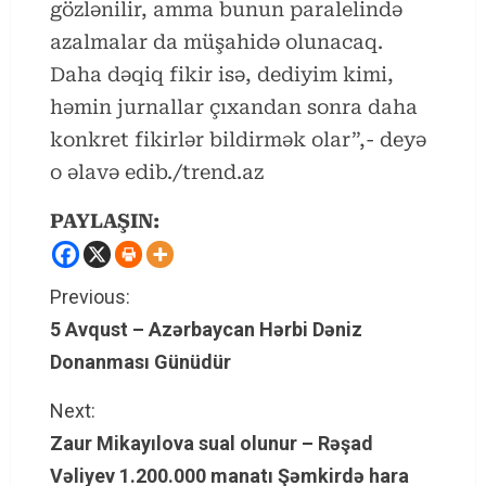
gözlənilir, amma bunun paralelində
azalmalar da müşahidə olunacaq.
Daha dəqiq fikir isə, dediyim kimi,
həmin jurnallar çıxandan sonra daha
konkret fikirlər bildirmək olar”,- deyə
o əlavə edib./trend.az
PAYLAŞIN:
C
Previous:
5 Avqust – Azərbaycan Hərbi Dəniz
o
Donanması Günüdür
n
Next:
t
Zaur Mikayılova sual olunur – Rəşad
Vəliyev 1.200.000 manatı Şəmkirdə hara
i