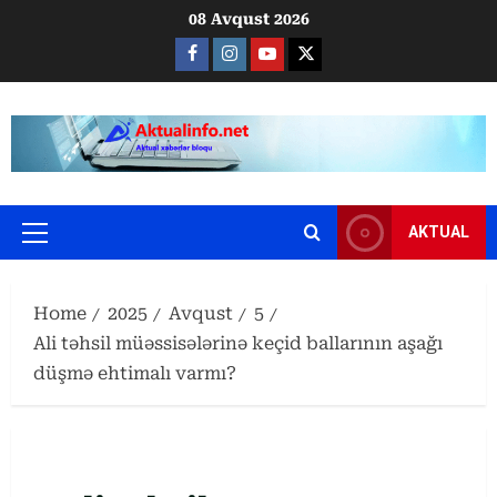
Skip
08 Avqust 2026
to
Facebook
Instagram
Youtube
X
content
AKTUAL
Primary
Menu
Home
2025
Avqust
5
Ali təhsil müəssisələrinə keçid ballarının aşağı
düşmə ehtimalı varmı?