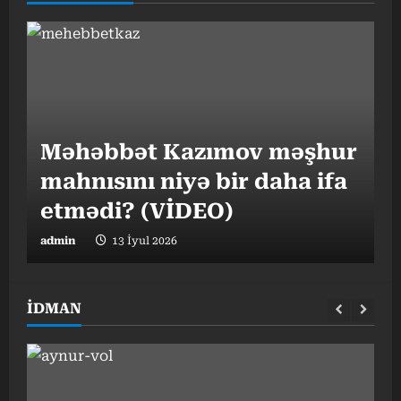
“
Məhəbbət Kazımov məşhur
v
mahnısını niyə bir daha ifa
o
etmədi? (VİDEO)
admin
13 İyul 2026
a
İDMAN