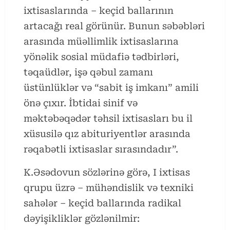
ixtisaslarında – keçid ballarının
artacağı real görünür. Bunun səbəbləri
arasında müəllimlik ixtisaslarına
yönəlik sosial müdafiə tədbirləri,
təqaüdlər, işə qəbul zamanı
üstünlüklər və “sabit iş imkanı” amili
önə çıxır. İbtidai sinif və
məktəbəqədər təhsil ixtisasları bu il
xüsusilə qız abituriyentlər arasında
rəqabətli ixtisaslar sırasındadır”.
K.Əsədovun sözlərinə görə, I ixtisas
qrupu üzrə – mühəndislik və texniki
sahələr – keçid ballarında radikal
dəyişikliklər gözlənilmir: