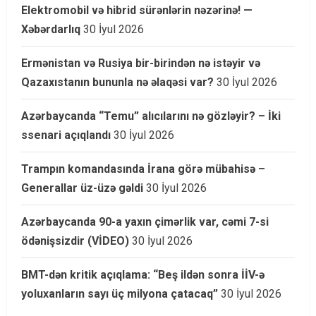
Elektromobil və hibrid sürənlərin nəzərinə! —
Xəbərdarlıq
30 İyul 2026
Ermənistan və Rusiya bir-birindən nə istəyir və
Qazaxıstanın bununla nə əlaqəsi var?
30 İyul 2026
Azərbaycanda “Temu” alıcılarını nə gözləyir? – İki
ssenari açıqlandı
30 İyul 2026
Trampın komandasında İrana görə mübahisə –
Generallar üz-üzə gəldi
30 İyul 2026
Azərbaycanda 90-a yaxın çimərlik var, cəmi 7-si
ödənişsizdir (VİDEO)
30 İyul 2026
BMT-dən kritik açıqlama: “Beş ildən sonra İİV-ə
yoluxanların sayı üç milyona çatacaq”
30 İyul 2026