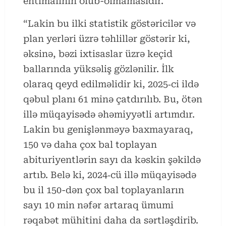
ehtimalının olub-olmamasıdır.
“Lakin bu ilki statistik göstəricilər və
plan yerləri üzrə təhlillər göstərir ki,
əksinə, bəzi ixtisaslar üzrə keçid
ballarında yüksəliş gözlənilir. İlk
olaraq qeyd edilməlidir ki, 2025‑ci ildə
qəbul planı 61 minə çatdırılıb. Bu, ötən
illə müqayisədə əhəmiyyətli artımdır.
Lakin bu genişlənməyə baxmayaraq,
150 və daha çox bal toplayan
abituriyentlərin sayı da kəskin şəkildə
artıb. Belə ki, 2024‑cü illə müqayisədə
bu il 150-dən çox bal toplayanların
sayı 10 min nəfər artaraq ümumi
rəqabət mühitini daha da sərtləşdirib.