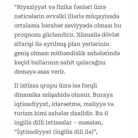
“Riyaziyyat və fizika fənləri üzrə
nəticələrin əvvəlki illərlə müqayisədə
ortalama bərabər səviyyədə olması bu
proqnozu gücləndirir. Xüsusilə dövlət
sifarişi ilə ayrılmış plan yerlərinin
geniş olması mühəndislik sahələrində
keçid ballarının sabit qalacağını
deməyə əsas verir.
II ixtisas qrupu üzrə isə fərqli
dinamika müşahidə olunur. Buraya
iqtisadiyyat, idarəetmə, maliyyə və
turizm kimi sahələr daxildir. Bu il
ingilis dilli ixtisaslar – məsələn,
“İqtisadiyyat (ingilis dili ilə)”,