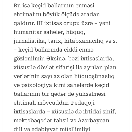
Bu isə keçid ballarının enməsi
ehtimalını böyük ölçüdə aradan
qaldırır. III ixtisas qrupu üzrə – yəni
humanitar sahələr, hüquq,
jurnalistika, tarix, kitabxanaçılıq və s.
– keçid ballarında ciddi enmə
gözlənilmir. Əksinə, bəzi ixtisaslarda,
xüsusilə dövlət sifarişi ilə ayrılan plan
yerlərinin sayı az olan hüquqşünaslıq
və psixologiya kimi sahələrdə keçid
ballarının bir qədər də yüksəlməsi
ehtimalı mövcuddur. Pedaqoji
ixtisaslarda – xüsusilə də ibtidai sinif,
məktəbəqədər təhsil və Azərbaycan
dili və ədəbiyyat müəllimliyi