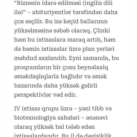
“Biznesin idarə edilməsi (ingilis dili
ilə)” – abituriyentlər tərəfindən daha
çox seçilir. Bu isə keçid ballarının
yüksəlməsinə səbəb olacaq. Çünki
həm bu ixtisaslara maraq artıb, həm
də həmin ixtisaslar üzrə plan yerləri
məhdud saxlanılıb. Eyni zamanda, bu
proqramların bir çoxu beynəlxalq
əməkdaşlıqlarla bağlıdır və əmək
bazarında daha yüksək gəlirli
perspektivlər vəd edir.
IV ixtisas qrupu üzrə – yəni tibb və
biotexnologiya sahələri – ənənəvi
olaraq yüksək bal tələb edən
ixtisaslardandır. Bu il də dəyişiklik