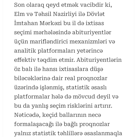
Son olaraq qeyd etmək vacibdir ki,
Elm və Təhsil Nazirliyi ilə Dövlət
İmtahan Mərkəzi bu il də ixtisas
seçimi mərhələsində abituriyentlər
üçün marifləndirici mexanizmləri və
analitik platformaları yetərincə
effektiv təqdim etmir. Abituriyentlərin
öz balı ilə hansı ixtisaslara düşə
biləcəklərinə dair real proqnozlar
üzərində işlənmiş, statistik əsaslı
platformalar hələ də mövcud deyil və
bu da yanlış seçim risklərini artırır.
Nəticədə, keçid ballarının necə
formalaşacağı ilə bağlı proqnozlar
yalnız statistik təhlillərə əsaslanmaqla