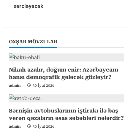
xərcləyəcək
n
u
e
OXŞAR MÖVZULAR
R
e
Nikah azalır, doğum enir: Azərbaycanı
a
hansı demoqrafik gələcək gözləyir?
d
admin
30 İyul 2026
i
n
Sərnişin avtobuslarının iştirakı ilə baş
verən qəzaların əsas səbəbləri nələrdir?
g
admin
30 İyul 2026