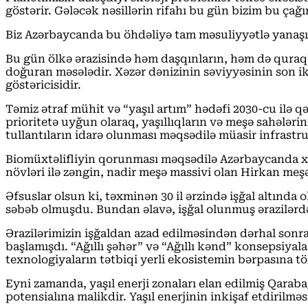
göstərir. Gələcək nəsillərin rifahı bu gün bizim bu çağ
Biz Azərbaycanda bu öhdəliyə tam məsuliyyətlə yanaşır
Bu gün ölkə ərazisində həm daşqınların, həm də quraql
doğuran məsələdir. Xəzər dənizinin səviyyəsinin son ik
göstəricisidir.
Təmiz ətraf mühit və “yaşıl artım” hədəfi 2030-cu ilə q
prioritetə uyğun olaraq, yaşıllıqların və meşə sahələri
tullantıların idarə olunması məqsədilə müasir infrast
Biomüxtəlifliyin qorunması məqsədilə Azərbaycanda xüsu
növləri ilə zəngin, nadir meşə massivi olan Hirkan me
Əfsuslar olsun ki, təxminən 30 il ərzində işğal altında
səbəb olmuşdu. Bundan əlavə, işğal olunmuş ərazilərdə
Ərazilərimizin işğaldan azad edilməsindən dərhal sonr
başlamışdı. “Ağıllı şəhər” və “Ağıllı kənd” konsepsiyal
texnologiyaların tətbiqi yerli ekosistemin bərpasına t
Eyni zamanda, yaşıl enerji zonaları elan edilmiş Qarab
potensialına malikdir. Yaşıl enerjinin inkişaf etdirilməs