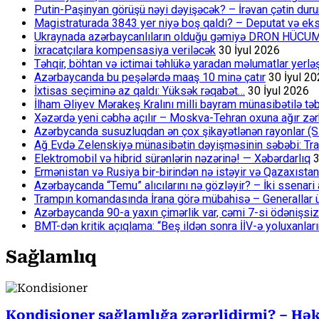
Putin-Paşinyan görüşü nəyi dəyişəcək? – İrəvan çətin du
Magistraturada 3843 yer niyə boş qaldı? – Deputat və eksp
Ukraynada azərbaycanlıların olduğu gəmiyə DRON HÜCU
İxracatçılara kompensasiya veriləcək
30 İyul 2026
Təhqir, böhtan və ictimai təhlükə yaradan məlumatlar yerl
Azərbaycanda bu peşələrdə maaş 10 minə çatır
30 İyul 2
İxtisas seçiminə az qaldı: Yüksək rəqabət…
30 İyul 2026
İlham Əliyev Mərakeş Kralını milli bayram münasibətilə təb
Xəzərdə yeni cəbhə açılır – Moskva-Tehran oxuna ağır zər
Azərbycanda susuzluqdan ən çox şikayətlənən rayonlar (S
Ağ Evdə Zelenskiyə münasibətin dəyişməsinin səbəbi: Tram
Elektromobil və hibrid sürənlərin nəzərinə! — Xəbərdarlıq
3
Ermənistan və Rusiya bir-birindən nə istəyir və Qazaxıstan
Azərbaycanda “Temu” alıcılarını nə gözləyir? – İki ssenari 
Trampın komandasında İrana görə mübahisə – Generallar 
Azərbaycanda 90-a yaxın çimərlik var, cəmi 7-si ödənişsiz
BMT-dən kritik açıqlama: “Beş ildən sonra İİV-ə yoluxanlar
Sağlamlıq
Kondisioner sağlamlığa zərərlidirmi? – Həki