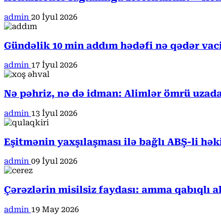
admin
20 İyul 2026
Gündəlik 10 min addım hədəfi nə qədər va
admin
17 İyul 2026
Nə pəhriz, nə də idman: Alimlər ömrü uzada
admin
13 İyul 2026
Eşitmənin yaxşılaşması ilə bağlı ABŞ-li hə
admin
09 İyul 2026
Çərəzlərin misilsiz faydası: amma qabıqlı a
admin
19 May 2026