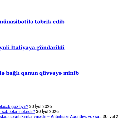
münasibətilə təbrik edib
eynli İtaliyaya göndərildi
ilə bağlı qanun qüvvəyə minib
ələcək gözləyir?
30 İyul 2026
s səbəbləri nələrdir?
30 İyul 2026
rə şəraiti kimlər yaradır – Antinhisar Agentliyi, yoxsa…
30 İyul 