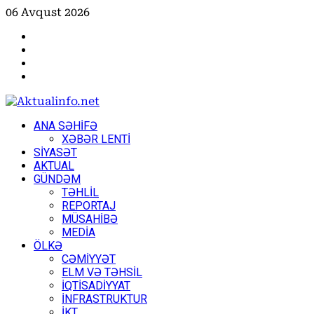
Skip
06 Avqust 2026
to
Facebook
content
Instagram
Youtube
X
Primary
ANA SƏHİFƏ
Menu
XƏBƏR LENTİ
SİYASƏT
AKTUAL
GÜNDƏM
TƏHLİL
REPORTAJ
MÜSAHİBƏ
MEDİA
ÖLKƏ
CƏMİYYƏT
ELM VƏ TƏHSİL
İQTİSADİYYAT
İNFRASTRUKTUR
İKT