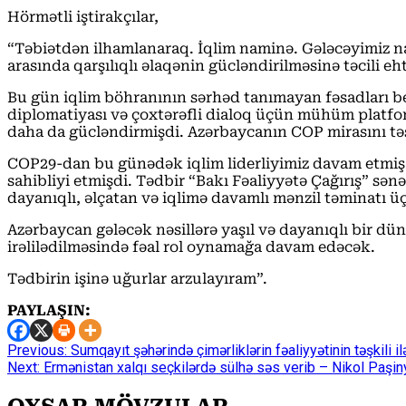
Hörmətli iştirakçılar,
“Təbiətdən ilhamlanaraq. İqlim naminə. Gələcəyimiz na
arasında qarşılıqlı əlaqənin gücləndirilməsinə təcili e
Bu gün iqlim böhranının sərhəd tanımayan fəsadları be
diplomatiyası və çoxtərəfli dialoq üçün mühüm platfor
daha da gücləndirmişdi. Azərbaycanın COP mirasını təşki
COP29-dan bu günədək iqlim liderliyimiz davam etmi
sahibliyi etmişdi. Tədbir “Bakı Fəaliyyətə Çağırış” sə
dayanıqlı, əlçatan və iqlimə davamlı mənzil təminatı 
Azərbaycan gələcək nəsillərə yaşıl və dayanıqlı bir d
irəlilədilməsində fəal rol oynamağa davam edəcək.
Tədbirin işinə uğurlar arzulayıram”.
PAYLAŞIN:
Continue
Previous:
Sumqayıt şəhərində çimərliklərin fəaliyyətinin təşkili i
Next:
Ermənistan xalqı seçkilərdə sülhə səs verib – Nikol Paşin
Reading