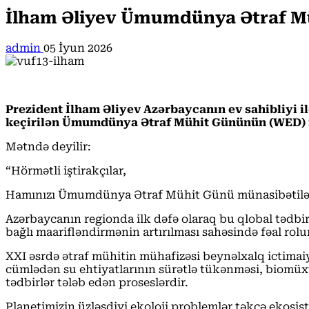
İlham Əliyev Ümumdünya Ətraf Mü
admin
05 İyun 2026
Prezident İlham Əliyev Azərbaycanın ev sahibliyi il
keçirilən Ümumdünya Ətraf Mühit Gününün (WED) iş
Mətndə deyilir:
“Hörmətli iştirakçılar,
Hamınızı Ümumdünya Ətraf Mühit Günü münasibətilə 
Azərbaycanın regionda ilk dəfə olaraq bu qlobal tədbi
bağlı maarifləndirmənin artırılması sahəsində fəal rol
XXI əsrdə ətraf mühitin mühafizəsi beynəlxalq ictimaiyyə
cümlədən su ehtiyatlarının sürətlə tükənməsi, biomüxtəl
tədbirlər tələb edən proseslərdir.
Planetimizin üzləşdiyi ekoloji problemlər təkcə ekosist