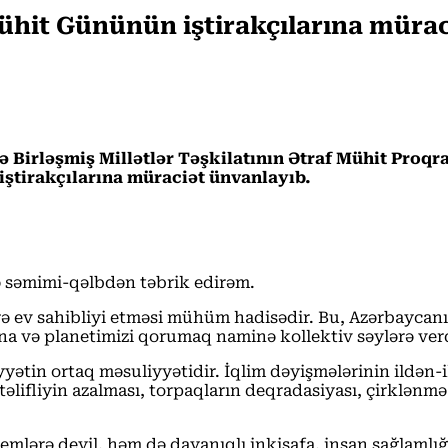
hit Gününün iştirakçılarına mürac
ə Birləşmiş Millətlər Təşkilatının Ətraf Mühit Proqr
tirakçılarına müraciət ünvanlayıb.
səmimi-qəlbdən təbrik edirəm.
rə ev sahibliyi etməsi mühüm hadisədir. Bu, Azərbaycanı
una və planetimizi qorumaq naminə kollektiv səylərə verd
tin ortaq məsuliyyətidir. İqlim dəyişmələrinin ildən-ilə 
ifliyin azalması, torpaqların deqradasiyası, çirklənmə və
emlərə deyil, həm də dayanıqlı inkişafa, insan sağlamlığı