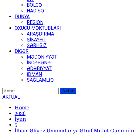
BÖLGƏ
HADİSƏ
DÜNYA
REGİON
OXUCU MƏKTUBLARI
ARAŞDIRMA
ŞİKAYƏT
ŞƏRHSİZ
DİGƏR
MƏDƏNİYYƏT
İNCƏSƏNƏT
ƏDƏBİYYAT
İDMAN
SAĞLAMLIQ
Axtarış:
AKTUAL
Home
2026
İyun
5
İlham Əliyev Ümumdünya Ətraf Mühit Gününün iş