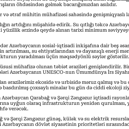
ırışların öhdəsindən gəlmək bacarığımızdan asılıdır.
 və ətraf mühitin mühafizəsi sahəsində genişmiqyaslı la
ığın artdığını müşahidə edirik. Su qıtlığı təkcə Azərba
i yüzillik ərzində qeydə alınan tarixi minimum səviyyəy
ədər Azərbaycanın sosial-iqtisadi inkişafına dair beş əsa
nin artırılması, su ehtiyatlarından və dayanıqlı enerji m
rukturun yaradılması üçün məqsədyönlü səylər göstərilir
si mühafizə olunan təbiət əraziləri genişləndirilir. Bir
şələri Azərbaycanın UNESCO-nun Ümumdünya İrs Siyahısına
 olan ərazilərimiz ekosidə və urbisidə məruz qalmış və bu
 basdırılmış çoxsaylı minalar bu gün də ciddi ekoloji 
a Azərbaycan Qarabağ və Şərqi Zəngəzur iqtisadi rayonl
arına uyğun olaraq infrastrukturun yenidən qurulması, ya
öhfə verəcək.
ağ və Şərqi Zəngəzur günəş, külək və su elektrik resursl
i Azərbaycanın dövlət siyasətinin prioritetləri sırasındad