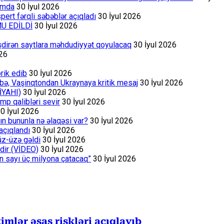
rumda
30 İyul 2026
ert fərqli səbəblər açıqladı
30 İyul 2026
MU EDİLDİ
30 İyul 2026
əşdirən saytlara məhdudiyyət qoyulacaq
30 İyul 2026
026
rik edib
30 İyul 2026
bə, Vaşinqtondan Ukraynaya kritik mesaj
30 İyul 2026
İYAHI)
30 İyul 2026
p qalibləri sevir
30 İyul 2026
0 İyul 2026
ın bununla nə əlaqəsi var?
30 İyul 2026
açıqlandı
30 İyul 2026
üz-üzə gəldi
30 İyul 2026
dir (VİDEO)
30 İyul 2026
ın sayı üç milyona çatacaq”
30 İyul 2026
mlər əsas riskləri açıqlayıb