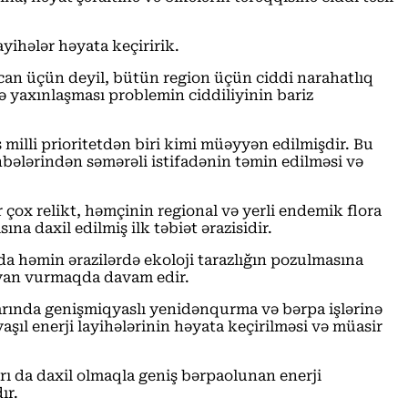
yihələr həyata keçiririk.
ycan üçün deyil, bütün region üçün ciddi narahatlıq
ə yaxınlaşması problemin ciddiliyinin bariz
s milli prioritetdən biri kimi müəyyən edilmişdir. Bu
ənbələrindən səmərəli istifadənin təmin edilməsi və
.
 çox relikt, həmçinin regional və yerli endemik flora
 daxil edilmiş ilk təbiət ərazisidir.
 da həmin ərazilərdə ekoloji tarazlığın pozulmasına
ziyan vurmaqda davam edir.
arında genişmiqyaslı yenidənqurma və bərpa işlərinə
şıl enerji layihələrinin həyata keçirilməsi və müasir
arı da daxil olmaqla geniş bərpaolunan enerji
ır.