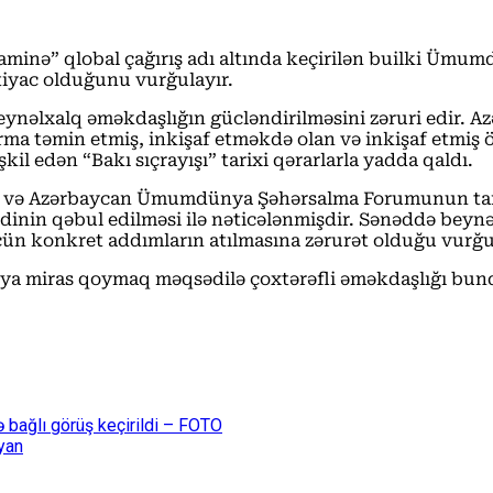
minə” qlobal çağırış adı altında keçirilən builki Ümum
htiyac olduğunu vurğulayır.
ynəlxalq əməkdaşlığın gücləndirilməsini zəruri edir. A
ma təmin etmiş, inkişaf etməkdə olan və inkişaf etmiş 
l edən “Bakı sıçrayışı” tarixi qərarlarla yadda qaldı.
ş və Azərbaycan Ümumdünya Şəhərsalma Forumunun tarix
nədinin qəbul edilməsi ilə nəticələnmişdir. Sənəddə bey
üçün konkret addımların atılmasına zərurət olduğu vurğu
ünya miras qoymaq məqsədilə çoxtərəfli əməkdaşlığı bund
lə bağlı görüş keçirildi – FOTO
yan