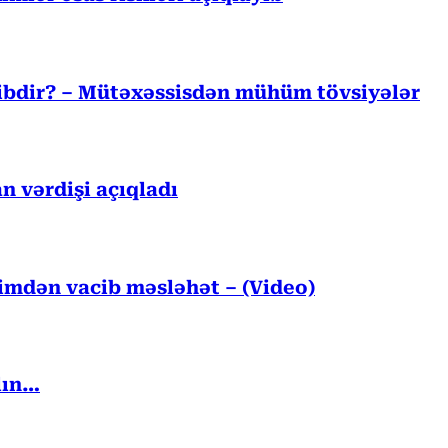
cibdir? – Mütəxəssisdən mühüm tövsiyələr
n vərdişi açıqladı
kimdən vacib məsləhət – (Video)
lın…