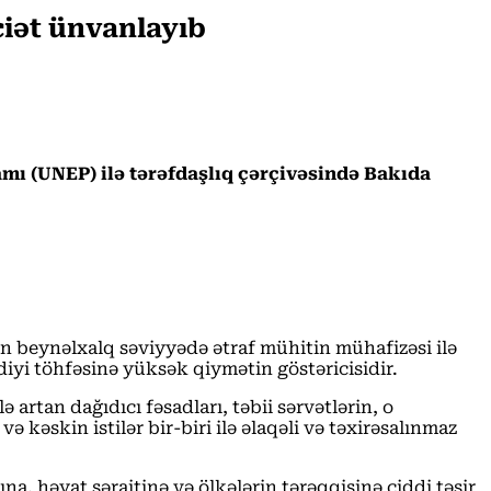
iət ünvanlayıb
amı (UNEP) ilə tərəfdaşlıq çərçivəsində Bakıda
n beynəlxalq səviyyədə ətraf mühitin mühafizəsi ilə
iyi töhfəsinə yüksək qiymətin göstəricisidir.
artan dağıdıcı fəsadları, təbii sərvətlərin, o
 kəskin istilər bir-biri ilə əlaqəli və təxirəsalınmaz
na, həyat şəraitinə və ölkələrin tərəqqisinə ciddi təsir