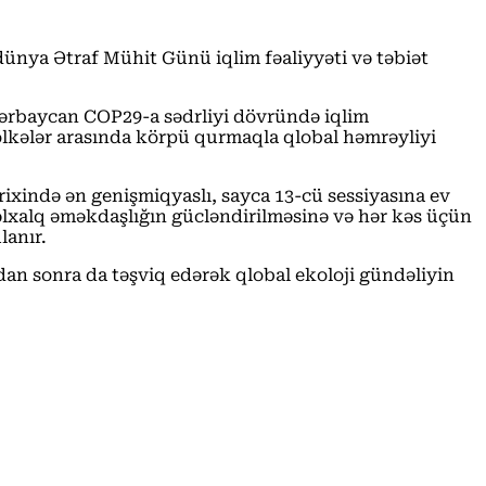
dünya Ətraf Mühit Günü iqlim fəaliyyəti və təbiət
zərbaycan COP29-a sədrliyi dövründə iqlim
ölkələr arasında körpü qurmaqla qlobal həmrəyliyi
ində ən genişmiqyaslı, sayca 13-cü sessiyasına ev
nəlxalq əməkdaşlığın gücləndirilməsinə və hər kəs üçün
lanır.
an sonra da təşviq edərək qlobal ekoloji gündəliyin