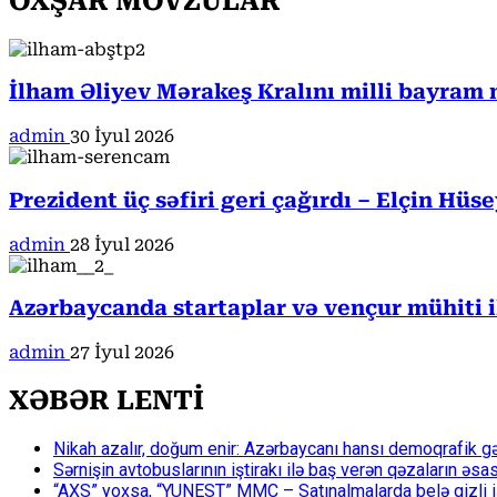
OXŞAR MÖVZULAR
İlham Əliyev Mərakeş Kralını milli bayram 
admin
30 İyul 2026
Prezident üç səfiri geri çağırdı – Elçin Hüs
admin
28 İyul 2026
Azərbaycanda startaplar və vençur mühiti 
admin
27 İyul 2026
XƏBƏR LENTİ
Nikah azalır, doğum enir: Azərbaycanı hansı demoqrafik g
Sərnişin avtobuslarının iştirakı ilə baş verən qəzaların əsa
“AXS” yoxsa, “YUNEST” MMC – Satınalmalarda belə gizli işlə