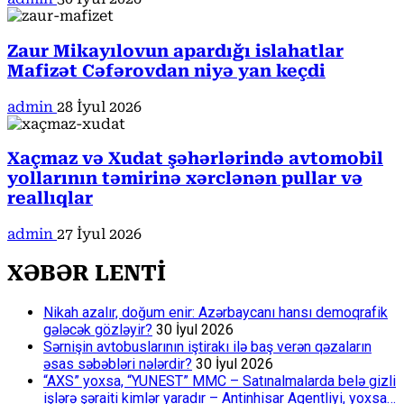
Zaur Mikayılovun apardığı islahatlar
Mafizət Cəfərovdan niyə yan keçdi
admin
28 İyul 2026
Xaçmaz və Xudat şəhərlərində avtomobil
yollarının təmirinə xərclənən pullar və
reallıqlar
admin
27 İyul 2026
XƏBƏR LENTİ
Nikah azalır, doğum enir: Azərbaycanı hansı demoqrafik
gələcək gözləyir?
30 İyul 2026
Sərnişin avtobuslarının iştirakı ilə baş verən qəzaların
əsas səbəbləri nələrdir?
30 İyul 2026
“AXS” yoxsa, “YUNEST” MMC – Satınalmalarda belə gizli
işlərə şəraiti kimlər yaradır – Antinhisar Agentliyi, yoxsa…