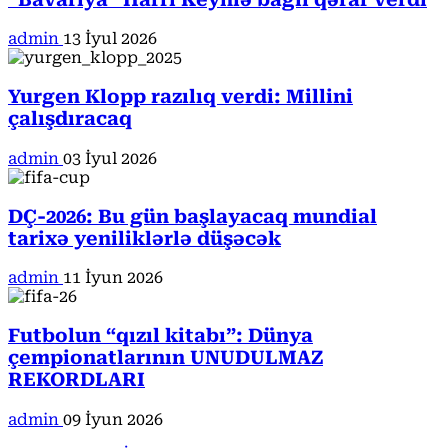
admin
13 İyul 2026
Yurgen Klopp razılıq verdi: Millini
çalışdıracaq
admin
03 İyul 2026
DÇ-2026: Bu gün başlayacaq mundial
tarixə yeniliklərlə düşəcək
admin
11 İyun 2026
Futbolun “qızıl kitabı”: Dünya
çempionatlarının UNUDULMAZ
REKORDLARI
admin
09 İyun 2026