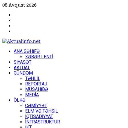
Skip
08 Avqust 2026
to
Facebook
content
Instagram
Youtube
X
Primary
ANA SƏHİFƏ
Menu
XƏBƏR LENTİ
SİYASƏT
AKTUAL
GÜNDƏM
TƏHLİL
REPORTAJ
MÜSAHİBƏ
MEDİA
ÖLKƏ
CƏMİYYƏT
ELM VƏ TƏHSİL
İQTİSADİYYAT
İNFRASTRUKTUR
İKT