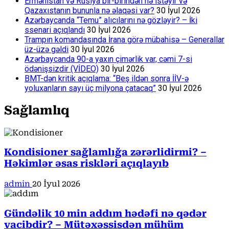
Ermənistan və Rusiya bir-birindən nə istəyir və
Qazaxıstanın bununla nə əlaqəsi var?
30 İyul 2026
Azərbaycanda “Temu” alıcılarını nə gözləyir? – İki
ssenari açıqlandı
30 İyul 2026
Trampın komandasında İrana görə mübahisə – Generallar
üz-üzə gəldi
30 İyul 2026
Azərbaycanda 90-a yaxın çimərlik var, cəmi 7-si
ödənişsizdir (VİDEO)
30 İyul 2026
BMT-dən kritik açıqlama: “Beş ildən sonra İİV-ə
yoluxanların sayı üç milyona çatacaq”
30 İyul 2026
Sağlamlıq
Kondisioner sağlamlığa zərərlidirmi? –
Həkimlər əsas riskləri açıqlayıb
admin
20 İyul 2026
Gündəlik 10 min addım hədəfi nə qədər
vacibdir? – Mütəxəssisdən mühüm