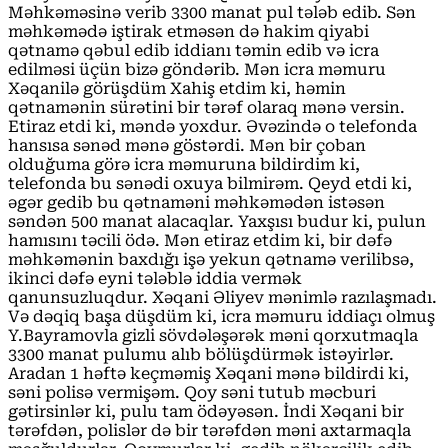
Məhkəməsinə verib 3300 manat pul tələb edib. Sən
məhkəmədə iştirak etməsən də hakim qiyabi
qətnamə qəbul edib iddianı təmin edib və icra
edilməsi üçün bizə göndərib. Mən icra məmuru
Xəqanilə görüşdüm Xahiş etdim ki, həmin
qətnamənin sürətini bir tərəf olaraq mənə versin.
Etiraz etdi ki, məndə yoxdur. Əvəzində o telefonda
hansısa sənəd mənə göstərdi. Mən bir çoban
olduğuma görə icra məmuruna bildirdim ki,
telefonda bu sənədi oxuya bilmirəm. Qeyd etdi ki,
əgər gedib bu qətnaməni məhkəmədən istəsən
səndən 500 manat alacaqlar. Yaxşısı budur ki, pulun
hamısını təcili ödə. Mən etiraz etdim ki, bir dəfə
məhkəmənin baxdığı işə yekun qətnamə verilibsə,
ikinci dəfə eyni tələblə iddia vermək
qanunsuzluqdur. Xəqani Əliyev mənimlə razılaşmadı.
Və dəqiq başa düşdüm ki, icra məmuru iddiaçı olmuş
Y.Bayramovla gizli sövdələşərək məni qorxutmaqla
3300 manat pulumu alıb bölüşdürmək istəyirlər.
Aradan 1 həftə keçməmiş Xəqani mənə bildirdi ki,
səni polisə vermişəm. Qoy səni tutub məcburi
gətirsinlər ki, pulu tam ödəyəsən. İndi Xəqani bir
tərəfdən, polislər də bir tərəfdən məni axtarmaqla