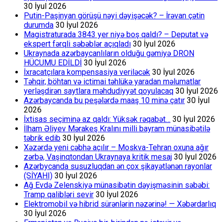
30 İyul 2026
Putin-Paşinyan görüşü nəyi dəyişəcək? – İrəvan çətin
durumda
30 İyul 2026
Magistraturada 3843 yer niyə boş qaldı? – Deputat və
ekspert fərqli səbəblər açıqladı
30 İyul 2026
Ukraynada azərbaycanlıların olduğu gəmiyə DRON
HÜCUMU EDİLDİ
30 İyul 2026
İxracatçılara kompensasiya veriləcək
30 İyul 2026
Təhqir, böhtan və ictimai təhlükə yaradan məlumatlar
yerləşdirən saytlara məhdudiyyət qoyulacaq
30 İyul 2026
Azərbaycanda bu peşələrdə maaş 10 minə çatır
30 İyul
2026
İxtisas seçiminə az qaldı: Yüksək rəqabət…
30 İyul 2026
İlham Əliyev Mərakeş Kralını milli bayram münasibətilə
təbrik edib
30 İyul 2026
Xəzərdə yeni cəbhə açılır – Moskva-Tehran oxuna ağır
zərbə, Vaşinqtondan Ukraynaya kritik mesaj
30 İyul 2026
Azərbycanda susuzluqdan ən çox şikayətlənən rayonlar
(SİYAHI)
30 İyul 2026
Ağ Evdə Zelenskiyə münasibətin dəyişməsinin səbəbi:
Tramp qalibləri sevir
30 İyul 2026
Elektromobil və hibrid sürənlərin nəzərinə! — Xəbərdarlıq
30 İyul 2026