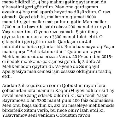
mənə bildirdi ki, 4 baş malımı gətir qaytar mən də
şikayətimi geri götürüm. Mən ona qardaşımın
əvəzinə 4 baş mal aparıb həyətinə düşürdüm. O razı
olmadı. Qeyd etdi ki, mallarının qiyməti 6000
manatdır, get malları sat pulunu gətir. Mən malları
2700 manta bazarda satıb əlavə 200 manat da qoyub
Yaşara verdim. O yenə razılaşmadı. Şişirdilmiş
qiymətlə məndən əlavə 3300 manat tələb etdi. O
şikayətini geri götürmədi. Qardaşım da 4 il
müddətinə həbsə göndərildi. Buna baxmayaraq Yaşar
mənə qarşı “Pul tələbinə dair” Qobustan rayon
Məhkəməsinə iddia ərizəsi Verdi. 2010-cu ildən 2015-
ci ilədək məhkəmə çəkişməsi getdi. İş 3 dəfə Ali
Məhkəmədən qaytarıldı. Və yenə də Sumqayıt
Apellyasiya məhkəməsi işin əsassız olduğunu təsdiq
etdi.
Aradan 3 il keçdikdən sonra Qobustan rayon İcra
şöbəsindən icra məmuru Xəqani Əliyev adlı birisi 1 ay
əvvəl mənə zəng edərək bildirdi ki, sən təcili Yaşar
Bayramova olan 3300 manat pulu 100 faiz ödəməlisən.
Mən onu başa saldım ki, axı bu məsələyə məhkəmədə
birdəfəlik xitam verib, bu necə olur? İzah etdi ki,
Y.Bayramov səni yenidən Qobustan rayon