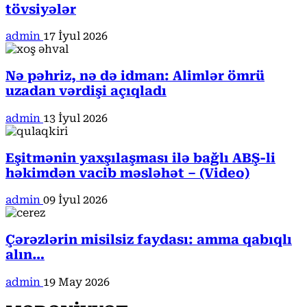
tövsiyələr
admin
17 İyul 2026
Nə pəhriz, nə də idman: Alimlər ömrü
uzadan vərdişi açıqladı
admin
13 İyul 2026
Eşitmənin yaxşılaşması ilə bağlı ABŞ-li
həkimdən vacib məsləhət – (Video)
admin
09 İyul 2026
Çərəzlərin misilsiz faydası: amma qabıqlı
alın…
admin
19 May 2026