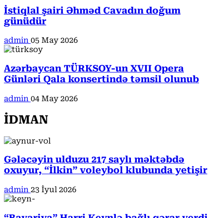
İstiqlal şairi Əhməd Cavadın doğum
günüdür
admin
05 May 2026
Azərbaycan TÜRKSOY-un XVII Opera
Günləri Qala konsertində təmsil olunub
admin
04 May 2026
İDMAN
Gələcəyin ulduzu 217 saylı məktəbdə
oxuyur, “İlkin” voleybol klubunda yetişir
admin
23 İyul 2026
“Bavariya” Harri Keynlə bağlı qərar verdi