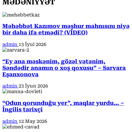
MƏDƏNİYYƏT
Məhəbbət Kazımov məşhur mahnısını niyə
bir daha ifa etmədi? (VİDEO)
admin
13 İyul 2026
“Ey ana məskənim, gözəl vətənim,
Səndədir anamın o xoş qoxusu” – Sarvara
Eşanxonova
admin
23 İyun 2026
“Odun qorunduğu yer”, maqlar yurdu… –
İngilis tarixçi
admin
12 May 2026