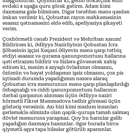
məşğuldurlar. Qoymurlar ki, gedib nökərçilik edib
evdəki 4 uşağa quru şörək gətirm. Adam kimi
daxmama gələ bilmirəm. Digər tərəfdən mənə qəsdən
imkan verilmir ki, Qobustan rayon məhkəməsinin
əsassız qətnaməsini əldə edib, apellyasiya şikayəti
verim.
Çoxhörmətli cənab Prezident və Mehriban xanım!
Bildirirəm ki, Ədliyyə Nazirliyinin Qobustan İcra
Şöbəsinin işçisi Xəqani Əliyevin mənə qarşı tətbiq
etdiyi əsassız və qurama qanunpozuntusu hallarına
qəti etirazımı bildirir və Sizlərə güvənərək xahiş
edirəm ki, mənim 4 azyaşlı övladımın olmasını,
özümün və həyat yoldaşımın işsiz olmasını, çox pis
iqtisadi durumda yaşadığımızı nəzərə alaraq
Qobustan icra məmurunun mənə qarşı planlaşdırdığı
özbaşnalığı və ciddi qanunpozuntusu hallarının
dərhal qarşısının alınması üçün Ədliyyə naziri
hörmətli Fikrət Məmmədova tədbir görməsi üçün
göstəriş verəsiniz. Axı bizi kimi məzlum insanları
şərləməklə əlimizdə olan qəpik-quruşa tamah salmaq
dövlət məmuruna yaraşmaz. Qoy bu harınlar gəlib
yaşadığım daxmaya baxsınlar. Əgər burada bircə
qiymətli əşya tapa bilsələr götürüb aparsınlar.