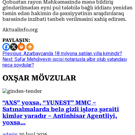
Qobustan rayon Məhkəməsində mənə bildiriş
göndərilmədən eyni pul tələbilə bağlı iddianı yenidən
təmin edən hakimin də şəxsiyyətinin araşdırılaraq
barəsində inzibati tənbeh verilməsini xahiş edirəm.
Aktualinfo.org
PAYLAŞIN:
Continue
Previous:
Azərbaycanda 18 milyona satılan villa kimindir?
Next:
Səfər Mehdiyevin işçisi notariusla əlbir olub vətəndaşı
Reading
necə soydular?
OXŞAR MÖVZULAR
“AXS” yoxsa, “YUNEST” MMC –
Satınalmalarda belə gizli işlərə şəraiti
kimlər yaradır – Antinhisar Agentliyi,
yoxsa…
admin
30 İyul 2026