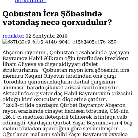
qorxudulur?
Qobustan İcra Şöbəsində
vətəndaş necə qorxudulur?
redaktor
02 Sentyabr 2019
Abşeron rayonun , Qobustan qəsəbəsində yaşayan
Bayramov Habil Əlikram oğlu tərəfindən Prezident
İlham Əliyevə və digər aidiyyatı dövlət
strukturlarına “Qobustan rayon icra şöbəsinin icra
məmuru Xəqani Əliyevin tərəfindən ona qarşı
törədilən qanunsuzluqların dərhal qarşısının
alınması” barədə şikayət ərizəsi daxil olmuşdur.
Aktualinfo.org vətəndaş Habil Bayramovun ərizəsini
olduğu kimi oxucuların diqqətinə çatdırır.
” 2008-ci ildə qardaşım Qürbət Bayramov Abşeron
rayon ərazisində cinayət hadisəsi törətmiş, CM-nin
126.1-ci maddəsi ilətəqsirli bilinərək istintaqa cəlb
edilmişdi. Qardaşım Qürbət Yaşar Bayramovun 4 baş
malını tövlədən apardığına görə saxlanılmışdır.
Oğurlanan malların sahibi Yaşar Bayramov əvvəlcə