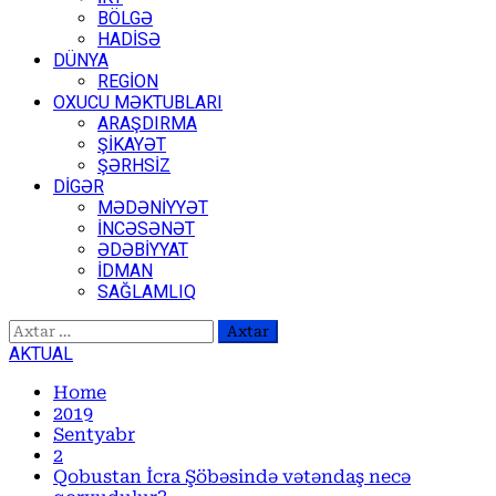
BÖLGƏ
HADİSƏ
DÜNYA
REGİON
OXUCU MƏKTUBLARI
ARAŞDIRMA
ŞİKAYƏT
ŞƏRHSİZ
DİGƏR
MƏDƏNİYYƏT
İNCƏSƏNƏT
ƏDƏBİYYAT
İDMAN
SAĞLAMLIQ
Axtarış:
AKTUAL
Home
2019
Sentyabr
2
Qobustan İcra Şöbəsində vətəndaş necə