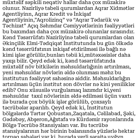
müxtəlif səpkili neqativ hallar daha çox müzakirə
olunur. Nazirliyə tabeli qurumlardan Aqrar Xidmətlər
Agentliyinn, Aqrar Kredit və İnkişaf
Agentliyinin,”Aqrolizinq” və “Aqrar Tədarük və
Təchizat” Açıq Səhmdar Cəmiyyətlərinin fəaliyyətləri
bu baxımdan daha çox müzakirə olunanlar sırasındır.
Kənd Təsərrüfatı Nazirliyinə tabeli qurumlardan olan
Əkinçilik Elmi-Tədqiqat İnstitutunda bu gün ölkədə
kənd təsərrüfatının inkişaf etdirilməsi ilə bağlı nə
kimi işlər görülür,bunları təbii ki,mütəxəsislər daha
yaxşı bilir. Qeyd edək ki, kənd təsərrüfatında
müxtəlif növ bitkilərin məhsuldarlığınin artırılması,
yeni məhsuldar növlərin əldə olunması məhz bu
institutun fəaliyyət sahəsinə aiddir. Məhsuldarlığın
artırılması üçün institut son dövrlər nə kini yeniliklər
edib? Onu xüsusilə vurğulamaq lazımdır ki,yeni
məhsuldar taxıl növlərinin əldə edilməsi üçün vaxtı
ilə burada çox böyük işlər görülüb, çoxsaylı
təcrübələr aparılıb. Qeyd edək ki, İnstitutun
bölgələrdə Tərtər Qobustan,Zaqatala, Cəlilabad, Şəki,
Gədəbəy, Abşeron,Ağstafa və Kürdəmir rayonlarında
Bölgə Təcrübə Stansiyaları var. Bu təcrübə
stansiyalarının hər birinin balansında yüzlərlə hektar
torpaq sahələri var ki, burada yerli şəraitə uyğyn