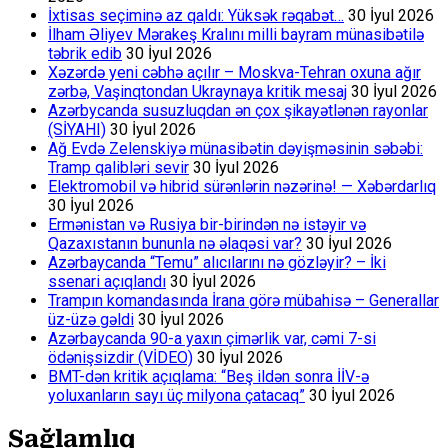
İxtisas seçiminə az qaldı: Yüksək rəqabət…
30 İyul 2026
İlham Əliyev Mərakeş Kralını milli bayram münasibətilə
təbrik edib
30 İyul 2026
Xəzərdə yeni cəbhə açılır – Moskva-Tehran oxuna ağır
zərbə, Vaşinqtondan Ukraynaya kritik mesaj
30 İyul 2026
Azərbycanda susuzluqdan ən çox şikayətlənən rayonlar
(SİYAHI)
30 İyul 2026
Ağ Evdə Zelenskiyə münasibətin dəyişməsinin səbəbi:
Tramp qalibləri sevir
30 İyul 2026
Elektromobil və hibrid sürənlərin nəzərinə! — Xəbərdarlıq
30 İyul 2026
Ermənistan və Rusiya bir-birindən nə istəyir və
Qazaxıstanın bununla nə əlaqəsi var?
30 İyul 2026
Azərbaycanda “Temu” alıcılarını nə gözləyir? – İki
ssenari açıqlandı
30 İyul 2026
Trampın komandasında İrana görə mübahisə – Generallar
üz-üzə gəldi
30 İyul 2026
Azərbaycanda 90-a yaxın çimərlik var, cəmi 7-si
ödənişsizdir (VİDEO)
30 İyul 2026
BMT-dən kritik açıqlama: “Beş ildən sonra İİV-ə
yoluxanların sayı üç milyona çatacaq”
30 İyul 2026
Sağlamlıq