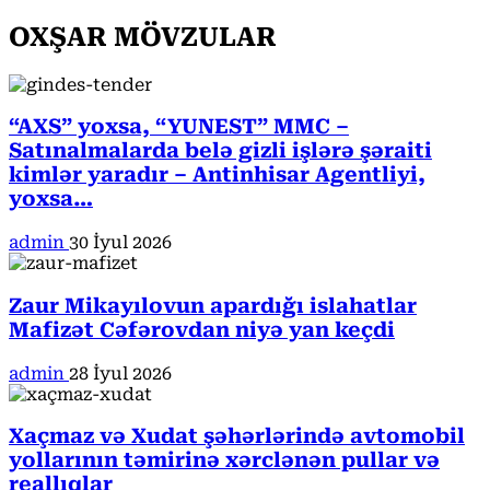
OXŞAR MÖVZULAR
“AXS” yoxsa, “YUNEST” MMC –
Satınalmalarda belə gizli işlərə şəraiti
kimlər yaradır – Antinhisar Agentliyi,
yoxsa…
admin
30 İyul 2026
Zaur Mikayılovun apardığı islahatlar
Mafizət Cəfərovdan niyə yan keçdi
admin
28 İyul 2026
Xaçmaz və Xudat şəhərlərində avtomobil
yollarının təmirinə xərclənən pullar və
reallıqlar