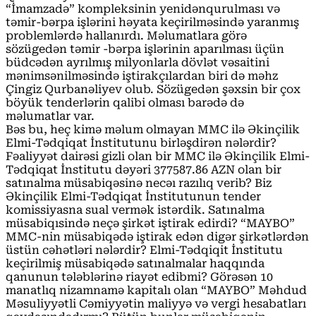
“İmamzadə” kompleksinin yenidənqurulması və
təmir-bərpa işlərini həyata keçirilməsində yaranmış
problemlərdə hallanırdı. Məlumatlara görə
sözügedən təmir -bərpa işlərinin aparılması üçün
büdcədən ayrılmış milyonlarla dövlət vəsaitini
mənimsənilməsində iştirakçılardan biri də məhz
Çingiz Qurbanəliyev olub. Sözügedən şəxsin bir çox
böyük tenderlərin qalibi olması barədə də
məlumatlar var.
Bəs bu, heç kimə məlum olmayan MMC ilə Əkinçilik
Elmi-Tədqiqat İnstitutunu birləşdirən nələrdir?
Fəaliyyət dairəsi gizli olan bir MMC ilə Əkinçilik Elmi-
Tədqiqat İnstitutu dəyəri 377587.86 AZN olan bir
satınalma müsabiqəsinə necəı razılıq verib? Biz
Əkinçilik Elmi-Tədqiqat İnstitutunun tender
komissiyasna sual vermək istərdik. Satınalma
müsabiqısində neçə şirkət iştirak edirdi? “MAYBO”
MMC-nin müsabiqədə iştirak edən digər şirkətlərdən
üstün cəhətləri nələrdir? Elmi-Tədqiqit İnstitutu
keçirilmiş müsabiqədə satınalmalar haqqında
qanunun tələblərinə riayət edibmi? Görəsən 10
manatlıq nizamnamə kapitalı olan “MAYBO” Məhdud
Məsuliyyətli Cəmiyyətin maliyyə və vergi hesabatları