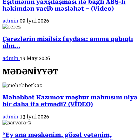
Eşitmənin yaxşılaşması ilə bağlı ABŞ-li
həkimdən vacib məsləhət – (Video)
admin
09 İyul 2026
Çərəzlərin misilsiz faydası: amma qabıqlı
alın…
admin
19 May 2026
MƏDƏNİYYƏT
Məhəbbət Kazımov məşhur mahnısını niyə
bir daha ifa etmədi? (VİDEO)
admin
13 İyul 2026
“Ey ana məskənim, gözəl vətənim,