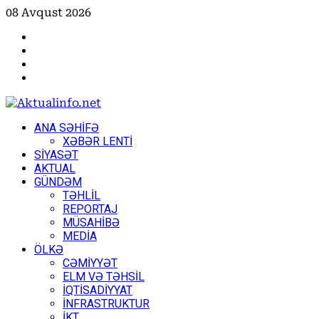
Skip
08 Avqust 2026
to
Facebook
content
Instagram
Youtube
X
Primary
ANA SƏHİFƏ
Menu
XƏBƏR LENTİ
SİYASƏT
AKTUAL
GÜNDƏM
TƏHLİL
REPORTAJ
MÜSAHİBƏ
MEDİA
ÖLKƏ
CƏMİYYƏT
ELM VƏ TƏHSİL
İQTİSADİYYAT
İNFRASTRUKTUR
İKT