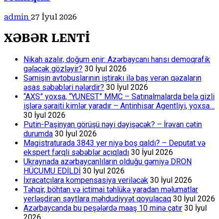
admin
27 İyul 2026
XƏBƏR LENTİ
Nikah azalır, doğum enir: Azərbaycanı hansı demoqrafik
gələcək gözləyir?
30 İyul 2026
Sərnişin avtobuslarının iştirakı ilə baş verən qəzaların
əsas səbəbləri nələrdir?
30 İyul 2026
“AXS” yoxsa, “YUNEST” MMC – Satınalmalarda belə gizli
işlərə şəraiti kimlər yaradır – Antinhisar Agentliyi, yoxsa…
30 İyul 2026
Putin-Paşinyan görüşü nəyi dəyişəcək? – İrəvan çətin
durumda
30 İyul 2026
Magistraturada 3843 yer niyə boş qaldı? – Deputat və
ekspert fərqli səbəblər açıqladı
30 İyul 2026
Ukraynada azərbaycanlıların olduğu gəmiyə DRON
HÜCUMU EDİLDİ
30 İyul 2026
İxracatçılara kompensasiya veriləcək
30 İyul 2026
Təhqir, böhtan və ictimai təhlükə yaradan məlumatlar
yerləşdirən saytlara məhdudiyyət qoyulacaq
30 İyul 2026
Azərbaycanda bu peşələrdə maaş 10 minə çatır
30 İyul
2026