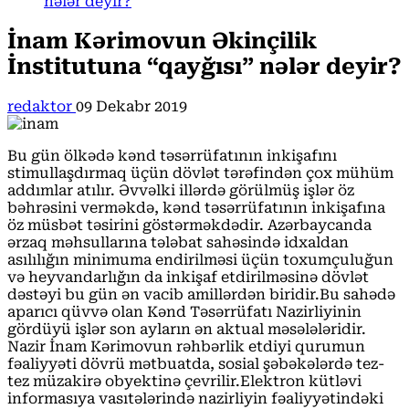
nələr deyir?
İnam Kərimovun Əkinçilik
İnstitutuna “qayğısı” nələr deyir?
redaktor
09 Dekabr 2019
Bu gün ölkədə kənd təsərrüfatının inkişafını
stimullaşdırmaq üçün dövlət tərəfindən çox mühüm
addımlar atılır. Əvvəlki illərdə görülmüş işlər öz
bəhrəsini verməkdə, kənd təsərrüfatının inkişafına
öz müsbət təsirini göstərməkdədir. Azərbaycanda
ərzaq məhsullarına tələbat sahəsində idxaldan
asılılığın minimuma endirilməsi üçün toxumçuluğun
və heyvandarlığın da inkişaf etdirilməsinə dövlət
dəstəyi bu gün ən vacib amillərdən biridir.Bu sahədə
aparıcı qüvvə olan Kənd Təsərrüfatı Nazirliyinin
gördüyü işlər son ayların ən aktual məsələləridir.
Nazir İnam Kərimovun rəhbərlik etdiyi qurumun
fəaliyyəti dövrü mətbuatda, sosial şəbəkələrdə tez-
tez müzakirə obyektinə çevrilir.Elektron kütləvi
informasıya vasıtələrində nazirliyin fəaliyyətindəki