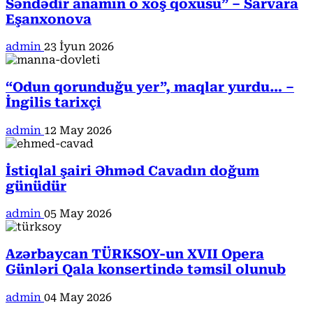
Səndədir anamın o xoş qoxusu” – Sarvara
Eşanxonova
admin
23 İyun 2026
“Odun qorunduğu yer”, maqlar yurdu… –
İngilis tarixçi
admin
12 May 2026
İstiqlal şairi Əhməd Cavadın doğum
günüdür
admin
05 May 2026
Azərbaycan TÜRKSOY-un XVII Opera
Günləri Qala konsertində təmsil olunub
admin
04 May 2026