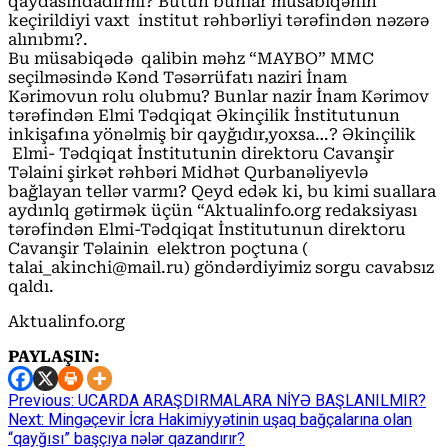
qaydasındadırmı? Bütün bunlar müsabiqənin
keçirildiyi vaxt institut rəhbərliyi tərəfindən nəzərə
alınıbmı?.
Bu müsabiqədə qalibin məhz “MAYBO” MMC
seçilməsində Kənd Təsərrüfatı naziri İnam
Kərimovun rolu olubmu? Bunlar nazir İnam Kərimov
tərəfindən Elmi Tədqiqat Əkinçilik İnstitutunun
inkişafına yönəlmiş bir qayğıdır,yoxsa…? Əkinçilik
Elmi- Tədqiqat İnstitutunin direktoru Cavanşir
Təlaini şirkət rəhbəri Midhət Qurbanəliyevlə
bağlayan tellər varmı? Qeyd edək ki, bu kimi suallara
aydınlq gətirmək üçün “Aktualinfo.org redaksiyası
tərəfindən Elmi-Tədqiqat İnstitutunun direktoru
Cavanşir Təlainin elektron poçtuna (
talai_akinchi@mail.ru) göndərdiyimiz sorgu cavabsız
qaldı.
Aktualinfo.org
PAYLAŞIN:
Continue
Previous:
UCARDA ARAŞDIRMALARA NİYƏ BAŞLANILMIR?
Next:
Mingəçevir İcra Hakimiyyətinin uşaq bağçalarına olan
Reading
“qayğısı” başçıya nələr qazandırır?