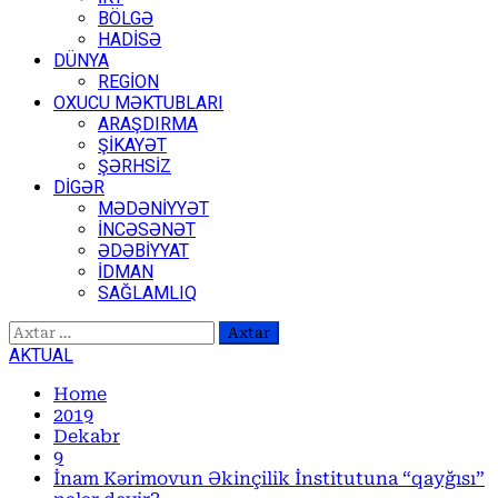
BÖLGƏ
HADİSƏ
DÜNYA
REGİON
OXUCU MƏKTUBLARI
ARAŞDIRMA
ŞİKAYƏT
ŞƏRHSİZ
DİGƏR
MƏDƏNİYYƏT
İNCƏSƏNƏT
ƏDƏBİYYAT
İDMAN
SAĞLAMLIQ
Axtarış:
AKTUAL
Home
2019
Dekabr
9
İnam Kərimovun Əkinçilik İnstitutuna “qayğısı”