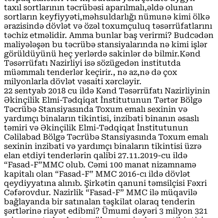
taxıl sortlarının təcrübəsi aparılmalı,əldə olunan
sortların keyfiyyəti,məhsuldarlığı nümunə kimi ölkə
ərazisində dövlət və özəl toxumçuluq təsərrüfatlarını
təchiz etməlidir. Amma bunlar baş verirmi? Budcədən
maliyələşən bu təcrübə stansiyalarında nə kimi işlər
görüldüyünü heç yerlərdə sakinlər də bilmir.Kənd
Təsərrüfatı Nazirliyi isə sözügedən institutda
müəmmalı tenderlər keçirir., nə az,nə də çox
milyonlarla dövlət vəsaiti xərcləyir.
22 sentyab 2018 cu ildə Kənd Təsərrüfatı Nazirliyinin
Əkinçilik Elmi-Tədqiqat İnstitutunun Tərtər Bölgə
Təcrübə Stansiyasında Toxum emalı sexinin və
yardımçı binaların tikintisi, inzibati binanın əsaslı
təmiri və Əkinçilik Elmi-Tədqiqat İnstitutunun
Cəlilabad Bölgə Təcrübə Stansiyasında Toxum emalı
sexinin inzibati və yardımçı binaların tikintisi üzrə
elan etdiyi tenderlərin qalibi 27.11.2019-cu ildə
“Fasad-F”MMC olub. Cəmi 100 manat nizamnamə
kapitalı olan “Fasad-F” MMC 2016-cı ildə dövlət
qeydiyyatına alınıb. Şirkətin qanuni təmsilçisi Fəxri
Cəfərovdur. Nazirlik “Fasad-F” MMC ilə müqavilə
bağlayanda bir satınalan təşkilat olaraq tenderin
şərtlərinə riayət edibmi? Ümumi dəyəri 3 milyon 321