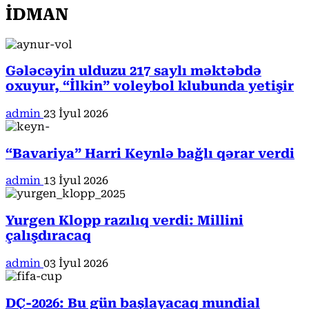
İDMAN
Gələcəyin ulduzu 217 saylı məktəbdə
oxuyur, “İlkin” voleybol klubunda yetişir
admin
23 İyul 2026
“Bavariya” Harri Keynlə bağlı qərar verdi
admin
13 İyul 2026
Yurgen Klopp razılıq verdi: Millini
çalışdıracaq
admin
03 İyul 2026
DÇ-2026: Bu gün başlayacaq mundial