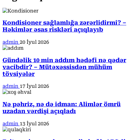
Kondisioner sağlamlığa zərərlidirmi? –
Həkimlər əsas riskləri açıqlayıb
admin
20 İyul 2026
Gündəlik 10 min addım hədəfi nə qədər
vacibdir? – Mütəxəssisdən mühüm
tövsiyələr
admin
17 İyul 2026
Nə pəhriz, nə də idman: Alimlər ömrü
uzadan vərdişi açıqladı
admin
13 İyul 2026