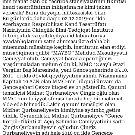
min manat olan bu təcrübə stansiyalarının tikintisi
kənd təsərrüfatının inkişafına nə kimi təkan
verəcək? Bunu da yəqin mütəxəsislər bilər.
Bu günlərdə,daha dəqiq 02.12.2019-cu ildə
Azərbaycan Respublikası Kənd Təsərrüfatı
Nazirliyinin Əkinçilik Elmi-Tədqiqat İnstitutu
tütünçülük və çəltikçiliyə aid labaratoriya
avadanlıqlarının satın alınması üzrə daha bir
müəmmalı müsabiqə keçirib. İnstitutun elan etdiyi
müsabiqinən qalibi “MAYBO” Məhdud Məsuliyyətli
Cəmiyyət olub. Cəmiyyət barədə apardığımız
araşdırmaladan məlum oldu ki, MMC 12 saylı Ərazi
Vergilər Baş İdarəsində, yəni Gəncə şəhərində 05.10.
2011 -ci ildə dövlət qeydiyyatına alınıb. Nizamnamə
Kapitalı 10 AZN olan MMC-nin hüquqi ünvanı da
Gəncə şəhəri Çexov küçəsi ev 24 göstərilib. Qanuni
təmsilçisi Midhət Qurbanəliyev Çingiz oğlu olan
MMC -nin fəliyyət sferası barədə heç bir məlumat
əldə edə bilmədik.Lakin qanuni təmsilçisi olan
Midhət Qurbanəliyevin kimliyinə aydınlıq gətirə
bildik. Öyrəndik ki, Midhət Qurbanəliyev “Gəncə
Körpü-Tikinti 2” Açıq Səhmdar Cəmiyyətinin sədri
Çingiz Qurbanəliyevin oğludur. Çingiz
Qurbanəliyevin adı hələ 2010 cu ildə Gəncədə