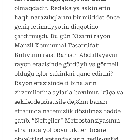
olmaqdadır. Redaksiya sakinlərin
haqlı narazılıqlarını bir müddət öncə
geniş ictimaiyyətin diqqətinə
çatdırmışdı. Bu gün Nizami rayon
Mənzil Kommunal Təsərrüfatı
Birliyinin rəisi Ramsin Abdullayevin
rayon ərazisində gördüyü və görməli
olduğu işlər sakinləri qane edirmi?
Rayon ərazisindəki binaların
zirzəmilərinə aylarla baxılmır, küçə və
səkilərdə,xüsusilə də,8km bazarı
ətrafında natəmizlik dözülməz həddə
çatıb. “Neftçilər” Metrostansiyasının
ətrafında yol boyu tikilən ticarət
obyektləri vətəndaşların gediş-gəlişi