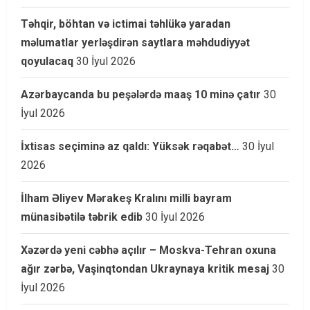
Təhqir, böhtan və ictimai təhlükə yaradan
məlumatlar yerləşdirən saytlara məhdudiyyət
qoyulacaq
30 İyul 2026
Azərbaycanda bu peşələrdə maaş 10 minə çatır
30
İyul 2026
İxtisas seçiminə az qaldı: Yüksək rəqabət…
30 İyul
2026
İlham Əliyev Mərakeş Kralını milli bayram
münasibətilə təbrik edib
30 İyul 2026
Xəzərdə yeni cəbhə açılır – Moskva-Tehran oxuna
ağır zərbə, Vaşinqtondan Ukraynaya kritik mesaj
30
İyul 2026