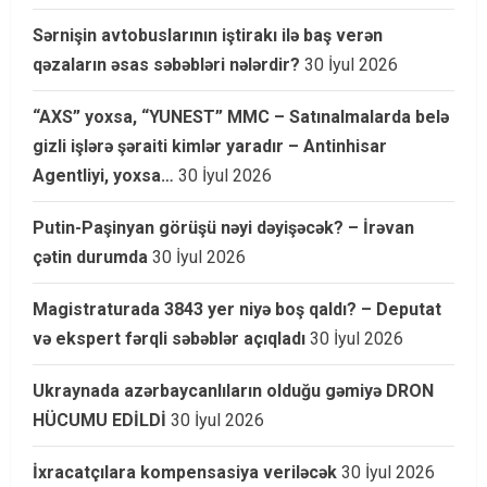
Sərnişin avtobuslarının iştirakı ilə baş verən
qəzaların əsas səbəbləri nələrdir?
30 İyul 2026
“AXS” yoxsa, “YUNEST” MMC – Satınalmalarda belə
gizli işlərə şəraiti kimlər yaradır – Antinhisar
Agentliyi, yoxsa…
30 İyul 2026
Putin-Paşinyan görüşü nəyi dəyişəcək? – İrəvan
çətin durumda
30 İyul 2026
Magistraturada 3843 yer niyə boş qaldı? – Deputat
və ekspert fərqli səbəblər açıqladı
30 İyul 2026
Ukraynada azərbaycanlıların olduğu gəmiyə DRON
HÜCUMU EDİLDİ
30 İyul 2026
İxracatçılara kompensasiya veriləcək
30 İyul 2026