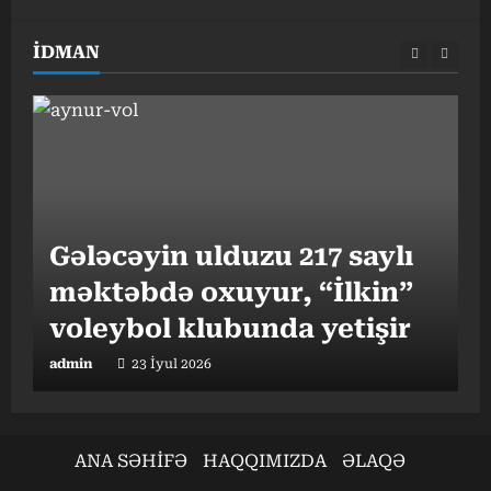
İDMAN
Gələcəyin ulduzu 217 saylı
məktəbdə oxuyur, “İlkin”
“
I
voleybol klubunda yetişir
b
admin
23 İyul 2026
a
ANA SƏHİFƏ
HAQQIMIZDA
ƏLAQƏ