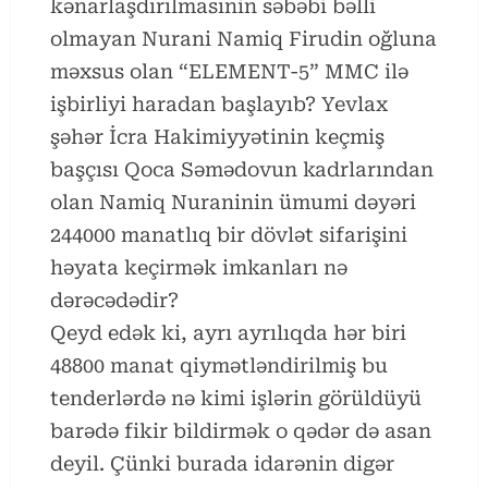
kənarlaşdırılmasınin səbəbi bəlli
olmayan Nurani Namiq Firudin oğluna
məxsus olan “ELEMENT-5” MMC ilə
işbirliyi haradan başlayıb? Yevlax
şəhər İcra Hakimiyyətinin keçmiş
başçısı Qoca Səmədovun kadrlarından
olan Namiq Nuraninin ümumi dəyəri
244000 manatlıq bir dövlət sifarişini
həyata keçirmək imkanları nə
dərəcədədir?
Qeyd edək ki, ayrı ayrılıqda hər biri
48800 manat qiymətləndirilmiş bu
tenderlərdə nə kimi işlərin görüldüyü
barədə fikir bildirmək o qədər də asan
deyil. Çünki burada idarənin digər