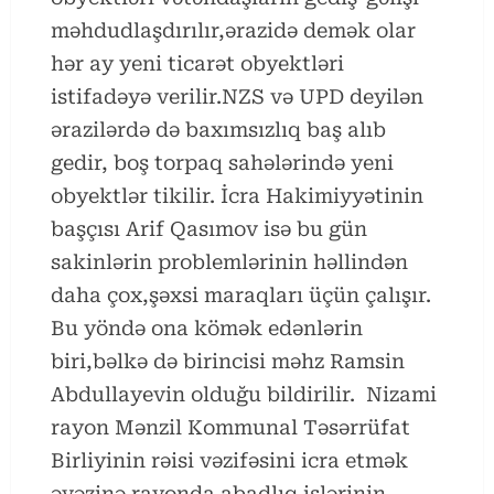
məhdudlaşdırılır,ərazidə demək olar
hər ay yeni ticarət obyektləri
istifadəyə verilir.NZS və UPD deyilən
ərazilərdə də baxımsızlıq baş alıb
gedir, boş torpaq sahələrində yeni
obyektlər tikilir. İcra Hakimiyyətinin
başçısı Arif Qasımov isə bu gün
sakinlərin problemlərinin həllindən
daha çox,şəxsi maraqları üçün çalışır.
Bu yöndə ona kömək edənlərin
biri,bəlkə də birincisi məhz Ramsin
Abdullayevin olduğu bildirilir. Nizami
rayon Mənzil Kommunal Təsərrüfat
Birliyinin rəisi vəzifəsini icra etmək
əvəzinə rayonda abadlıq işlərinin