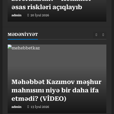
əsas riskləri açıqlayıb
t
admin
20 İyul 2026
a
MƏDƏNİYYƏT
“
Məhəbbət Kazımov məşhur
v
mahnısını niyə bir daha ifa
o
etmədi? (VİDEO)
admin
13 İyul 2026
a