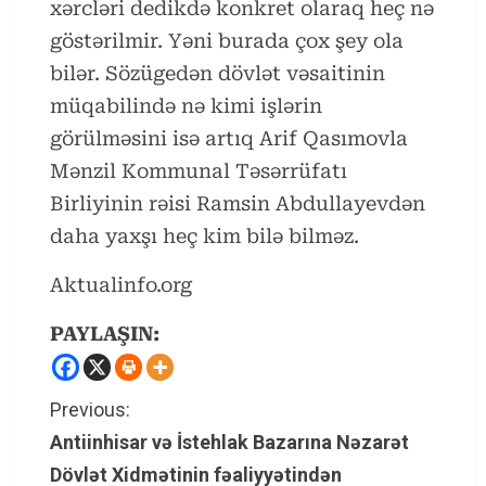
xərcləri dedikdə konkret olaraq heç nə
göstərilmir. Yəni burada çox şey ola
bilər. Sözügedən dövlət vəsaitinin
müqabilində nə kimi işlərin
görülməsini isə artıq Arif Qasımovla
Mənzil Kommunal Təsərrüfatı
Birliyinin rəisi Ramsin Abdullayevdən
daha yaxşı heç kim bilə bilməz.
Aktualinfo.org
PAYLAŞIN:
C
Previous:
Antiinhisar və İstehlak Bazarına Nəzarət
o
Dövlət Xidmətinin fəaliyyətindən