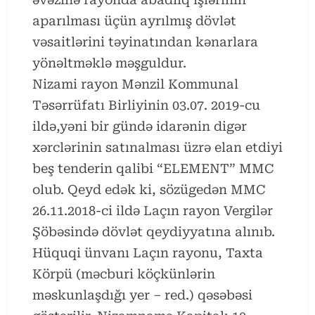
aparılması üçün ayrılmış dövlət
vəsaitlərini təyinatından kənarlara
yönəltməklə məşguldur.
Nizami rayon Mənzil Kommunal
Təsərrüfatı Birliyinin 03.07. 2019-cu
ildə,yəni bir gündə idarənin digər
xərclərinin satınalması üzrə elan etdiyi
beş tenderin qalibi “ELEMENT” MMC
olub. Qeyd edək ki, sözügedən MMC
26.11.2018-ci ildə Laçın rayon Vergilər
Şöbəsində dövlət qeydiyyatına alınıb.
Hüquqi ünvanı Laçın rayonu, Taxta
Körpü (məcburi köçkünlərin
məskunlaşdığı yer – red.) qəsəbəsi