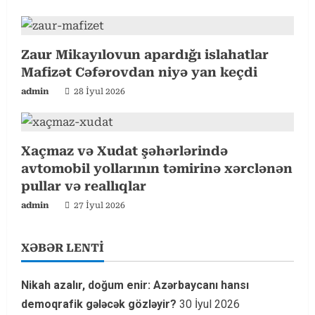
n
g
Zaur Mikayılovun apardığı islahatlar
Mafizət Cəfərovdan niyə yan keçdi
admin
28 İyul 2026
Xaçmaz və Xudat şəhərlərində
avtomobil yollarının təmirinə xərclənən
pullar və reallıqlar
admin
27 İyul 2026
XƏBƏR LENTİ
Nikah azalır, doğum enir: Azərbaycanı hansı
demoqrafik gələcək gözləyir?
30 İyul 2026