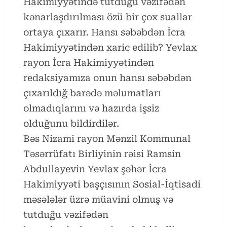
Hakimiyyətində tutduğu vəzifədən
kənarlaşdırılması özü bir çox suallar
ortaya çıxarır. Hansı səbəbdən İcra
Hakimiyyətindən xaric edilib? Yevlax
rayon İcra Hakimiyyətindən
redaksiyamıza onun hansı səbəbdən
çıxarıldığ barədə məlumatları
olmadıqlarını və hazırda işsiz
olduğunu bildirdilər.
Bəs Nizami rayon Mənzil Kommunal
Təsərrüfatı Birliyinin rəisi Ramsin
Abdullayevin Yevlax şəhər İcra
Hakimiyyəti başçısının Sosial-İqtisadi
məsələlər üzrə müavini olmuş və
tutduğu vəzifədən