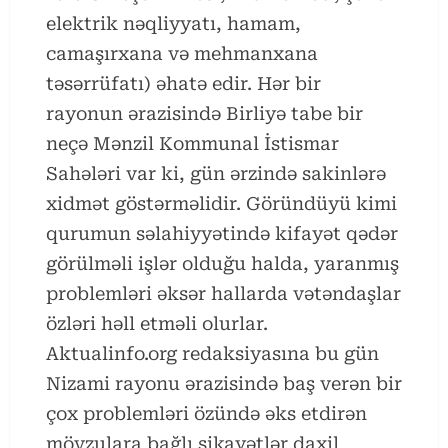
elektrik nəqliyyatı, hamam,
camaşırxana və mehmanxana
təsərrüfatı) əhatə edir. Hər bir
rayonun ərazisində Birliyə tabe bir
neçə Mənzil Kommunal İstismar
Sahələri var ki, gün ərzində sakinlərə
xidmət göstərməlidir. Göründüyü kimi
qurumun səlahiyyətində kifayət qədər
görülməli işlər olduğu halda, yaranmış
problemləri əksər hallarda vətəndaşlar
özləri həll etməli olurlar.
Aktualinfo.org redaksiyasına bu gün
Nizami rayonu ərazisində baş verən bir
çox problemləri özündə əks etdirən
mövzulara bağlı şikayətlər daxil