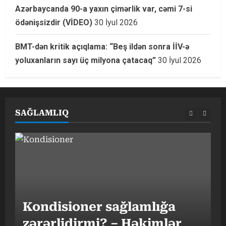
Azərbaycanda 90-a yaxın çimərlik var, cəmi 7-si
ödənişsizdir (VİDEO)
30 İyul 2026
BMT-dən kritik açıqlama: “Beş ildən sonra İİV-ə
yoluxanların sayı üç milyona çatacaq”
30 İyul 2026
SAĞLAMLIQ
G
Kondisioner sağlamlığa
h
zərərlidirmi? – Həkimlər