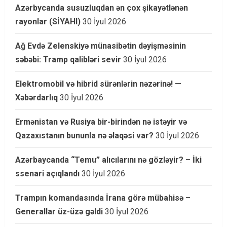
Azərbycanda susuzluqdan ən çox şikayətlənən
rayonlar (SİYAHI)
30 İyul 2026
Ağ Evdə Zelenskiyə münasibətin dəyişməsinin
səbəbi: Tramp qalibləri sevir
30 İyul 2026
Elektromobil və hibrid sürənlərin nəzərinə! —
Xəbərdarlıq
30 İyul 2026
Ermənistan və Rusiya bir-birindən nə istəyir və
Qazaxıstanın bununla nə əlaqəsi var?
30 İyul 2026
Azərbaycanda “Temu” alıcılarını nə gözləyir? – İki
ssenari açıqlandı
30 İyul 2026
Trampın komandasında İrana görə mübahisə –
Generallar üz-üzə gəldi
30 İyul 2026