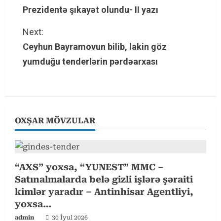
n
Prezidentə şıkayət olundu- II yazı
t
Next:
Ceyhun Bayramovun bilib, lakin göz
i
yumduğu tenderlərin pərdəarxası
n
u
e
OXŞAR MÖVZULAR
R
e
“AXS” yoxsa, “YUNEST” MMC –
a
Satınalmalarda belə gizli işlərə şəraiti
kimlər yaradır – Antinhisar Agentliyi,
d
yoxsa…
i
admin
30 İyul 2026