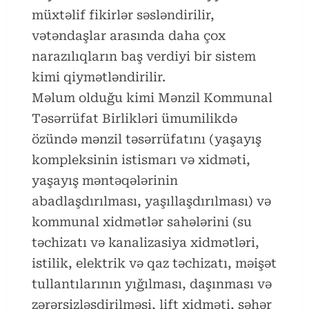
müxtəlif fikirlər səsləndirilir,
vətəndaşlar arasında daha çox
narazılıqların baş verdiyi bir sistem
kimi qiymətləndirilir.
Məlum olduğu kimi Mənzil Kommunal
Təsərrüfat Birlikləri ümumilikdə
özündə mənzil təsərrüfatını (yaşayış
kompleksinin istismarı və xidməti,
yaşayış məntəqələrinin
abadlaşdırılması, yaşıllaşdırılması) və
kommunal xidmətlər sahələrini (su
təchizatı və kanalizasiya xidmətləri,
istilik, elektrik və qaz təchizatı, məişət
tullantılarının yığılması, daşınması və
zərərsizləşdirilməsi, lift xidməti, şəhər