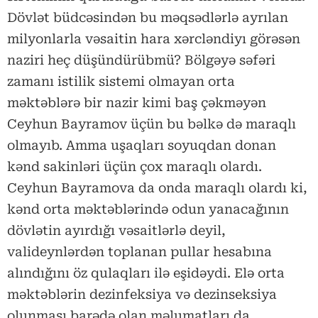
Dövlət büdcəsindən bu məqsədlərlə ayrılan
milyonlarla vəsaitin hara xərcləndiyı görəsən
naziri heç düşündürübmü? Bölgəyə səfəri
zamanı istilik sistemi olmayan orta
məktəblərə bir nazir kimi baş çəkməyən
Ceyhun Bayramov üçün bu bəlkə də maraqlı
olmayıb. Amma uşaqları soyuqdan donan
kənd sakinləri üçün çox maraqlı olardı.
Ceyhun Bayramova da onda maraqlı olardı ki,
kənd orta məktəblərində odun yanacağının
dövlətin ayırdığı vəsaitlərlə deyil,
valideynlərdən toplanan pullar hesabına
alındığını öz qulaqları ilə eşidəydi. Elə orta
məktəblərin dezinfeksiya və dezinseksiya
olunması barədə olan məlumatları da