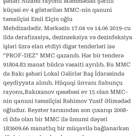
şəhəri Nizami rayonu Məmmədəli Şərifli
küçəsi ev 4 göstərilən MMC-nin qanuni
təmsilçisi Emil Elçin oğlu
Mehdizadədir. Mərkəzin 17.04 və 14.06 2019-cu
ildə derafizasiya, dezinseksiya və dezinfeksiya
işləri üzrə elan etdiyi digər tenderləri isə
“PROF-DEZ” MMC qazanıb. Hər bir tenderə
91804.83 manat büdcə vəsaiti ayrılıb. Bu MMC
də Bakı şəhəri Lokal Gəlirlər Baş İdarəsində
qeydiyyata alınıb. Hüquqi ünvanı Sabunçu
rayonu,Bakıxanov qəsəbəsi ev 15 olan MMC-
nin qanuni təmsilçisi Rəhimov Yusif Əlimədəd
oğludur. Reyster tarıxındən son çıxarışı 2008-
ci ildə olan bir MMC ilə ümumi dəyəri
183609.66 manatlıq bir müqavilə bağlanarkən