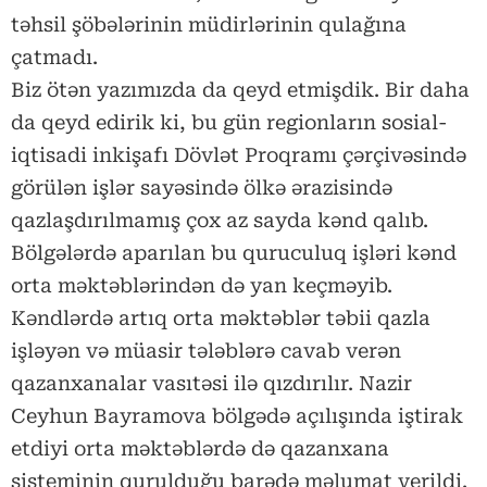
təhsil şöbələrinin müdirlərinin qulağına
çatmadı.
Biz ötən yazımızda da qeyd etmişdik. Bir daha
da qeyd edirik ki, bu gün regionların sosial-
iqtisadi inkişafı Dövlət Proqramı çərçivəsində
görülən işlər sayəsində ölkə ərazisində
qazlaşdırılmamış çox az sayda kənd qalıb.
Bölgələrdə aparılan bu quruculuq işləri kənd
orta məktəblərindən də yan keçməyib.
Kəndlərdə artıq orta məktəblər təbii qazla
işləyən və müasir tələblərə cavab verən
qazanxanalar vasıtəsi ilə qızdırılır. Nazir
Ceyhun Bayramova bölgədə açılışında iştirak
etdiyi orta məktəblərdə də qazanxana
sisteminin qurulduğu barədə məlumat verildi.