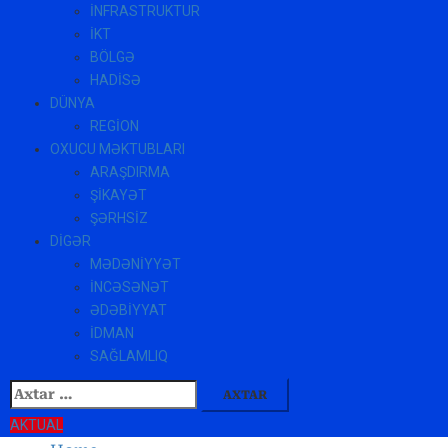
İNFRASTRUKTUR
İKT
BÖLGƏ
HADİSƏ
DÜNYA
REGİON
OXUCU MƏKTUBLARI
ARAŞDIRMA
ŞİKAYƏT
ŞƏRHSİZ
DİGƏR
MƏDƏNİYYƏT
İNCƏSƏNƏT
ƏDƏBİYYAT
İDMAN
SAĞLAMLIQ
Axtarış:
AKTUAL