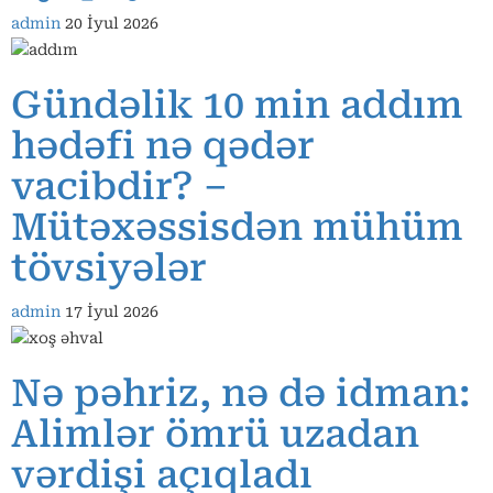
admin
20 İyul 2026
Gündəlik 10 min addım
hədəfi nə qədər
vacibdir? –
Mütəxəssisdən mühüm
tövsiyələr
admin
17 İyul 2026
Nə pəhriz, nə də idman:
Alimlər ömrü uzadan
vərdişi açıqladı