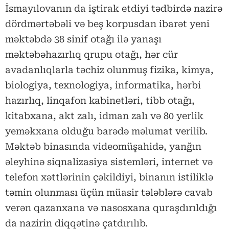
İsmayılovanın da iştirak etdiyi tədbirdə nazirə
dördmərtəbəli və beş korpusdan ibarət yeni
məktəbdə 38 sinif otağı ilə yanaşı
məktəbəhazırlıq qrupu otağı, hər cür
avadanlıqlarla təchiz olunmuş fizika, kimya,
biologiya, texnologiya, informatika, hərbi
hazırlıq, linqafon kabinetləri, tibb otağı,
kitabxana, akt zalı, idman zalı və 80 yerlik
yeməkxana olduğu barədə məlumat verilib.
Məktəb binasında videomüşahidə, yanğın
əleyhinə siqnalizasiya sistemləri, internet və
telefon xəttlərinin çəkildiyi, binanın istiliklə
təmin olunması üçün müasir tələblərə cavab
verən qazanxana və nasosxana quraşdırıldığı
da nazirin diqqətinə çatdırılıb.