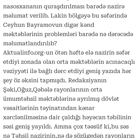
nasosxananın quraşdırılması barədə nazirə
məlumat verilib. Lakin bölgəyə bu səfərində
Ceyhun Bayramovun digər kənd
məktəblərinin problemləri barədə nə dərəcədə
məlumatlandırılıb?
Aktualinfo.org-un ötən həftə elə nazirin səfər
etdiyi zonada olan orta məktəblərin acınacaqlı
vəziyyəti ilə bağlı dərc etdiyi geniş yazıda hər
şey öz əksini tapmışdı. Redaksiyanın
Şəki,Oğuz,Qəbələ rayonlarının orta
ümumtəhsil məktəblərinə ayrılmış dövlət
vəsaitlərinin təyinatından kənar
xərclənilməsinə dair çaldığı həyəcan təbilinin
səsi geniş yayıldı. Amma çox təəsüf ki,bu səs
nə Təhsil nazirinin,nə də sözügedən rayonların