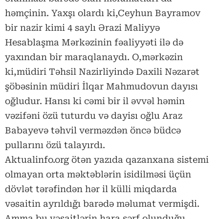
həmçinin. Yaxşı olardı ki,Ceyhun Bayramov
bir nazir kimi 4 saylı Ərazi Maliyyə
Hesablaşma Mərkəzinin fəaliyyəti ilə də
yaxından bir maraqlanaydı. O,mərkəzin
ki,müdiri Təhsil Nazirliyində Daxili Nəzarət
şöbəsinin müdiri İlqar Mahmudovun dayısı
oğludur. Hansı ki cəmi bir il əvvəl həmin
vəzifəni özü tuturdu və dayisı oğlu Araz
Babayevə təhvil verməzdən öncə büdcə
pullarını özü talayırdı.
Aktualinfo.org ötən yazıda qazanxana sistemi
olmayan orta məktəblərin isidilməsi üçün
dövlət tərəfindən hər il külli miqdarda
vəsaitin ayrıldığı barədə məlumat vermişdi.
Amma bu vəsaitlərin hara sərf olunduğu