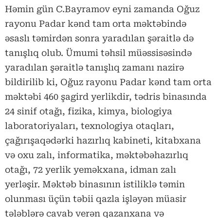
Həmin gün C.Bayramov eyni zamanda Oğuz
rayonu Padar kənd tam orta məktəbində
əsaslı təmirdən sonra yaradılan şəraitlə də
tanışlıq olub. Ümumi təhsil müəssisəsində
yaradılan şəraitlə tanışlıq zamanı nazirə
bildirilib ki, Oğuz rayonu Padar kənd tam orta
məktəbi 460 şagird yerlikdir, tədris binasında
24 sinif otağı, fizika, kimya, biologiya
laboratoriyaları, texnologiya otaqları,
çağırışaqədərki hazırlıq kabineti, kitabxana
və oxu zalı, informatika, məktəbəhazırlıq
otağı, 72 yerlik yeməkxana, idman zalı
yerləşir. Məktəb binasının istiliklə təmin
olunması üçün təbii qazla işləyən müasir
tələblərə cavab verən qazanxana və