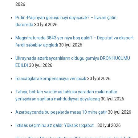
2026
Putin-Paşinyan görüşü nəyi dəyişəcək? – İrəvan çətin
durumda
30 İyul 2026
Magistraturada 3843 yer niyə boş qaldı? – Deputat və ekspert
fərqli səbəblər açıqladı
30 İyul 2026
Ukraynada azərbaycanlıların olduğu gəmiyə DRON HÜCUMU
EDİLDİ
30 İyul 2026
İxracatçılara kompensasiya veriləcək
30 İyul 2026
Təhqir, böhtan və ictimai təhlükə yaradan məlumatlar
yerləşdirən saytlara məhdudiyyət qoyulacaq
30 İyul 2026
Azərbaycanda bu peşələrdə maaş 10 minə çatır
30 İyul 2026
İxtisas seçiminə az qaldı: Yüksək rəqabət…
30 İyul 2026