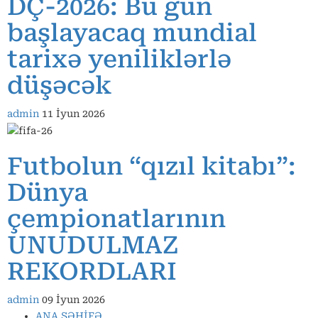
DÇ-2026: Bu gün
başlayacaq mundial
tarixə yeniliklərlə
düşəcək
admin
11 İyun 2026
Futbolun “qızıl kitabı”:
Dünya
çempionatlarının
UNUDULMAZ
REKORDLARI
admin
09 İyun 2026
ANA SƏHİFƏ