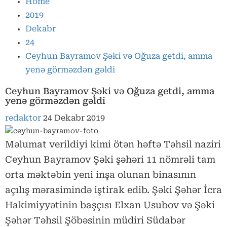
Home
2019
Dekabr
24
Ceyhun Bayramov Şəki və Oğuza getdi, amma
yenə görməzdən gəldi
Ceyhun Bayramov Şəki və Oğuza getdi, amma
yenə görməzdən gəldi
redaktor
24 Dekabr 2019
Məlumat verildiyi kimi ötən həftə Təhsil naziri
Ceyhun Bayramov Şəki şəhəri 11 nömrəli tam
orta məktəbin yeni inşa olunan binasının
açılış mərasimində iştirak edib. Şəki Şəhər İcra
Hakimiyyətinin başçısı Elxan Usubov və Şəki
Şəhər Təhsil Şöbəsinin müdiri Südabər