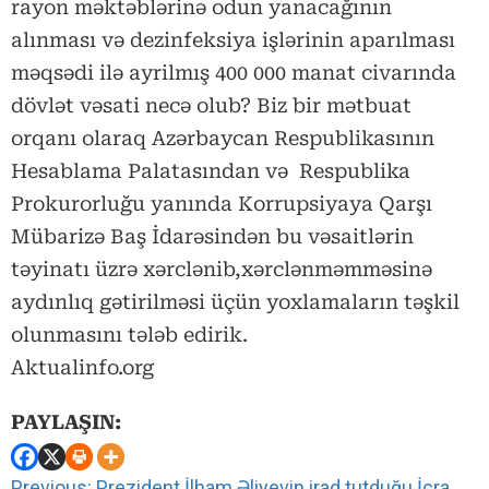
rayon məktəblərinə odun yanacağının
alınması və dezinfeksiya işlərinin aparılması
məqsədi ilə ayrilmış 400 000 manat civarında
dövlət vəsati necə olub? Biz bir mətbuat
orqanı olaraq Azərbaycan Respublikasının
Hesablama Palatasından və Respublika
Prokurorluğu yanında Korrupsiyaya Qarşı
Mübarizə Baş İdarəsindən bu vəsaitlərin
təyinatı üzrə xərclənib,xərclənməmməsinə
aydınlıq gətirilməsi üçün yoxlamaların təşkil
olunmasını tələb edirik.
Aktualinfo.org
PAYLAŞIN:
Continue
Previous:
Prezident İlham Əliyevin irad tutduğu İcra