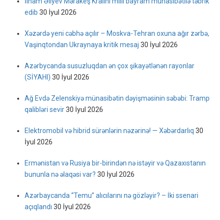
İlham Əliyev Mərakeş Kralını milli bayram münasibətilə təbrik
edib
30 İyul 2026
Xəzərdə yeni cəbhə açılır – Moskva-Tehran oxuna ağır zərbə,
Vaşinqtondan Ukraynaya kritik mesaj
30 İyul 2026
Azərbycanda susuzluqdan ən çox şikayətlənən rayonlar
(SİYAHI)
30 İyul 2026
Ağ Evdə Zelenskiyə münasibətin dəyişməsinin səbəbi: Tramp
qalibləri sevir
30 İyul 2026
Elektromobil və hibrid sürənlərin nəzərinə! — Xəbərdarlıq
30
İyul 2026
Ermənistan və Rusiya bir-birindən nə istəyir və Qazaxıstanın
bununla nə əlaqəsi var?
30 İyul 2026
Azərbaycanda “Temu” alıcılarını nə gözləyir? – İki ssenari
açıqlandı
30 İyul 2026