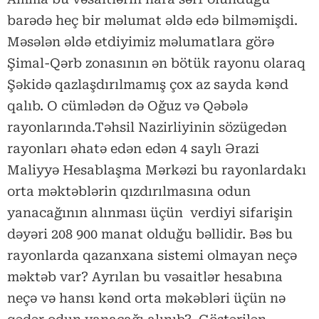
barədə heç bir məlumat əldə edə bilməmişdi.
Məsələn əldə etdiyimiz məlumatlara görə
Şimal-Qərb zonasının ən bötük rayonu olaraq
Şəkidə qazlaşdırılmamış çox az sayda kənd
qalıb. O cümlədən də Oğuz və Qəbələ
rayonlarında.Təhsil Nazirliyinin sözügedən
rayonları əhatə edən edən 4 saylı Ərazi
Maliyyə Hesablaşma Mərkəzi bu rayonlardakı
orta məktəblərin qızdırılmasına odun
yanacağının alınması üçün verdiyi sifarişin
dəyəri 208 900 manat olduğu bəllidir. Bəs bu
rayonlarda qazanxana sistemi olmayan neçə
məktəb var? Ayrılan bu vəsaitlər hesabına
neçə və hansı kənd orta məkəbləri üçün nə