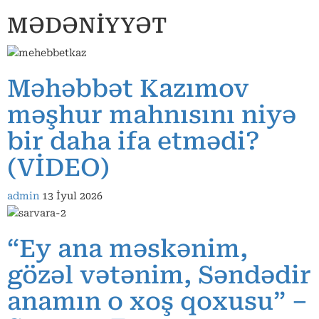
MƏDƏNİYYƏT
Məhəbbət Kazımov
məşhur mahnısını niyə
bir daha ifa etmədi?
(VİDEO)
admin
13 İyul 2026
“Ey ana məskənim,
gözəl vətənim, Səndədir
anamın o xoş qoxusu” –