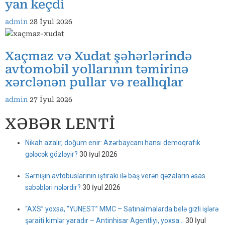
yan keçdi
admin
28 İyul 2026
Xaçmaz və Xudat şəhərlərində
avtomobil yollarının təmirinə
xərclənən pullar və reallıqlar
admin
27 İyul 2026
XƏBƏR LENTİ
Nikah azalır, doğum enir: Azərbaycanı hansı demoqrafik
gələcək gözləyir?
30 İyul 2026
Sərnişin avtobuslarının iştirakı ilə baş verən qəzaların əsas
səbəbləri nələrdir?
30 İyul 2026
“AXS” yoxsa, “YUNEST” MMC – Satınalmalarda belə gizli işlərə
şəraiti kimlər yaradır – Antinhisar Agentliyi, yoxsa…
30 İyul