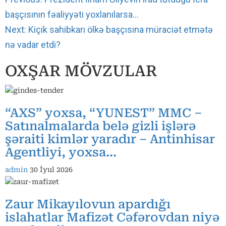
Reading
başçısının fəaliyyəti yoxlanılarsa…
Next:
Kiçik sahibkarı ölkə başçısına müraciət etmətə
nə vadar etdi?
OXŞAR MÖVZULAR
“AXS” yoxsa, “YUNEST” MMC –
Satınalmalarda belə gizli işlərə
şəraiti kimlər yaradır – Antinhisar
Agentliyi, yoxsa…
admin
30 İyul 2026
Zaur Mikayılovun apardığı
islahatlar Mafizət Cəfərovdan niyə