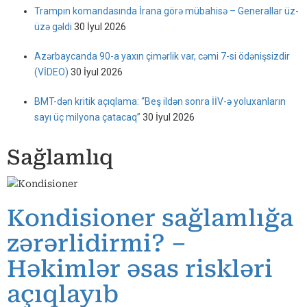
Trampın komandasında İrana görə mübahisə – Generallar üz-
üzə gəldi
30 İyul 2026
Azərbaycanda 90-a yaxın çimərlik var, cəmi 7-si ödənişsizdir
(VİDEO)
30 İyul 2026
BMT-dən kritik açıqlama: “Beş ildən sonra İİV-ə yoluxanların
sayı üç milyona çatacaq”
30 İyul 2026
Sağlamlıq
Kondisioner sağlamlığa
zərərlidirmi? –
Həkimlər əsas riskləri
açıqlayıb