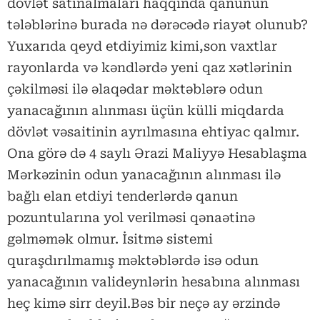
dövlət satınalmaları haqqında qanunun
tələblərinə burada nə dərəcədə riayət olunub?
Yuxarıda qeyd etdiyimiz kimi,son vaxtlar
rayonlarda və kəndlərdə yeni qaz xətlərinin
çəkilməsi ilə əlaqədar məktəblərə odun
yanacağının alınması üçün külli miqdarda
dövlət vəsaitinin ayrılmasına ehtiyac qalmır.
Ona görə də 4 saylı Ərazi Maliyyə Hesablaşma
Mərkəzinin odun yanacağının alınması ilə
bağlı elan etdiyi tenderlərdə qanun
pozuntularına yol verilməsi qənaətinə
gəlməmək olmur. İsitmə sistemi
quraşdırılmamış məktəblərdə isə odun
yanacağının valideynlərin hesabına alınması
heç kimə sirr deyil.Bəs bir neçə ay ərzində