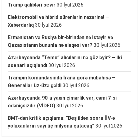
Tramp qalibləri sevir
30 İyul 2026
Elektromobil və hibrid sürənlərin nəzərinə! —
Xəbərdarlıq
30 İyul 2026
Ermənistan və Rusiya bir-birindən nə istəyir və
Qazaxıstanın bununla nə əlaqəsi var?
30 İyul 2026
Azərbaycanda “Temu” alıcılarını nə gözləyir? – İki
ssenari açıqlandı
30 İyul 2026
Trampın komandasında İrana görə mübahisə –
Generallar üz-üzə gəldi
30 İyul 2026
Azərbaycanda 90-a yaxın çimərlik var, cəmi 7-si
ödənişsizdir (VİDEO)
30 İyul 2026
BMT-dən kritik açıqlama: “Beş ildən sonra İİV-ə
yoluxanların sayı üç milyona çatacaq”
30 İyul 2026