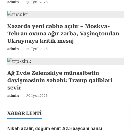
admin
30 İyul 2026
i
n
Xəzərdə yeni cəbhə açılır – Moskva-
g
Tehran oxuna ağır zərbə, Vaşinqtondan
Ukraynaya kritik mesaj
admin
30 İyul 2026
Ağ Evdə Zelenskiyə münasibətin
dəyişməsinin səbəbi: Tramp qalibləri
sevir
admin
30 İyul 2026
XƏBƏR LENTİ
Nikah azalır, doğum enir: Azərbaycanı hansı