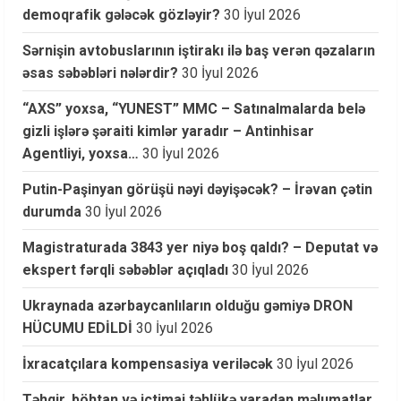
demoqrafik gələcək gözləyir?
30 İyul 2026
Sərnişin avtobuslarının iştirakı ilə baş verən qəzaların
əsas səbəbləri nələrdir?
30 İyul 2026
“AXS” yoxsa, “YUNEST” MMC – Satınalmalarda belə
gizli işlərə şəraiti kimlər yaradır – Antinhisar
Agentliyi, yoxsa…
30 İyul 2026
Putin-Paşinyan görüşü nəyi dəyişəcək? – İrəvan çətin
durumda
30 İyul 2026
Magistraturada 3843 yer niyə boş qaldı? – Deputat və
ekspert fərqli səbəblər açıqladı
30 İyul 2026
Ukraynada azərbaycanlıların olduğu gəmiyə DRON
HÜCUMU EDİLDİ
30 İyul 2026
İxracatçılara kompensasiya veriləcək
30 İyul 2026
Təhqir, böhtan və ictimai təhlükə yaradan məlumatlar