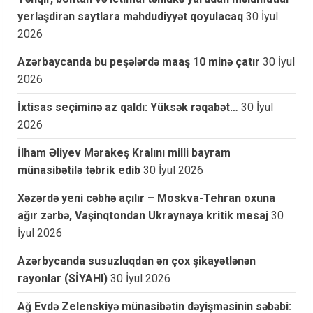
yerləşdirən saytlara məhdudiyyət qoyulacaq
30 İyul
2026
Azərbaycanda bu peşələrdə maaş 10 minə çatır
30 İyul
2026
İxtisas seçiminə az qaldı: Yüksək rəqabət…
30 İyul
2026
İlham Əliyev Mərakeş Kralını milli bayram
münasibətilə təbrik edib
30 İyul 2026
Xəzərdə yeni cəbhə açılır – Moskva-Tehran oxuna
ağır zərbə, Vaşinqtondan Ukraynaya kritik mesaj
30
İyul 2026
Azərbycanda susuzluqdan ən çox şikayətlənən
rayonlar (SİYAHI)
30 İyul 2026
Ağ Evdə Zelenskiyə münasibətin dəyişməsinin səbəbi: