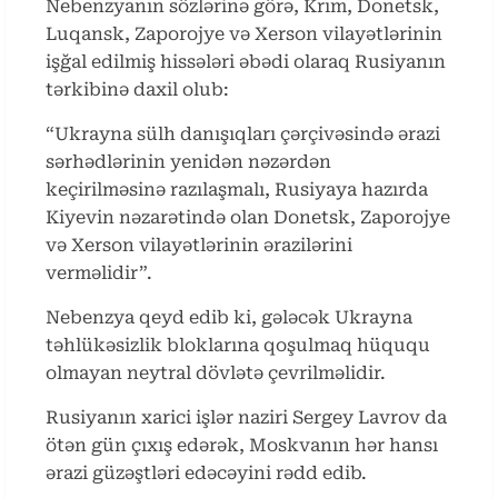
Nebenzyanın sözlərinə görə, Krım, Donetsk,
Luqansk, Zaporojye və Xerson vilayətlərinin
işğal edilmiş hissələri əbədi olaraq Rusiyanın
tərkibinə daxil olub:
“Ukrayna sülh danışıqları çərçivəsində ərazi
sərhədlərinin yenidən nəzərdən
keçirilməsinə razılaşmalı, Rusiyaya hazırda
Kiyevin nəzarətində olan Donetsk, Zaporojye
və Xerson vilayətlərinin ərazilərini
verməlidir”.
Nebenzya qeyd edib ki, gələcək Ukrayna
təhlükəsizlik bloklarına qoşulmaq hüququ
olmayan neytral dövlətə çevrilməlidir.
Rusiyanın xarici işlər naziri Sergey Lavrov da
ötən gün çıxış edərək, Moskvanın hər hansı
ərazi güzəştləri edəcəyini rədd edib.