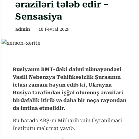
əraziləri tələb edir –
Sensasiya
admin
18 Fevral 2025
Rusiyanın BMT-dəki daimi nümayəndəsi
Vasili Nebenzya Təhlükəsizlik Şurasının
iclası zamanı bəyan edib ki, Ukrayna
Rusiya tərəfindən işğal olunmuş əraziləri
birdəfəlik itirib və daha bir neçə rayondan
da imtina etməlidir.
Bu barədə ABŞ-ın Müharibənin Öyrənilməsi
İnstitutu məlumat yayıb.