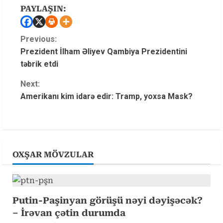
PAYLAŞIN:
C
Previous:
Prezident İlham Əliyev Qambiya Prezidentini
o
təbrik etdi
n
Next:
t
Amerikanı kim idarə edir: Tramp, yoxsa Mask?
i
n
u
e
OXŞAR MÖVZULAR
R
e
Putin-Paşinyan görüşü nəyi dəyişəcək?
a
– İrəvan çətin durumda
d