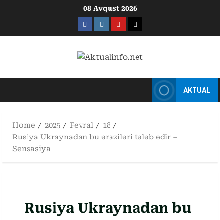
Skip
08 Avqust 2026
to
Facebook
Instagram
Youtube
X
content
AKTUAL
Home
2025
Fevral
18
Rusiya Ukraynadan bu əraziləri tələb edir –
Sensasiya
Rusiya Ukraynadan bu