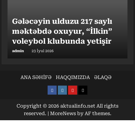
xoş qoxusu” – Sarvara
Eşanxonova
Gələcəyin ulduzu 217 saylı
admin
23 İyun 2026
məktəbdə oxuyur, “İlkin”
voleybol klubunda yetişir
Eşitmənin yaxşılaşması ilə
admin
23 İyul 2026
bağlı ABŞ-li həkimdən vacib
məsləhət – (Video)
“Odun qorunduğu yer”,
ANA SƏHİFƏ
HAQQIMIZDA
ƏLAQƏ
admin
09 İyul 2026
maqlar yurdu… – İngilis
Facebook
Instagram
Youtube
X
tarixçi
admin
Copyright © 2026 aktualinfo.net All rights
12 May 2026
“Bavariya” Harri Keynlə
reserved.
|
MoreNews
by AF themes.
bağlı qərar verdi
admin
13 İyul 2026