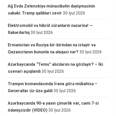
Ağ Evdə Zelenskiyə münasibətin dəyişməsinin
səbəbi: Tramp qalibləri sevir
30 İyul 2026
Elektromobil və hibrid sürənlərin nəzərinə! —
Xəbərdarlıq
30 İyul 2026
Ermənistan və Rusiya bir-birindən nə istəyir və
Qazaxıstanın bununla nə əlaqəsi var?
30 İyul 2026
Azərbaycanda “Temu” alıcılarını nə gözləyir? – İki
ssenari açıqlandı
30 İyul 2026
Trampın komandasında İrana görə mübahisə –
Generallar üz-üzə gəldi
30 İyul 2026
Azərbaycanda 90-a yaxın çimərlik var, cəmi 7-si
ödənişsizdir (VİDEO)
30 İyul 2026