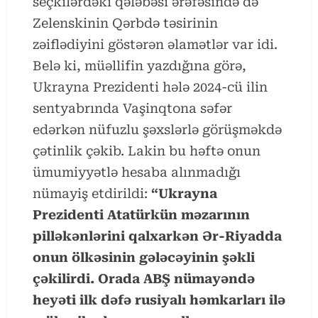
seçkilərdəki qələbəsi ərəfəsində də
Zelenskinin Qərbdə təsirinin
zəiflədiyini göstərən əlamətlər var idi.
Belə ki, müəllifin yazdığına görə,
Ukrayna Prezidenti hələ 2024-cü ilin
sentyabrında Vaşinqtona səfər
edərkən nüfuzlu şəxslərlə görüşməkdə
çətinlik çəkib. Lakin bu həftə onun
ümumiyyətlə hesaba alınmadığı
nümayiş etdirildi:
“Ukrayna
Prezidenti Atatürkün məzarının
pilləkənlərini qalxarkən Ər-Riyadda
onun ölkəsinin gələcəyinin şəkli
çəkilirdi. Orada ABŞ nümayəndə
heyəti ilk dəfə rusiyalı həmkarları ilə