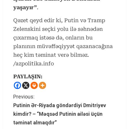
yaşayır”
.
Qəzet qeyd edir ki, Putin və Tramp
Zelenskini seçki yolu ilə səhnədən
çıxarmaq istəsə də, onların bu
planının müvəffəqiyyət qazanacağına
heç kim təminat verə bilməz.
/azpolitika.info
PAYLAŞIN:
C
Previous:
Putinin Ər-Riyada göndərdiyi Dmitriyev
o
kimdir? – “Məqsəd Putinin ailəsi üçün
n
təminat almaqdır”