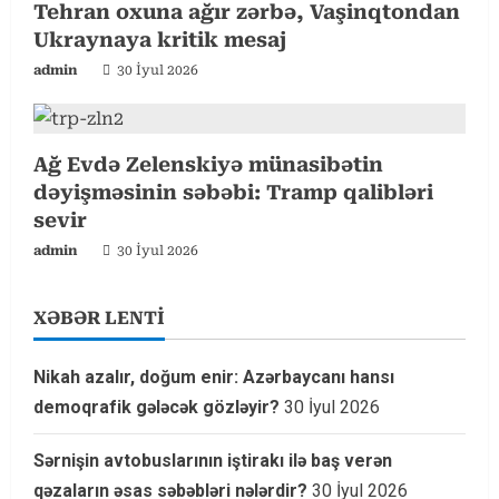
Tehran oxuna ağır zərbə, Vaşinqtondan
g
Ukraynaya kritik mesaj
admin
30 İyul 2026
Ağ Evdə Zelenskiyə münasibətin
dəyişməsinin səbəbi: Tramp qalibləri
sevir
admin
30 İyul 2026
XƏBƏR LENTİ
Nikah azalır, doğum enir: Azərbaycanı hansı
demoqrafik gələcək gözləyir?
30 İyul 2026
Sərnişin avtobuslarının iştirakı ilə baş verən
qəzaların əsas səbəbləri nələrdir?
30 İyul 2026