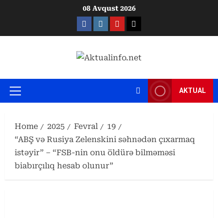
Skip
08 Avqust 2026
to
Facebook
Instagram
Youtube
X
content
AKTUAL
Primary
Menu
Home
2025
Fevral
19
“ABŞ və Rusiya Zelenskini səhnədən çıxarmaq
istəyir” – “FSB-nin onu öldürə bilməməsi
biabırçılıq hesab olunur”