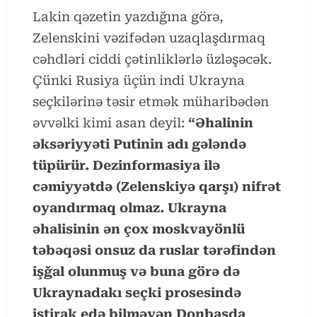
Lakin qəzetin yazdığına görə,
Zelenskini vəzifədən uzaqlaşdırmaq
cəhdləri ciddi çətinliklərlə üzləşəcək.
Çünki Rusiya üçün indi Ukrayna
seçkilərinə təsir etmək müharibədən
əvvəlki kimi asan deyil:
“Əhalinin
əksəriyyəti Putinin adı gələndə
tüpürür. Dezinformasiya ilə
cəmiyyətdə (Zelenskiyə qarşı) nifrət
oyandırmaq olmaz. Ukrayna
əhalisinin ən çox moskvayönlü
təbəqəsi onsuz da ruslar tərəfindən
işğal olunmuş və buna görə də
Ukraynadakı seçki prosesində
iştirak edə bilməyən Donbasda