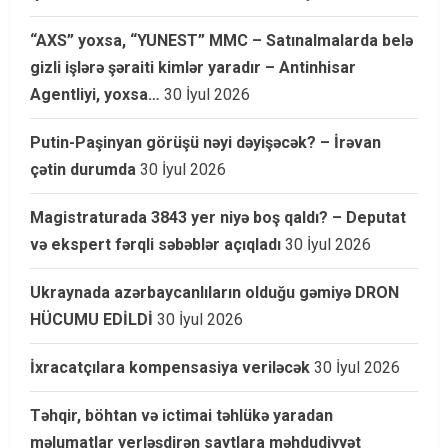
“AXS” yoxsa, “YUNEST” MMC – Satınalmalarda belə
gizli işlərə şəraiti kimlər yaradır – Antinhisar
Agentliyi, yoxsa…
30 İyul 2026
Putin-Paşinyan görüşü nəyi dəyişəcək? – İrəvan
çətin durumda
30 İyul 2026
Magistraturada 3843 yer niyə boş qaldı? – Deputat
və ekspert fərqli səbəblər açıqladı
30 İyul 2026
Ukraynada azərbaycanlıların olduğu gəmiyə DRON
HÜCUMU EDİLDİ
30 İyul 2026
İxracatçılara kompensasiya veriləcək
30 İyul 2026
Təhqir, böhtan və ictimai təhlükə yaradan
məlumatlar yerləşdirən saytlara məhdudiyyət