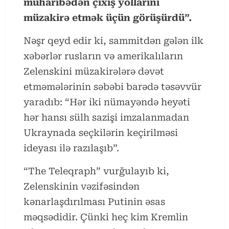
müharibədən çıxış yollarını
müzakirə etmək üçün görüşürdü”.
Nəşr qeyd edir ki, sammitdən gələn ilk
xəbərlər rusların və amerikalıların
Zelenskini müzakirələrə dəvət
etməmələrinin səbəbi barədə təsəvvür
yaradıb: “Hər iki nümayəndə heyəti
hər hansı sülh sazişi imzalanmadan
Ukraynada seçkilərin keçirilməsi
ideyası ilə razılaşıb”.
“The Teleqraph” vurğulayıb ki,
Zelenskinin vəzifəsindən
kənarlaşdırılması Putinin əsas
məqsədidir. Çünki heç kim Kremlin