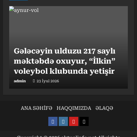
Gələcəyin ulduzu 217 saylı
məktəbdə oxuyur, “İlkin”
“
I
voleybol klubunda yetişir
b
admin
23 İyul 2026
a
ANA SƏHİFƏ
HAQQIMIZDA
ƏLAQƏ
Facebook
Instagram
Youtube
X