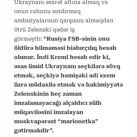
Ukraynanı əsarət altına almaq və
onun ruhunu sındırmaq
ambisiyalarının qarşısını almaqdan
ötrü Zelenski qədər iş
görməyib:
“Rusiya FSB-sinin onu
öldürə bilməməsi biabırçılıq hesab
olunur. İndi Kreml hesab edir ki,
əsas ümid Ukraynanı seçkilərə sövq
etmək, seçkiyə həmişəki adi sxem
üzrə müdaxilə etmək və hakimiyyətə
Zelenskinin heç zaman
imzalamayacağı alçaldıcı sülh
müqaviləsini imzalayan
moskvapərəst “marionetka”
gətirməkdir”.