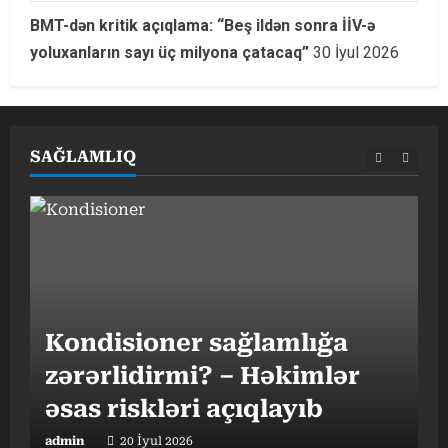
BMT-dən kritik açıqlama: “Beş ildən sonra İİV-ə
yoluxanların sayı üç milyona çatacaq”
30 İyul 2026
SAĞLAMLIQ
G
Kondisioner sağlamlığa
h
zərərlidirmi? – Həkimlər
əsas riskləri açıqlayıb
t
admin
20 İyul 2026
a