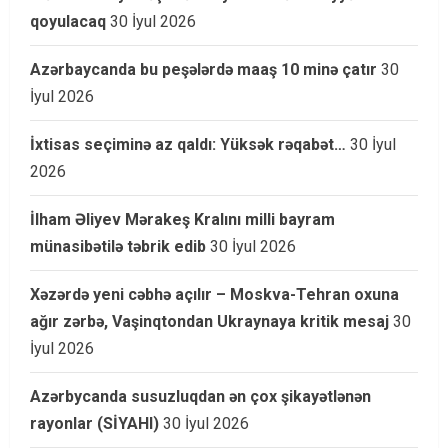
qoyulacaq
30 İyul 2026
Azərbaycanda bu peşələrdə maaş 10 minə çatır
30
İyul 2026
İxtisas seçiminə az qaldı: Yüksək rəqabət…
30 İyul
2026
İlham Əliyev Mərakeş Kralını milli bayram
münasibətilə təbrik edib
30 İyul 2026
Xəzərdə yeni cəbhə açılır – Moskva-Tehran oxuna
ağır zərbə, Vaşinqtondan Ukraynaya kritik mesaj
30
İyul 2026
Azərbycanda susuzluqdan ən çox şikayətlənən
rayonlar (SİYAHI)
30 İyul 2026