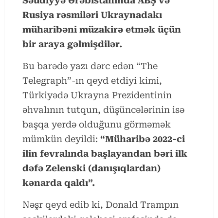
Səudiyyə Ərəbistanında ABŞ və
Rusiya rəsmiləri Ukraynadakı
müharibəni müzakirə etmək üçün
bir araya gəlmişdilər.
Bu barədə yazı dərc edən “The
Telegraph”-ın qeyd etdiyi kimi,
Türkiyədə Ukrayna Prezidentinin
əhvalının tutqun, düşüncələrinin isə
başqa yerdə olduğunu görməmək
mümkün deyildi:
“Müharibə 2022-ci
ilin fevralında başlayandan bəri ilk
dəfə Zelenski (danışıqlardan)
kənarda qaldı”.
Nəşr qeyd edib ki, Donald Trampın