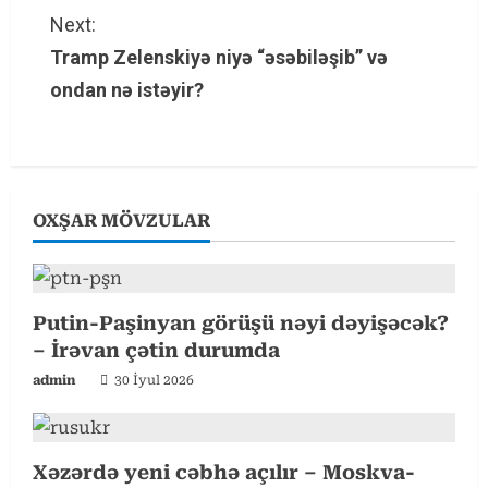
t
Next:
Tramp Zelenskiyə niyə “əsəbiləşib” və
i
ondan nə istəyir?
n
u
e
OXŞAR MÖVZULAR
R
e
Putin-Paşinyan görüşü nəyi dəyişəcək?
a
– İrəvan çətin durumda
d
admin
30 İyul 2026
i
n
Xəzərdə yeni cəbhə açılır – Moskva-