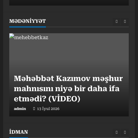
MƏDƏNİYYƏT
“
Məhəbbət Kazımov məşhur
v
mahnısını niyə bir daha ifa
o
etmədi? (VİDEO)
admin
13 İyul 2026
a
İDMAN