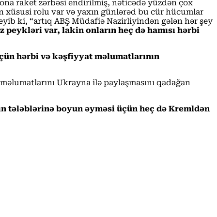
qona raket zərbəsi endirilmiş, nəticədə yüzdən çox
n xüsusi rolu var və yaxın günlərəd bu cür hücumlar
eyib ki, “artıq ABŞ Müdafiə Nazirliyindən gələn hər şey
z peykləri var, lakin onların heç də hamısı hərbi
üçün hərbi və kəşfiyyat məlumatlarının
 məlumatlarını Ukrayna ilə paylaşmasını qadağan
ın tələblərinə boyun əyməsi üçün heç də Kremldən