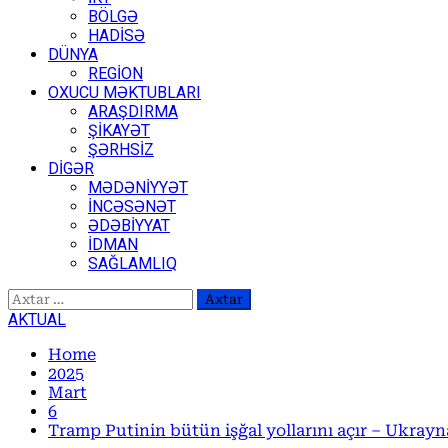
BÖLGƏ
HADİSƏ
DÜNYA
REGİON
OXUCU MƏKTUBLARI
ARAŞDIRMA
ŞİKAYƏT
ŞƏRHSİZ
DİGƏR
MƏDƏNİYYƏT
İNCƏSƏNƏT
ƏDƏBİYYAT
İDMAN
SAĞLAMLIQ
Axtarış:
AKTUAL
Home
2025
Mart
6
Tramp Putinin bütün işğal yollarını açır – Ukray