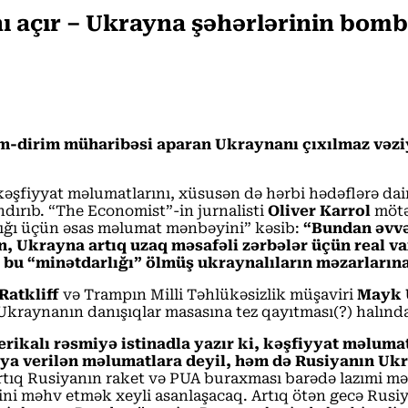
nı açır – Ukrayna şəhərlərinin bom
m-dirim müharibəsi aparan Ukraynanı çıxılmaz vəziy
lə kəşfiyyat məlumatlarını, xüsusən də hərbi hədəflərə d
ndırıb. “The Economist”-in jurnalisti
Oliver Karrol
mötə
lığı üçün əsas məlumat mənbəyini” kəsib:
“Bundan əvvə
, Ukrayna artıq uzaq məsafəli zərbələr üçün real v
 bu “minətdarlığı” ölmüş ukraynalıların məzarlarına
Ratkliff
və Trampın Milli Təhlükəsizlik müşaviri
Mayk 
i Ukraynanın danışıqlar masasına tez qayıtması(?) halında
rikalı rəsmiyə istinadla yazır ki, kəşfiyyat məlum
a verilən məlumatlara deyil, həm də Rusiyanın Uk
artıq Rusiyanın raket və PUA buraxması barədə lazımi mə
ərini məhv etmək xeyli asanlaşacaq. Artıq ötən gecə Ru