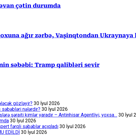
rəvan çətin durumda
 oxuna ağır zərbə, Vaşinqtondan Ukraynaya 
in səbəbi: Tramp qalibləri sevir
ələcək gözləyir?
30 İyul 2026
s səbəbləri nələrdir?
30 İyul 2026
rə şəraiti kimlər yaradır – Antinhisar Agentliyi, yoxsa…
30 İyul 
rumda
30 İyul 2026
ert fərqli səbəblər açıqladı
30 İyul 2026
MU EDİLDİ
30 İyul 2026