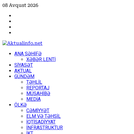
Skip
08 Avqust 2026
to
Facebook
content
Instagram
Youtube
X
Primary
ANA SƏHİFƏ
Menu
XƏBƏR LENTİ
SİYASƏT
AKTUAL
GÜNDƏM
TƏHLİL
REPORTAJ
MÜSAHİBƏ
MEDİA
ÖLKƏ
CƏMİYYƏT
ELM VƏ TƏHSİL
İQTİSADİYYAT
İNFRASTRUKTUR
İKT