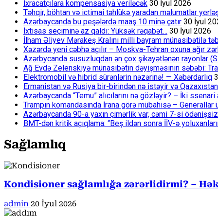
İxracatçılara kompensasiya veriləcək
30 İyul 2026
Təhqir, böhtan və ictimai təhlükə yaradan məlumatlar yerl
Azərbaycanda bu peşələrdə maaş 10 minə çatır
30 İyul 2
İxtisas seçiminə az qaldı: Yüksək rəqabət…
30 İyul 2026
İlham Əliyev Mərakeş Kralını milli bayram münasibətilə təb
Xəzərdə yeni cəbhə açılır – Moskva-Tehran oxuna ağır zər
Azərbycanda susuzluqdan ən çox şikayətlənən rayonlar (S
Ağ Evdə Zelenskiyə münasibətin dəyişməsinin səbəbi: Tram
Elektromobil və hibrid sürənlərin nəzərinə! — Xəbərdarlıq
3
Ermənistan və Rusiya bir-birindən nə istəyir və Qazaxıstan
Azərbaycanda “Temu” alıcılarını nə gözləyir? – İki ssenari 
Trampın komandasında İrana görə mübahisə – Generallar 
Azərbaycanda 90-a yaxın çimərlik var, cəmi 7-si ödənişsiz
BMT-dən kritik açıqlama: “Beş ildən sonra İİV-ə yoluxanlar
Sağlamlıq
Kondisioner sağlamlığa zərərlidirmi? – Həki
admin
20 İyul 2026