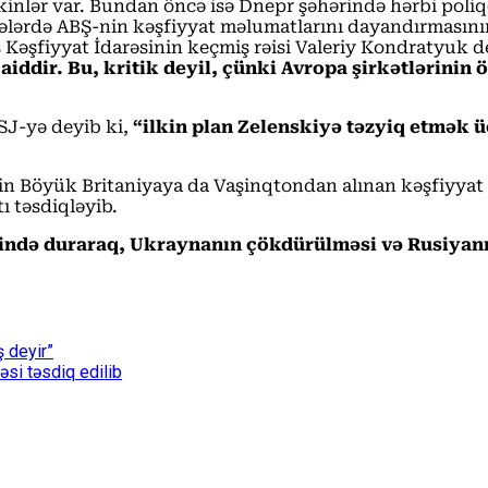
sakinlər var. Bundan öncə isə Dnepr şəhərində hərbi poli
sələrdə ABŞ-nin kəşfiyyat məlumatlarını dayandırmasını
 Kəşfiyyat İdarəsinin keçmiş rəisi Valeriy Kondratyuk d
iddir. Bu, kritik deyil, çünki Avropa şirkətlərinin ö
SJ-yə deyib ki,
“ilkin plan Zelenskiyə təzyiq etmək 
nin Böyük Britaniyaya da Vaşinqtondan alınan kəşfiyyat
ı təsdiqləyib.
fində duraraq, Ukraynanın çökdürülməsi və Rusiyan
ş deyir”
əsi təsdiq edilib