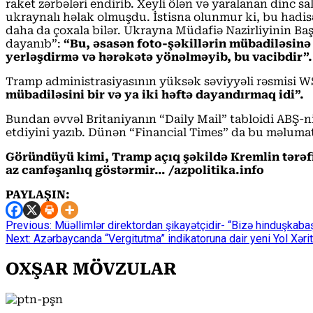
raket zərbələri endirib. Xeyli ölən və yaralanan dinc 
ukraynalı həlak olmuşdu. İstisna olunmur ki, bu hadi
daha da çoxala bilər. Ukrayna Müdafiə Nazirliyinin Baş
dayanıb”:
“Bu, əsasən foto-şəkillərin mübadiləsinə a
yerləşdirmə və hərəkətə yönəlməyib, bu vacibdir”.
Tramp administrasiyasının yüksək səviyyəli rəsmisi W
mübadiləsini bir və ya iki həftə dayandırmaq idi”.
Bundan əvvəl Britaniyanın “Daily Mail” tabloidi ABŞ-
etdiyini yazıb. Dünən “Financial Times” da bu məlumat
Göründüyü kimi, Tramp açıq şəkildə Kremlin tərə
az canfəşanlıq göstərmir… /azp
olitika.info
PAYLAŞIN:
Continue
Previous:
Müəllimlər direktordan şikayətçidir- “Bizə hinduşkaba
Next:
Azərbaycanda “Vergitutma” indikatoruna dair yeni Yol Xərit
Reading
OXŞAR MÖVZULAR