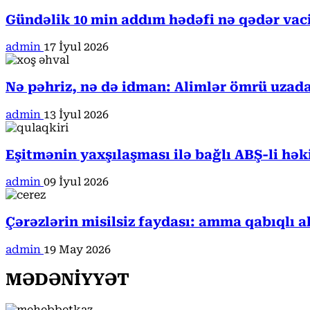
Gündəlik 10 min addım hədəfi nə qədər va
admin
17 İyul 2026
Nə pəhriz, nə də idman: Alimlər ömrü uzada
admin
13 İyul 2026
Eşitmənin yaxşılaşması ilə bağlı ABŞ-li hə
admin
09 İyul 2026
Çərəzlərin misilsiz faydası: amma qabıqlı a
admin
19 May 2026
MƏDƏNİYYƏT