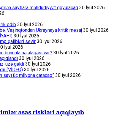
əşdirən saytlara məhdudiyyət qoyulacaq
30 İyul 2026
026
rik edib
30 İyul 2026
bə, Vaşinqtondan Ukraynaya kritik mesaj
30 İyul 2026
İYAHI)
30 İyul 2026
p qalibləri sevir
30 İyul 2026
0 İyul 2026
ın bununla nə əlaqəsi var?
30 İyul 2026
açıqlandı
30 İyul 2026
üz-üzə gəldi
30 İyul 2026
dir (VİDEO)
30 İyul 2026
ın sayı üç milyona çatacaq”
30 İyul 2026
mlər əsas riskləri açıqlayıb