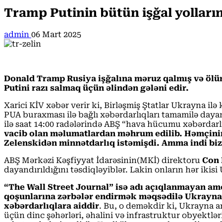
Tramp Putinin bütün işğal yolları
admin
06 Mart 2025
Donald Tramp Rusiya işğalına məruz qalmış və ölü
Putini razı salmaq üçün əlindən gələni edir.
Xarici KİV xəbər verir ki, Birləşmiş Ştatlar Ukrayna i
PUA buraxması ilə bağlı xəbərdarlıqları tamamilə daya
ilə saat 14:00 radələrində ABŞ “hava hücumu xəbərdar
vacib olan məlumatlardan məhrum edilib. Həmçinin
Zelenskidən minnətdarlıq istəmişdi. Amma indi biz
ABŞ Mərkəzi Kəşfiyyat İdarəsinin(MKİ) direktoru
Con 
dayandırıldığını təsdiqləyiblər. Lakin onların hər ikis
“The Wall Street Journal” isə adı açıqlanmayan ame
qoşunlarına zərbələr endirmək məqsədilə Ukraynay
xəbərdarlıqlara aiddir
. Bu, o deməkdir ki, Ukrayna 
üçün dinc şəhərləri, əhalini və infrastruktur obyektl