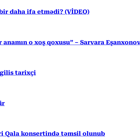
ir daha ifa etmədi? (VİDEO)
r anamın o xoş qoxusu” – Sarvara Eşanxono
lis tarixçi
ür
 Qala konsertində təmsil olunub