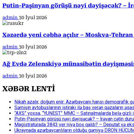
Putin-Paşinyan görüşü nəyi dəyişəcək? – İ
admin
30 İyul 2026
Xəzərdə yeni cəbhə açılır – Moskva-Tehran
admin
30 İyul 2026
Ağ Evdə Zelenskiyə münasibətin dəyişməsin
admin
30 İyul 2026
XƏBƏR LENTİ
Nikah azalır, doğum enir: Azərbaycanı hansı demoqrafik g
Sərnişin avtobuslarının iştirakı ilə baş verən qəzaların əsa
“AXS” yoxsa, “YUNEST” MMC – Satınalmalarda belə gizli işlə
Putin-Paşinyan görüşü nəyi dəyişəcək? – İrəvan çətin du
Magistraturada 3843 yer niyə boş qaldı? – Deputat və eksp
Ukraynada azərbaycanlıların olduğu gəmiyə DRON HÜCU