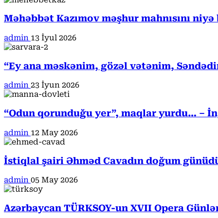
Məhəbbət Kazımov məşhur mahnısını niyə b
admin
13 İyul 2026
“Ey ana məskənim, gözəl vətənim, Səndədi
admin
23 İyun 2026
“Odun qorunduğu yer”, maqlar yurdu… – İngi
admin
12 May 2026
İstiqlal şairi Əhməd Cavadın doğum günüd
admin
05 May 2026
Azərbaycan TÜRKSOY-un XVII Opera Günləri