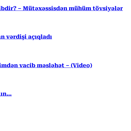
cibdir? – Mütəxəssisdən mühüm tövsiyələr
n vərdişi açıqladı
kimdən vacib məsləhət – (Video)
lın…