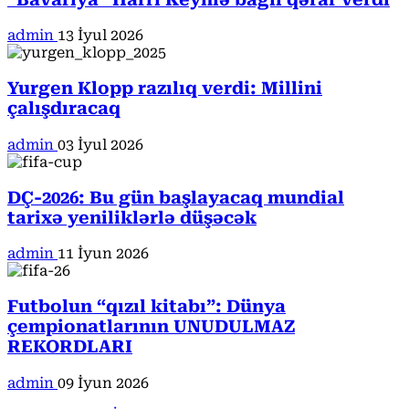
admin
13 İyul 2026
Yurgen Klopp razılıq verdi: Millini
çalışdıracaq
admin
03 İyul 2026
DÇ-2026: Bu gün başlayacaq mundial
tarixə yeniliklərlə düşəcək
admin
11 İyun 2026
Futbolun “qızıl kitabı”: Dünya
çempionatlarının UNUDULMAZ
REKORDLARI
admin
09 İyun 2026