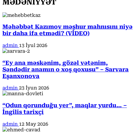
MƏDƏNİYYƏT
Məhəbbət Kazımov məşhur mahnısını niyə
bir daha ifa etmədi? (VİDEO)
admin
13 İyul 2026
“Ey ana məskənim, gözəl vətənim,
Səndədir anamın o xoş qoxusu” – Sarvara
Eşanxonova
admin
23 İyun 2026
“Odun qorunduğu yer”, maqlar yurdu… –
İngilis tarixçi
admin
12 May 2026