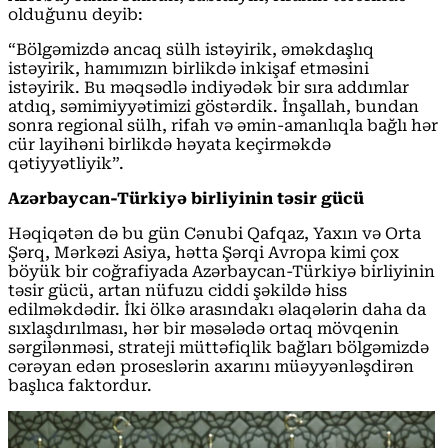
olduğunu deyib:
“Bölgəmizdə ancaq sülh istəyirik, əməkdaşlıq
istəyirik, hamımızın birlikdə inkişaf etməsini
istəyirik. Bu məqsədlə indiyədək bir sıra addımlar
atdıq, səmimiyyətimizi göstərdik. İnşallah, bundan
sonra regional sülh, rifah və əmin-amanlıqla bağlı hər
cür layihəni birlikdə həyata keçirməkdə
qətiyyətliyik”.
Azərbaycan-Türkiyə birliyinin təsir gücü
Həqiqətən də bu gün Cənubi Qafqaz, Yaxın və Orta
Şərq, Mərkəzi Asiya, hətta Şərqi Avropa kimi çox
böyük bir coğrafiyada Azərbaycan-Türkiyə birliyinin
təsir gücü, artan nüfuzu ciddi şəkildə hiss
edilməkdədir. İki ölkə arasındakı əlaqələrin daha da
sıxlaşdırılması, hər bir məsələdə ortaq mövqenin
sərgilənməsi, strateji müttəfiqlik bağları bölgəmizdə
cərəyan edən proseslərin axarını müəyyənləşdirən
başlıca faktordur.