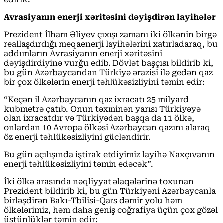
Avrasiyanın enerji xəritəsini dəyişdirən layihələr
Prezident İlham Əliyev çıxışı zamanı iki ölkənin birgə
reallaşdırdığı meqaenerji layihələrini xatırladaraq, bu
addımların Avrasiyanın enerji xəritəsini
dəyişdirdiyinə vurğu edib. Dövlət başçısı bildirib ki,
bu gün Azərbaycandan Türkiyə ərazisi ilə gedən qaz
bir çox ölkələrin enerji təhlükəsizliyini təmin edir:
“Keçən il Azərbaycanın qaz ixracatı 25 milyard
kubmetrə çatıb. Onun təxminən yarısı Türkiyəyə
olan ixracatdır və Türkiyədən başqa da 11 ölkə,
onlardan 10 Avropa ölkəsi Azərbaycan qazını alaraq
öz enerji təhlükəsizliyini gücləndirir.
Bu gün açılışında iştirak etdiyimiz layihə Naxçıvanın
enerji təhlükəsizliyini təmin edəcək”.
İki ölkə arasında nəqliyyat əlaqələrinə toxunan
Prezident bildirib ki, bu gün Türkiyəni Azərbaycanla
birləşdirən Bakı-Tbilisi-Qars dəmir yolu həm
ölkələrimiz, həm daha geniş coğrafiya üçün çox gözəl
üstünlüklər təmin edir: