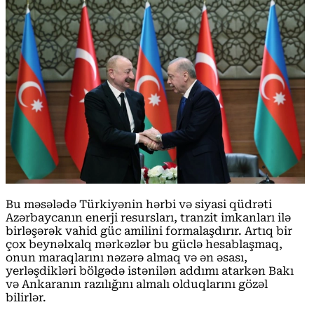
Bu məsələdə Türkiyənin hərbi və siyasi qüdrəti
Azərbaycanın enerji resursları, tranzit imkanları ilə
birləşərək vahid güc amilini formalaşdırır. Artıq bir
çox beynəlxalq mərkəzlər bu güclə hesablaşmaq,
onun maraqlarını nəzərə almaq və ən əsası,
yerləşdikləri bölgədə istənilən addımı atarkən Bakı
və Ankaranın razılığını almalı olduqlarını gözəl
bilirlər.