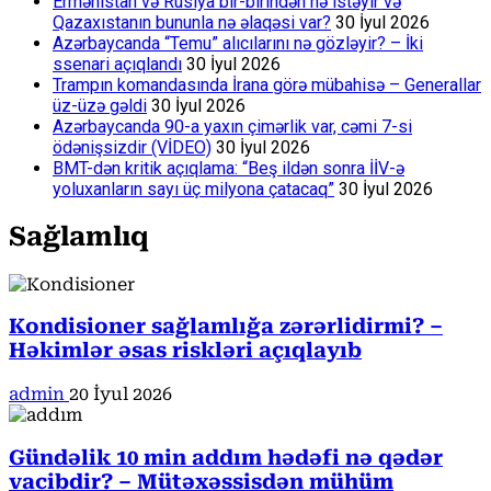
Ermənistan və Rusiya bir-birindən nə istəyir və
Qazaxıstanın bununla nə əlaqəsi var?
30 İyul 2026
Azərbaycanda “Temu” alıcılarını nə gözləyir? – İki
ssenari açıqlandı
30 İyul 2026
Trampın komandasında İrana görə mübahisə – Generallar
üz-üzə gəldi
30 İyul 2026
Azərbaycanda 90-a yaxın çimərlik var, cəmi 7-si
ödənişsizdir (VİDEO)
30 İyul 2026
BMT-dən kritik açıqlama: “Beş ildən sonra İİV-ə
yoluxanların sayı üç milyona çatacaq”
30 İyul 2026
Sağlamlıq
Kondisioner sağlamlığa zərərlidirmi? –
Həkimlər əsas riskləri açıqlayıb
admin
20 İyul 2026
Gündəlik 10 min addım hədəfi nə qədər
vacibdir? – Mütəxəssisdən mühüm