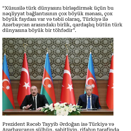
“Xüsusilə türk dünyasını birləşdirmək üçün bu
nəqliyyat bağlantısının çox böyük mənası, çox
böyük faydası var və təbii olaraq, Türkiyə ilə
Azərbaycan arasındakı birlik, qardaşlıq bütün türk
dünyasına böyük bir töhfədir”.
Prezident Rəcəb Tayyib Ərdoğan isə Türkiyə və
Azərbaycanın sülhün, sabitliyin, rifahın tərəfində