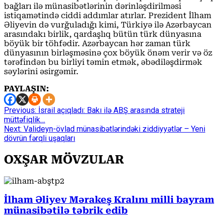
bağları ilə münasibətlərinin dərinləşdirilməsi
istiqamətində ciddi addımlar atırlar. Prezident İlham
Əliyevin də vurğuladığı kimi, Türkiyə ilə Azərbaycan
arasındakı birlik, qardaşlıq bütün türk dünyasına
böyük bir töhfədir. Azərbaycan hər zaman türk
dünyasının birləşməsinə çox böyük önəm verir və öz
tərəfindən bu birliyi təmin etmək, əbədiləşdirmək
səylərini əsirgəmir.
PAYLAŞIN:
Continue
Previous:
İsrail açıqladı: Bakı ilə ABŞ arasında strateji
müttəfiqlik…
Reading
Next:
Valideyn-övlad münasibətlərindəki ziddiyyətlər – Yeni
dövrün fərqli uşaqları
OXŞAR MÖVZULAR
İlham Əliyev Mərakeş Kralını milli bayram
münasibətilə təbrik edib