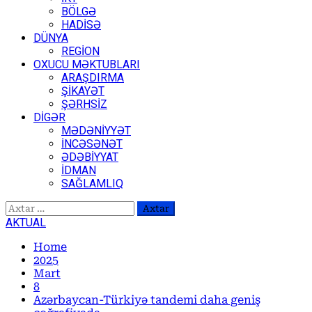
BÖLGƏ
HADİSƏ
DÜNYA
REGİON
OXUCU MƏKTUBLARI
ARAŞDIRMA
ŞİKAYƏT
ŞƏRHSİZ
DİGƏR
MƏDƏNİYYƏT
İNCƏSƏNƏT
ƏDƏBİYYAT
İDMAN
SAĞLAMLIQ
Axtarış:
AKTUAL
Home
2025
Mart
8
Azərbaycan-Türkiyə tandemi daha geniş