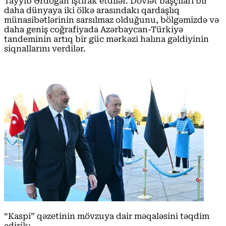
Tayyib Ərdoğan iştirak etdilər. Dövlət başçıları bir
daha dünyaya iki ölkə arasındakı qardaşlıq
münasibətlərinin sarsılmaz olduğunu, bölgəmizdə və
daha geniş coğrafiyada Azərbaycan-Türkiyə
tandeminin artıq bir güc mərkəzi halına gəldiyinin
siqnallarını verdilər.
“Kaspi” qəzetinin mövzuya dair məqaləsini təqdim
edirik: