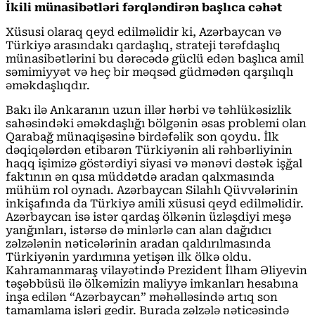
İkili münasibətləri fərqləndirən başlıca cəhət
Xüsusi olaraq qeyd edilməlidir ki, Azərbaycan və
Türkiyə arasındakı qardaşlıq, strateji tərəfdaşlıq
münasibətlərini bu dərəcədə güclü edən başlıca amil
səmimiyyət və heç bir məqsəd güdmədən qarşılıqlı
əməkdaşlıqdır.
Bakı ilə Ankaranın uzun illər hərbi və təhlükəsizlik
sahəsindəki əməkdaşlığı bölgənin əsas problemi olan
Qarabağ münaqişəsinə birdəfəlik son qoydu. İlk
dəqiqələrdən etibarən Türkiyənin ali rəhbərliyinin
haqq işimizə göstərdiyi siyasi və mənəvi dəstək işğal
faktının ən qısa müddətdə aradan qalxmasında
mühüm rol oynadı. Azərbaycan Silahlı Qüvvələrinin
inkişafında da Türkiyə amili xüsusi qeyd edilməlidir.
Azərbaycan isə istər qardaş ölkənin üzləşdiyi meşə
yanğınları, istərsə də minlərlə can alan dağıdıcı
zəlzələnin nəticələrinin aradan qaldırılmasında
Türkiyənin yardımına yetişən ilk ölkə oldu.
Kahramanmaraş vilayətində Prezident İlham Əliyevin
təşəbbüsü ilə ölkəmizin maliyyə imkanları hesabına
inşa edilən “Azərbaycan” məhəlləsində artıq son
tamamlama işləri gedir. Burada zəlzələ nəticəsində