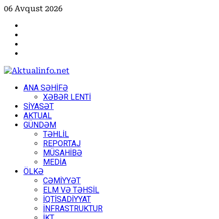
Skip
06 Avqust 2026
to
Facebook
content
Instagram
Youtube
X
Primary
ANA SƏHİFƏ
Menu
XƏBƏR LENTİ
SİYASƏT
AKTUAL
GÜNDƏM
TƏHLİL
REPORTAJ
MÜSAHİBƏ
MEDİA
ÖLKƏ
CƏMİYYƏT
ELM VƏ TƏHSİL
İQTİSADİYYAT
İNFRASTRUKTUR
İKT