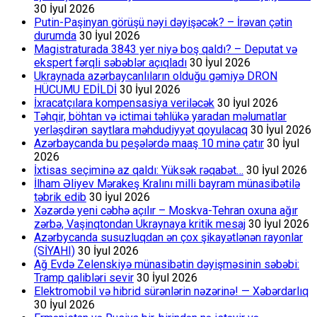
30 İyul 2026
Putin-Paşinyan görüşü nəyi dəyişəcək? – İrəvan çətin
durumda
30 İyul 2026
Magistraturada 3843 yer niyə boş qaldı? – Deputat və
ekspert fərqli səbəblər açıqladı
30 İyul 2026
Ukraynada azərbaycanlıların olduğu gəmiyə DRON
HÜCUMU EDİLDİ
30 İyul 2026
İxracatçılara kompensasiya veriləcək
30 İyul 2026
Təhqir, böhtan və ictimai təhlükə yaradan məlumatlar
yerləşdirən saytlara məhdudiyyət qoyulacaq
30 İyul 2026
Azərbaycanda bu peşələrdə maaş 10 minə çatır
30 İyul
2026
İxtisas seçiminə az qaldı: Yüksək rəqabət…
30 İyul 2026
İlham Əliyev Mərakeş Kralını milli bayram münasibətilə
təbrik edib
30 İyul 2026
Xəzərdə yeni cəbhə açılır – Moskva-Tehran oxuna ağır
zərbə, Vaşinqtondan Ukraynaya kritik mesaj
30 İyul 2026
Azərbycanda susuzluqdan ən çox şikayətlənən rayonlar
(SİYAHI)
30 İyul 2026
Ağ Evdə Zelenskiyə münasibətin dəyişməsinin səbəbi:
Tramp qalibləri sevir
30 İyul 2026
Elektromobil və hibrid sürənlərin nəzərinə! — Xəbərdarlıq
30 İyul 2026