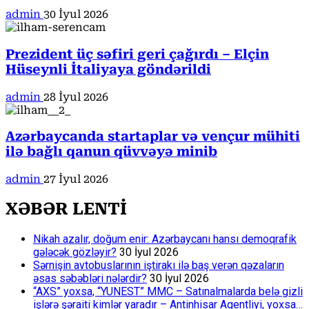
admin
30 İyul 2026
Prezident üç səfiri geri çağırdı – Elçin
Hüseynli İtaliyaya göndərildi
admin
28 İyul 2026
Azərbaycanda startaplar və vençur mühiti
ilə bağlı qanun qüvvəyə minib
admin
27 İyul 2026
XƏBƏR LENTİ
Nikah azalır, doğum enir: Azərbaycanı hansı demoqrafik
gələcək gözləyir?
30 İyul 2026
Sərnişin avtobuslarının iştirakı ilə baş verən qəzaların
əsas səbəbləri nələrdir?
30 İyul 2026
“AXS” yoxsa, “YUNEST” MMC – Satınalmalarda belə gizli
işlərə şəraiti kimlər yaradır – Antinhisar Agentliyi, yoxsa…