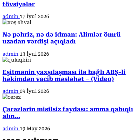
tövsiyələr
admin
17 İyul 2026
Nə pəhriz, nə də idman: Alimlər ömrü
uzadan vərdişi açıqladı
admin
13 İyul 2026
Eşitmənin yaxşılaşması ilə bağlı ABŞ-li
həkimdən vacib məsləhət – (Video)
admin
09 İyul 2026
Çərəzlərin misilsiz faydası: amma qabıqlı
alın…
admin
19 May 2026