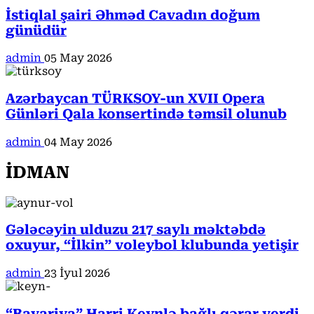
İstiqlal şairi Əhməd Cavadın doğum
günüdür
admin
05 May 2026
Azərbaycan TÜRKSOY-un XVII Opera
Günləri Qala konsertində təmsil olunub
admin
04 May 2026
İDMAN
Gələcəyin ulduzu 217 saylı məktəbdə
oxuyur, “İlkin” voleybol klubunda yetişir
admin
23 İyul 2026
“Bavariya” Harri Keynlə bağlı qərar verdi