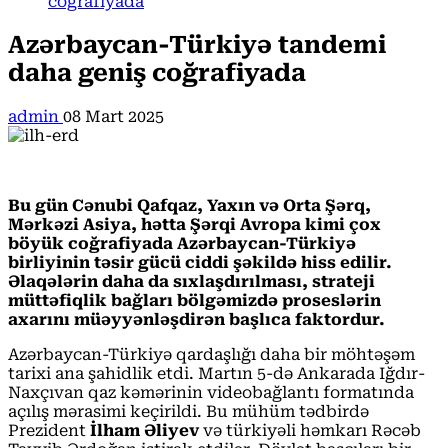
coğrafiyada
Azərbaycan-Türkiyə tandemi
daha geniş coğrafiyada
admin
08 Mart 2025
Bu gün Cənubi Qafqaz, Yaxın və Orta Şərq,
Mərkəzi Asiya, hətta Şərqi Avropa kimi çox
böyük coğrafiyada Azərbaycan-Türkiyə
birliyinin təsir gücü ciddi şəkildə hiss edilir.
Əlaqələrin daha da sıxlaşdırılması, strateji
müttəfiqlik bağları bölgəmizdə proseslərin
axarını müəyyənləşdirən başlıca faktordur.
Azərbaycan-Türkiyə qardaşlığı daha bir möhtəşəm
tarixi ana şahidlik etdi. Martın 5-də Ankarada Iğdır-
Naxçıvan qaz kəmərinin videobağlantı formatında
açılış mərasimi keçirildi. Bu mühüm tədbirdə
Prezident
İlham Əliyev
və türkiyəli həmkarı Rəcəb