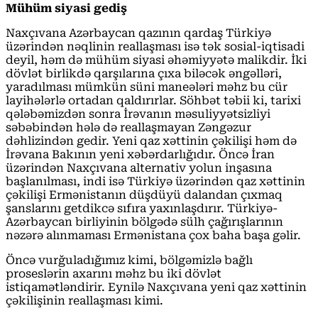
Mühüm siyasi gediş
Naxçıvana Azərbaycan qazının qardaş Türkiyə
üzərindən nəqlinin reallaşması isə tək sosial-iqtisadi
deyil, həm də mühüm siyasi əhəmiyyətə malikdir. İki
dövlət birlikdə qarşılarına çıxa biləcək əngəlləri,
yaradılması mümkün süni maneələri məhz bu cür
layihələrlə ortadan qaldırırlar. Söhbət təbii ki, tarixi
qələbəmizdən sonra İrəvanın məsuliyyətsizliyi
səbəbindən hələ də reallaşmayan Zəngəzur
dəhlizindən gedir. Yeni qaz xəttinin çəkilişi həm də
İrəvana Bakının yeni xəbərdarlığıdır. Öncə İran
üzərindən Naxçıvana alternativ yolun inşasına
başlanılması, indi isə Türkiyə üzərindən qaz xəttinin
çəkilişi Ermənistanın düşdüyü dalandan çıxmaq
şanslarını getdikcə sıfıra yaxınlaşdırır. Türkiyə-
Azərbaycan birliyinin bölgədə sülh çağırışlarının
nəzərə alınmaması Ermənistana çox baha başa gəlir.
Öncə vurğuladığımız kimi, bölgəmizlə bağlı
proseslərin axarını məhz bu iki dövlət
istiqamətləndirir. Eynilə Naxçıvana yeni qaz xəttinin
çəkilişinin reallaşması kimi.