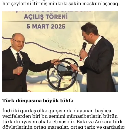
hər şeylərini itirmiş minlərlə sakin məskunlaşacaq.
Türk dünyasına böyük töhfə
İndi iki qardaş ölkə qarşısında dayanan başlıca
vəzifələrdən biri bu səmimi münasibətlərin bütün
türk dünyasını əhatə etməsidir. Bakı və Ankara türk
dövlətlərinin ortaq maraqlar, ortaq tarix və qardaşlıq