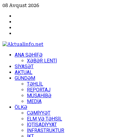
Skip
08 Avqust 2026
to
Facebook
content
Instagram
Youtube
X
Primary
ANA SƏHİFƏ
Menu
XƏBƏR LENTİ
SİYASƏT
AKTUAL
GÜNDƏM
TƏHLİL
REPORTAJ
MÜSAHİBƏ
MEDİA
ÖLKƏ
CƏMİYYƏT
ELM VƏ TƏHSİL
İQTİSADİYYAT
İNFRASTRUKTUR
İKT