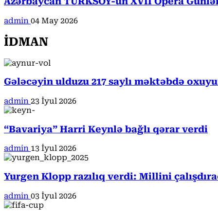
Azərbaycan TÜRKSOY-un XVII Opera Günləri
admin
04 May 2026
İDMAN
Gələcəyin ulduzu 217 saylı məktəbdə oxuyur
admin
23 İyul 2026
“Bavariya” Harri Keynlə bağlı qərar verdi
admin
13 İyul 2026
Yurgen Klopp razılıq verdi: Millini çalışdır
admin
03 İyul 2026