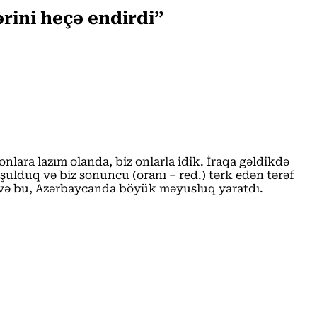
rini heçə endirdi”
 onlara lazım olanda, biz onlarla idik. İraqa gəldikdə
oşulduq və biz sonuncu (oranı – red.) tərk edən tərəf
ər və bu, Azərbaycanda böyük məyusluq yaratdı.