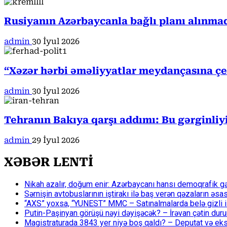
Rusiyanın Azərbaycanla bağlı planı alınmad
admin
30 İyul 2026
“Xəzər hərbi əməliyyatlar meydançasına çevr
admin
30 İyul 2026
Tehranın Bakıya qarşı addımı: Bu gərginliy
admin
29 İyul 2026
XƏBƏR LENTİ
Nikah azalır, doğum enir: Azərbaycanı hansı demoqrafik g
Sərnişin avtobuslarının iştirakı ilə baş verən qəzaların əsa
“AXS” yoxsa, “YUNEST” MMC – Satınalmalarda belə gizli işlə
Putin-Paşinyan görüşü nəyi dəyişəcək? – İrəvan çətin du
Magistraturada 3843 yer niyə boş qaldı? – Deputat və eksp