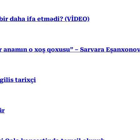
ir daha ifa etmədi? (VİDEO)
r anamın o xoş qoxusu” – Sarvara Eşanxono
lis tarixçi
ür