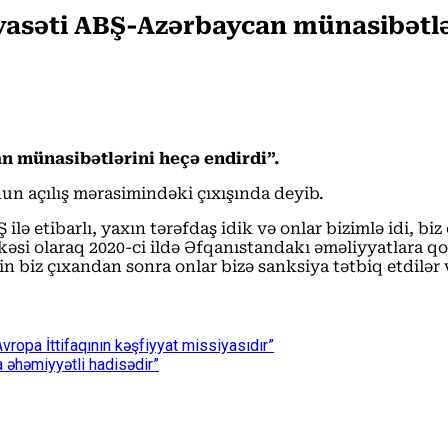
iyasəti ABŞ-Azərbaycan münasibətlə
n münasibətlərini heçə endirdi”.
n açılış mərasimindəki çıxışında deyib.
lə etibarlı, yaxın tərəfdaş idik və onlar bizimlə idi, biz
lkəsi olaraq 2020-ci ildə Əfqanıstandakı əməliyyatlara q
kin biz çıxandan sonra onlar bizə sanksiya tətbiq etdil
vropa İttifaqının kəşfiyyat missiyasıdır”
a əhəmiyyətli hadisədir”