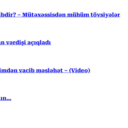
cibdir? – Mütəxəssisdən mühüm tövsiyələr
n vərdişi açıqladı
kimdən vacib məsləhət – (Video)
lın…