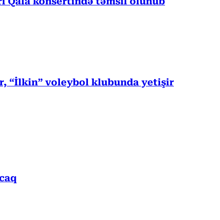
 Qala konsertində təmsil olunub
, “İlkin” voleybol klubunda yetişir
acaq