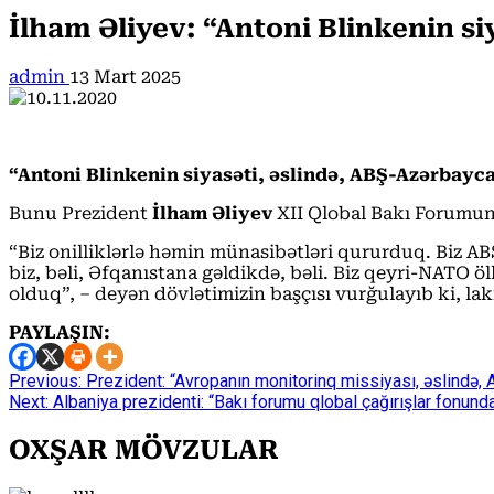
İlham Əliyev: “Antoni Blinkenin s
admin
13 Mart 2025
“Antoni Blinkenin siyasəti, əslində, ABŞ-Azərbayca
Bunu Prezident
İlham Əliyev
XII Qlobal Bakı Forumunu
“Biz onilliklərlə həmin münasibətləri qururduq. Biz ABŞ i
biz, bəli, Əfqanıstana gəldikdə, bəli. Biz qeyri-NATO ö
olduq”, – deyən dövlətimizin başçısı vurğulayıb ki, la
PAYLAŞIN:
Continue
Previous:
Prezident: “Avropanın monitorinq missiyası, əslində, A
Next:
Albaniya prezidenti: “Bakı forumu qlobal çağırışlar fonund
Reading
OXŞAR MÖVZULAR