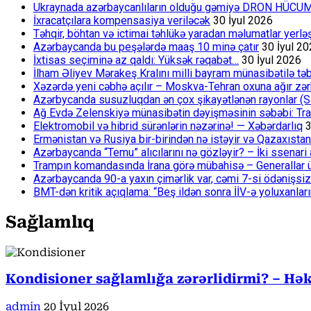
Ukraynada azərbaycanlıların olduğu gəmiyə DRON HÜCU
İxracatçılara kompensasiya veriləcək
30 İyul 2026
Təhqir, böhtan və ictimai təhlükə yaradan məlumatlar yerl
Azərbaycanda bu peşələrdə maaş 10 minə çatır
30 İyul 2
İxtisas seçiminə az qaldı: Yüksək rəqabət…
30 İyul 2026
İlham Əliyev Mərakeş Kralını milli bayram münasibətilə təb
Xəzərdə yeni cəbhə açılır – Moskva-Tehran oxuna ağır zər
Azərbycanda susuzluqdan ən çox şikayətlənən rayonlar (S
Ağ Evdə Zelenskiyə münasibətin dəyişməsinin səbəbi: Tram
Elektromobil və hibrid sürənlərin nəzərinə! — Xəbərdarlıq
3
Ermənistan və Rusiya bir-birindən nə istəyir və Qazaxıstan
Azərbaycanda “Temu” alıcılarını nə gözləyir? – İki ssenari 
Trampın komandasında İrana görə mübahisə – Generallar 
Azərbaycanda 90-a yaxın çimərlik var, cəmi 7-si ödənişsiz
BMT-dən kritik açıqlama: “Beş ildən sonra İİV-ə yoluxanlar
Sağlamlıq
Kondisioner sağlamlığa zərərlidirmi? – Həki
admin
20 İyul 2026