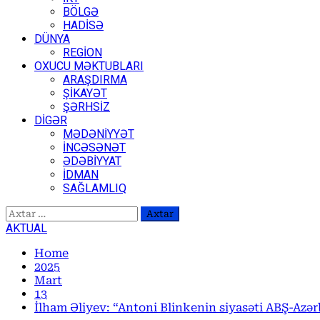
BÖLGƏ
HADİSƏ
DÜNYA
REGİON
OXUCU MƏKTUBLARI
ARAŞDIRMA
ŞİKAYƏT
ŞƏRHSİZ
DİGƏR
MƏDƏNİYYƏT
İNCƏSƏNƏT
ƏDƏBİYYAT
İDMAN
SAĞLAMLIQ
Axtarış:
AKTUAL
Home
2025
Mart
13
İlham Əliyev: “Antoni Blinkenin siyasəti ABŞ-Azə