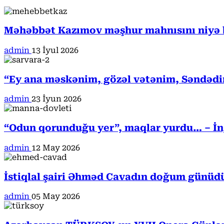
Məhəbbət Kazımov məşhur mahnısını niyə b
admin
13 İyul 2026
“Ey ana məskənim, gözəl vətənim, Səndədi
admin
23 İyun 2026
“Odun qorunduğu yer”, maqlar yurdu… – İngi
admin
12 May 2026
İstiqlal şairi Əhməd Cavadın doğum günüd
admin
05 May 2026