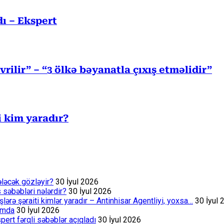
ı – Ekspert
ilir” – “3 ölkə bəyanatla çıxış etməlidir”
i kim yaradır?
ələcək gözləyir?
30 İyul 2026
s səbəbləri nələrdir?
30 İyul 2026
rə şəraiti kimlər yaradır – Antinhisar Agentliyi, yoxsa…
30 İyul 
rumda
30 İyul 2026
ert fərqli səbəblər açıqladı
30 İyul 2026