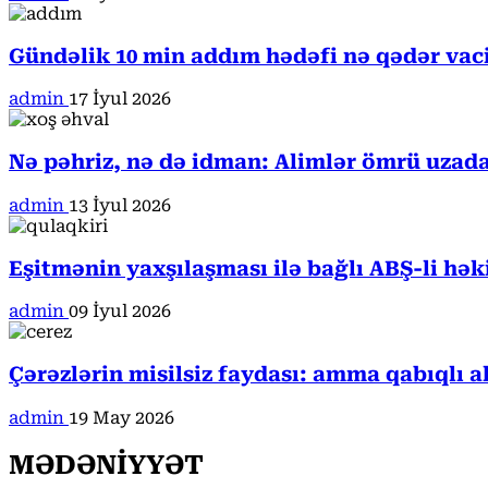
Gündəlik 10 min addım hədəfi nə qədər va
admin
17 İyul 2026
Nə pəhriz, nə də idman: Alimlər ömrü uzada
admin
13 İyul 2026
Eşitmənin yaxşılaşması ilə bağlı ABŞ-li hə
admin
09 İyul 2026
Çərəzlərin misilsiz faydası: amma qabıqlı a
admin
19 May 2026
MƏDƏNİYYƏT