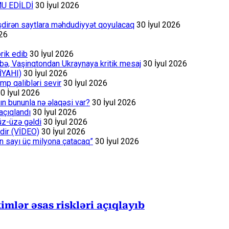
MU EDİLDİ
30 İyul 2026
əşdirən saytlara məhdudiyyət qoyulacaq
30 İyul 2026
026
rik edib
30 İyul 2026
bə, Vaşinqtondan Ukraynaya kritik mesaj
30 İyul 2026
İYAHI)
30 İyul 2026
p qalibləri sevir
30 İyul 2026
0 İyul 2026
ın bununla nə əlaqəsi var?
30 İyul 2026
açıqlandı
30 İyul 2026
üz-üzə gəldi
30 İyul 2026
dir (VİDEO)
30 İyul 2026
ın sayı üç milyona çatacaq”
30 İyul 2026
mlər əsas riskləri açıqlayıb