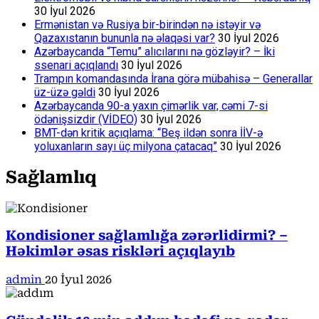
30 İyul 2026
Ermənistan və Rusiya bir-birindən nə istəyir və
Qazaxıstanın bununla nə əlaqəsi var?
30 İyul 2026
Azərbaycanda “Temu” alıcılarını nə gözləyir? – İki
ssenari açıqlandı
30 İyul 2026
Trampın komandasında İrana görə mübahisə – Generallar
üz-üzə gəldi
30 İyul 2026
Azərbaycanda 90-a yaxın çimərlik var, cəmi 7-si
ödənişsizdir (VİDEO)
30 İyul 2026
BMT-dən kritik açıqlama: “Beş ildən sonra İİV-ə
yoluxanların sayı üç milyona çatacaq”
30 İyul 2026
Sağlamlıq
Kondisioner sağlamlığa zərərlidirmi? –
Həkimlər əsas riskləri açıqlayıb
admin
20 İyul 2026