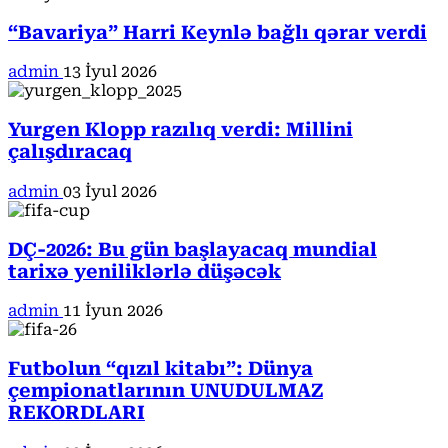
“Bavariya” Harri Keynlə bağlı qərar verdi
admin
13 İyul 2026
Yurgen Klopp razılıq verdi: Millini
çalışdıracaq
admin
03 İyul 2026
DÇ-2026: Bu gün başlayacaq mundial
tarixə yeniliklərlə düşəcək
admin
11 İyun 2026
Futbolun “qızıl kitabı”: Dünya
çempionatlarının UNUDULMAZ
REKORDLARI