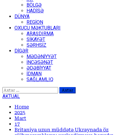
BÖLGƏ
HADİSƏ
DÜNYA
REGİON
OXUCU MƏKTUBLARI
ARAŞDIRMA
ŞİKAYƏT
ŞƏRHSİZ
DİGƏR
MƏDƏNİYYƏT
İNCƏSƏNƏT
ƏDƏBİYYAT
İDMAN
SAĞLAMLIQ
Axtarış:
AKTUAL
Home
2025
Mart
17
Britaniya uzun müddətə Ukraynada öz