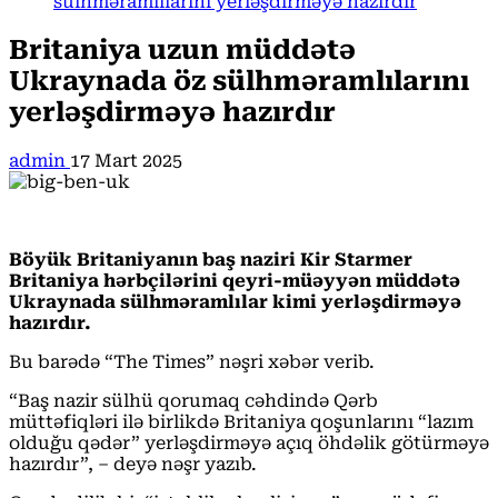
sülhməramlılarını yerləşdirməyə hazırdır
Britaniya uzun müddətə
Ukraynada öz sülhməramlılarını
yerləşdirməyə hazırdır
admin
17 Mart 2025
Böyük Britaniyanın baş naziri Kir Starmer
Britaniya hərbçilərini qeyri-müəyyən müddətə
Ukraynada sülhməramlılar kimi yerləşdirməyə
hazırdır.
Bu barədə “The Times” nəşri xəbər verib.
“Baş nazir sülhü qorumaq cəhdində Qərb
müttəfiqləri ilə birlikdə Britaniya qoşunlarını “lazım
olduğu qədər” yerləşdirməyə açıq öhdəlik götürməyə
hazırdır”, – deyə nəşr yazıb.