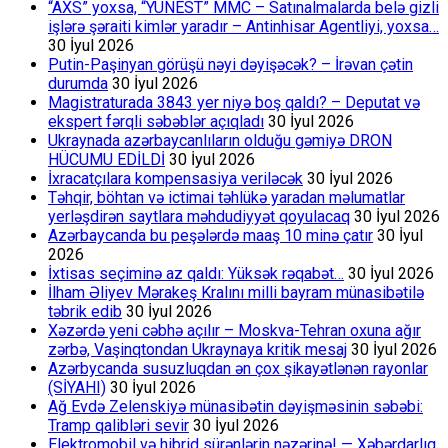
“AXS” yoxsa, “YUNEST” MMC – Satınalmalarda belə gizli
işlərə şəraiti kimlər yaradır – Antinhisar Agentliyi, yoxsa…
30 İyul 2026
Putin-Paşinyan görüşü nəyi dəyişəcək? – İrəvan çətin
durumda
30 İyul 2026
Magistraturada 3843 yer niyə boş qaldı? – Deputat və
ekspert fərqli səbəblər açıqladı
30 İyul 2026
Ukraynada azərbaycanlıların olduğu gəmiyə DRON
HÜCUMU EDİLDİ
30 İyul 2026
İxracatçılara kompensasiya veriləcək
30 İyul 2026
Təhqir, böhtan və ictimai təhlükə yaradan məlumatlar
yerləşdirən saytlara məhdudiyyət qoyulacaq
30 İyul 2026
Azərbaycanda bu peşələrdə maaş 10 minə çatır
30 İyul
2026
İxtisas seçiminə az qaldı: Yüksək rəqabət…
30 İyul 2026
İlham Əliyev Mərakeş Kralını milli bayram münasibətilə
təbrik edib
30 İyul 2026
Xəzərdə yeni cəbhə açılır – Moskva-Tehran oxuna ağır
zərbə, Vaşinqtondan Ukraynaya kritik mesaj
30 İyul 2026
Azərbycanda susuzluqdan ən çox şikayətlənən rayonlar
(SİYAHI)
30 İyul 2026
Ağ Evdə Zelenskiyə münasibətin dəyişməsinin səbəbi:
Tramp qalibləri sevir
30 İyul 2026
Elektromobil və hibrid sürənlərin nəzərinə! — Xəbərdarlıq