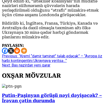
Qeyd edilib ki, “istəklilər koalisiyası”nın müdafiə
nazirləri sülhməramlı qüvvələrin harada
yerləşdirilməli olduğunu “ətraflı” müzakirə etmək
üçün cümə axşamı Londonda görüşəcəklər.
Bildirilib ki, İngiltərə, Fransa, Türkiyə, Kanada və
Avstraliya da daxil olmaqla təxminən altı ölkə
Ukraynaya 30 minə qədər hərbçi göndərmək
planlarını müzakirə edir.
PAYLAŞIN:
Continue
Previous:
“Kreml “dəmir təminat” tələb edəcək” – “Avropa öz
hərbi kontingentini Ukraynaya yeritsə…”
Reading
Next:
Baş nazirdən yeni qərar
OXŞAR MÖVZULAR
Putin-Paşinyan görüşü nəyi dəyişəcək? –
İrəvan çətin durumda