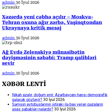
admin
30 İyul 2026
Xəzərdə yeni cəbhə açılır – Moskva-
Tehran oxuna ağır zərbə, Vaşinqtondan
Ukraynaya kritik mesaj
admin
30 İyul 2026
Ağ Evdə Zelenskiyə münasibətin
dəyişməsinin səbəbi: Tramp qalibləri
sevir
admin
30 İyul 2026
XƏBƏR LENTİ
Nikah azalır, doğum enir: Azərbaycanı hansı demoqrafik
gələcək gözləyir?
30 İyul 2026
Sərnişin avtobuslarının iştirakı ilə baş verən qəzaların
əsas səbəbləri nələrdir?
30 İyul 2026