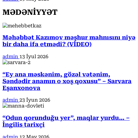
MƏDƏNİYYƏT
Məhəbbət Kazımov məşhur mahnısını niyə
bir daha ifa etmədi? (VİDEO)
admin
13 İyul 2026
“Ey ana məskənim, gözəl vətənim,
Səndədir anamın o xoş qoxusu” – Sarvara
Eşanxonova
admin
23 İyun 2026
“Odun qorunduğu yer”, maqlar yurdu… –
İngilis tarixçi
admin
12 May 2026