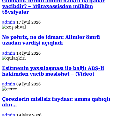
Gündəlik 10 min addım hədəfi nə qədər
vacibdir? – Mütəxəssisdən mühüm
tövsiyələr
admin
17 İyul 2026
Nə pəhriz, nə də idman: Alimlər ömrü
uzadan vərdişi açıqladı
admin
13 İyul 2026
Eşitmənin yaxşılaşması ilə bağlı ABŞ-li
həkimdən vacib məsləhət – (Video)
admin
09 İyul 2026
Çərəzlərin misilsiz faydası: amma qabıqlı
alın…
admin
19 May 2026