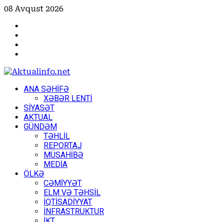
Skip
08 Avqust 2026
to
Facebook
content
Instagram
Youtube
X
Primary
ANA SƏHİFƏ
Menu
XƏBƏR LENTİ
SİYASƏT
AKTUAL
GÜNDƏM
TƏHLİL
REPORTAJ
MÜSAHİBƏ
MEDİA
ÖLKƏ
CƏMİYYƏT
ELM VƏ TƏHSİL
İQTİSADİYYAT
İNFRASTRUKTUR
İKT