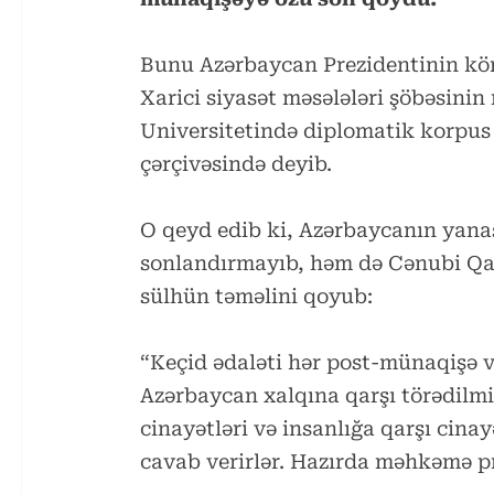
Bunu Azərbaycan Prezidentinin köm
Xarici siyasət məsələləri şöbəsin
Universitetində diplomatik korpus
çərçivəsində deyib.
O qeyd edib ki, Azərbaycanın yana
sonlandırmayıb, həm də Cənubi Qa
sülhün təməlini qoyub:
“Keçid ədaləti hər post-münaqişə v
Azərbaycan xalqına qarşı törədilm
cinayətləri və insanlığa qarşı cinay
cavab verirlər. Hazırda məhkəmə p