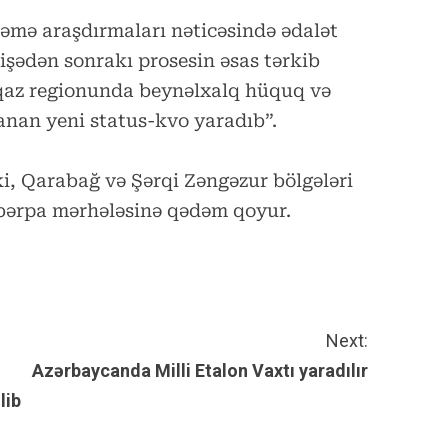
kəmə araşdırmaları nəticəsində ədalət
işədən sonrakı prosesin əsas tərkib
qaz regionunda beynəlxalq hüquq və
lanan yeni status-kvo yaradıb”.
i, Qarabağ və Şərqi Zəngəzur bölgələri
bərpa mərhələsinə qədəm qoyur.
Next:
Azərbaycanda Milli Etalon Vaxtı yaradılır
lib