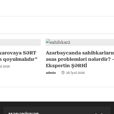
xarovaya SƏRT
Azərbaycanda sahibkarları
n qoyulmalıdır”
əsas problemləri nələrdir? 
Ekspertin ŞƏRHİ
ul 2026
admin
28 İyul 2026