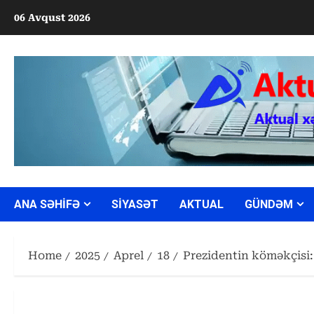
Skip
06 Avqust 2026
to
content
ANA SƏHİFƏ
SİYASƏT
AKTUAL
GÜNDƏM
Home
2025
Aprel
18
Prezidentin köməkçisi: 