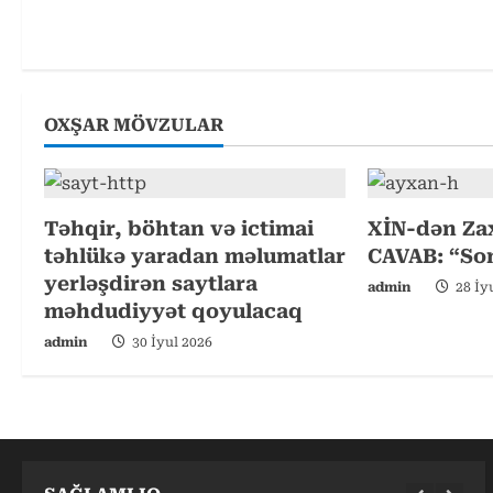
t
i
n
OXŞAR MÖVZULAR
u
e
Təhqir, böhtan və ictimai
XİN-dən Za
R
təhlükə yaradan məlumatlar
CAVAB: “So
yerləşdirən saytlara
admin
28 İy
e
məhdudiyyət qoyulacaq
a
admin
30 İyul 2026
d
i
n