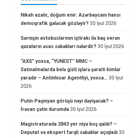
Nikah azalır, doğum enir: Azərbaycanı hansı
demoqrafik gələcək gözləyir?
30 İyul 2026
Sərnişin avtobuslarının iştirakı ilə baş verən
qəzaların əsas səbəbləri nələrdir?
30 İyul 2026
“AXS” yoxsa, “YUNEST” MMC –
Satınalmalarda belə gizli işlərə şəraiti kimlər
yaradır – Antinhisar Agentliyi, yoxsa…
30 İyul
2026
Putin-Paşinyan görüşü nəyi dəyişəcək? –
İrəvan çətin durumda
30 İyul 2026
Magistraturada 3843 yer niyə boş qaldı? –
Deputat və ekspert fərqli səbəblər açıqladı
30