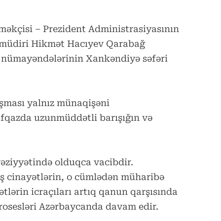
əkçisi – Prezident Administrasiyasının
in müdiri Hikmət Hacıyev Qarabağ
 nümayəndələrinin Xankəndiyə səfəri
şması yalnız münaqişəni
fqazda uzunmüddətli barışığın və
əziyyətində olduqca vacibdir.
iş cinayətlərin, o cümlədən müharibə
ətlərin icraçıları artıq qanun qarşısında
rosesləri Azərbaycanda davam edir.