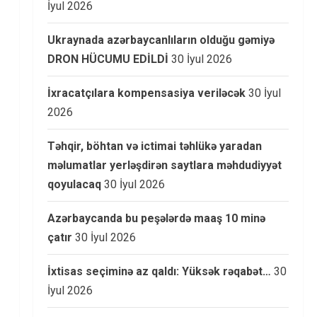
İyul 2026
Ukraynada azərbaycanlıların olduğu gəmiyə
DRON HÜCUMU EDİLDİ
30 İyul 2026
İxracatçılara kompensasiya veriləcək
30 İyul
2026
Təhqir, böhtan və ictimai təhlükə yaradan
məlumatlar yerləşdirən saytlara məhdudiyyət
qoyulacaq
30 İyul 2026
Azərbaycanda bu peşələrdə maaş 10 minə
çatır
30 İyul 2026
İxtisas seçiminə az qaldı: Yüksək rəqabət…
30
İyul 2026