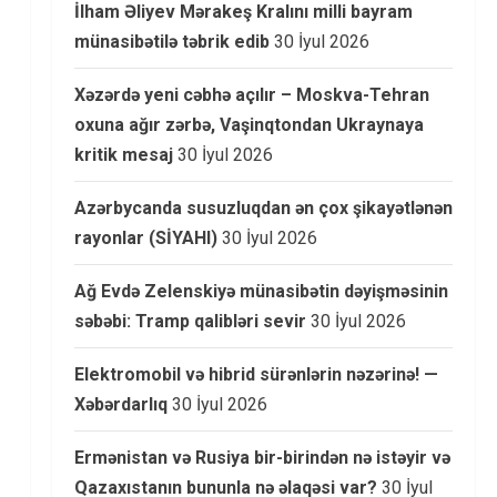
İlham Əliyev Mərakeş Kralını milli bayram
münasibətilə təbrik edib
30 İyul 2026
Xəzərdə yeni cəbhə açılır – Moskva-Tehran
oxuna ağır zərbə, Vaşinqtondan Ukraynaya
kritik mesaj
30 İyul 2026
Azərbycanda susuzluqdan ən çox şikayətlənən
rayonlar (SİYAHI)
30 İyul 2026
Ağ Evdə Zelenskiyə münasibətin dəyişməsinin
səbəbi: Tramp qalibləri sevir
30 İyul 2026
Elektromobil və hibrid sürənlərin nəzərinə! —
Xəbərdarlıq
30 İyul 2026
Ermənistan və Rusiya bir-birindən nə istəyir və
Qazaxıstanın bununla nə əlaqəsi var?
30 İyul