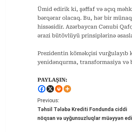
Ümid edirik ki, şəffaf və açıq məh
bərqərar olacaq. Bu, hər bir münaq
hissəsidir. Azərbaycan Cənubi Qaf
ərazi bütövlüyü prinsiplərinə əsas
Prezidentin köməkçisi vurğulayıb k
yenidənqurma, transformasiya və 
PAYLAŞIN:
C
Previous:
Təhsil Tələbə Krediti Fondunda ciddi
o
nöqsan və uyğunsuzluqlar müəyyən edi
n