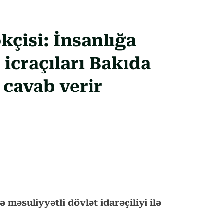
çisi: İnsanlığa
 icraçıları Bakıda
 cavab verir
məsuliyyətli dövlət idarəçiliyi ilə