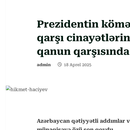
Prezidentin kömək
qarşı cinayətlərin
qanun qarşısında
admin
18 Aprel 2025
Azərbaycan qətiyyətli addımlar və 
münaqişəyə özü son qoydu.