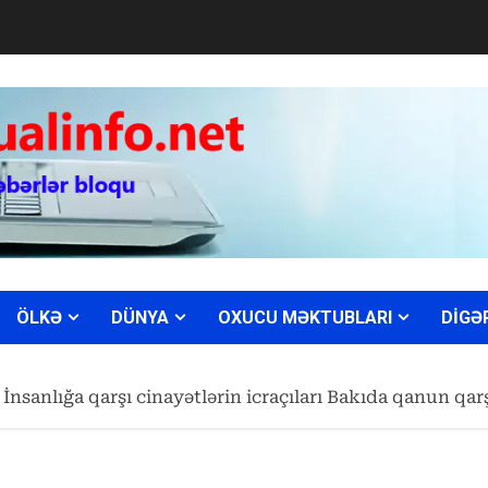
ÖLKƏ
DÜNYA
OXUCU MƏKTUBLARI
DİGƏ
İnsanlığa qarşı cinayətlərin icraçıları Bakıda qanun qar