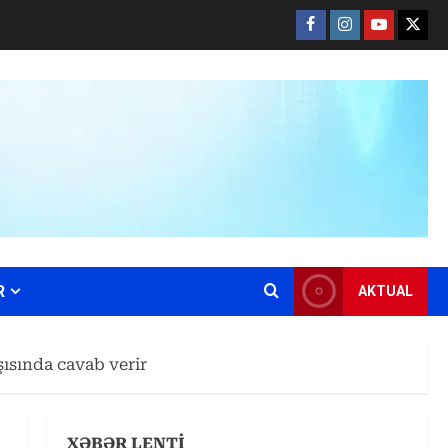
Facebook
Instagram
Youtube
X
R
AKTUAL
şısında cavab verir
XƏBƏR LENTİ