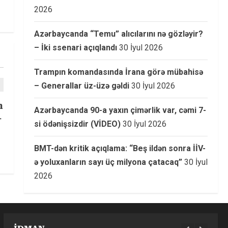
2026
Azərbaycanda “Temu” alıcılarını nə gözləyir?
– İki ssenari açıqlandı
30 İyul 2026
Trampın komandasında İrana görə mübahisə
– Generallar üz-üzə gəldi
30 İyul 2026
n
Azərbaycanda 90-a yaxın çimərlik var, cəmi 7-
–
si ödənişsizdir (VİDEO)
30 İyul 2026
BMT-dən kritik açıqlama: “Beş ildən sonra İİV-
ə yoluxanların sayı üç milyona çatacaq”
30 İyul
2026