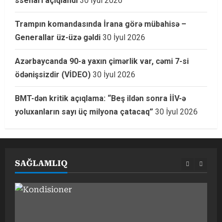
ssenari açıqlandı
30 İyul 2026
Trampın komandasında İrana görə mübahisə –
Generallar üz-üzə gəldi
30 İyul 2026
Azərbaycanda 90-a yaxın çimərlik var, cəmi 7-si
ödənişsizdir (VİDEO)
30 İyul 2026
BMT-dən kritik açıqlama: “Beş ildən sonra İİV-ə
yoluxanların sayı üç milyona çatacaq”
30 İyul 2026
SAĞLAMLIQ