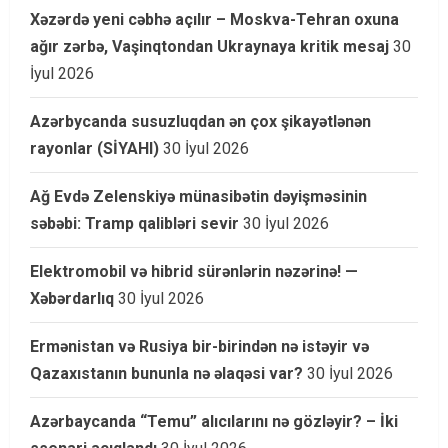
Xəzərdə yeni cəbhə açılır – Moskva-Tehran oxuna
ağır zərbə, Vaşinqtondan Ukraynaya kritik mesaj
30
İyul 2026
Azərbycanda susuzluqdan ən çox şikayətlənən
rayonlar (SİYAHI)
30 İyul 2026
Ağ Evdə Zelenskiyə münasibətin dəyişməsinin
səbəbi: Tramp qalibləri sevir
30 İyul 2026
Elektromobil və hibrid sürənlərin nəzərinə! —
Xəbərdarlıq
30 İyul 2026
Ermənistan və Rusiya bir-birindən nə istəyir və
Qazaxıstanın bununla nə əlaqəsi var?
30 İyul 2026
Azərbaycanda “Temu” alıcılarını nə gözləyir? – İki