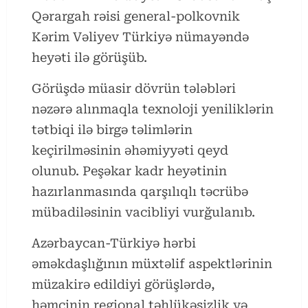
Qərargah rəisi general-polkovnik
Kərim Vəliyev Türkiyə nümayəndə
heyəti ilə görüşüb.
Görüşdə müasir dövrün tələbləri
nəzərə alınmaqla texnoloji yeniliklərin
tətbiqi ilə birgə təlimlərin
keçirilməsinin əhəmiyyəti qeyd
olunub. Peşəkar kadr heyətinin
hazırlanmasında qarşılıqlı təcrübə
mübadiləsinin vacibliyi vurğulanıb.
Azərbaycan-Türkiyə hərbi
əməkdaşlığının müxtəlif aspektlərinin
müzakirə edildiyi görüşlərdə,
həmçinin regional təhlükəsizlik və