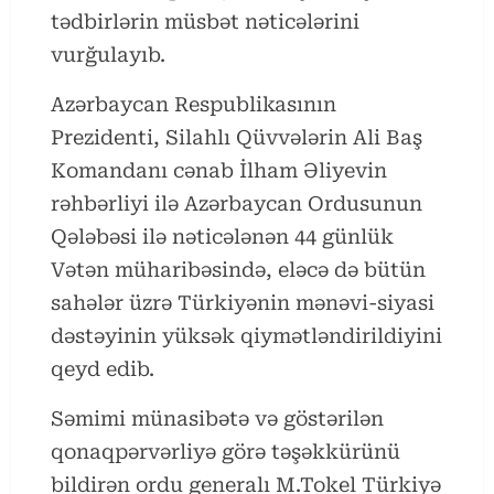
tədbirlərin müsbət nəticələrini
vurğulayıb.
Azərbaycan Respublikasının
Prezidenti, Silahlı Qüvvələrin Ali Baş
Komandanı cənab İlham Əliyevin
rəhbərliyi ilə Azərbaycan Ordusunun
Qələbəsi ilə nəticələnən 44 günlük
Vətən müharibəsində, eləcə də bütün
sahələr üzrə Türkiyənin mənəvi-siyasi
dəstəyinin yüksək qiymətləndirildiyini
qeyd edib.
Səmimi münasibətə və göstərilən
qonaqpərvərliyə görə təşəkkürünü
bildirən ordu generalı M.Tokel Türkiyə