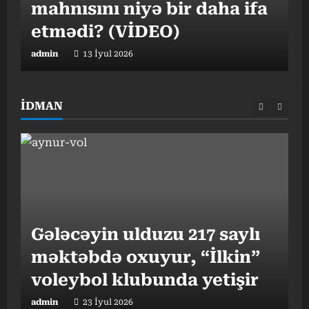
mahnısını niyə bir daha ifa
o
etmədi? (VİDEO)
admin
13 İyul 2026
a
İDMAN
Gələcəyin ulduzu 217 saylı
məktəbdə oxuyur, “İlkin”
“
I
voleybol klubunda yetişir
b
admin
23 İyul 2026
a