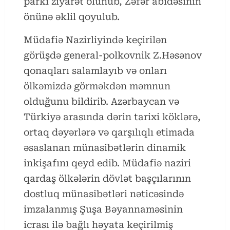
parkı ziyarət olunub, Zəfər abidəsinin
önünə əklil qoyulub.
Müdafiə Nazirliyində keçirilən
görüşdə general-polkovnik Z.Həsənov
qonaqları salamlayıb və onları
ölkəmizdə görməkdən məmnun
olduğunu bildirib. Azərbaycan və
Türkiyə arasında dərin tarixi köklərə,
ortaq dəyərlərə və qarşılıqlı etimada
əsaslanan münasibətlərin dinamik
inkişafını qeyd edib. Müdafiə naziri
qardaş ölkələrin dövlət başçılarının
dostluq münasibətləri nəticəsində
imzalanmış Şuşa Bəyannaməsinin
icrası ilə bağlı həyata keçirilmiş