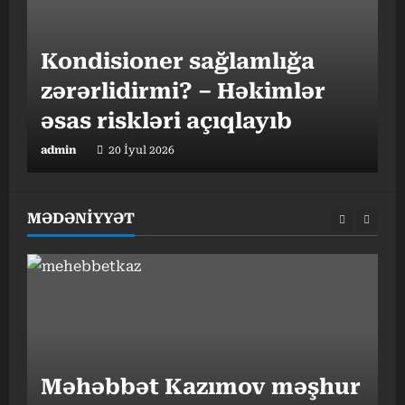
G
Kondisioner sağlamlığa
h
zərərlidirmi? – Həkimlər
əsas riskləri açıqlayıb
t
admin
20 İyul 2026
a
MƏDƏNİYYƏT
“
Məhəbbət Kazımov məşhur
v