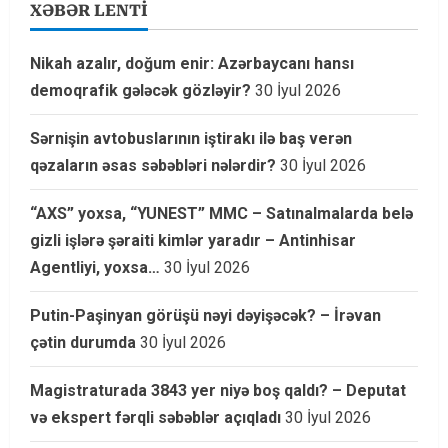
XƏBƏR LENTİ
Nikah azalır, doğum enir: Azərbaycanı hansı
demoqrafik gələcək gözləyir?
30 İyul 2026
Sərnişin avtobuslarının iştirakı ilə baş verən
qəzaların əsas səbəbləri nələrdir?
30 İyul 2026
“AXS” yoxsa, “YUNEST” MMC – Satınalmalarda belə
gizli işlərə şəraiti kimlər yaradır – Antinhisar
Agentliyi, yoxsa…
30 İyul 2026
Putin-Paşinyan görüşü nəyi dəyişəcək? – İrəvan
çətin durumda
30 İyul 2026
Magistraturada 3843 yer niyə boş qaldı? – Deputat
və ekspert fərqli səbəblər açıqladı
30 İyul 2026