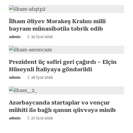
e
R
İlham Əliyev Mərakeş Kralını milli
bayram münasibətilə təbrik edib
e
admin
30 İyul 2026
a
d
Prezident üç səfiri geri çağırdı – Elçin
i
Hüseynli İtaliyaya göndərildi
admin
28 İyul 2026
n
g
Azərbaycanda startaplar və vençur
mühiti ilə bağlı qanun qüvvəyə minib
admin
27 İyul 2026