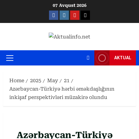
Skip
07 Avqust 2026
to
Facebook
Instagram
Youtube
X
content
AKTUAL
Primary
Menu
Home
2025
May
21
Azərbaycan-Türkiyə hərbi əməkdaşlığının
inkişaf perspektivləri müzakirə olundu
Azərbaycan-Türkiyə