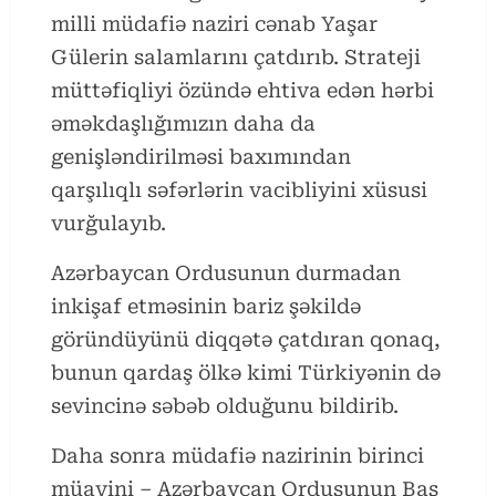
milli müdafiə naziri cənab Yaşar
Gülerin salamlarını çatdırıb. Strateji
müttəfiqliyi özündə ehtiva edən hərbi
əməkdaşlığımızın daha da
genişləndirilməsi baxımından
qarşılıqlı səfərlərin vacibliyini xüsusi
vurğulayıb.
Azərbaycan Ordusunun durmadan
inkişaf etməsinin bariz şəkildə
göründüyünü diqqətə çatdıran qonaq,
bunun qardaş ölkə kimi Türkiyənin də
sevincinə səbəb olduğunu bildirib.
Daha sonra müdafiə nazirinin birinci
müavini – Azərbaycan Ordusunun Baş