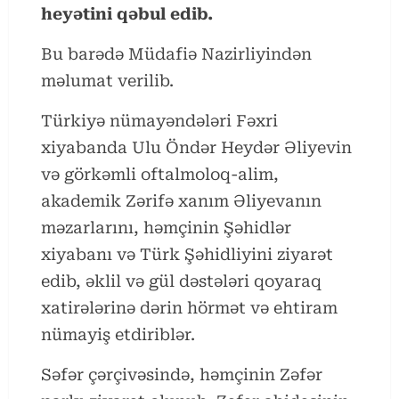
heyətini qəbul edib.
Bu barədə Müdafiə Nazirliyindən
məlumat verilib.
Türkiyə nümayəndələri Fəxri
xiyabanda Ulu Öndər Heydər Əliyevin
və görkəmli oftalmoloq-alim,
akademik Zərifə xanım Əliyevanın
məzarlarını, həmçinin Şəhidlər
xiyabanı və Türk Şəhidliyini ziyarət
edib, əklil və gül dəstələri qoyaraq
xatirələrinə dərin hörmət və ehtiram
nümayiş etdiriblər.
Səfər çərçivəsində, həmçinin Zəfər