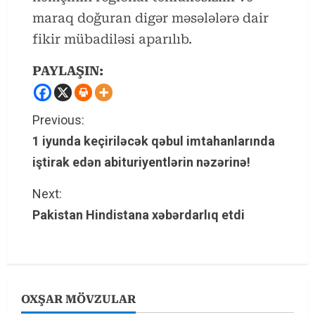
maraq doğuran digər məsələlərə dair
fikir mübadiləsi aparılıb.
PAYLAŞIN:
C
Previous:
1 iyunda keçiriləcək qəbul imtahanlarında
o
iştirak edən abituriyentlərin nəzərinə!
n
Next:
t
Pakistan Hindistana xəbərdarlıq etdi
i
n
u
OXŞAR MÖVZULAR