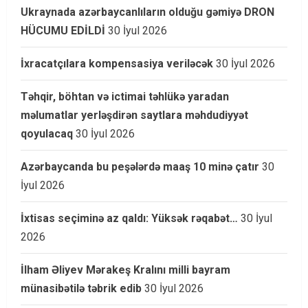
Ukraynada azərbaycanlıların olduğu gəmiyə DRON
HÜCUMU EDİLDİ
30 İyul 2026
İxracatçılara kompensasiya veriləcək
30 İyul 2026
Təhqir, böhtan və ictimai təhlükə yaradan
məlumatlar yerləşdirən saytlara məhdudiyyət
qoyulacaq
30 İyul 2026
Azərbaycanda bu peşələrdə maaş 10 minə çatır
30
İyul 2026
İxtisas seçiminə az qaldı: Yüksək rəqabət…
30 İyul
2026
İlham Əliyev Mərakeş Kralını milli bayram
münasibətilə təbrik edib
30 İyul 2026