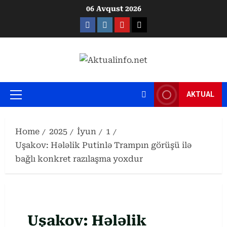
Skip
06 Avqust 2026
to
Facebook
Instagram
Youtube
X
content
AKTUAL
Primary
Menu
Home
2025
İyun
1
Uşakov: Hələlik Putinlə Trampın görüşü ilə
bağlı konkret razılaşma yoxdur
Uşakov: Hələlik