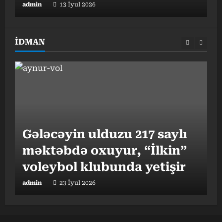
admin
13 İyul 2026
a
İDMAN
Gələcəyin ulduzu 217 saylı
məktəbdə oxuyur, “İlkin”
“
I
voleybol klubunda yetişir
b
admin
23 İyul 2026
a