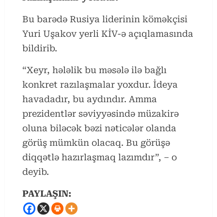
Bu barədə Rusiya liderinin köməkçisi
Yuri Uşakov yerli KİV-ə açıqlamasında
bildirib.
“Xeyr, hələlik bu məsələ ilə bağlı
konkret razılaşmalar yoxdur. İdeya
havadadır, bu aydındır. Amma
prezidentlər səviyyəsində müzakirə
oluna biləcək bəzi nəticələr olanda
görüş mümkün olacaq. Bu görüşə
diqqətlə hazırlaşmaq lazımdır”, – o
deyib.
PAYLAŞIN: