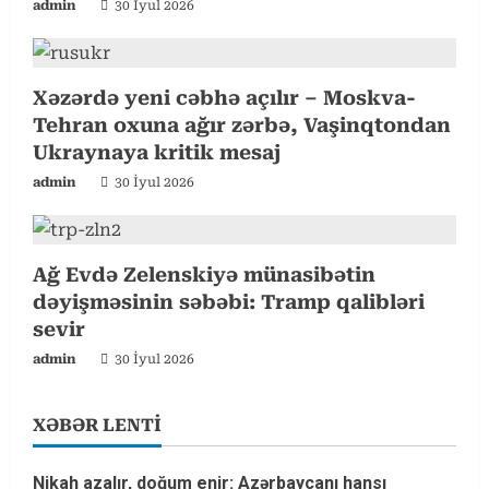
admin
30 İyul 2026
d
i
Xəzərdə yeni cəbhə açılır – Moskva-
Tehran oxuna ağır zərbə, Vaşinqtondan
n
Ukraynaya kritik mesaj
g
admin
30 İyul 2026
Ağ Evdə Zelenskiyə münasibətin
dəyişməsinin səbəbi: Tramp qalibləri
sevir
admin
30 İyul 2026
XƏBƏR LENTİ
Nikah azalır, doğum enir: Azərbaycanı hansı