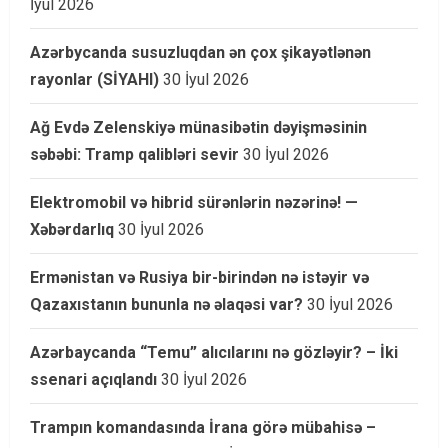
İyul 2026
Azərbycanda susuzluqdan ən çox şikayətlənən
rayonlar (SİYAHI)
30 İyul 2026
Ağ Evdə Zelenskiyə münasibətin dəyişməsinin
səbəbi: Tramp qalibləri sevir
30 İyul 2026
Elektromobil və hibrid sürənlərin nəzərinə! —
Xəbərdarlıq
30 İyul 2026
Ermənistan və Rusiya bir-birindən nə istəyir və
Qazaxıstanın bununla nə əlaqəsi var?
30 İyul 2026
Azərbaycanda “Temu” alıcılarını nə gözləyir? – İki
ssenari açıqlandı
30 İyul 2026
Trampın komandasında İrana görə mübahisə –