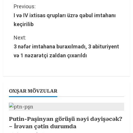
C
Previous:
I və IV ixtisas qrupları üzrə qəbul imtahanı
o
keçirilib
n
Next:
t
3 nəfər imtahana buraxılmadı, 3 abituriyent
və 1 nəzarətçi zaldan çıxarıldı
i
n
u
OXŞAR MÖVZULAR
e
R
e
Putin-Paşinyan görüşü nəyi dəyişəcək?
– İrəvan çətin durumda
a