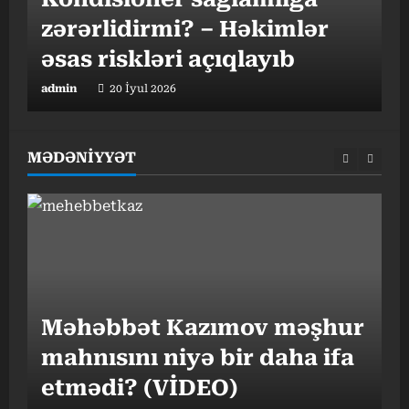
zərərlidirmi? – Həkimlər
əsas riskləri açıqlayıb
t
admin
20 İyul 2026
a
MƏDƏNİYYƏT
“
Məhəbbət Kazımov məşhur
v
mahnısını niyə bir daha ifa
o
etmədi? (VİDEO)