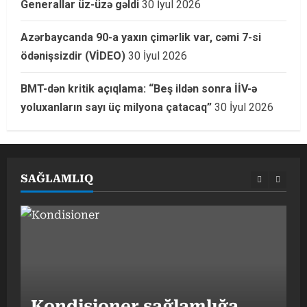
Generallar üz-üzə gəldi
30 İyul 2026
Azərbaycanda 90-a yaxın çimərlik var, cəmi 7-si
ödənişsizdir (VİDEO)
30 İyul 2026
BMT-dən kritik açıqlama: “Beş ildən sonra İİV-ə
yoluxanların sayı üç milyona çatacaq”
30 İyul 2026
SAĞLAMLIQ
G
Kondisioner sağlamlığa
h