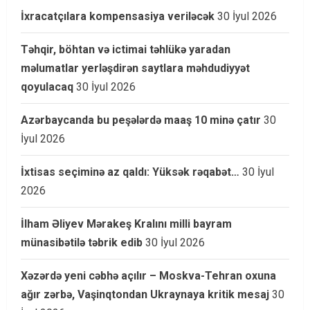
İxracatçılara kompensasiya veriləcək
30 İyul 2026
Təhqir, böhtan və ictimai təhlükə yaradan
məlumatlar yerləşdirən saytlara məhdudiyyət
qoyulacaq
30 İyul 2026
Azərbaycanda bu peşələrdə maaş 10 minə çatır
30
İyul 2026
İxtisas seçiminə az qaldı: Yüksək rəqabət…
30 İyul
2026
İlham Əliyev Mərakeş Kralını milli bayram
münasibətilə təbrik edib
30 İyul 2026
Xəzərdə yeni cəbhə açılır – Moskva-Tehran oxuna
ağır zərbə, Vaşinqtondan Ukraynaya kritik mesaj
30