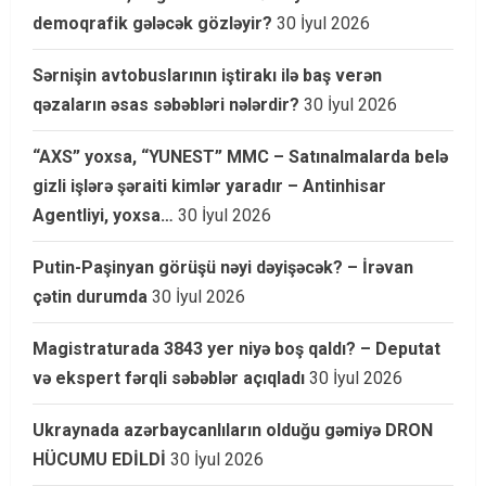
demoqrafik gələcək gözləyir?
30 İyul 2026
Sərnişin avtobuslarının iştirakı ilə baş verən
qəzaların əsas səbəbləri nələrdir?
30 İyul 2026
“AXS” yoxsa, “YUNEST” MMC – Satınalmalarda belə
gizli işlərə şəraiti kimlər yaradır – Antinhisar
Agentliyi, yoxsa…
30 İyul 2026
Putin-Paşinyan görüşü nəyi dəyişəcək? – İrəvan
çətin durumda
30 İyul 2026
Magistraturada 3843 yer niyə boş qaldı? – Deputat
və ekspert fərqli səbəblər açıqladı
30 İyul 2026
Ukraynada azərbaycanlıların olduğu gəmiyə DRON
HÜCUMU EDİLDİ
30 İyul 2026