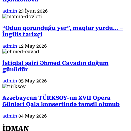
admin
23 İyun 2026
“Odun qorunduğu yer”, maqlar yurdu… –
İngilis tarixçi
admin
12 May 2026
İstiqlal şairi Əhməd Cavadın doğum
günüdür
admin
05 May 2026
Azərbaycan TÜRKSOY-un XVII Opera
Günləri Qala konsertində təmsil olunub
admin
04 May 2026
İDMAN