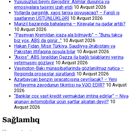
Yuxusuzluq beyni dəyişdirir: Alimlər düşüncə və
emosiyalara təsirini izah etdi
10 Avqust 2026
Yollarda gərginlik, xaos tarixə qovuşacaq? – Fərqli iş
saatlarının ÜSTÜNLÜKLƏRİ
10 Avqust 2026
Mənzil bazarında bahalaşma – Kirayələr nə qədər artıb?
10 Avqust 2026
“Paşinyan Kremldən icazə ala bilməyib” – “Bunu təkcə
biz yox, ABŞ da görür…”
10 Avqust 2026
Hakan Fidan: Misir Türkiyə, Səudiyyə Ərəbistanı və
Pakistan ittifaqına qoşula bilər
10 Avqust 2026
“Axios”: ABŞ İsraildən Qəzza ilə bağlı tələblərini yerinə
yetirməsini gözləyir
10 Avqust 2026
Vaşinqton-Bakı münasibətlərində gözlənilməz nəticə –
Regionda proseslər sürətləndi
10 Avqust 2026
Azərbaycan benzin ixracatçısına çevriləcək? – Yeni
neftayırma zavodunun tikintisi nə VƏD EDİR?
10 Avqust
2026
“Banklar çox vaxt kredit verməkdən imtina edirlər” – Niyə
ənənəvi avtomobillər üçün şərtlər əlçatan deyil?
10
Avqust 2026
Sağlamlıq