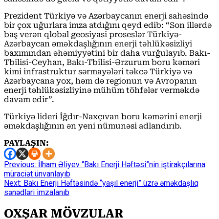
Prezident Türkiyə və Azərbaycanın enerji sahəsində
bir çox uğurlara imza atdığını qeyd edib: “Son illərdə
baş verən qlobal geosiyasi proseslər Türkiyə-
Azərbaycan əməkdaşlığının enerji təhlükəsizliyi
baxımından əhəmiyyətini bir daha vurğulayıb. Bakı-
Tbilisi-Ceyhan, Bakı-Tbilisi-Ərzurum boru kəməri
kimi infrastruktur sərmayələri təkcə Türkiyə və
Azərbaycana yox, həm də regionun və Avropanın
enerji təhlükəsizliyinə mühüm töhfələr verməkdə
davam edir”.
Türkiyə lideri İğdır-Naxçıvan boru kəmərini enerji
əməkdaşlığının ən yeni nümunəsi adlandırıb.
PAYLAŞIN:
Continue
Previous:
İlham Əliyev “Bakı Enerji Həftəsi”nin iştirakçılarına
müraciət ünvanlayıb
Reading
Next:
Bakı Enerji Həftəsində “yaşıl enerji” üzrə əməkdaşlıq
sənədləri imzalanıb
OXŞAR MÖVZULAR