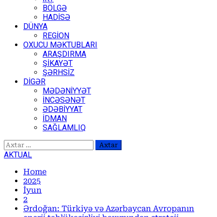
BÖLGƏ
HADİSƏ
DÜNYA
REGİON
OXUCU MƏKTUBLARI
ARAŞDIRMA
ŞİKAYƏT
ŞƏRHSİZ
DİGƏR
MƏDƏNİYYƏT
İNCƏSƏNƏT
ƏDƏBİYYAT
İDMAN
SAĞLAMLIQ
Axtarış:
AKTUAL
Home
2025
İyun
2
Ərdoğan: Türkiyə və Azərbaycan Avropanın