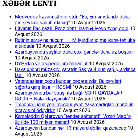
XƏBƏR LENTİ
Medvedev İrəvanı təhdid etdi- “Bu, Ermənistanda daha
pis şeylərə səbəb olacaq”
10 Avqust 2026
Litvanın Baş naziri Prezident İlham Əliyevə zəng edib
10
Avqust 2026
Rutinin sarayına hücum… – Milyardlarlıq malikanə təhlükə
altındadır
10 Avqust 2026
Azərbaycanda yaşlılar daha çox, gənclər daha az boşanır
10 Avqust 2026
DYP-dən velosipedçilərə müraciət
10 Avqust 2026
Hava xəbəri müzakirə yaratdı: Bakıya 4 gün yağış, ardınca
isə…
10 Avqust 2026
Vətəndaşların çoxu bundan xəbərsizdir: Bu xərcləri
sığorta qarşılayır – RƏSMİ
10 Avqust 2026
Azərbaycanda bal satışı ilə bağlı SƏRT QAYDALAR
GƏLİR – Nələr dəyişəcək?
10 Avqust 2026
Tələbələr üçün yeni məcburiyyət: Yaşamadıqları mənzilin
kirayəsini ödəyirlər
10 Avqust 2026
Kəmaləddin Qafarovun “tender səltənəti”: “Azəri Med”ə
üç ildə 100 milyon manat!
10 Avqust 2026
Azərbaycan bundan hər il 3 milyard dollar qazanacaq
10
Avqust 2026