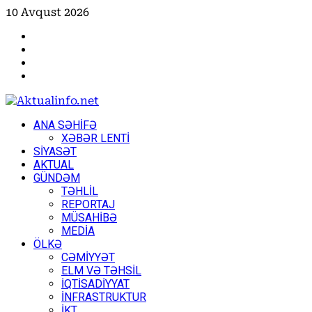
Skip
10 Avqust 2026
to
Facebook
content
Instagram
Youtube
X
Primary
ANA SƏHİFƏ
Menu
XƏBƏR LENTİ
SİYASƏT
AKTUAL
GÜNDƏM
TƏHLİL
REPORTAJ
MÜSAHİBƏ
MEDİA
ÖLKƏ
CƏMİYYƏT
ELM VƏ TƏHSİL
İQTİSADİYYAT
İNFRASTRUKTUR
İKT