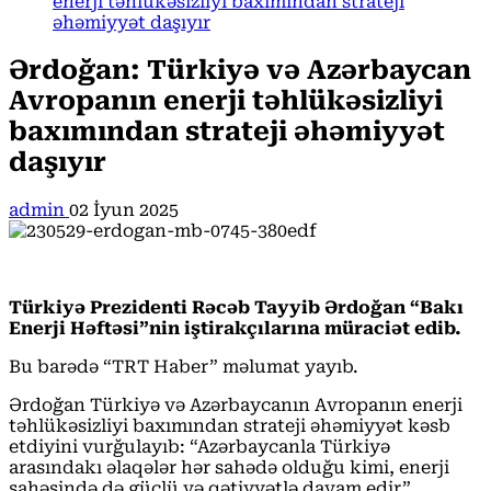
enerji təhlükəsizliyi baxımından strateji
əhəmiyyət daşıyır
Ərdoğan: Türkiyə və Azərbaycan
Avropanın enerji təhlükəsizliyi
baxımından strateji əhəmiyyət
daşıyır
admin
02 İyun 2025
Türkiyə Prezidenti Rəcəb Tayyib Ərdoğan “Bakı
Enerji Həftəsi”nin iştirakçılarına müraciət edib.
Bu barədə “TRT Haber” məlumat yayıb.
Ərdoğan Türkiyə və Azərbaycanın Avropanın enerji
təhlükəsizliyi baxımından strateji əhəmiyyət kəsb
etdiyini vurğulayıb: “Azərbaycanla Türkiyə
arasındakı əlaqələr hər sahədə olduğu kimi, enerji
sahəsində də güclü və qətiyyətlə davam edir”.