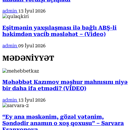
admin
13 İyul 2026
Eşitmənin yaxşılaşması ilə bağlı ABŞ-li
həkimdən vacib məsləhət – (Video)
admin
09 İyul 2026
MƏDƏNİYYƏT
Məhəbbət Kazımov məşhur mahnısını niyə
bir daha ifa etmədi? (VİDEO)
admin
13 İyul 2026
“Ey ana məskənim, gözəl vətənim,
Səndədir anamın o xoş qoxusu” – Sarvara
Eşanxonova