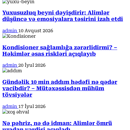
Yuxusuzluq beyni dəyişdirir: Alimlər
düşüncə və emosiyalara təsirini izah etdi
admin
10 Avqust 2026
Kondisioner sağlamlığa zərərlidirmi? –
Həkimlər əsas riskləri açıqlayıb
admin
20 İyul 2026
Gündəlik 10 min addım hədəfi nə qədər
vacibdir? – Mütəxəssisdən mühüm
tövsiyələr
admin
17 İyul 2026
Nə pəhriz, nə də idman: Alimlər ömrü
uzadan vərdişi açıqladı