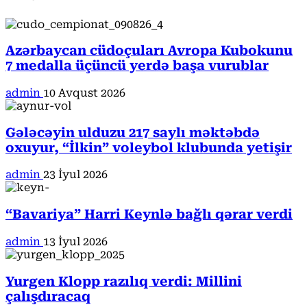
Azərbaycan cüdoçuları Avropa Kubokunu
7 medalla üçüncü yerdə başa vurublar
admin
10 Avqust 2026
Gələcəyin ulduzu 217 saylı məktəbdə
oxuyur, “İlkin” voleybol klubunda yetişir
admin
23 İyul 2026
“Bavariya” Harri Keynlə bağlı qərar verdi
admin
13 İyul 2026
Yurgen Klopp razılıq verdi: Millini
çalışdıracaq