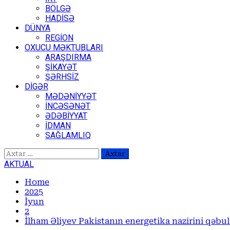
BÖLGƏ
HADİSƏ
DÜNYA
REGİON
OXUCU MƏKTUBLARI
ARAŞDIRMA
ŞİKAYƏT
ŞƏRHSİZ
DİGƏR
MƏDƏNİYYƏT
İNCƏSƏNƏT
ƏDƏBİYYAT
İDMAN
SAĞLAMLIQ
Axtarış:
AKTUAL
Home
2025
İyun
2
İlham Əliyev Pakistanın energetika nazirini qəbul