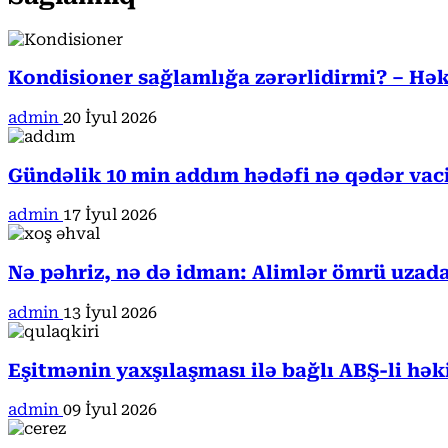
Kondisioner sağlamlığa zərərlidirmi? – Həki
admin
20 İyul 2026
Gündəlik 10 min addım hədəfi nə qədər va
admin
17 İyul 2026
Nə pəhriz, nə də idman: Alimlər ömrü uzada
admin
13 İyul 2026
Eşitmənin yaxşılaşması ilə bağlı ABŞ-li hə
admin
09 İyul 2026