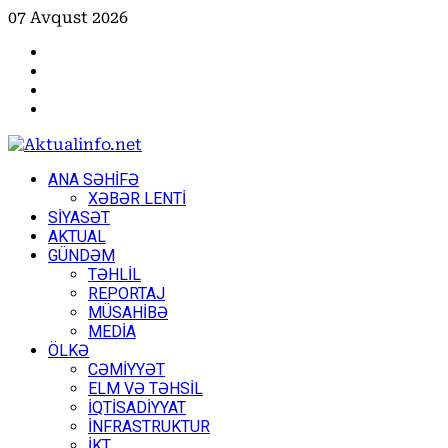
Skip
07 Avqust 2026
to
Facebook
content
Instagram
Youtube
X
Primary
ANA SƏHİFƏ
Menu
XƏBƏR LENTİ
SİYASƏT
AKTUAL
GÜNDƏM
TƏHLİL
REPORTAJ
MÜSAHİBƏ
MEDİA
ÖLKƏ
CƏMİYYƏT
ELM VƏ TƏHSİL
İQTİSADİYYAT
İNFRASTRUKTUR
İKT