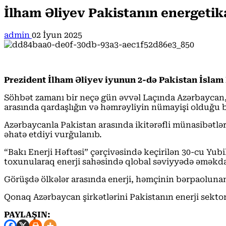
İlham Əliyev Pakistanın energetika
admin
02 İyun 2025
Prezident İlham Əliyev iyunun 2-də Pakistan İslam
Söhbət zamanı bir neçə gün əvvəl Laçında Azərbaycan, T
arasında qardaşlığın və həmrəyliyin nümayişi olduğu bi
Azərbaycanla Pakistan arasında ikitərəfli münasibətlə
əhatə etdiyi vurğulanıb.
“Bakı Enerji Həftəsi” çərçivəsində keçirilən 30-cu Yub
toxunularaq enerji sahəsində qlobal səviyyədə əməkda
Görüşdə ölkələr arasında enerji, həmçinin bərpaolunan e
Qonaq Azərbaycan şirkətlərini Pakistanın enerji sektor
PAYLAŞIN: