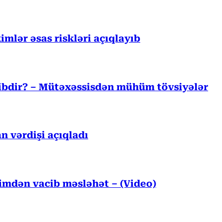
mlər əsas riskləri açıqlayıb
cibdir? – Mütəxəssisdən mühüm tövsiyələr
n vərdişi açıqladı
kimdən vacib məsləhət – (Video)