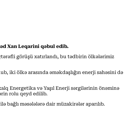
əd Xan Leqarini qəbul edib.
ərəfli görüşü xatırlandı, bu tədbirin ölkələrimiz
b, iki ölkə arasında əməkdaşlığın enerji sahəsini də
alq Energetika və Yaşıl Enerji sərgilərinin önəminə
in rolu qeyd edilib.
lə bağlı məsələlərə dair müzakirələr aparılıb.