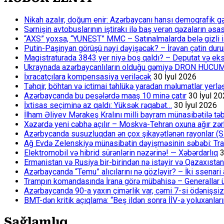
Nikah azalır, doğum enir: Azərbaycanı hansı demoqrafik g
Sərnişin avtobuslarının iştirakı ilə baş verən qəzaların əsa
“AXS” yoxsa, “YUNEST” MMC – Satınalmalarda belə gizli işlə
Putin-Paşinyan görüşü nəyi dəyişəcək? – İrəvan çətin du
Magistraturada 3843 yer niyə boş qaldı? – Deputat və eksp
Ukraynada azərbaycanlıların olduğu gəmiyə DRON HÜCU
İxracatçılara kompensasiya veriləcək
30 İyul 2026
Təhqir, böhtan və ictimai təhlükə yaradan məlumatlar yerl
Azərbaycanda bu peşələrdə maaş 10 minə çatır
30 İyul 2
İxtisas seçiminə az qaldı: Yüksək rəqabət…
30 İyul 2026
İlham Əliyev Mərakeş Kralını milli bayram münasibətilə təb
Xəzərdə yeni cəbhə açılır – Moskva-Tehran oxuna ağır zər
Azərbycanda susuzluqdan ən çox şikayətlənən rayonlar (S
Ağ Evdə Zelenskiyə münasibətin dəyişməsinin səbəbi: Tram
Elektromobil və hibrid sürənlərin nəzərinə! — Xəbərdarlıq
3
Ermənistan və Rusiya bir-birindən nə istəyir və Qazaxıstan
Azərbaycanda “Temu” alıcılarını nə gözləyir? – İki ssenari 
Trampın komandasında İrana görə mübahisə – Generallar 
Azərbaycanda 90-a yaxın çimərlik var, cəmi 7-si ödənişsiz
BMT-dən kritik açıqlama: “Beş ildən sonra İİV-ə yoluxanlar
Sağlamlıq