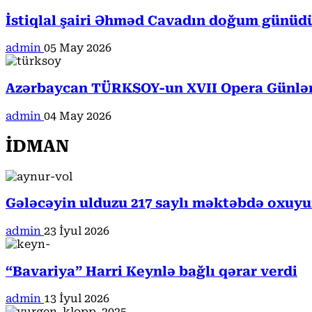
İstiqlal şairi Əhməd Cavadın doğum günüd
admin
05 May 2026
Azərbaycan TÜRKSOY-un XVII Opera Günləri
admin
04 May 2026
İDMAN
Gələcəyin ulduzu 217 saylı məktəbdə oxuyur
admin
23 İyul 2026
“Bavariya” Harri Keynlə bağlı qərar verdi
admin
13 İyul 2026