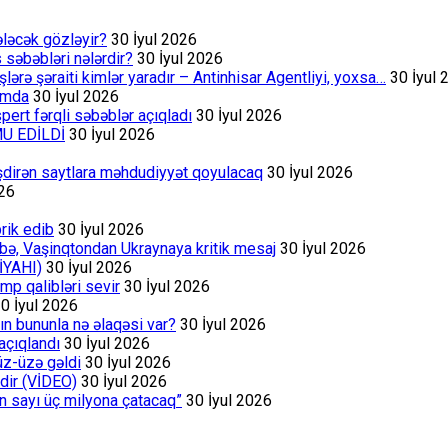
ələcək gözləyir?
30 İyul 2026
s səbəbləri nələrdir?
30 İyul 2026
rə şəraiti kimlər yaradır – Antinhisar Agentliyi, yoxsa…
30 İyul 
rumda
30 İyul 2026
ert fərqli səbəblər açıqladı
30 İyul 2026
MU EDİLDİ
30 İyul 2026
əşdirən saytlara məhdudiyyət qoyulacaq
30 İyul 2026
026
rik edib
30 İyul 2026
bə, Vaşinqtondan Ukraynaya kritik mesaj
30 İyul 2026
İYAHI)
30 İyul 2026
p qalibləri sevir
30 İyul 2026
0 İyul 2026
ın bununla nə əlaqəsi var?
30 İyul 2026
açıqlandı
30 İyul 2026
üz-üzə gəldi
30 İyul 2026
dir (VİDEO)
30 İyul 2026
ın sayı üç milyona çatacaq”
30 İyul 2026