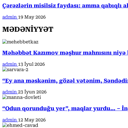
Çərəzlərin misilsiz faydası: amma qabıqlı a
admin
19 May 2026
MƏDƏNİYYƏT
Məhəbbət Kazımov məşhur mahnısını niyə b
admin
13 İyul 2026
“Ey ana məskənim, gözəl vətənim, Səndədi
admin
23 İyun 2026
“Odun qorunduğu yer”, maqlar yurdu… – İngi
admin
12 May 2026