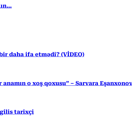
lın…
ir daha ifa etmədi? (VİDEO)
r anamın o xoş qoxusu” – Sarvara Eşanxono
lis tarixçi