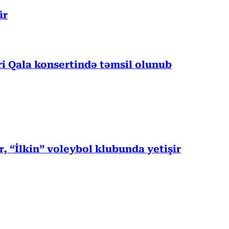
ür
 Qala konsertində təmsil olunub
, “İlkin” voleybol klubunda yetişir