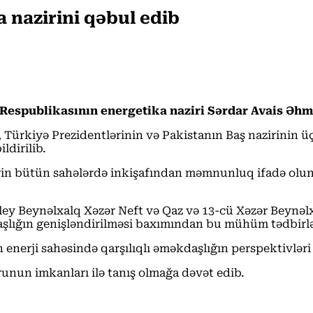
 nazirini qəbul edib
 Respublikasının energetika naziri Sərdar Avais Əhm
ürkiyə Prezidentlərinin və Pakistanın Baş nazirinin üçt
ldirilib.
rin bütün sahələrdə inkişafından məmnunluq ifadə olunu
iley Beynəlxalq Xəzər Neft və Qaz və 13-cü Xəzər Beynəlx
şlığın genişləndirilməsi baxımından bu mühüm tədbirlər
nerji sahəsində qarşılıqlı əməkdaşlığın perspektivləri i
unun imkanları ilə tanış olmağa dəvət edib.