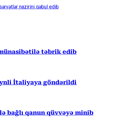
ərvətlər nazirini qəbul edib
münasibətilə təbrik edib
eynli İtaliyaya göndərildi
ilə bağlı qanun qüvvəyə minib