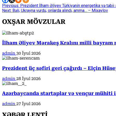
Continue
Previous:
Prezident İlham Əliyev Türkiyənin energetika və təbii s
Next:
Bəli, Ukrayna vurdu, onlarda alındı, amma… – Mixaylov
Reading
OXŞAR MÖVZULAR
İlham Əliyev Mərakeş Kralını milli bayram 
admin
30 İyul 2026
Prezident üç səfiri geri çağırdı – Elçin Hüs
admin
28 İyul 2026
Azərbaycanda startaplar və vençur mühiti 
admin
27 İyul 2026
XƏBƏR LENTİ