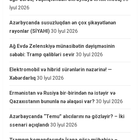
İyul 2026
Azərbycanda susuzluqdan ən çox şikayətlənən
rayonlar (SİYAHI)
30 İyul 2026
Ağ Evdə Zelenskiyə münasibətin dəyişməsinin
səbəbi: Tramp qalibləri sevir
30 İyul 2026
Elektromobil və hibrid sürənlərin nəzərinə! —
Xəbərdarlıq
30 İyul 2026
Ermənistan və Rusiya bir-birindən nə istəyir və
Qazaxıstanın bununla nə əlaqəsi var?
30 İyul 2026
Azərbaycanda “Temu” alıcılarını nə gözləyir? – İki
ssenari açıqlandı
30 İyul 2026
Trampın komandasında İrana görə mübahisə –