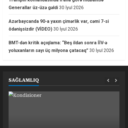
Generallar üz-üzə gəldi
30 İyul 2026
Azərbaycanda 90-a yaxın çimərlik var, cəmi 7-si
ödənişsizdir (VİDEO)
30 İyul 2026
BMT-dən kritik açıqlama: “Beş ildən sonra İİV-ə
yoluxanların sayı üç milyona çatacaq”
30 İyul 2026
SAĞLAMLIQ
G