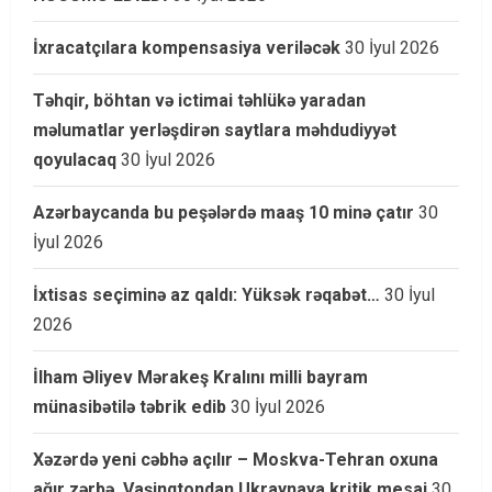
İxracatçılara kompensasiya veriləcək
30 İyul 2026
Təhqir, böhtan və ictimai təhlükə yaradan
məlumatlar yerləşdirən saytlara məhdudiyyət
qoyulacaq
30 İyul 2026
Azərbaycanda bu peşələrdə maaş 10 minə çatır
30
İyul 2026
İxtisas seçiminə az qaldı: Yüksək rəqabət…
30 İyul
2026
İlham Əliyev Mərakeş Kralını milli bayram
münasibətilə təbrik edib
30 İyul 2026
Xəzərdə yeni cəbhə açılır – Moskva-Tehran oxuna
ağır zərbə, Vaşinqtondan Ukraynaya kritik mesaj
30