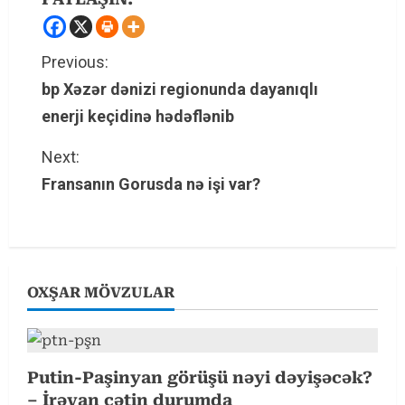
C
Previous:
bp Xəzər dənizi regionunda dayanıqlı
o
enerji keçidinə hədəflənib
n
Next:
t
Fransanın Gorusda nə işi var?
i
n
u
OXŞAR MÖVZULAR
e
R
Putin-Paşinyan görüşü nəyi dəyişəcək?
– İrəvan çətin durumda