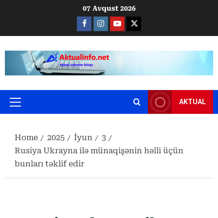
Skip
07 Avqust 2026
to
Facebook
Instagram
Youtube
X
content
AKTUAL
Primary
Menu
Home
2025
İyun
3
Rusiya Ukrayna ilə münaqişənin həlli üçün
bunları təklif edir