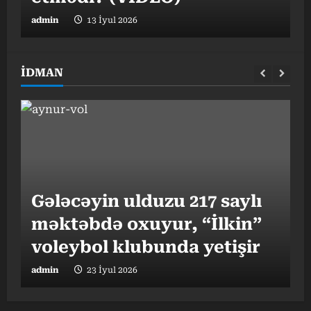
admin
13 İyul 2026
a
İDMAN
Gələcəyin ulduzu 217 saylı
məktəbdə oxuyur, “İlkin”
“
I
voleybol klubunda yetişir
b
admin
23 İyul 2026
a