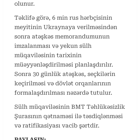
olunur.
Təklifə görə, 6 min rus hərbçisinin
meyitinin Ukraynaya verilməsindən
sonra atəşkəs memorandumunun
imzalanması və yekun sülh
müqaviləsinin tarixinin
müəyyənləşdirilməsi planlaşdırılır.
Sonra 30 günlük atəşkəs, seçkilərin
keçirilməsi və dövlət orqanlarının
formalaşdırılması nəzərdə tutulur.
Sülh müqaviləsinin BMT Təhlükəsizlik
Şurasının qətnaməsi ilə təsdiqlənməsi
və ratifikasiyası vacib şərtdir.
PAYLAŞIN: