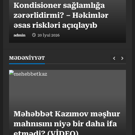
Kondisioner sağlamlığa
h
zərərlidirmi? – Həkimlər
əsas riskləri açıqlayıb
t
admin
20 İyul 2026
a
MƏDƏNİYYƏT
“
Məhəbbət Kazımov məşhur
v
mahnısını niyə bir daha ifa
o
etmədi? (VİDEO)