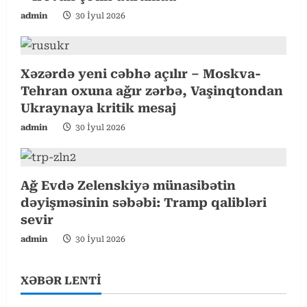
e
admin
30 İyul 2026
a
d
Xəzərdə yeni cəbhə açılır – Moskva-
i
Tehran oxuna ağır zərbə, Vaşinqtondan
Ukraynaya kritik mesaj
n
admin
30 İyul 2026
g
Ağ Evdə Zelenskiyə münasibətin
dəyişməsinin səbəbi: Tramp qalibləri
sevir
admin
30 İyul 2026
XƏBƏR LENTİ