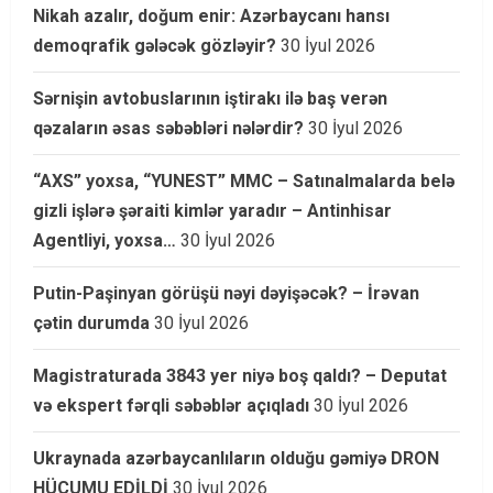
Nikah azalır, doğum enir: Azərbaycanı hansı
demoqrafik gələcək gözləyir?
30 İyul 2026
Sərnişin avtobuslarının iştirakı ilə baş verən
qəzaların əsas səbəbləri nələrdir?
30 İyul 2026
“AXS” yoxsa, “YUNEST” MMC – Satınalmalarda belə
gizli işlərə şəraiti kimlər yaradır – Antinhisar
Agentliyi, yoxsa…
30 İyul 2026
Putin-Paşinyan görüşü nəyi dəyişəcək? – İrəvan
çətin durumda
30 İyul 2026
Magistraturada 3843 yer niyə boş qaldı? – Deputat
və ekspert fərqli səbəblər açıqladı
30 İyul 2026
Ukraynada azərbaycanlıların olduğu gəmiyə DRON
HÜCUMU EDİLDİ
30 İyul 2026