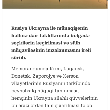
Rusiya Ukrayna ilə münaqişənin
həllinə dair təkliflərində bölgədə
seçkilərin keçirilməsi və sülh
müqaviləsinin imzalanmasını irəli
sürüb.
Memorandumda Krım, Luqansk,
Donetsk, Zaporojye və Xerson
vilayətlərinin Rusiyanın tərkibində
beynəlxalq hüquqi tanınması,
həmçinin Ukrayna silahlı qüvvələrinin
bu ərazilərdən tam çıxarılması tələb