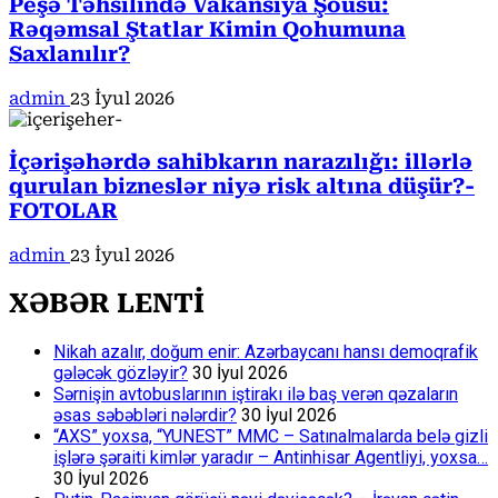
Peşə Təhsilində Vakansiya Şousu:
Rəqəmsal Ştatlar Kimin Qohumuna
Saxlanılır?
admin
23 İyul 2026
İçərişəhərdə sahibkarın narazılığı: illərlə
qurulan bizneslər niyə risk altına düşür?-
FOTOLAR
admin
23 İyul 2026
XƏBƏR LENTİ
Nikah azalır, doğum enir: Azərbaycanı hansı demoqrafik
gələcək gözləyir?
30 İyul 2026
Sərnişin avtobuslarının iştirakı ilə baş verən qəzaların
əsas səbəbləri nələrdir?
30 İyul 2026
“AXS” yoxsa, “YUNEST” MMC – Satınalmalarda belə gizli
işlərə şəraiti kimlər yaradır – Antinhisar Agentliyi, yoxsa…
30 İyul 2026