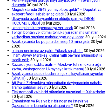
Putin-Paşinyan görüşü nəyi dəyişəcək? – İrəvan çətin
durumda
30 İyul 2026
Magistraturada 3843 yer niyə boş qaldı? – Deputat və
ekspert fərqli səbəblər açıqladı
30 İyul 2026
Ukraynada azərbaycanlıların olduğu gəmiyə DRON
HÜCUMU EDİLDİ
30 İyul 2026
İxracatçılara kompensasiya veriləcək
30 İyul 2026
Təhqir, böhtan və ictimai təhlükə yaradan məlumatlar
yerləşdirən saytlara məhdudiyyət qoyulacaq
30 İyul 2026
Azərbaycanda bu peşələrdə maaş 10 minə çatır
30 İyul
2026
İxtisas seçiminə az qaldı: Yüksək rəqabət…
30 İyul 2026
İlham Əliyev Mərakeş Kralını milli bayram münasibətilə
təbrik edib
30 İyul 2026
Xəzərdə yeni cəbhə açılır – Moskva-Tehran oxuna ağır
zərbə, Vaşinqtondan Ukraynaya kritik mesaj
30 İyul 2026
Azərbycanda susuzluqdan ən çox şikayətlənən rayonlar
(SİYAHI)
30 İyul 2026
Ağ Evdə Zelenskiyə münasibətin dəyişməsinin səbəbi:
Tramp qalibləri sevir
30 İyul 2026
Elektromobil və hibrid sürənlərin nəzərinə! — Xəbərdarlıq
30 İyul 2026
Ermənistan və Rusiya bir-birindən nə istəyir və
Qazaxıstanın bununla nə əlaqəsi var?
30 İyul 2026