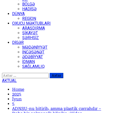
BÖLGƏ
HADİSƏ
DÜNYA
REGİON
OXUCU MƏKTUBLARI
ARAŞDIRMA
ŞİKAYƏT
ŞƏRHSİZ
DİGƏR
MƏDƏNİYYƏT
İNCƏSƏNƏT
ƏDƏBİYYAT
İDMAN
SAĞLAMLIQ
Axtarış:
AKTUAL
Home
2025
İyun
5
ADNSU-nu bitirib, amma plastik cərrahdır –