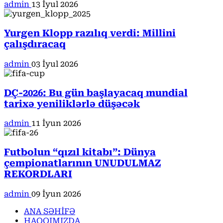
admin
13 İyul 2026
Yurgen Klopp razılıq verdi: Millini
çalışdıracaq
admin
03 İyul 2026
DÇ-2026: Bu gün başlayacaq mundial
tarixə yeniliklərlə düşəcək
admin
11 İyun 2026
Futbolun “qızıl kitabı”: Dünya
çempionatlarının UNUDULMAZ
REKORDLARI
admin
09 İyun 2026
ANA SƏHİFƏ
HAQQIMIZDA