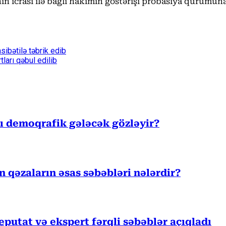
icrası ilə bağlı hakimin göstərişi probasiya qurumuna 
ibətilə təbrik edib
ları qəbul edilib
sı demoqrafik gələcək gözləyir?
ən qəzaların əsas səbəbləri nələrdir?
eputat və ekspert fərqli səbəblər açıqladı