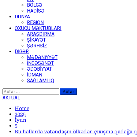
BÖLGƏ
HADİSƏ
DÜNYA
REGİON
OXUCU MƏKTUBLARI
ARAŞDIRMA
ŞİKAYƏT
ŞƏRHSİZ
DİGƏR
MƏDƏNİYYƏT
İNCƏSƏNƏT
ƏDƏBİYYAT
İDMAN
SAĞLAMLIQ
Axtarış:
AKTUAL
Home
2025
İyun
5
Bu hallarda vətəndaşın ölkədən çıxışına qadağa q