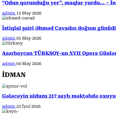
“Odun qorunduğu yer”, maqlar yurdu… – İngi
admin
12 May 2026
İstiqlal şairi Əhməd Cavadın doğum günüd
admin
05 May 2026
Azərbaycan TÜRKSOY-un XVII Opera Günləri
admin
04 May 2026
İDMAN
Gələcəyin ulduzu 217 saylı məktəbdə oxuyur
admin
23 İyul 2026