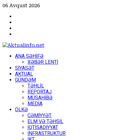
Skip
06 Avqust 2026
to
Facebook
content
Instagram
Youtube
X
Primary
ANA SƏHİFƏ
Menu
XƏBƏR LENTİ
SİYASƏT
AKTUAL
GÜNDƏM
TƏHLİL
REPORTAJ
MÜSAHİBƏ
MEDİA
ÖLKƏ
CƏMİYYƏT
ELM VƏ TƏHSİL
İQTİSADİYYAT
İNFRASTRUKTUR
İKT