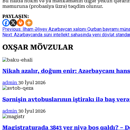
Bu halda hökm və ya məhkəmənin digər yekun qərarının 
məmuruna (probasiya üzrə) təqdim olunur.
PAYLAŞIN:
Continue
Previous:
İlham Əliyev Azərbaycan xalqını Qurban bayramı münas
Next:
Azərbaycanda süni intellekt sahəsində yeni dövlət standart
Reading
OXŞAR MÖVZULAR
Nikah azalır, doğum enir: Azərbaycanı han
admin
30 İyul 2026
Sərnişin avtobuslarının iştirakı ilə baş ver
admin
30 İyul 2026
Magistraturada 3843 yer niyə boş qaldı? – D