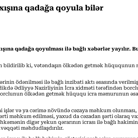
xışına qadağa qoyula bilər
şına qadağa qoyulması ilə bağlı xəbərlər yayılır. Bu
ən bildirilib ki, vətəndaşın ölkədən getmək hüququnun 
ərinin ödənilməsi ilə bağlı inzibati aktı əsasında veril
ədikdə Ədliyyə Nazirliyinin İcra xidməti tərəfindən 
 borclunun ölkədən getmək hüququ icra məmurunun əsas
timai işlər və ya cərimə növündə cəzaya məhkum olunmas
rti məhkum edilməsi, yaxud da cəzadan şərti olaraq vax
əmənin digər yekun qərarının icrası ilə bağlı hakimin g
əqqəti məhdudlaşdırılır.