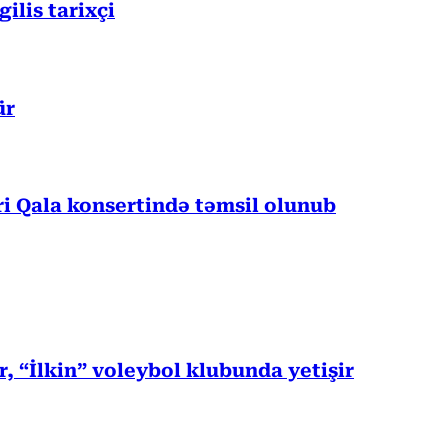
lis tarixçi
ür
 Qala konsertində təmsil olunub
, “İlkin” voleybol klubunda yetişir