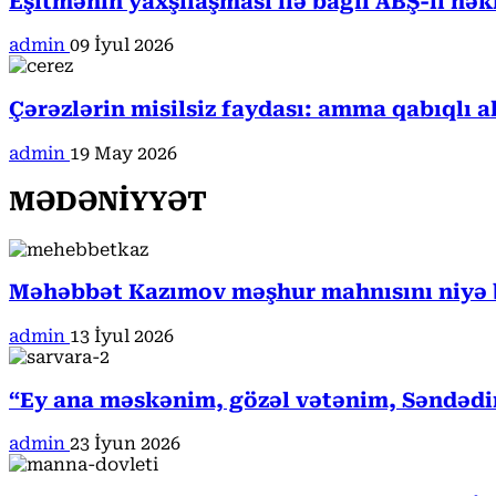
Eşitmənin yaxşılaşması ilə bağlı ABŞ-li hə
admin
09 İyul 2026
Çərəzlərin misilsiz faydası: amma qabıqlı a
admin
19 May 2026
MƏDƏNİYYƏT
Məhəbbət Kazımov məşhur mahnısını niyə b
admin
13 İyul 2026
“Ey ana məskənim, gözəl vətənim, Səndədi
admin
23 İyun 2026