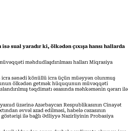
 isə sual yaradır ki, ölkədən çıxışa hansı hallarda
müvəqqəti məhdudlaşdırılması halları Miqrasiya
miş icra sənədi könüllü icra üçün müəyyən olunmuş
borclunun ölkədən getmək hüququnun müvəqqəti
landırılmış təqdimatı əsasında məhkəmənin qərarı ilə
ı, yaxud üzərinə Azərbaycan Respublikasının Cinayət
tından əvvəl azad edilməsi, habelə cəzasının
östərişi ilə bağlı Ədliyyə Nazirliyinin Probasiya