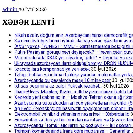
admin
30 İyul 2026
XƏBƏR LENTİ
Nikah azalır, doğum enir: Azərbaycanı hansı demoqrafik g
Sərnişin avtobuslarının iştirakı ilə baş verən qəzaların əsa
“AXS” yoxsa, “YUNEST” MMC – Satınalmalarda belə gizli işlə
Putin-Paşinyan görüşü nəyi dəyişəcək? – İrəvan çətin du
Magistraturada 3843 yer niyə boş qaldı? – Deputat və eksp
Ukraynada azərbaycanlıların olduğu gəmiyə DRON HÜCU
İxracatçılara kompensasiya veriləcək
30 İyul 2026
Təhqir, böhtan və ictimai təhlükə yaradan məlumatlar yerl
Azərbaycanda bu peşələrdə maaş 10 minə çatır
30 İyul 2
İxtisas seçiminə az qaldı: Yüksək rəqabət…
30 İyul 2026
İlham Əliyev Mərakeş Kralını milli bayram münasibətilə təb
Xəzərdə yeni cəbhə açılır – Moskva-Tehran oxuna ağır zər
Azərbycanda susuzluqdan ən çox şikayətlənən rayonlar (S
Ağ Evdə Zelenskiyə münasibətin dəyişməsinin səbəbi: Tram
Elektromobil və hibrid sürənlərin nəzərinə! — Xəbərdarlıq
3
Ermənistan və Rusiya bir-birindən nə istəyir və Qazaxıstan
Azərbaycanda “Temu” alıcılarını nə gözləyir? – İki ssenari 
Trampın komandasında İrana görə mübahisə – Generallar 