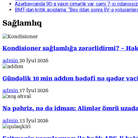
Azərbaycanda 90-a yaxın çimərlik var, cəmi 7-si ödənişsiz
BMT-dən kritik açıqlama: “Beş ildən sonra İİV-ə yoluxanlar
Sağlamlıq
Kondisioner sağlamlığa zərərlidirmi? – Həki
admin
20 İyul 2026
Gündəlik 10 min addım hədəfi nə qədər va
admin
17 İyul 2026
Nə pəhriz, nə də idman: Alimlər ömrü uzada
admin
13 İyul 2026