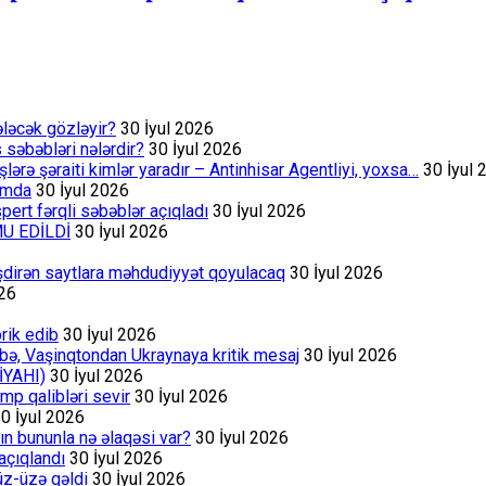
ələcək gözləyir?
30 İyul 2026
s səbəbləri nələrdir?
30 İyul 2026
rə şəraiti kimlər yaradır – Antinhisar Agentliyi, yoxsa…
30 İyul 
rumda
30 İyul 2026
ert fərqli səbəblər açıqladı
30 İyul 2026
MU EDİLDİ
30 İyul 2026
əşdirən saytlara məhdudiyyət qoyulacaq
30 İyul 2026
026
rik edib
30 İyul 2026
bə, Vaşinqtondan Ukraynaya kritik mesaj
30 İyul 2026
İYAHI)
30 İyul 2026
p qalibləri sevir
30 İyul 2026
0 İyul 2026
ın bununla nə əlaqəsi var?
30 İyul 2026
açıqlandı
30 İyul 2026
üz-üzə gəldi
30 İyul 2026