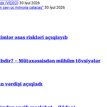
dir (VİDEO)
30 İyul 2026
ın sayı üç milyona çatacaq”
30 İyul 2026
mlər əsas riskləri açıqlayıb
cibdir? – Mütəxəssisdən mühüm tövsiyələr
n vərdişi açıqladı