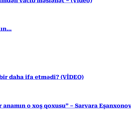
kimdən vacib məsləhət – (Video)
lın…
ir daha ifa etmədi? (VİDEO)
r anamın o xoş qoxusu” – Sarvara Eşanxono