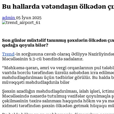
Bu hallarda vətəndaşın ölkədən çı
admin
05 İyun 2025
Son günlər müxtəlif tanınmış şəxslərin ölkədən çıxı
qadağa qoyula bilər?
Trend
-in sorğusuna cavab olaraq Ədliyyə Nazirliyind
Məcəlləsinin 9.3-cü bəndində sadalanır.
“Məhkəmə qərarı, əmri və vergi orqanlarının pul tələbl
vaxtda borclu tərəfindən üzrsüz səbəbdən icra edilm
məhdudlaşdırılması üçün tədbirlər görülür. Bu halda
müvəqqəti məhdudlaşdırıla bilər
Şəxsin azadlığın məhdudlaşdırılması, islah işləri, ic
Məcəlləsində nəzərdə tutulmuş vəzifələr qoyulmaqla şə
çəkilməsinin təxirə salınması haqqında hökm və ya məhk
xidməti tərəfindən şəxsin ölkədən getmək hüququ müv