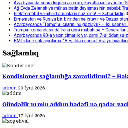
Azərbycanda susuzluqdan ən çox şikayətlənən rayonlar (S
Ağ Evdə Zelenskiyə münasibətin dəyişməsinin səbəbi: Tram
Elektromobil və hibrid sürənlərin nəzərinə! — Xəbərdarlıq
3
Ermənistan və Rusiya bir-birindən nə istəyir və Qazaxıstan
Azərbaycanda “Temu” alıcılarını nə gözləyir? – İki ssenari 
Trampın komandasında İrana görə mübahisə – Generallar 
Azərbaycanda 90-a yaxın çimərlik var, cəmi 7-si ödənişsiz
BMT-dən kritik açıqlama: “Beş ildən sonra İİV-ə yoluxanlar
Sağlamlıq
Kondisioner sağlamlığa zərərlidirmi? – Həki
admin
20 İyul 2026
Gündəlik 10 min addım hədəfi nə qədər va
admin
17 İyul 2026