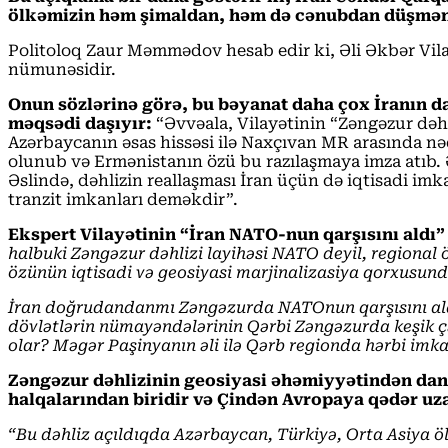
ölkəmizin həm şimaldan, həm də cənubdan düşmən mö
Politoloq Zaur Məmmədov hesab edir ki, Əli Əkbər Vilayə
nümunəsidir.
Onun sözlərinə görə, bu bəyanat daha çox İranın da
məqsədi daşıyır:
“Əvvəala, Vilayətinin “Zəngəzur dəhl
Azərbaycanın əsas hissəsi ilə Naxçıvan MR arasında nəq
olunub və Ermənistanın özü bu razılaşmaya imza atıb. Ə
Əslində, dəhlizin reallaşması İran üçün də iqtisadi im
tranzit imkanları deməkdir”.
Ekspert Vilayətinin “İran NATO-nun qarşısını aldı” 
halbuki Zəngəzur dəhlizi layihəsi NATO deyil, regional ö
özünün iqtisadi və geosiyasi marjinalizasiya qorxusun
İran doğrudandanmı Zəngəzurda NATOnun qarşısını aldı?
dövlətlərin nümayəndələrinin Qərbi Zəngəzurda keşik ç
olar? Məgər Paşinyanın əli ilə Qərb regionda hərbi imk
Zəngəzur dəhlizinin geosiyasi əhəmiyyətindən danı
halqalarından biridir və Çindən Avropaya qədər uz
“Bu dəhliz açıldıqda
Azərbaycan, Türkiyə, Orta Asiya öl