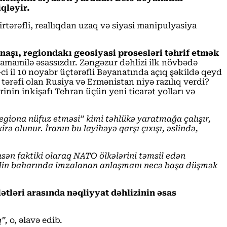
qləyir.
irtərəfli, reallıqdan uzaq və siyasi manipulyasiya
naşı, regiondakı geosiyasi prosesləri təhrif etmək
 tamamilə əsassızdır. Zəngəzur dəhlizi ilk növbədə
ci il 10 noyabr üçtərəfli Bəyanatında açıq şəkildə qeyd
ərəfi olan Rusiya və Ermənistan niyə razılıq verdi?
nin inkişafı Tehran üçün yeni ticarət yolları və
egiona nüfuz etməsi” kimi təhlükə yaratmağa çalışır,
ə olunur. İranın bu layihəyə qarşı çıxışı, əslində,
ən faktiki olaraq NATO ölkələrini təmsil edən
 ilin baharında imzalanan anlaşmanı necə başa düşmək
tləri arasında nəqliyyat dəhlizinin əsas
”,
o, əlavə edib.