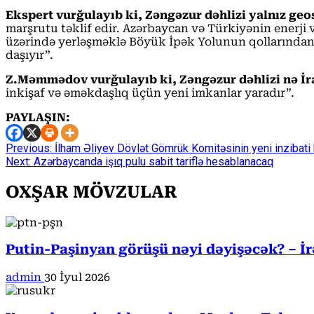
Ekspert vurğulayıb ki, Zəngəzur dəhlizi yalnız geo
marşrutu təklif edir. Azərbaycan və Türkiyənin enerji 
üzərində yerləşməklə Böyük İpək Yolunun qollarından bir
daşıyır”.
Z.Məmmədov vurğulayıb ki, Zəngəzur dəhlizi nə İran
inkişaf və əməkdaşlıq üçün yeni imkanlar yaradır”.
PAYLAŞIN:
Continue
Previous:
İlham Əliyev Dövlət Gömrük Komitəsinin yeni inzibati b
Next:
Azərbaycanda işıq pulu sabit tariflə hesablanacaq
Reading
OXŞAR MÖVZULAR
Putin-Paşinyan görüşü nəyi dəyişəcək? – İ
admin
30 İyul 2026