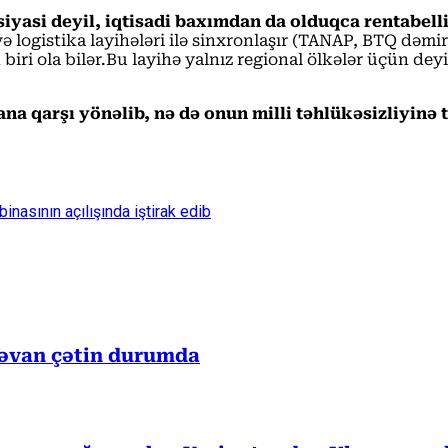
siyasi deyil, iqtisadi baxımdan da olduqca rentabell
və logistika layihələri ilə sinxronlaşır (TANAP, BTQ dəm
i ola bilər.Bu layihə yalnız regional ölkələr üçün deyil
a qarşı yönəlib, nə də onun milli təhlükəsizliyinə t
inasının açılışında iştirak edib
rəvan çətin durumda