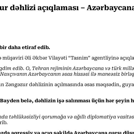
 dəhlizi açıqlaması – Azərbaycana 
ir daha etiraf edib.
ə müşaviri Əli Əkbər Vilayəti “Tasnim” agentliyinə açıql
təqdim edib. O, Tehran rejiminin Azərbaycana və türk mil
ə Naxçıvanın Azərbaycanın əsas hissəsi ilə maneəsiz birl
 Zəngəzur dəhlizinin açılmasında əsas məqsədin, guya
 Bayden belə, dəhlizin işə salınması üçün hər şeyin h
nda təhlükəsizliyi qorumağa və ağıllı diplomatiya vasitə
rib.
azda aqressiv və açıq şəkildə Azərbaycana qarşı düş