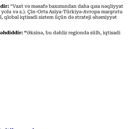
idir:
“Vaxt və məsafə baxımından daha qısa nəqliyyat
ir yolu və s.). Çin-Orta Asiya-Türkiyə-Avropa marşrutu
, qlobal iqtisadi sistem üçün də strateji əhəmiyyət
əhdiddir: “
Əksinə, bu dəhliz regionda sülh, iqtisadi