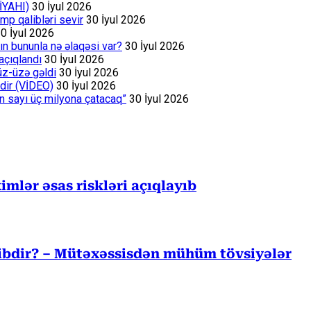
İYAHI)
30 İyul 2026
p qalibləri sevir
30 İyul 2026
0 İyul 2026
ın bununla nə əlaqəsi var?
30 İyul 2026
açıqlandı
30 İyul 2026
üz-üzə gəldi
30 İyul 2026
dir (VİDEO)
30 İyul 2026
ın sayı üç milyona çatacaq”
30 İyul 2026
mlər əsas riskləri açıqlayıb
cibdir? – Mütəxəssisdən mühüm tövsiyələr