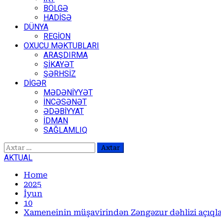
BÖLGƏ
HADİSƏ
DÜNYA
REGİON
OXUCU MƏKTUBLARI
ARAŞDIRMA
ŞİKAYƏT
ŞƏRHSİZ
DİGƏR
MƏDƏNİYYƏT
İNCƏSƏNƏT
ƏDƏBİYYAT
İDMAN
SAĞLAMLIQ
Axtarış:
AKTUAL
Home
2025
İyun
10
Xameneinin müşavirindən Zəngəzur dəhlizi açıqla