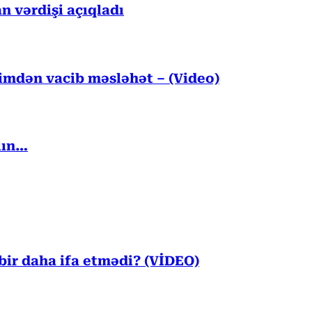
n vərdişi açıqladı
kimdən vacib məsləhət – (Video)
lın…
ir daha ifa etmədi? (VİDEO)