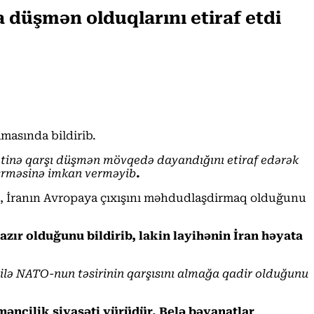
düşmən olduqlarını etiraf etdi
amasında bildirib.
lətinə qarşı düşmən mövqedə dayandığını etiraf edərək
əşrməsinə imkan verməyib
.
, İranın Avropaya çıxışını məhdudlaşdirmaq olduğunu
azır olduğunu bildirib, lakin layihənin İran həyata
silə NATO-nun təsirinin qarşısını almağa qadir olduğunu
mənçilik siyasəti yürüdür. Belə bəyanatlar