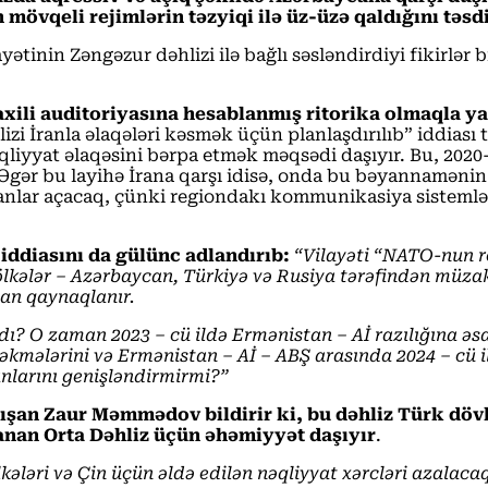
vqeli rejimlərin təzyiqi ilə üz-üzə qaldığını təsdi
tinin Zəngəzur dəhlizi ilə bağlı səsləndirdiyi fikirlər b
xili auditoriyasına hesablanmış ritorika olmaqla ya
izi İranla əlaqələri kəsmək üçün planlaşdırılıb” iddiası
liyyat əlaqəsini bərpa etmək məqsədi daşıyır. Bu, 2020-
gər bu layihə İrana qarşı idisə, onda bu bəyannamənin t
kanlar açacaq, çünki regiondakı kommunikasiya sistemləri
iddiasını da gülünc adlandırıb:
“Vilayəti “NATO-nun r
lkələr – Azərbaycan, Türkiyə və Rusiya tərəfindən müzakir
dan qaynaqlanır.
 O zaman 2023 – cü ildə Ermənistan – Aİ razılığına əsas
əkmələrini və Ermənistan – Aİ – ABŞ arasında 2024 – cü
anlarını genişləndirmirmi?”
şan Zaur Məmmədov bildirir ki, bu dəhliz Türk dövlə
anan Orta Dəhliz üçün əhəmiyyət daşıyır
.
kələri və Çin üçün əldə edilən nəqliyyat xərcləri azalacaq