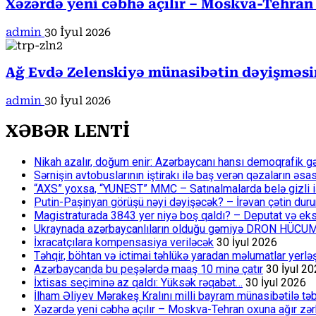
Xəzərdə yeni cəbhə açılır – Moskva-Tehran
admin
30 İyul 2026
Ağ Evdə Zelenskiyə münasibətin dəyişməsin
admin
30 İyul 2026
XƏBƏR LENTİ
Nikah azalır, doğum enir: Azərbaycanı hansı demoqrafik g
Sərnişin avtobuslarının iştirakı ilə baş verən qəzaların əsa
“AXS” yoxsa, “YUNEST” MMC – Satınalmalarda belə gizli işlə
Putin-Paşinyan görüşü nəyi dəyişəcək? – İrəvan çətin du
Magistraturada 3843 yer niyə boş qaldı? – Deputat və eksp
Ukraynada azərbaycanlıların olduğu gəmiyə DRON HÜCU
İxracatçılara kompensasiya veriləcək
30 İyul 2026
Təhqir, böhtan və ictimai təhlükə yaradan məlumatlar yerl
Azərbaycanda bu peşələrdə maaş 10 minə çatır
30 İyul 2
İxtisas seçiminə az qaldı: Yüksək rəqabət…
30 İyul 2026
İlham Əliyev Mərakeş Kralını milli bayram münasibətilə təb
Xəzərdə yeni cəbhə açılır – Moskva-Tehran oxuna ağır zər