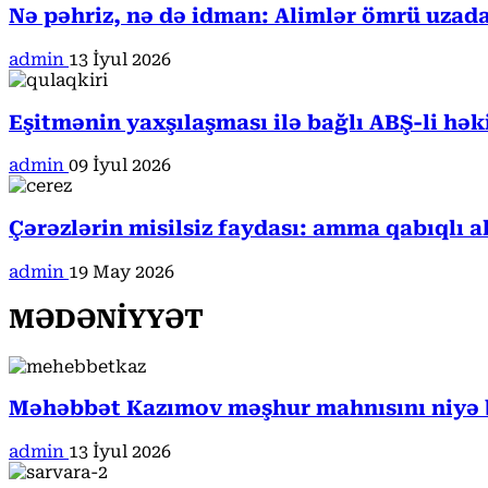
Nə pəhriz, nə də idman: Alimlər ömrü uzada
admin
13 İyul 2026
Eşitmənin yaxşılaşması ilə bağlı ABŞ-li hə
admin
09 İyul 2026
Çərəzlərin misilsiz faydası: amma qabıqlı a
admin
19 May 2026
MƏDƏNİYYƏT
Məhəbbət Kazımov məşhur mahnısını niyə b
admin
13 İyul 2026