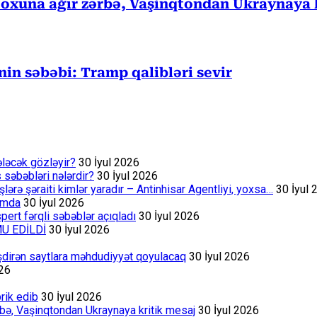
 oxuna ağır zərbə, Vaşinqtondan Ukraynaya 
in səbəbi: Tramp qalibləri sevir
ələcək gözləyir?
30 İyul 2026
s səbəbləri nələrdir?
30 İyul 2026
rə şəraiti kimlər yaradır – Antinhisar Agentliyi, yoxsa…
30 İyul 
rumda
30 İyul 2026
ert fərqli səbəblər açıqladı
30 İyul 2026
MU EDİLDİ
30 İyul 2026
əşdirən saytlara məhdudiyyət qoyulacaq
30 İyul 2026
026
rik edib
30 İyul 2026
bə, Vaşinqtondan Ukraynaya kritik mesaj
30 İyul 2026