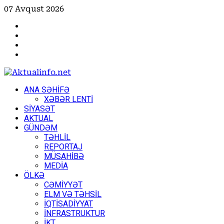
Skip
07 Avqust 2026
to
Facebook
content
Instagram
Youtube
X
Primary
ANA SƏHİFƏ
Menu
XƏBƏR LENTİ
SİYASƏT
AKTUAL
GÜNDƏM
TƏHLİL
REPORTAJ
MÜSAHİBƏ
MEDİA
ÖLKƏ
CƏMİYYƏT
ELM VƏ TƏHSİL
İQTİSADİYYAT
İNFRASTRUKTUR
İKT