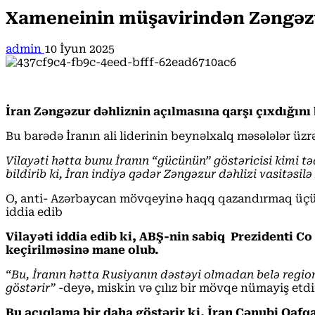
Xameneinin müşavirindən Zəngəzur
admin
10 İyun 2025
İran Zəngəzur dəhliznin açılmasına qarşı çıxdığını b
Bu barədə İranın ali liderinin beynəlxalq məsələlər üzr
Vilayəti hətta bunu İranın “gücünün” göstəricisi kimi 
bildirib ki, İran indiyə qədər
Zəngəzur dəhlizi vasitəsil
O, anti- Azərbaycan mövqeyinə haqq qazandırmaq üçün
iddia edib
Vilayəti iddia edib ki, ABŞ-nin sabiq Prezidenti Co
keçirilməsinə mane ol
ub.
“Bu, İranın hətta Rusiyanın dəstəyi olmadan belə regio
göstərir”
-deyə, miskin və çılız bir mövqe nümayiş etdi
Bu açıqlama bir daha göstərir ki, İran Cənubi Qafq