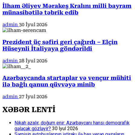
İlham Əliyev Mərakeş Kralını milli bayram
münasibətilə təbrik edib
admin
30 İyul 2026
Prezident üç səfiri geri çağırdı – Elçin
Hüseynli İtaliyaya göndərildi
admin
28 İyul 2026
Azərbaycanda startaplar və vençur mühiti
ilə bağlı qanun qüvvəyə minib
admin
27 İyul 2026
XƏBƏR LENTİ
Nikah azalır, doğum enir: Azərbaycanı hansı demoqrafik
gələcək gözləyir?
30 İyul 2026
Sərnişin avtobuslarının iştirakı ilə baş verən qəzaların