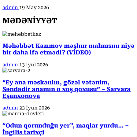
admin
19 May 2026
MƏDƏNİYYƏT
Məhəbbət Kazımov məşhur mahnısını niyə
bir daha ifa etmədi? (VİDEO)
admin
13 İyul 2026
“Ey ana məskənim, gözəl vətənim,
Səndədir anamın o xoş qoxusu” – Sarvara
Eşanxonova
admin
23 İyun 2026
“Odun qorunduğu yer”, maqlar yurdu… –
İngilis tarixçi