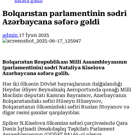
səfərə gəldi
Bolqarıstan parlamentinin sədri
Azərbaycana səfərə gəldi
admin
17 İyun 2025
Bolqarıstan Respublikası Milli Assambleyasının
(parlamentinin) sədri Nataliya Kiselova
Azərbaycana səfərə gəlib.
Hər iki ölkənin Dövlət bayraqlarının dalğalandığı
Heydər Əliyev Beynəlxalq Aeroportunda qonağı Milli
Məclisin deputatı Kamran Bayramov, Azərbaycanın
Bolqarıstandakı səfiri Hüseyn Hüseynov,
Bolqarıstanın ölkəmizdəki səfiri Ruslan Stoyanov və
digər rəsmi şəxslər qarşılayıblar.
Spiker N.Kiselova ölkəmizə səfəri çərçivəsində Qara
Dəniz İqtisadi Əməkdaşlıq Təşkilatı Parlament
Assambleyasının (QDİƏT PA) 65-ci plenar