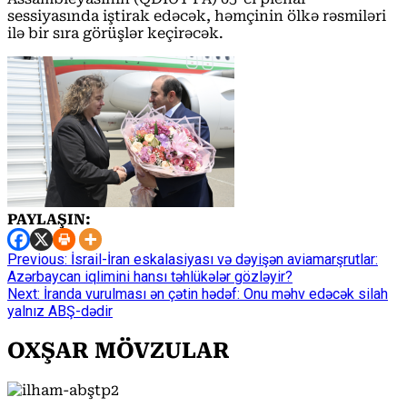
sessiyasında iştirak edəcək, həmçinin ölkə rəsmiləri
ilə bir sıra görüşlər keçirəcək.
PAYLAŞIN:
Continue
Previous:
İsrail-İran eskalasiyası və dəyişən aviamarşrutlar:
Azərbaycan iqlimini hansı təhlükələr gözləyir?
Reading
Next:
İranda vurulması ən çətin hədəf: Onu məhv edəcək silah
yalnız ABŞ-dədir
OXŞAR MÖVZULAR