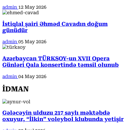
admin
12 May 2026
İstiqlal şairi Əhməd Cavadın doğum
günüdür
admin
05 May 2026
Azərbaycan TÜRKSOY-un XVII Opera
Günləri Qala konsertində təmsil olunub
admin
04 May 2026
İDMAN
Gələcəyin ulduzu 217 saylı məktəbdə
oxuyur, “İlkin” voleybol klubunda yetişir