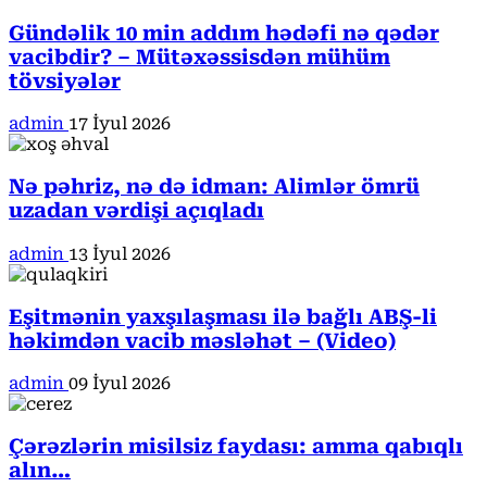
Gündəlik 10 min addım hədəfi nə qədər
vacibdir? – Mütəxəssisdən mühüm
tövsiyələr
admin
17 İyul 2026
Nə pəhriz, nə də idman: Alimlər ömrü
uzadan vərdişi açıqladı
admin
13 İyul 2026
Eşitmənin yaxşılaşması ilə bağlı ABŞ-li
həkimdən vacib məsləhət – (Video)
admin
09 İyul 2026
Çərəzlərin misilsiz faydası: amma qabıqlı
alın…