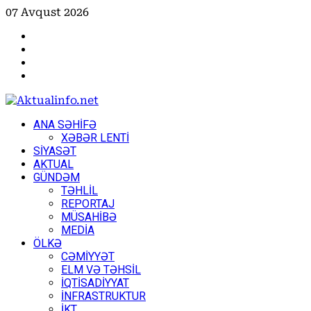
Skip
07 Avqust 2026
to
Facebook
content
Instagram
Youtube
X
Primary
ANA SƏHİFƏ
Menu
XƏBƏR LENTİ
SİYASƏT
AKTUAL
GÜNDƏM
TƏHLİL
REPORTAJ
MÜSAHİBƏ
MEDİA
ÖLKƏ
CƏMİYYƏT
ELM VƏ TƏHSİL
İQTİSADİYYAT
İNFRASTRUKTUR
İKT