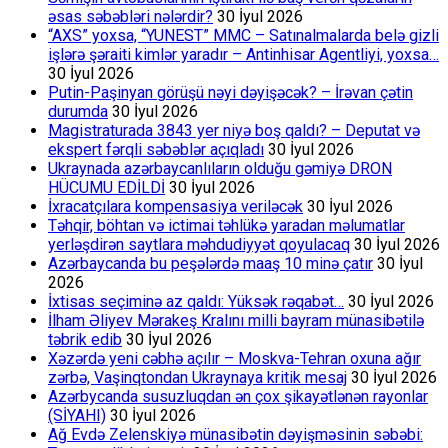
əsas səbəbləri nələrdir?
30 İyul 2026
“AXS” yoxsa, “YUNEST” MMC – Satınalmalarda belə gizli
işlərə şəraiti kimlər yaradır – Antinhisar Agentliyi, yoxsa…
30 İyul 2026
Putin-Paşinyan görüşü nəyi dəyişəcək? – İrəvan çətin
durumda
30 İyul 2026
Magistraturada 3843 yer niyə boş qaldı? – Deputat və
ekspert fərqli səbəblər açıqladı
30 İyul 2026
Ukraynada azərbaycanlıların olduğu gəmiyə DRON
HÜCUMU EDİLDİ
30 İyul 2026
İxracatçılara kompensasiya veriləcək
30 İyul 2026
Təhqir, böhtan və ictimai təhlükə yaradan məlumatlar
yerləşdirən saytlara məhdudiyyət qoyulacaq
30 İyul 2026
Azərbaycanda bu peşələrdə maaş 10 minə çatır
30 İyul
2026
İxtisas seçiminə az qaldı: Yüksək rəqabət…
30 İyul 2026
İlham Əliyev Mərakeş Kralını milli bayram münasibətilə
təbrik edib
30 İyul 2026
Xəzərdə yeni cəbhə açılır – Moskva-Tehran oxuna ağır
zərbə, Vaşinqtondan Ukraynaya kritik mesaj
30 İyul 2026
Azərbycanda susuzluqdan ən çox şikayətlənən rayonlar
(SİYAHI)
30 İyul 2026
Ağ Evdə Zelenskiyə münasibətin dəyişməsinin səbəbi: