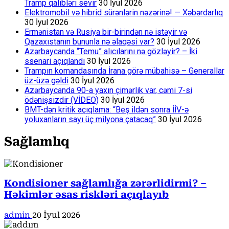
Tramp qalibləri sevir
30 İyul 2026
Elektromobil və hibrid sürənlərin nəzərinə! — Xəbərdarlıq
30 İyul 2026
Ermənistan və Rusiya bir-birindən nə istəyir və
Qazaxıstanın bununla nə əlaqəsi var?
30 İyul 2026
Azərbaycanda “Temu” alıcılarını nə gözləyir? – İki
ssenari açıqlandı
30 İyul 2026
Trampın komandasında İrana görə mübahisə – Generallar
üz-üzə gəldi
30 İyul 2026
Azərbaycanda 90-a yaxın çimərlik var, cəmi 7-si
ödənişsizdir (VİDEO)
30 İyul 2026
BMT-dən kritik açıqlama: “Beş ildən sonra İİV-ə
yoluxanların sayı üç milyona çatacaq”
30 İyul 2026
Sağlamlıq
Kondisioner sağlamlığa zərərlidirmi? –
Həkimlər əsas riskləri açıqlayıb
admin
20 İyul 2026