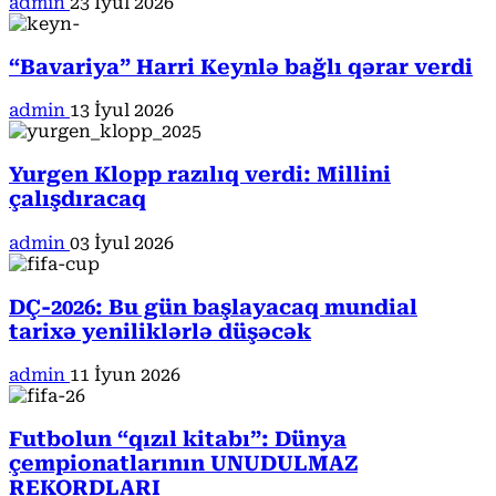
admin
23 İyul 2026
“Bavariya” Harri Keynlə bağlı qərar verdi
admin
13 İyul 2026
Yurgen Klopp razılıq verdi: Millini
çalışdıracaq
admin
03 İyul 2026
DÇ-2026: Bu gün başlayacaq mundial
tarixə yeniliklərlə düşəcək
admin
11 İyun 2026
Futbolun “qızıl kitabı”: Dünya
çempionatlarının UNUDULMAZ
REKORDLARI