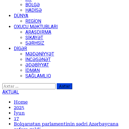
BÖLGƏ
HADİSƏ
DÜNYA
REGİON
OXUCU MƏKTUBLARI
ARAŞDIRMA
ŞİKAYƏT
ŞƏRHSİZ
DİGƏR
MƏDƏNİYYƏT
İNCƏSƏNƏT
ƏDƏBİYYAT
İDMAN
SAĞLAMLIQ
Axtarış:
AKTUAL
Home
2025
İyun
17
Bolqarıstan parlamentinin sədri Azərbaycana