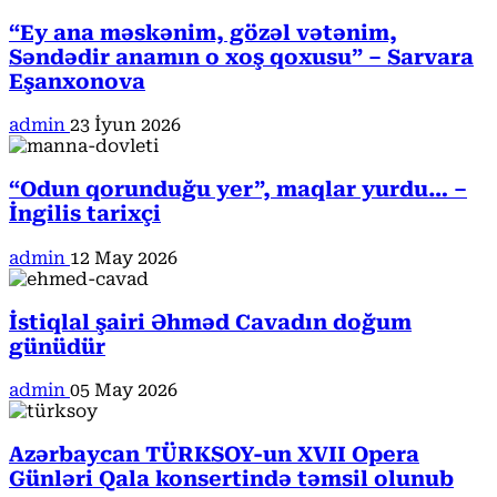
“Ey ana məskənim, gözəl vətənim,
Səndədir anamın o xoş qoxusu” – Sarvara
Eşanxonova
admin
23 İyun 2026
“Odun qorunduğu yer”, maqlar yurdu… –
İngilis tarixçi
admin
12 May 2026
İstiqlal şairi Əhməd Cavadın doğum
günüdür
admin
05 May 2026
Azərbaycan TÜRKSOY-un XVII Opera
Günləri Qala konsertində təmsil olunub