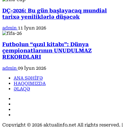
DÇ-2026: Bu gün başlayacaq mundial
tarixə yeniliklərlə düşəcək
admin
11 İyun 2026
Futbolun “qızıl kitabı”: Dünya
çempionatlarının UNUDULMAZ
REKORDLARI
admin
09 İyun 2026
ANA SƏHİFƏ
HAQQIMIZDA
ƏLAQƏ
Facebook
Instagram
Youtube
X
Copyright © 2026 aktualinfo.net All rights reserved.
|