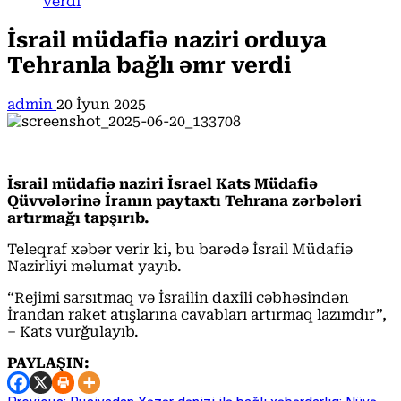
verdi
İsrail müdafiə naziri orduya
Tehranla bağlı əmr verdi
admin
20 İyun 2025
İsrail müdafiə naziri İsrael Kats Müdafiə
Qüvvələrinə İranın paytaxtı Tehrana zərbələri
artırmağı tapşırıb.
Teleqraf xəbər verir ki, bu barədə İsrail Müdafiə
Nazirliyi məlumat yayıb.
“Rejimi sarsıtmaq və İsrailin daxili cəbhəsindən
İrandan raket atışlarına cavabları artırmaq lazımdır”,
– Kats vurğulayıb.
PAYLAŞIN: