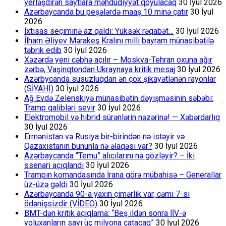
yerləşdirən saytlara məhdudiyyət qoyulacaq
30 İyul 2026
Azərbaycanda bu peşələrdə maaş 10 minə çatır
30 İyul
2026
İxtisas seçiminə az qaldı: Yüksək rəqabət…
30 İyul 2026
İlham Əliyev Mərakeş Kralını milli bayram münasibətilə
təbrik edib
30 İyul 2026
Xəzərdə yeni cəbhə açılır – Moskva-Tehran oxuna ağır
zərbə, Vaşinqtondan Ukraynaya kritik mesaj
30 İyul 2026
Azərbycanda susuzluqdan ən çox şikayətlənən rayonlar
(SİYAHI)
30 İyul 2026
Ağ Evdə Zelenskiyə münasibətin dəyişməsinin səbəbi:
Tramp qalibləri sevir
30 İyul 2026
Elektromobil və hibrid sürənlərin nəzərinə! — Xəbərdarlıq
30 İyul 2026
Ermənistan və Rusiya bir-birindən nə istəyir və
Qazaxıstanın bununla nə əlaqəsi var?
30 İyul 2026
Azərbaycanda “Temu” alıcılarını nə gözləyir? – İki
ssenari açıqlandı
30 İyul 2026
Trampın komandasında İrana görə mübahisə – Generallar
üz-üzə gəldi
30 İyul 2026
Azərbaycanda 90-a yaxın çimərlik var, cəmi 7-si
ödənişsizdir (VİDEO)
30 İyul 2026
BMT-dən kritik açıqlama: “Beş ildən sonra İİV-ə
yoluxanların sayı üç milyona çatacaq”
30 İyul 2026