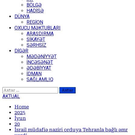
BÖLGƏ
HADİSƏ
DÜNYA
REGİON
OXUCU MƏKTUBLARI
ARAŞDIRMA
ŞİKAYƏT
ŞƏRHSİZ
DİGƏR
MƏDƏNİYYƏT
İNCƏSƏNƏT
ƏDƏBİYYAT
İDMAN
SAĞLAMLIQ
Axtarış:
AKTUAL
Home
2025
İyun
20
İsrail müdafiə naziri orduya Tehranla bağlı əmr