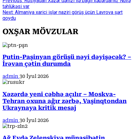
Continue
Previous:
Rusiyadan Xəzər dənizi ilə bağlı xəbərdarlıq: Nüvə
təhlükəsi var
Reading
Next:
Almaniya xarici işlər naziri görüş üçün Lavrova şərt
qoydu
OXŞAR MÖVZULAR
Putin-Paşinyan görüşü nəyi dəyişəcək? –
İrəvan çətin durumda
admin
30 İyul 2026
Xəzərdə yeni cəbhə açılır – Moskva-
Tehran oxuna ağır zərbə, Vaşinqtondan
Ukraynaya kritik mesaj
admin
30 İyul 2026
Ağ Evdə Zelenskiyə münasibətin