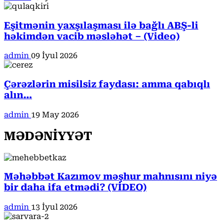
Eşitmənin yaxşılaşması ilə bağlı ABŞ-li
həkimdən vacib məsləhət – (Video)
admin
09 İyul 2026
Çərəzlərin misilsiz faydası: amma qabıqlı
alın…
admin
19 May 2026
MƏDƏNİYYƏT
Məhəbbət Kazımov məşhur mahnısını niyə
bir daha ifa etmədi? (VİDEO)
admin
13 İyul 2026