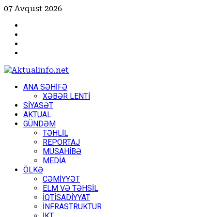
Skip
07 Avqust 2026
to
Facebook
content
Instagram
Youtube
X
Primary
ANA SƏHİFƏ
Menu
XƏBƏR LENTİ
SİYASƏT
AKTUAL
GÜNDƏM
TƏHLİL
REPORTAJ
MÜSAHİBƏ
MEDİA
ÖLKƏ
CƏMİYYƏT
ELM VƏ TƏHSİL
İQTİSADİYYAT
İNFRASTRUKTUR
İKT