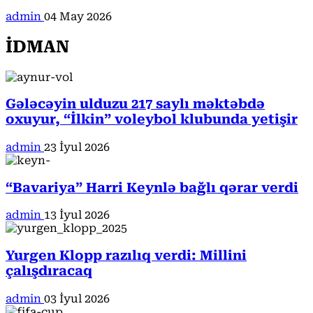
admin
04 May 2026
İDMAN
Gələcəyin ulduzu 217 saylı məktəbdə
oxuyur, “İlkin” voleybol klubunda yetişir
admin
23 İyul 2026
“Bavariya” Harri Keynlə bağlı qərar verdi
admin
13 İyul 2026
Yurgen Klopp razılıq verdi: Millini
çalışdıracaq
admin
03 İyul 2026