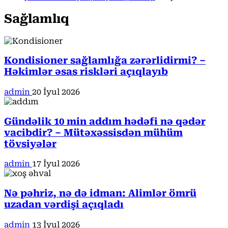
Sağlamlıq
Kondisioner sağlamlığa zərərlidirmi? –
Həkimlər əsas riskləri açıqlayıb
admin
20 İyul 2026
Gündəlik 10 min addım hədəfi nə qədər
vacibdir? – Mütəxəssisdən mühüm
tövsiyələr
admin
17 İyul 2026
Nə pəhriz, nə də idman: Alimlər ömrü
uzadan vərdişi açıqladı
admin
13 İyul 2026