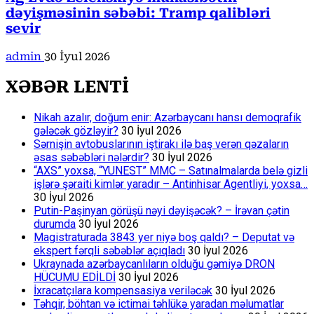
dəyişməsinin səbəbi: Tramp qalibləri
sevir
admin
30 İyul 2026
XƏBƏR LENTİ
Nikah azalır, doğum enir: Azərbaycanı hansı demoqrafik
gələcək gözləyir?
30 İyul 2026
Sərnişin avtobuslarının iştirakı ilə baş verən qəzaların
əsas səbəbləri nələrdir?
30 İyul 2026
“AXS” yoxsa, “YUNEST” MMC – Satınalmalarda belə gizli
işlərə şəraiti kimlər yaradır – Antinhisar Agentliyi, yoxsa…
30 İyul 2026
Putin-Paşinyan görüşü nəyi dəyişəcək? – İrəvan çətin
durumda
30 İyul 2026
Magistraturada 3843 yer niyə boş qaldı? – Deputat və
ekspert fərqli səbəblər açıqladı
30 İyul 2026
Ukraynada azərbaycanlıların olduğu gəmiyə DRON
HÜCUMU EDİLDİ
30 İyul 2026
İxracatçılara kompensasiya veriləcək
30 İyul 2026
Təhqir, böhtan və ictimai təhlükə yaradan məlumatlar