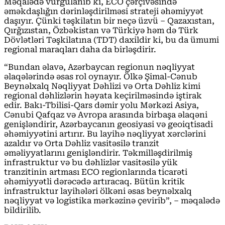
Məqalədə vurğulanıb ki, ECO çərçivəsində
əməkdaşlığın dərinləşdirilməsi strateji əhəmiyyət
daşıyır. Çünki təşkilatın bir neçə üzvü – Qazaxıstan,
Qırğızıstan, Özbəkistan və Türkiyə həm də Türk
Dövlətləri Təşkilatına (TDT) daxildir ki, bu da ümumi
regional maraqları daha da birləşdirir.
“Bundan əlavə, Azərbaycan regionun nəqliyyat
əlaqələrində əsas rol oynayır. Ölkə Şimal-Cənub
Beynəlxalq Nəqliyyat Dəhlizi və Orta Dəhliz kimi
regional dəhlizlərin həyata keçirilməsində iştirak
edir. Bakı-Tbilisi-Qars dəmir yolu Mərkəzi Asiya,
Cənubi Qafqaz və Avropa arasında birbaşa əlaqəni
genişləndirir, Azərbaycanın geosiyasi və geoiqtisadi
əhəmiyyətini artırır. Bu layihə nəqliyyat xərclərini
azaldır və Orta Dəhliz vasitəsilə tranzit
əməliyyatlarını genişləndirir. Təkmilləşdirilmiş
infrastruktur və bu dəhlizlər vasitəsilə yük
tranzitinin artması ECO regionlarında ticarəti
əhəmiyyətli dərəcədə artıracaq. Bütün kritik
infrastruktur layihələri ölkəni əsas beynəlxalq
nəqliyyat və logistika mərkəzinə çevirib”, – məqalədə
bildirilib.