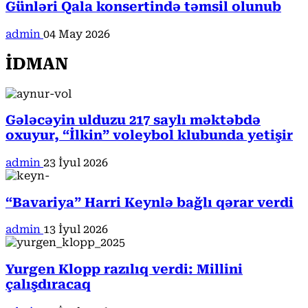
Günləri Qala konsertində təmsil olunub
admin
04 May 2026
İDMAN
Gələcəyin ulduzu 217 saylı məktəbdə
oxuyur, “İlkin” voleybol klubunda yetişir
admin
23 İyul 2026
“Bavariya” Harri Keynlə bağlı qərar verdi
admin
13 İyul 2026
Yurgen Klopp razılıq verdi: Millini
çalışdıracaq