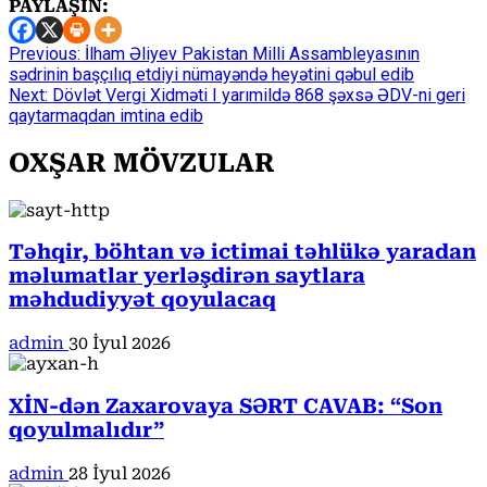
PAYLAŞIN:
Continue
Previous:
İlham Əliyev Pakistan Milli Assambleyasının
sədrinin başçılıq etdiyi nümayəndə heyətini qəbul edib
Reading
Next:
Dövlət Vergi Xidməti I yarımildə 868 şəxsə ƏDV-ni geri
qaytarmaqdan imtina edib
OXŞAR MÖVZULAR
Təhqir, böhtan və ictimai təhlükə yaradan
məlumatlar yerləşdirən saytlara
məhdudiyyət qoyulacaq
admin
30 İyul 2026
XİN-dən Zaxarovaya SƏRT CAVAB: “Son
qoyulmalıdır”
admin
28 İyul 2026