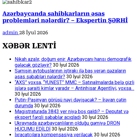
Azərbaycanda sahibkarların əsas
problemləri nələrdir? – Ekspertin ŞƏRHİ
admin
28 İyul 2026
XƏBƏR LENTİ
Nikah azalır, doğum enir: Azərbaycanı hansı demoqrafik
gələcək gözləyir?
30 İyul 2026
Sərnişin avtobuslarının iştirakı ilə baş verən qəzaların
əsas səbəbləri nələrdir?
30 İyul 2026
“AXS” yoxsa, “YUNEST” MMC – Satınalmalarda belə gizli
işlərə şəraiti kimlər yaradır – Antinhisar Agentliyi, yoxsa…
30 İyul 2026
Putin-Paşinyan görüşü nəyi dəyişəcək? – İrəvan çətin
durumda
30 İyul 2026
Magistraturada 3843 yer niyə boş qaldı? – Deputat və
ekspert fərqli səbəblər açıqladı
30 İyul 2026
Ukraynada azərbaycanlıların olduğu gəmiyə DRON
HÜCUMU EDİLDİ
30 İyul 2026
İxracatçılara kompensasiya veriləcək
30 İyul 2026