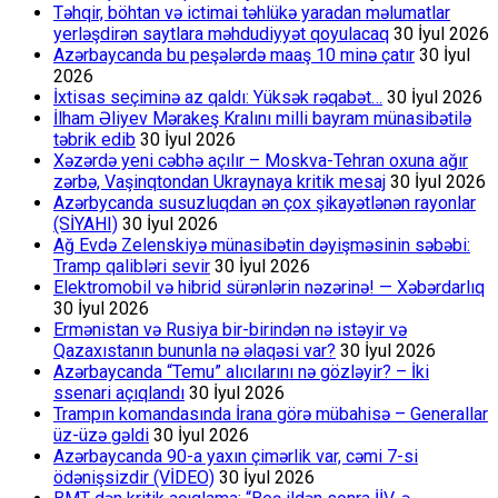
Təhqir, böhtan və ictimai təhlükə yaradan məlumatlar
yerləşdirən saytlara məhdudiyyət qoyulacaq
30 İyul 2026
Azərbaycanda bu peşələrdə maaş 10 minə çatır
30 İyul
2026
İxtisas seçiminə az qaldı: Yüksək rəqabət…
30 İyul 2026
İlham Əliyev Mərakeş Kralını milli bayram münasibətilə
təbrik edib
30 İyul 2026
Xəzərdə yeni cəbhə açılır – Moskva-Tehran oxuna ağır
zərbə, Vaşinqtondan Ukraynaya kritik mesaj
30 İyul 2026
Azərbycanda susuzluqdan ən çox şikayətlənən rayonlar
(SİYAHI)
30 İyul 2026
Ağ Evdə Zelenskiyə münasibətin dəyişməsinin səbəbi:
Tramp qalibləri sevir
30 İyul 2026
Elektromobil və hibrid sürənlərin nəzərinə! — Xəbərdarlıq
30 İyul 2026
Ermənistan və Rusiya bir-birindən nə istəyir və
Qazaxıstanın bununla nə əlaqəsi var?
30 İyul 2026
Azərbaycanda “Temu” alıcılarını nə gözləyir? – İki
ssenari açıqlandı
30 İyul 2026
Trampın komandasında İrana görə mübahisə – Generallar
üz-üzə gəldi
30 İyul 2026
Azərbaycanda 90-a yaxın çimərlik var, cəmi 7-si
ödənişsizdir (VİDEO)
30 İyul 2026