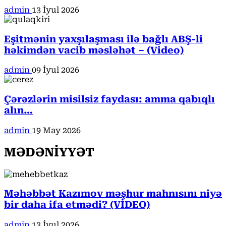
admin
13 İyul 2026
Eşitmənin yaxşılaşması ilə bağlı ABŞ-li
həkimdən vacib məsləhət – (Video)
admin
09 İyul 2026
Çərəzlərin misilsiz faydası: amma qabıqlı
alın…
admin
19 May 2026
MƏDƏNİYYƏT
Məhəbbət Kazımov məşhur mahnısını niyə
bir daha ifa etmədi? (VİDEO)
admin
13 İyul 2026