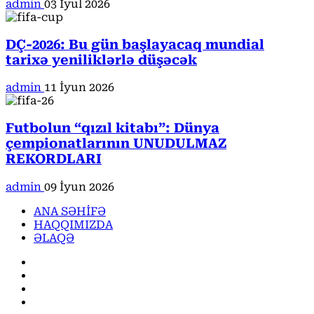
admin
03 İyul 2026
DÇ-2026: Bu gün başlayacaq mundial
tarixə yeniliklərlə düşəcək
admin
11 İyun 2026
Futbolun “qızıl kitabı”: Dünya
çempionatlarının UNUDULMAZ
REKORDLARI
admin
09 İyun 2026
ANA SƏHİFƏ
HAQQIMIZDA
ƏLAQƏ
Facebook
Instagram
Youtube
X