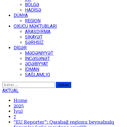
BÖLGƏ
HADİSƏ
DÜNYA
REGİON
OXUCU MƏKTUBLARI
ARAŞDIRMA
ŞİKAYƏT
ŞƏRHSİZ
DİGƏR
MƏDƏNİYYƏT
İNCƏSƏNƏT
ƏDƏBİYYAT
İDMAN
SAĞLAMLIQ
Axtarış:
AKTUAL
Home
2025
İyul
7
“EU Reporter”: Qarabağ regionu beynəlxalq