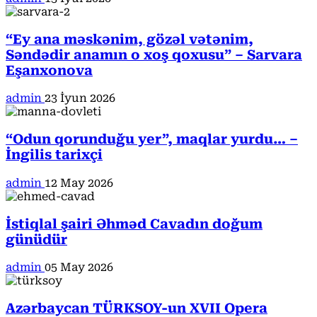
“Ey ana məskənim, gözəl vətənim,
Səndədir anamın o xoş qoxusu” – Sarvara
Eşanxonova
admin
23 İyun 2026
“Odun qorunduğu yer”, maqlar yurdu… –
İngilis tarixçi
admin
12 May 2026
İstiqlal şairi Əhməd Cavadın doğum
günüdür
admin
05 May 2026
Azərbaycan TÜRKSOY-un XVII Opera