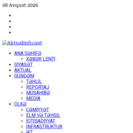
Skip
08 Avqust 2026
to
Facebook
content
Instagram
Youtube
X
Primary
ANA SƏHİFƏ
Menu
XƏBƏR LENTİ
SİYASƏT
AKTUAL
GÜNDƏM
TƏHLİL
REPORTAJ
MÜSAHİBƏ
MEDİA
ÖLKƏ
CƏMİYYƏT
ELM VƏ TƏHSİL
İQTİSADİYYAT
İNFRASTRUKTUR
İKT