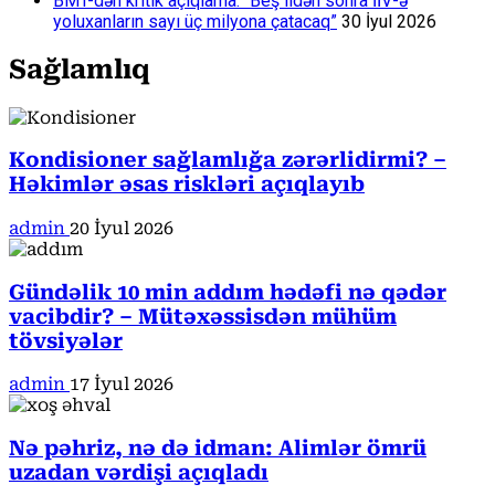
BMT-dən kritik açıqlama: “Beş ildən sonra İİV-ə
yoluxanların sayı üç milyona çatacaq”
30 İyul 2026
Sağlamlıq
Kondisioner sağlamlığa zərərlidirmi? –
Həkimlər əsas riskləri açıqlayıb
admin
20 İyul 2026
Gündəlik 10 min addım hədəfi nə qədər
vacibdir? – Mütəxəssisdən mühüm
tövsiyələr
admin
17 İyul 2026
Nə pəhriz, nə də idman: Alimlər ömrü
uzadan vərdişi açıqladı