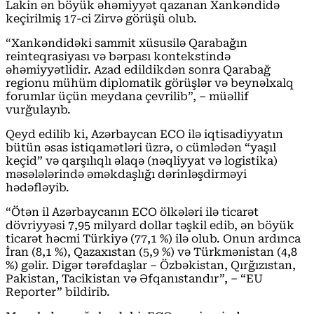
Lakin ən böyük əhəmiyyət qazanan Xankəndidə
keçirilmiş 17-ci Zirvə görüşü olub.
“Xankəndidəki sammit xüsusilə Qarabağın
reinteqrasiyası və bərpası kontekstində
əhəmiyyətlidir. Azad edildikdən sonra Qarabağ
regionu mühüm diplomatik görüşlər və beynəlxalq
forumlar üçün meydana çevrilib”, – müəllif
vurğulayıb.
Qeyd edilib ki, Azərbaycan ECO ilə iqtisadiyyatın
bütün əsas istiqamətləri üzrə, o cümlədən “yaşıl
keçid” və qarşılıqlı əlaqə (nəqliyyat və logistika)
məsələlərində əməkdaşlığı dərinləşdirməyi
hədəfləyib.
“Ötən il Azərbaycanın ECO ölkələri ilə ticarət
dövriyyəsi 7,95 milyard dollar təşkil edib, ən böyük
ticarət həcmi Türkiyə (77,1 %) ilə olub. Onun ardınca
İran (8,1 %), Qazaxıstan (5,9 %) və Türkmənistan (4,8
%) gəlir. Digər tərəfdaşlar – Özbəkistan, Qırğızıstan,
Pakistan, Tacikistan və Əfqanıstandır”, – “EU
Reporter” bildirib.