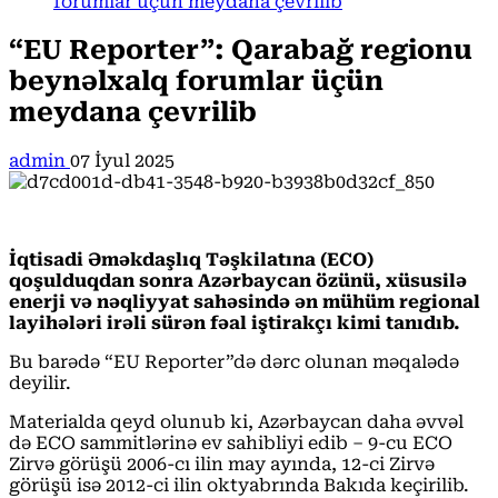
forumlar üçün meydana çevrilib
“EU Reporter”: Qarabağ regionu
beynəlxalq forumlar üçün
meydana çevrilib
admin
07 İyul 2025
İqtisadi Əməkdaşlıq Təşkilatına (ECO)
qoşulduqdan sonra Azərbaycan özünü, xüsusilə
enerji və nəqliyyat sahəsində ən mühüm regional
layihələri irəli sürən fəal iştirakçı kimi tanıdıb.
Bu barədə “EU Reporter”də dərc olunan məqalədə
deyilir.
Materialda qeyd olunub ki, Azərbaycan daha əvvəl
də ECO sammitlərinə ev sahibliyi edib – 9-cu ECO
Zirvə görüşü 2006-cı ilin may ayında, 12-ci Zirvə
görüşü isə 2012-ci ilin oktyabrında Bakıda keçirilib.