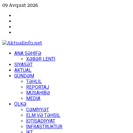
Skip
09 Avqust 2026
to
Facebook
content
Instagram
Youtube
X
Primary
ANA SƏHİFƏ
Menu
XƏBƏR LENTİ
SİYASƏT
AKTUAL
GÜNDƏM
TƏHLİL
REPORTAJ
MÜSAHİBƏ
MEDİA
ÖLKƏ
CƏMİYYƏT
ELM VƏ TƏHSİL
İQTİSADİYYAT
İNFRASTRUKTUR
İKT