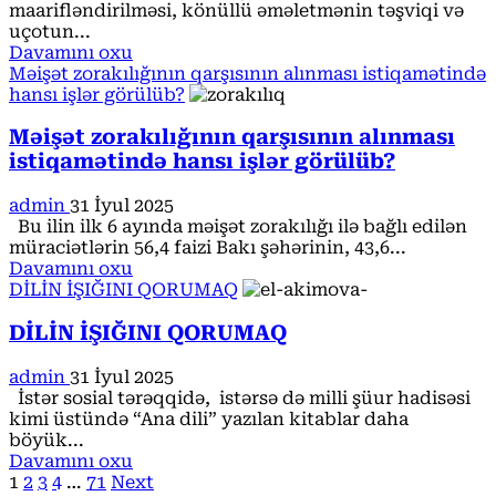
maarifləndirilməsi, könüllü əməletmənin təşviqi və
uçotun...
Read
Davamını oxu
more
Məişət zorakılığının qarşısının alınması istiqamətində
about
hansı işlər görülüb?
Azad
edilmiş
Məişət zorakılığının qarşısının alınması
ərazilərdə
istiqamətində hansı işlər görülüb?
hotellərin
ƏDV-
admin
31 İyul 2025
ni
Bu ilin ilk 6 ayında məişət zorakılığı ilə bağlı edilən
geri
müraciətlərin 56,4 faizi Bakı şəhərinin, 43,6...
qaytarması
Read
Davamını oxu
imkanları
more
DİLİN İŞIĞINI QORUMAQ
dəyərləndirilib
about
Məişət
DİLİN İŞIĞINI QORUMAQ
zorakılığının
qarşısının
admin
31 İyul 2025
alınması
İstər sosial tərəqqidə, istərsə də milli şüur hadisəsi
istiqamətində
kimi üstündə “Ana dili” yazılan kitablar daha
hansı
böyük...
işlər
Read
Davamını oxu
görülüb?
Posts
more
1
2
3
4
…
71
Next