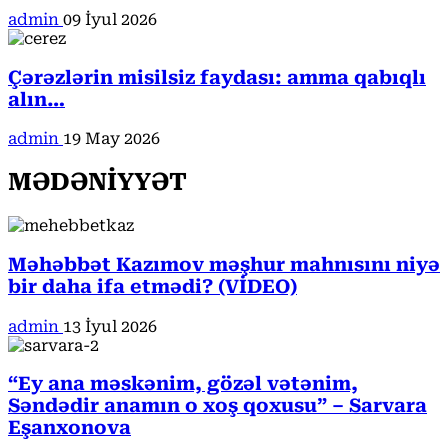
admin
09 İyul 2026
Çərəzlərin misilsiz faydası: amma qabıqlı
alın…
admin
19 May 2026
MƏDƏNİYYƏT
Məhəbbət Kazımov məşhur mahnısını niyə
bir daha ifa etmədi? (VİDEO)
admin
13 İyul 2026
“Ey ana məskənim, gözəl vətənim,
Səndədir anamın o xoş qoxusu” – Sarvara
Eşanxonova