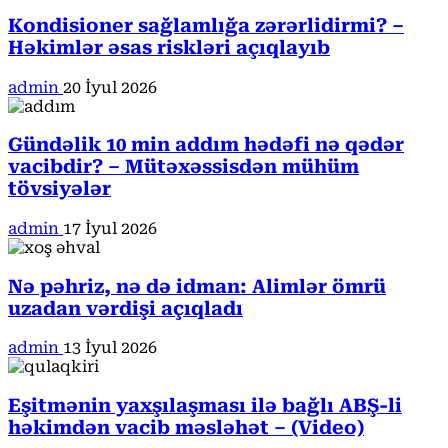
Kondisioner sağlamlığa zərərlidirmi? –
Həkimlər əsas riskləri açıqlayıb
admin
20 İyul 2026
Gündəlik 10 min addım hədəfi nə qədər
vacibdir? – Mütəxəssisdən mühüm
tövsiyələr
admin
17 İyul 2026
Nə pəhriz, nə də idman: Alimlər ömrü
uzadan vərdişi açıqladı
admin
13 İyul 2026
Eşitmənin yaxşılaşması ilə bağlı ABŞ-li
həkimdən vacib məsləhət – (Video)