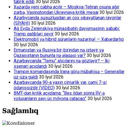
təbrik edib
30 İyul 2026
Xəzərdə yeni cəbhə açılır – Moskva-Tehran oxuna ağır
zərbə, Vaşinqtondan Ukraynaya kritik mesaj
30 İyul 2026
Azərbycanda susuzluqdan ən çox şikayətlənən rayonlar
(SİYAHI)
30 İyul 2026
Ağ Evdə Zelenskiyə münasibətin dəyişməsinin səbəbi:
Tramp qalibləri sevir
30 İyul 2026
Elektromobil və hibrid sürənlərin nəzərinə! — Xəbərdarlıq
30 İyul 2026
Ermənistan və Rusiya bir-birindən nə istəyir və
Qazaxıstanın bununla nə əlaqəsi var?
30 İyul 2026
Azərbaycanda “Temu” alıcılarını nə gözləyir? – İki
ssenari açıqlandı
30 İyul 2026
Trampın komandasında İrana görə mübahisə – Generallar
üz-üzə gəldi
30 İyul 2026
Azərbaycanda 90-a yaxın çimərlik var, cəmi 7-si
ödənişsizdir (VİDEO)
30 İyul 2026
BMT-dən kritik açıqlama: “Beş ildən sonra İİV-ə
yoluxanların sayı üç milyona çatacaq”
30 İyul 2026
Sağlamlıq