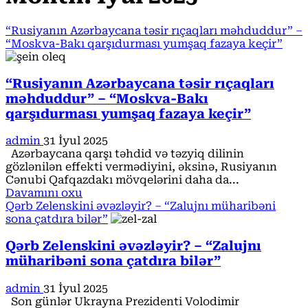
“Rusiyanın Azərbaycana təsir rıçaqları məhduddur” –
“Moskva-Bakı qarşıdurması yumşaq fazaya keçir”
“Rusiyanın Azərbaycana təsir rıçaqları
məhduddur” – “Moskva-Bakı
qarşıdurması yumşaq fazaya keçir”
admin
31 İyul 2025
Azərbaycana qarşı təhdid və təzyiq dilinin
gözlənilən effekti vermədiyini, əksinə, Rusiyanın
Cənubi Qafqazdakı mövqelərini daha da...
Read
Davamını oxu
more
Qərb Zelenskini əvəzləyir? – “Zalujnı müharibəni
about
sona çatdıra bilər”
“Rusiyanın
Azərbaycana
Qərb Zelenskini əvəzləyir? – “Zalujnı
təsir
müharibəni sona çatdıra bilər”
rıçaqları
məhduddur”
admin
31 İyul 2025
–
Son günlər Ukrayna Prezidenti Volodimir