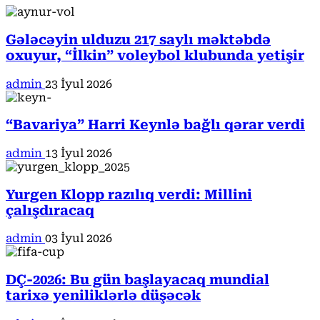
Gələcəyin ulduzu 217 saylı məktəbdə
oxuyur, “İlkin” voleybol klubunda yetişir
admin
23 İyul 2026
“Bavariya” Harri Keynlə bağlı qərar verdi
admin
13 İyul 2026
Yurgen Klopp razılıq verdi: Millini
çalışdıracaq
admin
03 İyul 2026
DÇ-2026: Bu gün başlayacaq mundial
tarixə yeniliklərlə düşəcək