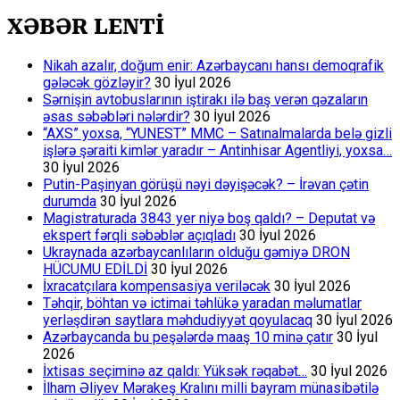
about
pagination
DİLİN
XƏBƏR LENTİ
İŞIĞINI
QORUMAQ
Nikah azalır, doğum enir: Azərbaycanı hansı demoqrafik
gələcək gözləyir?
30 İyul 2026
Sərnişin avtobuslarının iştirakı ilə baş verən qəzaların
əsas səbəbləri nələrdir?
30 İyul 2026
“AXS” yoxsa, “YUNEST” MMC – Satınalmalarda belə gizli
işlərə şəraiti kimlər yaradır – Antinhisar Agentliyi, yoxsa…
30 İyul 2026
Putin-Paşinyan görüşü nəyi dəyişəcək? – İrəvan çətin
durumda
30 İyul 2026
Magistraturada 3843 yer niyə boş qaldı? – Deputat və
ekspert fərqli səbəblər açıqladı
30 İyul 2026
Ukraynada azərbaycanlıların olduğu gəmiyə DRON
HÜCUMU EDİLDİ
30 İyul 2026
İxracatçılara kompensasiya veriləcək
30 İyul 2026
Təhqir, böhtan və ictimai təhlükə yaradan məlumatlar
yerləşdirən saytlara məhdudiyyət qoyulacaq
30 İyul 2026
Azərbaycanda bu peşələrdə maaş 10 minə çatır
30 İyul
2026
İxtisas seçiminə az qaldı: Yüksək rəqabət…
30 İyul 2026
İlham Əliyev Mərakeş Kralını milli bayram münasibətilə