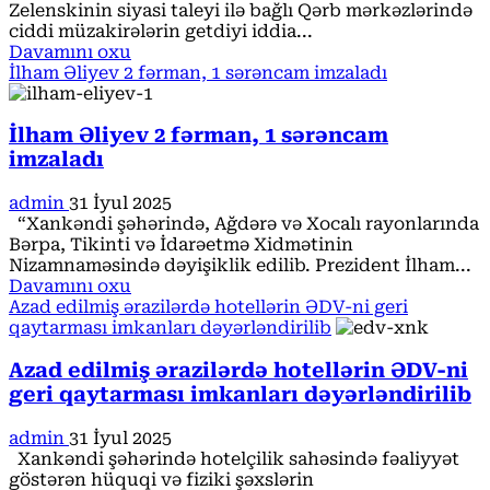
“Moskva-
Zelenskinin siyasi taleyi ilə bağlı Qərb mərkəzlərində
Bakı
ciddi müzakirələrin getdiyi iddia...
qarşıdurması
Read
Davamını oxu
yumşaq
more
İlham Əliyev 2 fərman, 1 sərəncam imzaladı
fazaya
about
keçir”
Qərb
Zelenskini
İlham Əliyev 2 fərman, 1 sərəncam
əvəzləyir?
imzaladı
–
“Zalujnı
admin
31 İyul 2025
müharibəni
“Xankəndi şəhərində, Ağdərə və Xocalı rayonlarında
sona
Bərpa, Tikinti və İdarəetmə Xidmətinin
çatdıra
Nizamnaməsində dəyişiklik edilib. Prezident İlham...
bilər”
Read
Davamını oxu
more
Azad edilmiş ərazilərdə hotellərin ƏDV-ni geri
about
qaytarması imkanları dəyərləndirilib
İlham
Əliyev
Azad edilmiş ərazilərdə hotellərin ƏDV-ni
2
geri qaytarması imkanları dəyərləndirilib
fərman,
1
admin
31 İyul 2025
sərəncam
Xankəndi şəhərində hotelçilik sahəsində fəaliyyət
imzaladı
göstərən hüquqi və fiziki şəxslərin