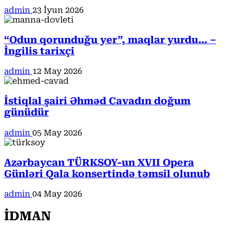
admin
23 İyun 2026
“Odun qorunduğu yer”, maqlar yurdu… –
İngilis tarixçi
admin
12 May 2026
İstiqlal şairi Əhməd Cavadın doğum
günüdür
admin
05 May 2026
Azərbaycan TÜRKSOY-un XVII Opera
Günləri Qala konsertində təmsil olunub
admin
04 May 2026
İDMAN