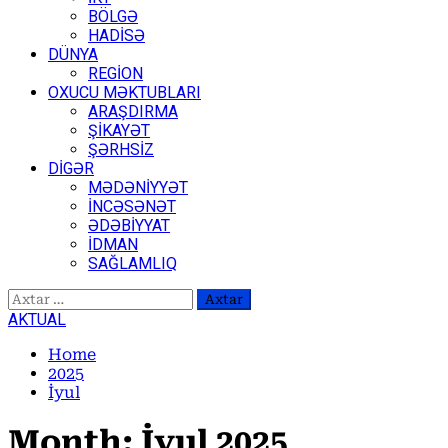
BÖLGƏ
HADİSƏ
DÜNYA
REGİON
OXUCU MƏKTUBLARI
ARAŞDIRMA
ŞİKAYƏT
ŞƏRHSİZ
DİGƏR
MƏDƏNİYYƏT
İNCƏSƏNƏT
ƏDƏBİYYAT
İDMAN
SAĞLAMLIQ
Axtarış:
AKTUAL
Home
2025
İyul
Month:
İyul 2025