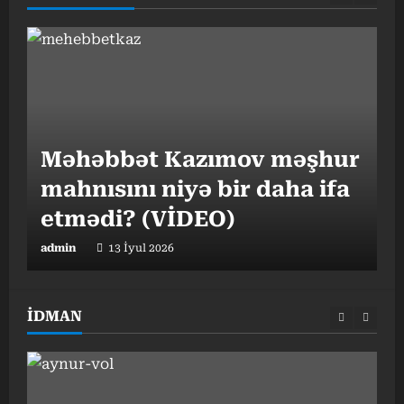
“
Məhəbbət Kazımov məşhur
v
mahnısını niyə bir daha ifa
o
etmədi? (VİDEO)
admin
13 İyul 2026
a
İDMAN