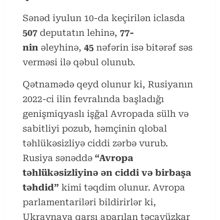
Sənəd iyulun 10-da keçirilən iclasda
507
deputatın lehinə,
77-
nin
əleyhinə,
45
nəfərin isə bitərəf səs
verməsi ilə qəbul olunub.
Qətnamədə qeyd olunur ki, Rusiyanın
2022-ci ilin fevralında başladığı
genişmiqyaslı işğal Avropada sülh və
sabitliyi pozub, həmçinin qlobal
təhlükəsizliyə ciddi zərbə vurub.
Rusiya sənəddə
“Avropa
təhlükəsizliyinə ən ciddi və birbaşa
təhdid”
kimi təqdim olunur. Avropa
parlamentariləri bildirirlər ki,
Ukraynaya qarşı aparılan təcavüzkar