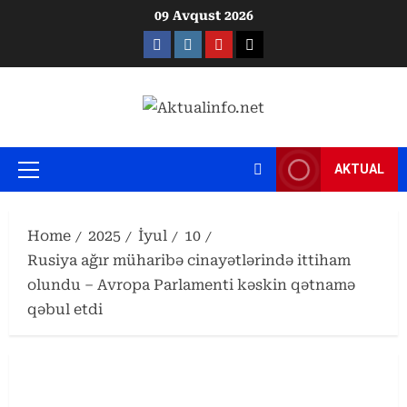
Skip
09 Avqust 2026
to
Facebook
Instagram
Youtube
X
content
AKTUAL
Primary
Menu
Home
2025
İyul
10
Rusiya ağır müharibə cinayətlərində ittiham
olundu – Avropa Parlamenti kəskin qətnamə
qəbul etdi