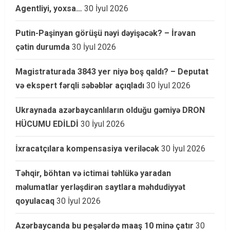
Agentliyi, yoxsa…
30 İyul 2026
Putin-Paşinyan görüşü nəyi dəyişəcək? – İrəvan
çətin durumda
30 İyul 2026
Magistraturada 3843 yer niyə boş qaldı? – Deputat
və ekspert fərqli səbəblər açıqladı
30 İyul 2026
Ukraynada azərbaycanlıların olduğu gəmiyə DRON
HÜCUMU EDİLDİ
30 İyul 2026
İxracatçılara kompensasiya veriləcək
30 İyul 2026
Təhqir, böhtan və ictimai təhlükə yaradan
məlumatlar yerləşdirən saytlara məhdudiyyət
qoyulacaq
30 İyul 2026
Azərbaycanda bu peşələrdə maaş 10 minə çatır
30