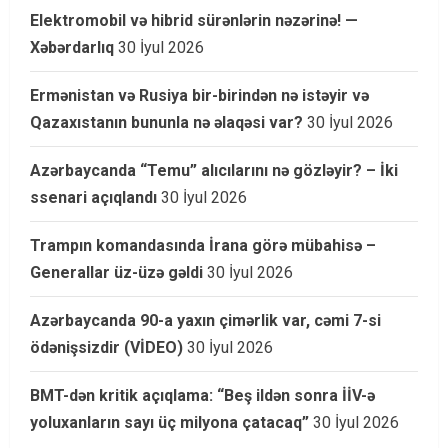
Elektromobil və hibrid sürənlərin nəzərinə! —
Xəbərdarlıq
30 İyul 2026
Ermənistan və Rusiya bir-birindən nə istəyir və
Qazaxıstanın bununla nə əlaqəsi var?
30 İyul 2026
Azərbaycanda “Temu” alıcılarını nə gözləyir? – İki
ssenari açıqlandı
30 İyul 2026
Trampın komandasında İrana görə mübahisə –
Generallar üz-üzə gəldi
30 İyul 2026
Azərbaycanda 90-a yaxın çimərlik var, cəmi 7-si
ödənişsizdir (VİDEO)
30 İyul 2026
BMT-dən kritik açıqlama: “Beş ildən sonra İİV-ə
yoluxanların sayı üç milyona çatacaq”
30 İyul 2026