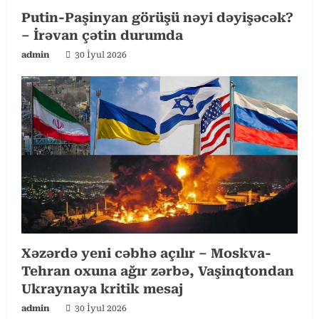
Putin-Paşinyan görüşü nəyi dəyişəcək?
– İrəvan çətin durumda
admin
30 İyul 2026
Xəzərdə yeni cəbhə açılır – Moskva-
Tehran oxuna ağır zərbə, Vaşinqtondan
Ukraynaya kritik mesaj
admin
30 İyul 2026