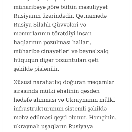
müharibəyə görə bütün məsuliyyət
Rusiyanın üzərindədir. Qətnamədə
Rusiya Silahlı Qüvvələri və
məmurlarının törətdiyi insan
haqlarının pozulması halları,
müharibə cinayətləri və beynəlxalq
hüququn digər pozuntuları qəti
şəkildə pislənilir.
Xüsusi narahatlıq doğuran məqamlar
sırasında mülki əhalinin qəsdən
hədəfə alınması və Ukraynanın mülki
infrastrukturunun sistemli şəkildə
məhv edilməsi qeyd olunur. Həmçinin,
ukraynalı uşaqların Rusiyaya