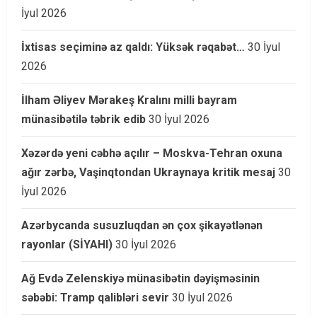
İyul 2026
İxtisas seçiminə az qaldı: Yüksək rəqabət…
30 İyul
2026
İlham Əliyev Mərakeş Kralını milli bayram
münasibətilə təbrik edib
30 İyul 2026
Xəzərdə yeni cəbhə açılır – Moskva-Tehran oxuna
ağır zərbə, Vaşinqtondan Ukraynaya kritik mesaj
30
İyul 2026
Azərbycanda susuzluqdan ən çox şikayətlənən
rayonlar (SİYAHI)
30 İyul 2026
Ağ Evdə Zelenskiyə münasibətin dəyişməsinin
səbəbi: Tramp qalibləri sevir
30 İyul 2026