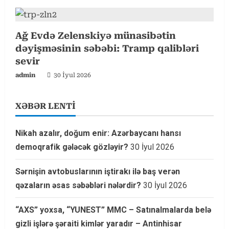
Ağ Evdə Zelenskiyə münasibətin
dəyişməsinin səbəbi: Tramp qalibləri
sevir
admin
30 İyul 2026
XƏBƏR LENTİ
Nikah azalır, doğum enir: Azərbaycanı hansı
demoqrafik gələcək gözləyir?
30 İyul 2026
Sərnişin avtobuslarının iştirakı ilə baş verən
qəzaların əsas səbəbləri nələrdir?
30 İyul 2026
“AXS” yoxsa, “YUNEST” MMC – Satınalmalarda belə
gizli işlərə şəraiti kimlər yaradır – Antinhisar