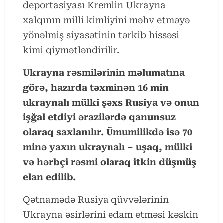
deportasiyası Kremlin Ukrayna
xalqının milli kimliyini məhv etməyə
yönəlmiş siyasətinin tərkib hissəsi
kimi qiymətləndirilir.
Ukrayna rəsmilərinin məlumatına
görə, hazırda təxminən 16 min
ukraynalı mülki şəxs Rusiya və onun
işğal etdiyi ərazilərdə qanunsuz
olaraq saxlanılır. Ümumilikdə isə 70
minə yaxın ukraynalı – uşaq, mülki
və hərbçi rəsmi olaraq itkin düşmüş
elan edilib.
Qətnamədə Rusiya qüvvələrinin
Ukrayna əsirlərini edam etməsi kəskin