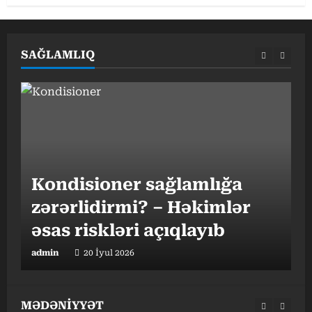
SAĞLAMLIQ
G
Kondisioner sağlamlığa
h
zərərlidirmi? – Həkimlər
əsas riskləri açıqlayıb
t
admin
20 İyul 2026
a
MƏDƏNİYYƏT