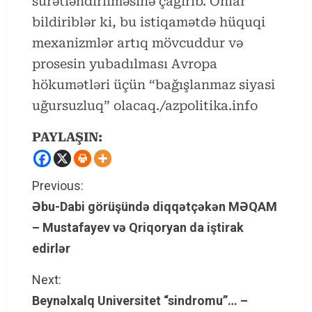
sürətləndirilməsinə çağırıb. Onlar
bildiriblər ki, bu istiqamətdə hüquqi
mexanizmlər artıq mövcuddur və
prosesin yubadılması Avropa
hökumətləri üçün “bağışlanmaz siyasi
uğursuzluq” olacaq./azpolitika.info
PAYLAŞIN:
C
Previous:
Əbu-Dabi görüşündə diqqətçəkən MƏQAM
o
– Mustafayev və Qriqoryan da iştirak
n
edirlər
t
Next:
Beynəlxalq Universitet “sindromu”… –
i