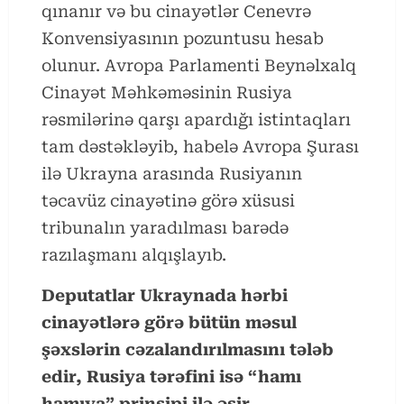
qınanır və bu cinayətlər Cenevrə
Konvensiyasının pozuntusu hesab
olunur. Avropa Parlamenti Beynəlxalq
Cinayət Məhkəməsinin Rusiya
rəsmilərinə qarşı apardığı istintaqları
tam dəstəkləyib, habelə Avropa Şurası
ilə Ukrayna arasında Rusiyanın
təcavüz cinayətinə görə xüsusi
tribunalın yaradılması barədə
razılaşmanı alqışlayıb.
Deputatlar Ukraynada hərbi
cinayətlərə görə bütün məsul
şəxslərin cəzalandırılmasını tələb
edir, Rusiya tərəfini isə “hamı
hamıya” prinsipi ilə əsir