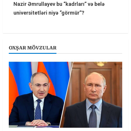
Nazir Əmrullayev bu “kadrları” və belə
n
universitetləri niyə “görmür”?
u
e
R
OXŞAR MÖVZULAR
e
a
d
i
n
g