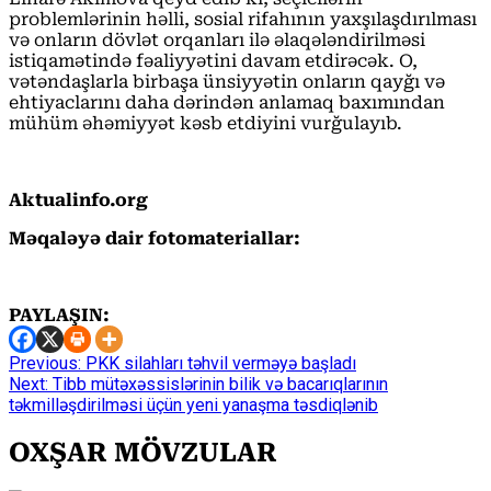
problemlərinin həlli, sosial rifahının yaxşılaşdırılması
və onların dövlət orqanları ilə əlaqələndirilməsi
istiqamətində fəaliyyətini davam etdirəcək. O,
vətəndaşlarla birbaşa ünsiyyətin onların qayğı və
ehtiyaclarını daha dərindən anlamaq baxımından
mühüm əhəmiyyət kəsb etdiyini vurğulayıb.
Aktualinfo.org
Məqaləyə dair fotomateriallar:
PAYLAŞIN:
Continue
Previous:
PKK silahları təhvil verməyə başladı
Next:
Tibb mütəxəssislərinin bilik və bacarıqlarının
Reading
təkmilləşdirilməsi üçün yeni yanaşma təsdiqlənib
OXŞAR MÖVZULAR