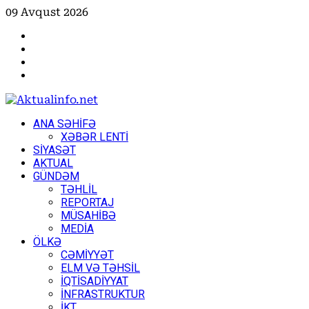
Skip
09 Avqust 2026
to
Facebook
content
Instagram
Youtube
X
Primary
ANA SƏHİFƏ
Menu
XƏBƏR LENTİ
SİYASƏT
AKTUAL
GÜNDƏM
TƏHLİL
REPORTAJ
MÜSAHİBƏ
MEDİA
ÖLKƏ
CƏMİYYƏT
ELM VƏ TƏHSİL
İQTİSADİYYAT
İNFRASTRUKTUR
İKT