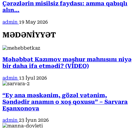
Çərəzlərin misilsiz faydası: amma qabıqlı
alın…
admin
19 May 2026
MƏDƏNİYYƏT
Məhəbbət Kazımov məşhur mahnısını niyə
bir daha ifa etmədi? (VİDEO)
admin
13 İyul 2026
“Ey ana məskənim, gözəl vətənim,
Səndədir anamın o xoş qoxusu” – Sarvara
Eşanxonova
admin
23 İyun 2026