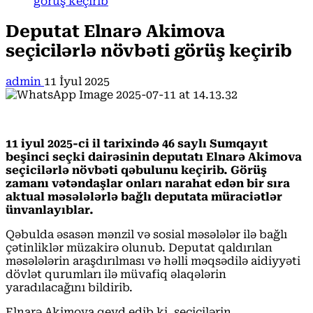
görüş keçirib
Deputat Elnarə Akimova
seçicilərlə növbəti görüş keçirib
admin
11 İyul 2025
11 iyul 2025-ci il tarixində 46 saylı Sumqayıt
beşinci seçki dairəsinin deputatı Elnarə Akimova
seçicilərlə növbəti qəbulunu keçirib. Görüş
zamanı vətəndaşlar onları narahat edən bir sıra
aktual məsələlərlə bağlı deputata müraciətlər
ünvanlayıblar.
Qəbulda əsasən mənzil və sosial məsələlər ilə bağlı
çətinliklər müzakirə olunub. Deputat qaldırılan
məsələlərin araşdırılması və həlli məqsədilə aidiyyəti
dövlət qurumları ilə müvafiq əlaqələrin
yaradılacağını bildirib.
Elnarə Akimova qeyd edib ki, seçicilərin