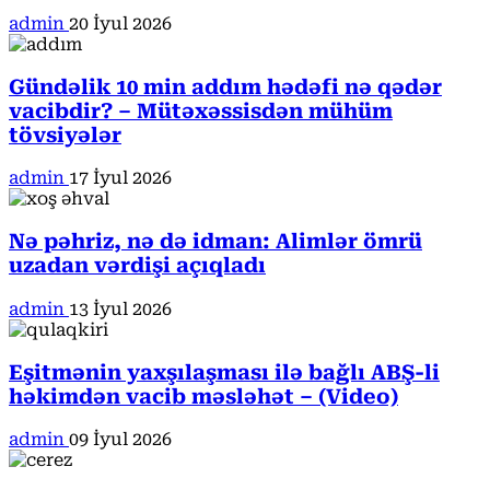
admin
20 İyul 2026
Gündəlik 10 min addım hədəfi nə qədər
vacibdir? – Mütəxəssisdən mühüm
tövsiyələr
admin
17 İyul 2026
Nə pəhriz, nə də idman: Alimlər ömrü
uzadan vərdişi açıqladı
admin
13 İyul 2026
Eşitmənin yaxşılaşması ilə bağlı ABŞ-li
həkimdən vacib məsləhət – (Video)
admin
09 İyul 2026