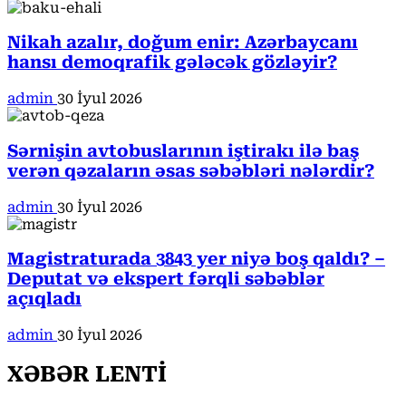
Nikah azalır, doğum enir: Azərbaycanı
hansı demoqrafik gələcək gözləyir?
admin
30 İyul 2026
Sərnişin avtobuslarının iştirakı ilə baş
verən qəzaların əsas səbəbləri nələrdir?
admin
30 İyul 2026
Magistraturada 3843 yer niyə boş qaldı? –
Deputat və ekspert fərqli səbəblər
açıqladı
admin
30 İyul 2026
XƏBƏR LENTİ