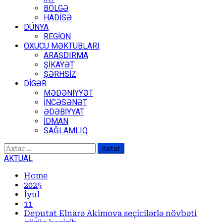
BÖLGƏ
HADİSƏ
DÜNYA
REGİON
OXUCU MƏKTUBLARI
ARAŞDIRMA
ŞİKAYƏT
ŞƏRHSİZ
DİGƏR
MƏDƏNİYYƏT
İNCƏSƏNƏT
ƏDƏBİYYAT
İDMAN
SAĞLAMLIQ
Axtarış:
AKTUAL
Home
2025
İyul
11
Deputat Elnarə Akimova seçicilərlə növbəti