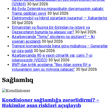
(SİYAHI)
30 İyul 2026
Ağ Evdə Zelenskiyə münasibətin dəyişməsinin səbəbi:
Tramp qalibləri sevir
30 İyul 2026
Elektromobil və hibrid sürənlərin nəzərinə! — Xəbərdarlıq
30 İyul 2026
Ermənistan və Rusiya bir-birindən nə istəyir və
Qazaxıstanın bununla nə əlaqəsi var?
30 İyul 2026
Azərbaycanda “Temu” alıcılarını nə gözləyir? – İki
ssenari açıqlandı
30 İyul 2026
Trampın komandasında İrana görə mübahisə – Generallar
üz-üzə gəldi
30 İyul 2026
Azərbaycanda 90-a yaxın çimərlik var, cəmi 7-si
ödənişsizdir (VİDEO)
30 İyul 2026
BMT-dən kritik açıqlama: “Beş ildən sonra İİV-ə
yoluxanların sayı üç milyona çatacaq”
30 İyul 2026
Sağlamlıq
Kondisioner sağlamlığa zərərlidirmi? –
Həkimlər əsas riskləri açıqlayıb