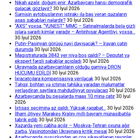
Nikah azalır, doğum enir: Azərbaycanı hansı demoqrafik
gələcək gözləyir?
30 İyul 2026
Sərnişin avtobuslarının iştirakı ilə baş verən qəzaların
əsas səbəbləri nələrdir?
30 İyul 2026
“AXS” yoxsa, “YUNEST” MMC – Satınalmalarda belə gizli
işlərə şəraiti kimlər yaradır – Antinhisar Agentliyi, yoxsa…
30 İyul 2026
Putin-Paşinyan görüşü nəyi dəyişəcək? – İrəvan çətin
durumda
30 İyul 2026
Magistraturada 3843 yer niyə boş qaldı? – Deputat və
ekspert fərqli səbəblər açıqladı
30 İyul 2026
Ukraynada azərbaycanlıların olduğu gəmiyə DRON
HÜCUMU EDİLDİ
30 İyul 2026
İxracatçılara kompensasiya veriləcək
30 İyul 2026
Təhqir, böhtan və ictimai təhlükə yaradan məlumatlar
yerləşdirən saytlara məhdudiyyət qoyulacaq
30 İyul 2026
Azərbaycanda bu peşələrdə maaş 10 minə çatır
30 İyul
2026
İxtisas seçiminə az qaldı: Yüksək rəqabət…
30 İyul 2026
İlham Əliyev Mərakeş Kralını milli bayram münasibətilə
təbrik edib
30 İyul 2026
Xəzərdə yeni cəbhə açılır – Moskva-Tehran oxuna ağır
zərbə, Vaşinqtondan Ukraynaya kritik mesaj
30 İyul 2026
Azərbycanda susuzluqdan ən çox şikayətlənən rayonlar