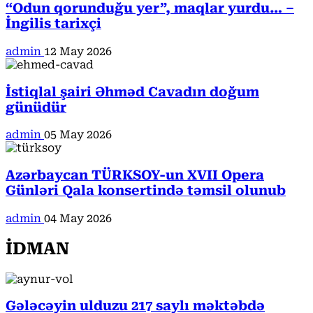
“Odun qorunduğu yer”, maqlar yurdu… –
İngilis tarixçi
admin
12 May 2026
İstiqlal şairi Əhməd Cavadın doğum
günüdür
admin
05 May 2026
Azərbaycan TÜRKSOY-un XVII Opera
Günləri Qala konsertində təmsil olunub
admin
04 May 2026
İDMAN
Gələcəyin ulduzu 217 saylı məktəbdə