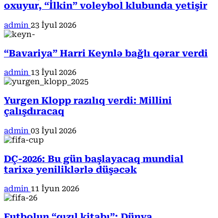
oxuyur, “İlkin” voleybol klubunda yetişir
admin
23 İyul 2026
“Bavariya” Harri Keynlə bağlı qərar verdi
admin
13 İyul 2026
Yurgen Klopp razılıq verdi: Millini
çalışdıracaq
admin
03 İyul 2026
DÇ-2026: Bu gün başlayacaq mundial
tarixə yeniliklərlə düşəcək
admin
11 İyun 2026
Futbolun “qızıl kitabı”: Dünya