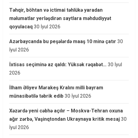
Təhqir, böhtan və ictimai təhlükə yaradan
məlumatlar yerləşdirən saytlara məhdudiyyət
qoyulacaq
30 İyul 2026
Azərbaycanda bu peşələrdə maaş 10 minə çatır
30
İyul 2026
İxtisas seçiminə az qaldı: Yüksək rəqabət…
30 İyul
2026
İlham Əliyev Mərakeş Kralını milli bayram
münasibətilə təbrik edib
30 İyul 2026
Xəzərdə yeni cəbhə açılır – Moskva-Tehran oxuna
ağır zərbə, Vaşinqtondan Ukraynaya kritik mesaj
30
İyul 2026