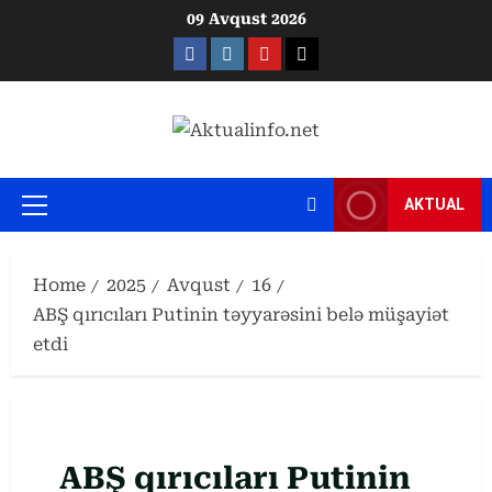
Skip
09 Avqust 2026
to
Facebook
Instagram
Youtube
X
content
AKTUAL
Primary
Menu
Home
2025
Avqust
16
ABŞ qırıcıları Putinin təyyarəsini belə müşayiət
etdi
ABŞ qırıcıları Putinin