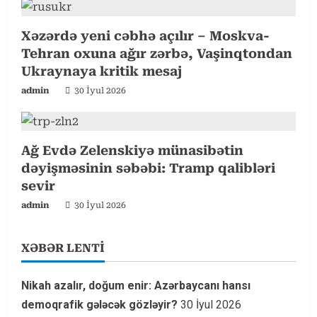
i
n
Xəzərdə yeni cəbhə açılır – Moskva-
Tehran oxuna ağır zərbə, Vaşinqtondan
g
Ukraynaya kritik mesaj
admin
30 İyul 2026
Ağ Evdə Zelenskiyə münasibətin
dəyişməsinin səbəbi: Tramp qalibləri
sevir
admin
30 İyul 2026
XƏBƏR LENTİ
Nikah azalır, doğum enir: Azərbaycanı hansı
demoqrafik gələcək gözləyir?
30 İyul 2026