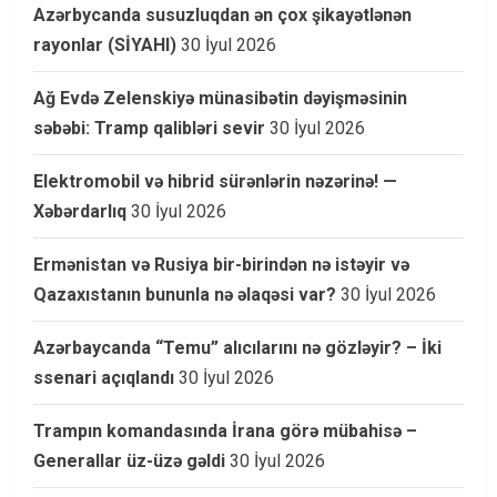
Azərbycanda susuzluqdan ən çox şikayətlənən
rayonlar (SİYAHI)
30 İyul 2026
Ağ Evdə Zelenskiyə münasibətin dəyişməsinin
səbəbi: Tramp qalibləri sevir
30 İyul 2026
Elektromobil və hibrid sürənlərin nəzərinə! —
Xəbərdarlıq
30 İyul 2026
Ermənistan və Rusiya bir-birindən nə istəyir və
Qazaxıstanın bununla nə əlaqəsi var?
30 İyul 2026
Azərbaycanda “Temu” alıcılarını nə gözləyir? – İki
ssenari açıqlandı
30 İyul 2026
Trampın komandasında İrana görə mübahisə –
Generallar üz-üzə gəldi
30 İyul 2026