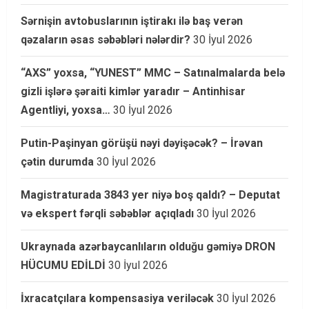
Sərnişin avtobuslarının iştirakı ilə baş verən
qəzaların əsas səbəbləri nələrdir?
30 İyul 2026
“AXS” yoxsa, “YUNEST” MMC – Satınalmalarda belə
gizli işlərə şəraiti kimlər yaradır – Antinhisar
Agentliyi, yoxsa…
30 İyul 2026
Putin-Paşinyan görüşü nəyi dəyişəcək? – İrəvan
çətin durumda
30 İyul 2026
Magistraturada 3843 yer niyə boş qaldı? – Deputat
və ekspert fərqli səbəblər açıqladı
30 İyul 2026
Ukraynada azərbaycanlıların olduğu gəmiyə DRON
HÜCUMU EDİLDİ
30 İyul 2026
İxracatçılara kompensasiya veriləcək
30 İyul 2026