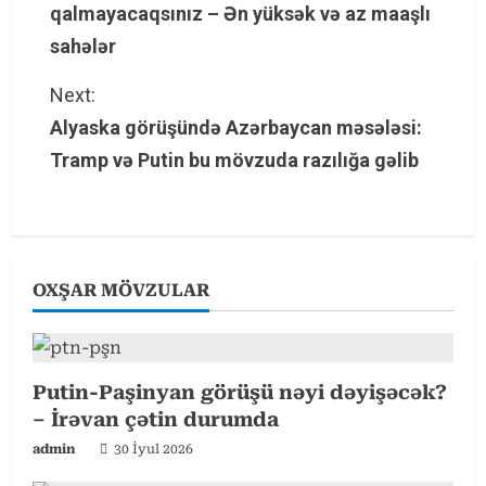
qalmayacaqsınız – Ən yüksək və az maaşlı
n
sahələr
t
Next:
Alyaska görüşündə Azərbaycan məsələsi:
i
Tramp və Putin bu mövzuda razılığa gəlib
n
u
e
OXŞAR MÖVZULAR
R
e
Putin-Paşinyan görüşü nəyi dəyişəcək?
a
– İrəvan çətin durumda
d
admin
30 İyul 2026