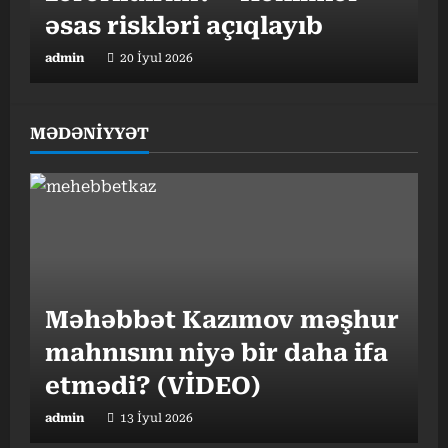
əsas riskləri açıqlayıb
admin
20 İyul 2026
MƏDƏNİYYƏT
Gündəlik 10 min addım
hədəfi nə qədər vacibdir? –
Mütəxəssisdən mühüm
tövsiyələr
Məhəbbət Kazımov məşhur
admin
17 İyul 2026
mahnısını niyə bir daha ifa
etmədi? (VİDEO)
admin
13 İyul 2026