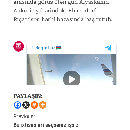
arasında görüş ötən gün Alyaskanın
Ankoric şəhərindəki Elmendorf-
Riçardson hərbi bazasında baş tutub.
PAYLAŞIN:
C
Previous:
Bu ixtisasları seçsəniz işsiz
o