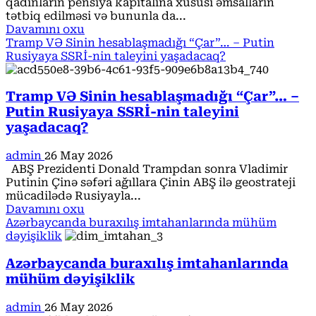
qadınların pensiya kapitalına xüsusi əmsalların
üstünlüklə
tətbiq edilməsi və bununla da...
qabaqlayır
Read
Davamını oxu
more
Tramp VƏ Sinin hesablaşmadığı “Çar”… – Putin
about
Rusiyaya SSRİ-nin taleyini yaşadacaq?
Parlamentdə
qadınların
pensiya
Tramp VƏ Sinin hesablaşmadığı “Çar”… –
məbləğlərinin
Putin Rusiyaya SSRİ-nin taleyini
artırılması
yaşadacaq?
təklif
olundu
admin
26 May 2026
ABŞ Prezidenti Donald Trampdan sonra Vladimir
Putinin Çinə səfəri ağıllara Çinin ABŞ ilə geostrateji
mücadilədə Rusiyayla...
Read
Davamını oxu
more
Azərbaycanda buraxılış imtahanlarında mühüm
about
dəyişiklik
Tramp
VƏ
Azərbaycanda buraxılış imtahanlarında
Sinin
mühüm dəyişiklik
hesablaşmadığı
“Çar”…
admin
26 May 2026
–