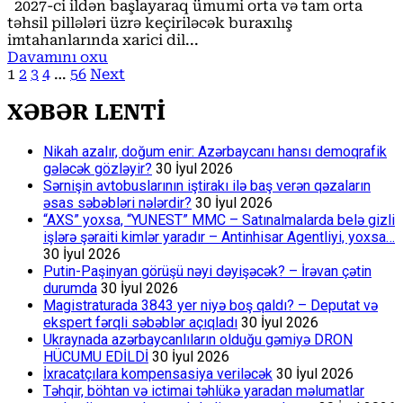
2027-ci ildən başlayaraq ümumi orta və tam orta
Putin
təhsil pillələri üzrə keçiriləcək buraxılış
Rusiyaya
imtahanlarında xarici dil...
SSRİ-
Read
Davamını oxu
nin
Posts
more
1
2
3
4
…
56
Next
taleyini
about
pagination
yaşadacaq?
Azərbaycanda
XƏBƏR LENTİ
buraxılış
imtahanlarında
Nikah azalır, doğum enir: Azərbaycanı hansı demoqrafik
mühüm
gələcək gözləyir?
30 İyul 2026
dəyişiklik
Sərnişin avtobuslarının iştirakı ilə baş verən qəzaların
əsas səbəbləri nələrdir?
30 İyul 2026
“AXS” yoxsa, “YUNEST” MMC – Satınalmalarda belə gizli
işlərə şəraiti kimlər yaradır – Antinhisar Agentliyi, yoxsa…
30 İyul 2026
Putin-Paşinyan görüşü nəyi dəyişəcək? – İrəvan çətin
durumda
30 İyul 2026
Magistraturada 3843 yer niyə boş qaldı? – Deputat və
ekspert fərqli səbəblər açıqladı
30 İyul 2026
Ukraynada azərbaycanlıların olduğu gəmiyə DRON
HÜCUMU EDİLDİ
30 İyul 2026
İxracatçılara kompensasiya veriləcək
30 İyul 2026
Təhqir, böhtan və ictimai təhlükə yaradan məlumatlar