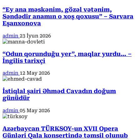
“Ey ana məskənim, gözəl vətənim,
Səndədir anamın o xoş qoxusu” – Sarvara
Eşanxonova
admin
23 İyun 2026
“Odun qorunduğu yer”, maqlar yurdu… –
İngilis tarixçi
admin
12 May 2026
İstiqlal şairi Əhməd Cavadın doğum
günüdür
admin
05 May 2026
Azərbaycan TÜRKSOY-un XVII Opera
Günləri Qala konsertində təmsil olunub