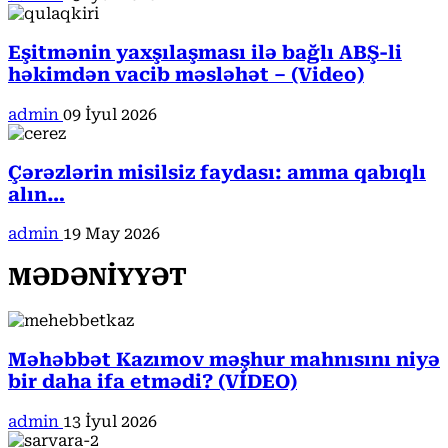
Eşitmənin yaxşılaşması ilə bağlı ABŞ-li
həkimdən vacib məsləhət – (Video)
admin
09 İyul 2026
Çərəzlərin misilsiz faydası: amma qabıqlı
alın…
admin
19 May 2026
MƏDƏNİYYƏT
Məhəbbət Kazımov məşhur mahnısını niyə
bir daha ifa etmədi? (VİDEO)
admin
13 İyul 2026