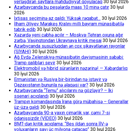
yerləşdirən saytlara məhdudiyyət qoyulacaq
30 İyul 2026
Azərbaycanda bu peşələrdə maaş 10 minə çatır
30 İyul
2026
İxtisas seçiminə az qaldı: Yüksək rəqabət…
30 İyul 2026
İlham Əliyev Mərakeş Kralını milli bayram münasibətilə
təbrik edib
30 İyul 2026
Xəzərdə yeni cəbhə açılır – Moskva-Tehran oxuna ağır
zərbə, Vaşinqtondan Ukraynaya kritik mesaj
30 İyul 2026
Azərbycanda susuzluqdan ən çox şikayətlənən rayonlar
(SİYAHI)
30 İyul 2026
Ağ Evdə Zelenskiyə münasibətin dəyişməsinin səbəbi:
Tramp qalibləri sevir
30 İyul 2026
Elektromobil və hibrid sürənlərin nəzərinə! — Xəbərdarlıq
30 İyul 2026
Ermənistan və Rusiya bir-birindən nə istəyir və
Qazaxıstanın bununla nə əlaqəsi var?
30 İyul 2026
Azərbaycanda “Temu” alıcılarını nə gözləyir? – İki
ssenari açıqlandı
30 İyul 2026
Trampın komandasında İrana görə mübahisə – Generallar
üz-üzə gəldi
30 İyul 2026
Azərbaycanda 90-a yaxın çimərlik var, cəmi 7-si
ödənişsizdir (VİDEO)
30 İyul 2026
BMT-dən kritik açıqlama: “Beş ildən sonra İİV-ə
yoluxanların sayı üç milyona çatacaq”
30 İyul 2026