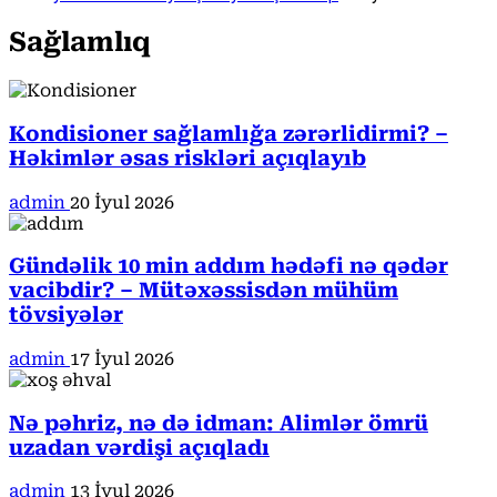
Sağlamlıq
Kondisioner sağlamlığa zərərlidirmi? –
Həkimlər əsas riskləri açıqlayıb
admin
20 İyul 2026
Gündəlik 10 min addım hədəfi nə qədər
vacibdir? – Mütəxəssisdən mühüm
tövsiyələr
admin
17 İyul 2026
Nə pəhriz, nə də idman: Alimlər ömrü
uzadan vərdişi açıqladı
admin
13 İyul 2026