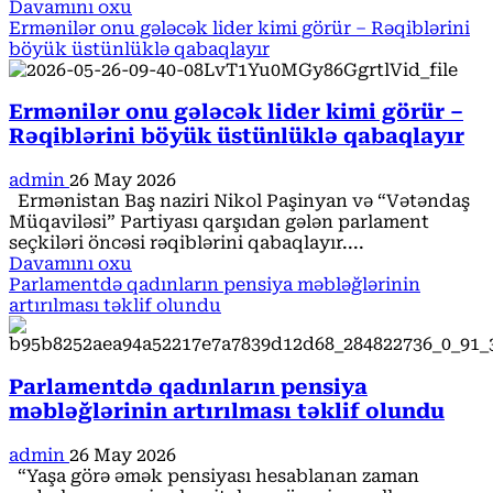
Read
Davamını oxu
more
Ermənilər onu gələcək lider kimi görür – Rəqiblərini
about
böyük üstünlüklə qabaqlayır
Azərbaycanda
Qurban
bayramı
Ermənilər onu gələcək lider kimi görür –
qeyd
Rəqiblərini böyük üstünlüklə qabaqlayır
olunur
admin
26 May 2026
Ermənistan Baş naziri Nikol Paşinyan və “Vətəndaş
Müqaviləsi” Partiyası qarşıdan gələn parlament
seçkiləri öncəsi rəqiblərini qabaqlayır....
Read
Davamını oxu
more
Parlamentdə qadınların pensiya məbləğlərinin
about
artırılması təklif olundu
Ermənilər
onu
gələcək
Parlamentdə qadınların pensiya
lider
kimi
məbləğlərinin artırılması təklif olundu
görür
–
admin
26 May 2026
Rəqiblərini
“Yaşa görə əmək pensiyası hesablanan zaman
böyük