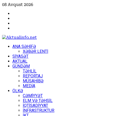
Skip
08 Avqust 2026
to
Facebook
content
Instagram
Youtube
X
Primary
ANA SƏHİFƏ
Menu
XƏBƏR LENTİ
SİYASƏT
AKTUAL
GÜNDƏM
TƏHLİL
REPORTAJ
MÜSAHİBƏ
MEDİA
ÖLKƏ
CƏMİYYƏT
ELM VƏ TƏHSİL
İQTİSADİYYAT
İNFRASTRUKTUR
İKT