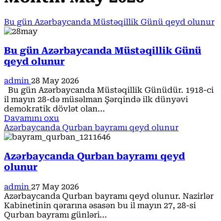
Bu gün Azərbaycanda Müstəqillik Günü qeyd olunur
Bu gün Azərbaycanda Müstəqillik Günü
qeyd olunur
admin
28 May 2026
Bu gün Azərbaycanda Müstəqillik Günüdür. 1918-ci
il mayın 28-də müsəlman Şərqində ilk dünyəvi
demokratik dövlət olan...
Read
Davamını oxu
more
Azərbaycanda Qurban bayramı qeyd olunur
about
Bu
gün
Azərbaycanda Qurban bayramı qeyd
Azərbaycanda
olunur
Müstəqillik
Günü
admin
27 May 2026
qeyd
Azərbaycanda Qurban bayramı qeyd olunur. Nazirlər
olunur
Kabinetinin qərarına əsasən bu il mayın 27, 28-si
Qurban bayramı günləri...