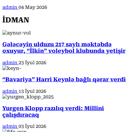
admin
04 May 2026
İDMAN
Gələcəyin ulduzu 217 saylı məktəbdə
oxuyur, “İlkin” voleybol klubunda yetişir
admin
23 İyul 2026
“Bavariya” Harri Keynlə bağlı qərar verdi
admin
13 İyul 2026
Yurgen Klopp razılıq verdi: Millini
çalışdıracaq
admin
03 İyul 2026