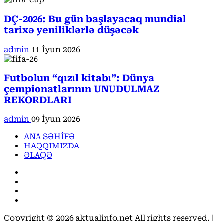
DÇ-2026: Bu gün başlayacaq mundial
tarixə yeniliklərlə düşəcək
admin
11 İyun 2026
Futbolun “qızıl kitabı”: Dünya
çempionatlarının UNUDULMAZ
REKORDLARI
admin
09 İyun 2026
ANA SƏHİFƏ
HAQQIMIZDA
ƏLAQƏ
Facebook
Instagram
Youtube
X
Copyright © 2026 aktualinfo.net All rights reserved.
|