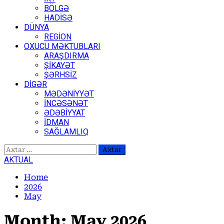
BÖLGƏ
HADİSƏ
DÜNYA
REGİON
OXUCU MƏKTUBLARI
ARAŞDIRMA
ŞİKAYƏT
ŞƏRHSİZ
DİGƏR
MƏDƏNİYYƏT
İNCƏSƏNƏT
ƏDƏBİYYAT
İDMAN
SAĞLAMLIQ
Axtarış:
AKTUAL
Home
2026
May
Month:
May 2026