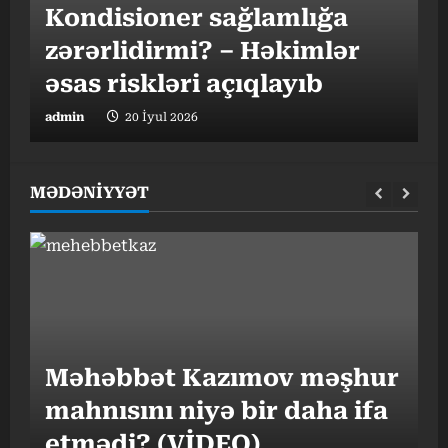
Kondisioner sağlamlığa
h
zərərlidirmi? – Həkimlər
əsas riskləri açıqlayıb
t
admin
20 İyul 2026
a
MƏDƏNİYYƏT
“
Məhəbbət Kazımov məşhur
v
mahnısını niyə bir daha ifa
o
etmədi? (VİDEO)