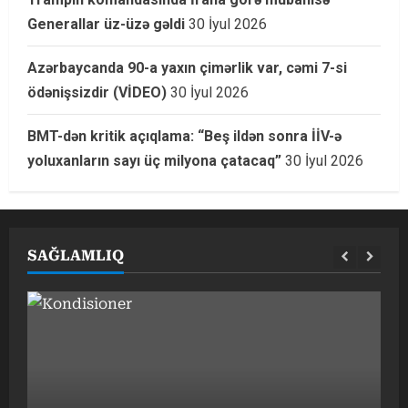
Generallar üz-üzə gəldi
30 İyul 2026
Azərbaycanda 90-a yaxın çimərlik var, cəmi 7-si
ödənişsizdir (VİDEO)
30 İyul 2026
BMT-dən kritik açıqlama: “Beş ildən sonra İİV-ə
yoluxanların sayı üç milyona çatacaq”
30 İyul 2026
SAĞLAMLIQ
G