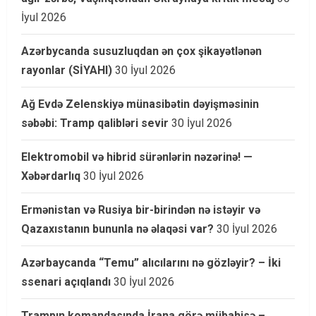
İyul 2026
Azərbycanda susuzluqdan ən çox şikayətlənən
rayonlar (SİYAHI)
30 İyul 2026
Ağ Evdə Zelenskiyə münasibətin dəyişməsinin
səbəbi: Tramp qalibləri sevir
30 İyul 2026
Elektromobil və hibrid sürənlərin nəzərinə! —
Xəbərdarlıq
30 İyul 2026
Ermənistan və Rusiya bir-birindən nə istəyir və
Qazaxıstanın bununla nə əlaqəsi var?
30 İyul 2026
Azərbaycanda “Temu” alıcılarını nə gözləyir? – İki
ssenari açıqlandı
30 İyul 2026
Trampın komandasında İrana görə mübahisə –