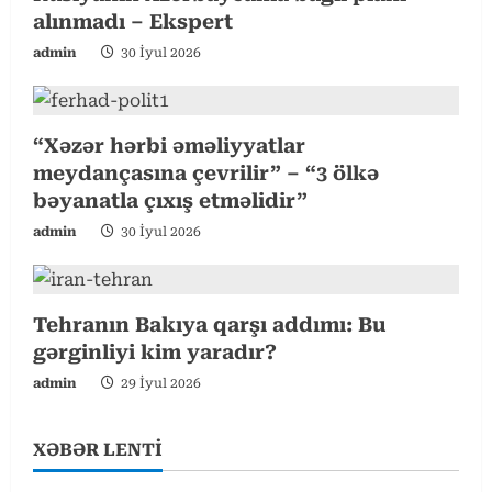
alınmadı – Ekspert
a
admin
30 İyul 2026
d
i
“Xəzər hərbi əməliyyatlar
meydançasına çevrilir” – “3 ölkə
n
bəyanatla çıxış etməlidir”
g
admin
30 İyul 2026
Tehranın Bakıya qarşı addımı: Bu
gərginliyi kim yaradır?
admin
29 İyul 2026
XƏBƏR LENTİ