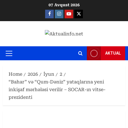
Skip
07 Avqust 2026
to
Facebook
Instagram
Youtube
X
content
AKTUAL
Primary
Menu
Home
2026
İyun
2
“Bahar” və “Qum-Dəniz” yataqlarına yeni
inkişaf mərhələsi verilir – SOCAR-ın vitse-
prezidenti