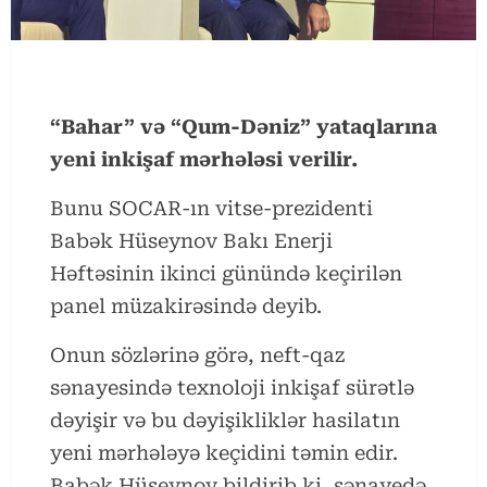
“Bahar” və “Qum-Dəniz” yataqlarına
yeni inkişaf mərhələsi verilir.
Bunu SOCAR-ın vitse-prezidenti
Babək Hüseynov Bakı Enerji
Həftəsinin ikinci günündə keçirilən
panel müzakirəsində deyib.
Onun sözlərinə görə, neft-qaz
sənayesində texnoloji inkişaf sürətlə
dəyişir və bu dəyişikliklər hasilatın
yeni mərhələyə keçidini təmin edir.
Babək Hüseynov bildirib ki, sənayedə