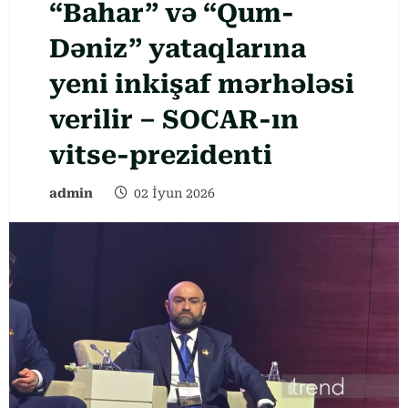
“Bahar” və “Qum-
Dəniz” yataqlarına
yeni inkişaf mərhələsi
verilir – SOCAR-ın
vitse-prezidenti
admin
02 İyun 2026