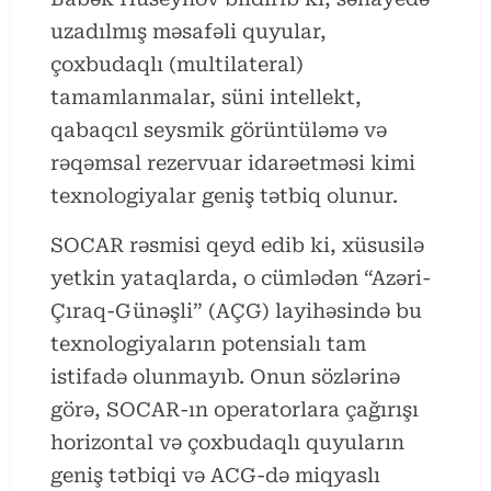
uzadılmış məsafəli quyular,
çoxbudaqlı (multilateral)
tamamlanmalar, süni intellekt,
qabaqcıl seysmik görüntüləmə və
rəqəmsal rezervuar idarəetməsi kimi
texnologiyalar geniş tətbiq olunur.
SOCAR rəsmisi qeyd edib ki, xüsusilə
yetkin yataqlarda, o cümlədən “Azəri-
Çıraq-Günəşli” (AÇG) layihəsində bu
texnologiyaların potensialı tam
istifadə olunmayıb. Onun sözlərinə
görə, SOCAR-ın operatorlara çağırışı
horizontal və çoxbudaqlı quyuların
geniş tətbiqi və ACG-də miqyaslı