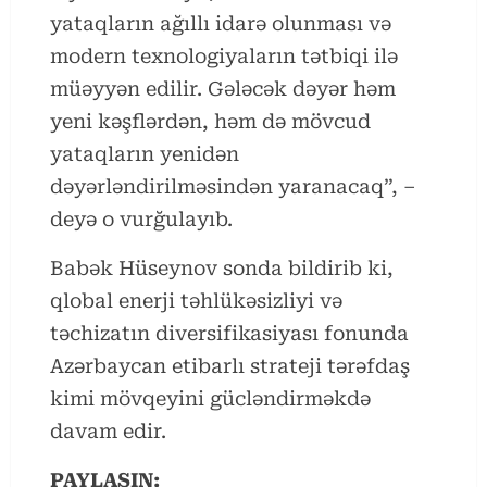
yataqların ağıllı idarə olunması və
modern texnologiyaların tətbiqi ilə
müəyyən edilir. Gələcək dəyər həm
yeni kəşflərdən, həm də mövcud
yataqların yenidən
dəyərləndirilməsindən yaranacaq”, –
deyə o vurğulayıb.
Babək Hüseynov sonda bildirib ki,
qlobal enerji təhlükəsizliyi və
təchizatın diversifikasiyası fonunda
Azərbaycan etibarlı strateji tərəfdaş
kimi mövqeyini gücləndirməkdə
davam edir.
PAYLAŞIN: