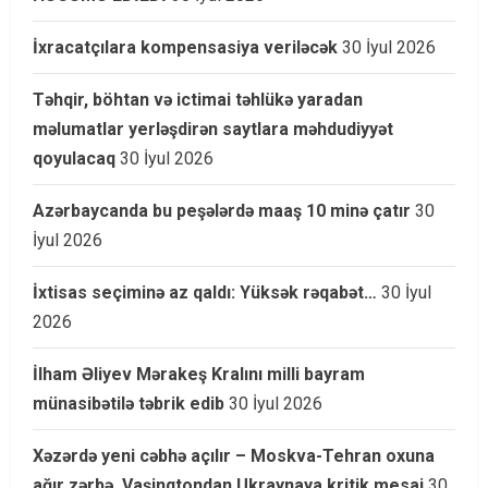
İxracatçılara kompensasiya veriləcək
30 İyul 2026
Təhqir, böhtan və ictimai təhlükə yaradan
məlumatlar yerləşdirən saytlara məhdudiyyət
qoyulacaq
30 İyul 2026
Azərbaycanda bu peşələrdə maaş 10 minə çatır
30
İyul 2026
İxtisas seçiminə az qaldı: Yüksək rəqabət…
30 İyul
2026
İlham Əliyev Mərakeş Kralını milli bayram
münasibətilə təbrik edib
30 İyul 2026
Xəzərdə yeni cəbhə açılır – Moskva-Tehran oxuna
ağır zərbə, Vaşinqtondan Ukraynaya kritik mesaj
30