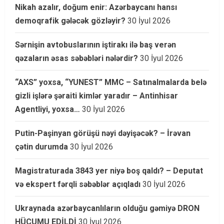
Nikah azalır, doğum enir: Azərbaycanı hansı
demoqrafik gələcək gözləyir?
30 İyul 2026
Sərnişin avtobuslarının iştirakı ilə baş verən
qəzaların əsas səbəbləri nələrdir?
30 İyul 2026
“AXS” yoxsa, “YUNEST” MMC – Satınalmalarda belə
gizli işlərə şəraiti kimlər yaradır – Antinhisar
Agentliyi, yoxsa…
30 İyul 2026
Putin-Paşinyan görüşü nəyi dəyişəcək? – İrəvan
çətin durumda
30 İyul 2026
Magistraturada 3843 yer niyə boş qaldı? – Deputat
və ekspert fərqli səbəblər açıqladı
30 İyul 2026
Ukraynada azərbaycanlıların olduğu gəmiyə DRON
HÜCUMU EDİLDİ
30 İyul 2026