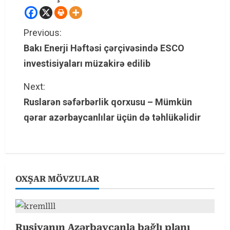
C
Previous:
Bakı Enerji Həftəsi çərçivəsində ESCO
o
investisiyaları müzakirə edilib
n
Next:
t
Ruslarən səfərbərlik qorxusu – Mümkün
qərar azərbaycanlılar üçün də təhlükəlidir
i
n
u
OXŞAR MÖVZULAR
e
R
e
Rusiyanın Azərbaycanla bağlı planı