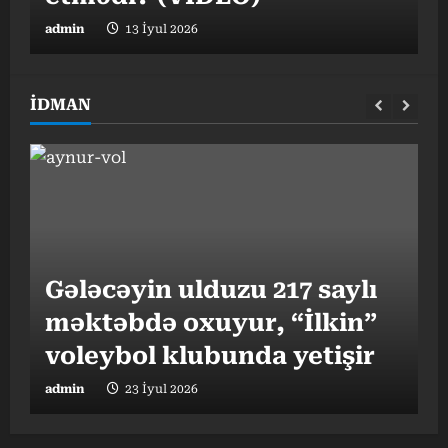
admin
13 İyul 2026
a
İDMAN
Gələcəyin ulduzu 217 saylı
məktəbdə oxuyur, “İlkin”
“
I
voleybol klubunda yetişir
b
admin
23 İyul 2026
a