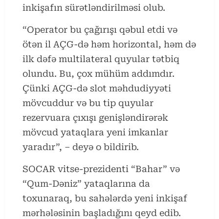
inkişafın sürətləndirilməsi olub.
“Operator bu çağırışı qəbul etdi və
ötən il AÇG-də həm horizontal, həm də
ilk dəfə multilateral quyular tətbiq
olundu. Bu, çox mühüm addımdır.
Çünki AÇG-də slot məhdudiyyəti
mövcuddur və bu tip quyular
rezervuara çıxışı genişləndirərək
mövcud yataqlara yeni imkanlar
yaradır”, – deyə o bildirib.
SOCAR vitse-prezidenti “Bahar” və
“Qum-Dəniz” yataqlarına da
toxunaraq, bu sahələrdə yeni inkişaf
mərhələsinin başladığını qeyd edib.