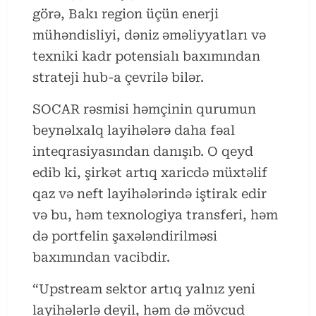
görə, Bakı region üçün enerji
mühəndisliyi, dəniz əməliyyatları və
texniki kadr potensialı baxımından
strateji hub-a çevrilə bilər.
SOCAR rəsmisi həmçinin qurumun
beynəlxalq layihələrə daha fəal
inteqrasiyasından danışıb. O qeyd
edib ki, şirkət artıq xaricdə müxtəlif
qaz və neft layihələrində iştirak edir
və bu, həm texnologiya transferi, həm
də portfelin şaxələndirilməsi
baxımından vacibdir.
“Upstream sektor artıq yalnız yeni
layihələrlə deyil, həm də mövcud