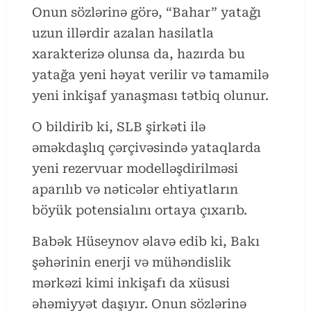
Onun sözlərinə görə, “Bahar” yatağı
uzun illərdir azalan hasilatla
xarakterizə olunsa da, hazırda bu
yatağa yeni həyat verilir və tamamilə
yeni inkişaf yanaşması tətbiq olunur.
O bildirib ki, SLB şirkəti ilə
əməkdaşlıq çərçivəsində yataqlarda
yeni rezervuar modelləşdirilməsi
aparılıb və nəticələr ehtiyatların
böyük potensialını ortaya çıxarıb.
Babək Hüseynov əlavə edib ki, Bakı
şəhərinin enerji və mühəndislik
mərkəzi kimi inkişafı da xüsusi
əhəmiyyət daşıyır. Onun sözlərinə