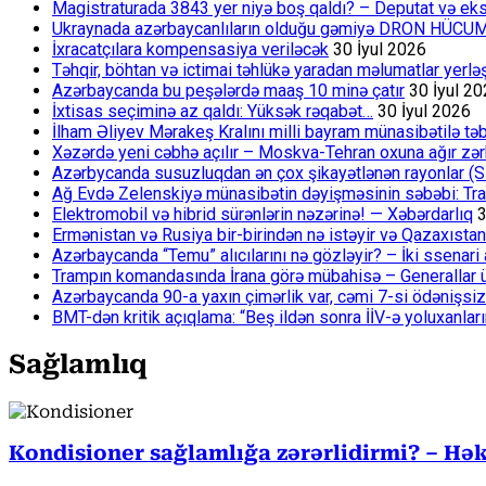
Magistraturada 3843 yer niyə boş qaldı? – Deputat və eksp
Ukraynada azərbaycanlıların olduğu gəmiyə DRON HÜCU
İxracatçılara kompensasiya veriləcək
30 İyul 2026
Təhqir, böhtan və ictimai təhlükə yaradan məlumatlar yerl
Azərbaycanda bu peşələrdə maaş 10 minə çatır
30 İyul 2
İxtisas seçiminə az qaldı: Yüksək rəqabət…
30 İyul 2026
İlham Əliyev Mərakeş Kralını milli bayram münasibətilə təb
Xəzərdə yeni cəbhə açılır – Moskva-Tehran oxuna ağır zər
Azərbycanda susuzluqdan ən çox şikayətlənən rayonlar (S
Ağ Evdə Zelenskiyə münasibətin dəyişməsinin səbəbi: Tram
Elektromobil və hibrid sürənlərin nəzərinə! — Xəbərdarlıq
3
Ermənistan və Rusiya bir-birindən nə istəyir və Qazaxıstan
Azərbaycanda “Temu” alıcılarını nə gözləyir? – İki ssenari 
Trampın komandasında İrana görə mübahisə – Generallar 
Azərbaycanda 90-a yaxın çimərlik var, cəmi 7-si ödənişsiz
BMT-dən kritik açıqlama: “Beş ildən sonra İİV-ə yoluxanlar
Sağlamlıq
Kondisioner sağlamlığa zərərlidirmi? – Həki