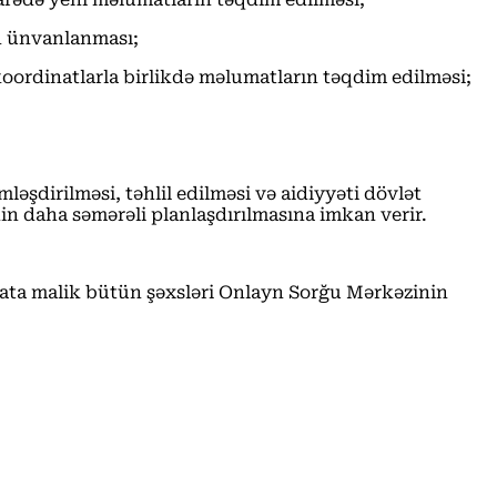
in ünvanlanması;
 koordinatlarla birlikdə məlumatların təqdim edilməsi;
şdirilməsi, təhlil edilməsi və aidiyyəti dövlət
in daha səmərəli planlaşdırılmasına imkan verir.
ata malik bütün şəxsləri Onlayn Sorğu Mərkəzinin