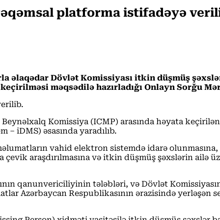
rəqəmsal platforma istifadəyə veril
rla əlaqədar Dövlət Komissiyası itkin düşmüş şəxslə
keçirilməsi məqsədilə hazırladığı Onlayn Sorğu Mərk
rilib.
rə Beynəlxalq Komissiya (ICMP) arasında həyata keçiril
m – iDMS) əsasında yaradılıb.
məlumatların vahid elektron sistemdə idarə olunmasına
evik araşdırılmasına və itkin düşmüş şəxslərin ailə üzvl
n qanunvericiliyinin tələbləri, və Dövlət Komissiyasının
tlar Azərbaycan Respublikasının ərazisində yerləşən serv
ssing Person) xidməti vasitəsilə itkin düşmüş şəxslər 