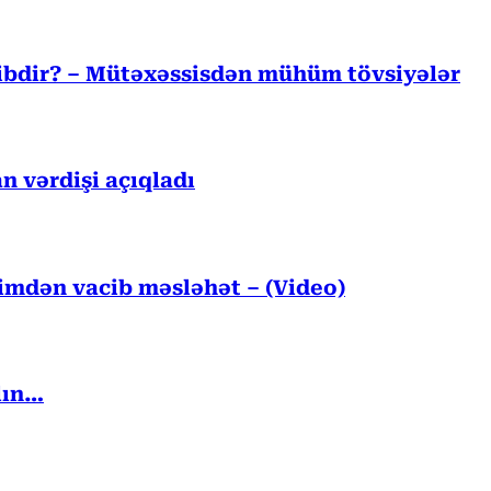
cibdir? – Mütəxəssisdən mühüm tövsiyələr
n vərdişi açıqladı
kimdən vacib məsləhət – (Video)
lın…