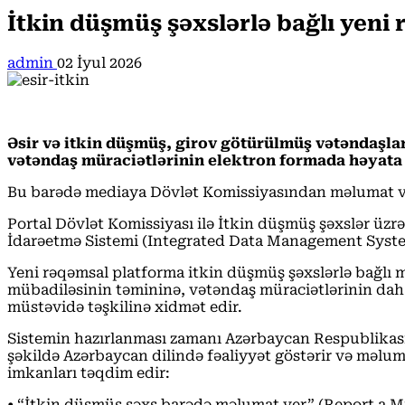
İtkin düşmüş şəxslərlə bağlı yeni 
admin
02 İyul 2026
Əsir və itkin düşmüş, girov götürülmüş vətəndaşla
vətəndaş müraciətlərinin elektron formada həyata 
Bu barədə mediaya Dövlət Komissiyasından məlumat ve
Portal Dövlət Komissiyası ilə İtkin düşmüş şəxslər üz
İdarəetmə Sistemi (Integrated Data Management Syste
Yeni rəqəmsal platforma itkin düşmüş şəxslərlə bağlı 
mübadiləsinin təmininə, vətəndaş müraciətlərinin daha ç
müstəvidə təşkilinə xidmət edir.
Sistemin hazırlanması zamanı Azərbaycan Respublikasını
şəkildə Azərbaycan dilində fəaliyyət göstərir və məluma
imkanları təqdim edir:
• “İtkin düşmüş şəxs barədə məlumat ver” (Report a Mi