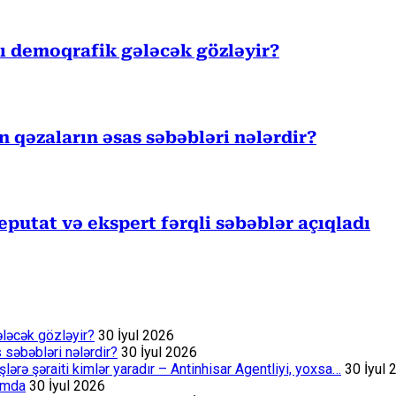
sı demoqrafik gələcək gözləyir?
ən qəzaların əsas səbəbləri nələrdir?
eputat və ekspert fərqli səbəblər açıqladı
ələcək gözləyir?
30 İyul 2026
s səbəbləri nələrdir?
30 İyul 2026
rə şəraiti kimlər yaradır – Antinhisar Agentliyi, yoxsa…
30 İyul 
rumda
30 İyul 2026