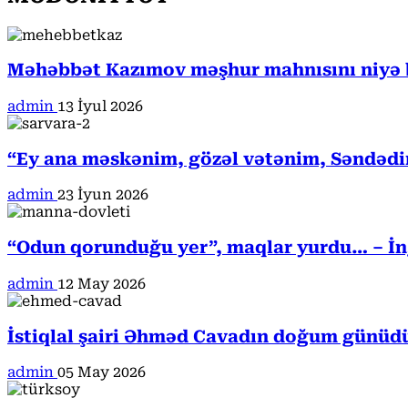
Məhəbbət Kazımov məşhur mahnısını niyə b
admin
13 İyul 2026
“Ey ana məskənim, gözəl vətənim, Səndədi
admin
23 İyun 2026
“Odun qorunduğu yer”, maqlar yurdu… – İngi
admin
12 May 2026
İstiqlal şairi Əhməd Cavadın doğum günüd
admin
05 May 2026