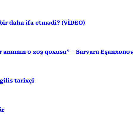
ir daha ifa etmədi? (VİDEO)
r anamın o xoş qoxusu” – Sarvara Eşanxono
lis tarixçi
ür