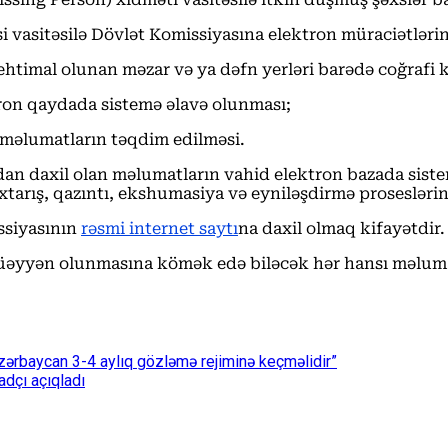
i vasitəsilə Dövlət Komissiyasına elektron müraciətlər
ə ehtimal olunan məzar və ya dəfn yerləri barədə coğrafi
ktron qaydada sistemə əlavə olunması;
ə məlumatların təqdim edilməsi.
 daxil olan məlumatların vahid elektron bazada sistemlə
xtarış, qazıntı, ekshumasiya və eyniləşdirmə proseslərin
ssiyasının
rəsmi internet saytı
na daxil olmaq kifayətdir.
 müəyyən olunmasına kömək edə biləcək hər hansı məlum
zərbaycan 3-4 aylıq gözləmə rejiminə keçməlidir”
dçı açıqladı