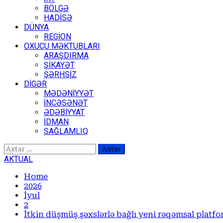
BÖLGƏ
HADİSƏ
DÜNYA
REGİON
OXUCU MƏKTUBLARI
ARAŞDIRMA
ŞİKAYƏT
ŞƏRHSİZ
DİGƏR
MƏDƏNİYYƏT
İNCƏSƏNƏT
ƏDƏBİYYAT
İDMAN
SAĞLAMLIQ
Axtarış:
AKTUAL
Home
2026
İyul
2
İtkin düşmüş şəxslərlə bağlı yeni rəqəmsal platfor