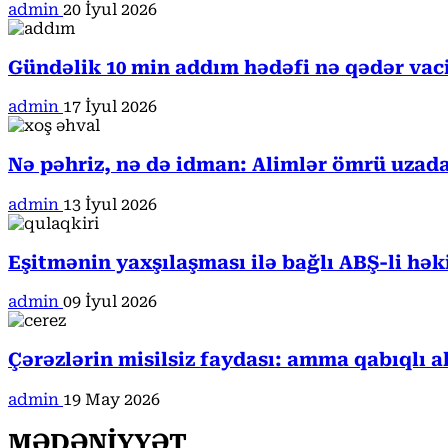
admin
20 İyul 2026
Gündəlik 10 min addım hədəfi nə qədər va
admin
17 İyul 2026
Nə pəhriz, nə də idman: Alimlər ömrü uzada
admin
13 İyul 2026
Eşitmənin yaxşılaşması ilə bağlı ABŞ-li hə
admin
09 İyul 2026
Çərəzlərin misilsiz faydası: amma qabıqlı a
admin
19 May 2026
MƏDƏNİYYƏT