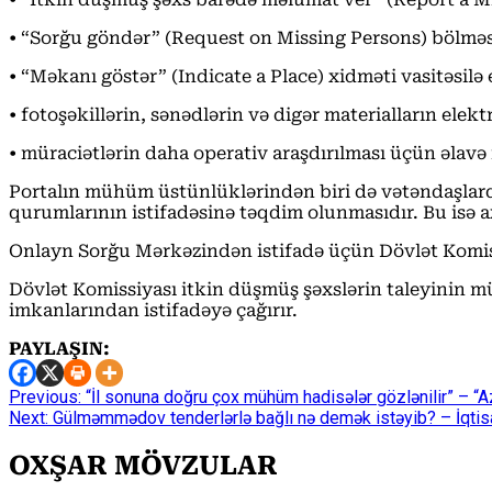
• “Sorğu göndər” (Request on Missing Persons) bölməs
• “Məkanı göstər” (Indicate a Place) xidməti vasitəsil
• fotoşəkillərin, sənədlərin və digər materialların ele
• müraciətlərin daha operativ araşdırılması üçün əlav
Portalın mühüm üstünlüklərindən biri də vətəndaşlardan
qurumlarının istifadəsinə təqdim olunmasıdır. Bu isə a
Onlayn Sorğu Mərkəzindən istifadə üçün Dövlət Komi
Dövlət Komissiyası itkin düşmüş şəxslərin taleyinin
imkanlarından istifadəyə çağırır.
PAYLAŞIN:
Continue
Previous:
“İl sonuna doğru çox mühüm hadisələr gözlənilir” – “A
Next:
Gülməmmədov tenderlərlə bağlı nə demək istəyib? – İqtisa
Reading
OXŞAR MÖVZULAR