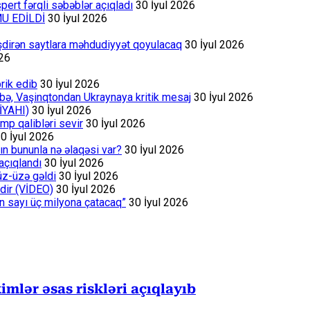
ert fərqli səbəblər açıqladı
30 İyul 2026
MU EDİLDİ
30 İyul 2026
əşdirən saytlara məhdudiyyət qoyulacaq
30 İyul 2026
026
rik edib
30 İyul 2026
bə, Vaşinqtondan Ukraynaya kritik mesaj
30 İyul 2026
İYAHI)
30 İyul 2026
p qalibləri sevir
30 İyul 2026
0 İyul 2026
ın bununla nə əlaqəsi var?
30 İyul 2026
açıqlandı
30 İyul 2026
üz-üzə gəldi
30 İyul 2026
dir (VİDEO)
30 İyul 2026
ın sayı üç milyona çatacaq”
30 İyul 2026
mlər əsas riskləri açıqlayıb