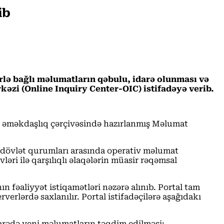
ib
rlə bağlı məlumatların qəbulu, idarə olunması və
əzi (Online Inquiry Center-OIC) istifadəyə verib.
ən əməkdaşlıq çərçivəsində hazırlanmış Məlumat
, dövlət qurumları arasında operativ məlumat
əri ilə qarşılıqlı əlaqələrin müasir rəqəmsal
 fəaliyyət istiqamətləri nəzərə alınıb. Portal tam
erlərdə saxlanılır. Portal istifadəçilərə aşağıdakı
barədə yeni məlumatların təqdim edilməsi;