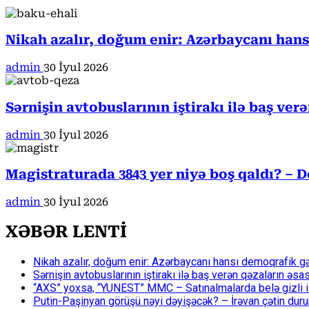
Nikah azalır, doğum enir: Azərbaycanı han
admin
30 İyul 2026
Sərnişin avtobuslarının iştirakı ilə baş ver
admin
30 İyul 2026
Magistraturada 3843 yer niyə boş qaldı? – D
admin
30 İyul 2026
XƏBƏR LENTİ
Nikah azalır, doğum enir: Azərbaycanı hansı demoqrafik g
Sərnişin avtobuslarının iştirakı ilə baş verən qəzaların əsa
“AXS” yoxsa, “YUNEST” MMC – Satınalmalarda belə gizli işlə
Putin-Paşinyan görüşü nəyi dəyişəcək? – İrəvan çətin du