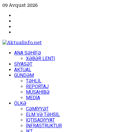
Skip
09 Avqust 2026
to
Facebook
content
Instagram
Youtube
X
Primary
ANA SƏHİFƏ
Menu
XƏBƏR LENTİ
SİYASƏT
AKTUAL
GÜNDƏM
TƏHLİL
REPORTAJ
MÜSAHİBƏ
MEDİA
ÖLKƏ
CƏMİYYƏT
ELM VƏ TƏHSİL
İQTİSADİYYAT
İNFRASTRUKTUR
İKT