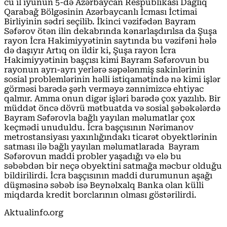
cu il iyunun 5-də Azərbaycan Respublikası Dağlıq
Qarabağ Bölgəsinin Azərbaycanlı İcması İctimai
Birliyinin sədri seçilib. İkinci vəzifədən Bayram
Səfərov ötən ilin dekabrında kənarlaşdırılsa da Şuşa
rayon İcra Hakimiyyətinin saytında bu vəzifəni hələ
də daşıyır Artıq on ildir ki, Şuşa rayon İcra
Hakimiyyətinin başçısı kimi Bayram Səfərovun bu
rayonun ayrı-ayrı yerlərə səpələnmiş sakinlərinin
sosial problemlərinin həlli istiqamətində nə kimi işlər
görməsi barədə şərh verməyə zənnimizcə ehtiyac
qalmır. Amma onun digər işləri barədə çox yazılıb. Bir
müddət öncə dövrü mətbuatda və sosial şəbəkələrdə
Bayram Səfərovla bağlı yayılan məlumatlar çox
keçmədi unuduldu. İcra başçısının Nərimanov
metrostansiyası yaxınlığındakı ticarət obyektlərinin
satması ilə bağlı yayılan məlumatlarada Bayram
Səfərovun maddi probler yaşadığı və elə bu
səbəbdən bir neçə obyektini satmağa məcbur olduğu
bildirilirdi. İcra başçısının maddi durumunun aşağı
düşməsinə səbəb isə Beynəlxalq Banka olan külli
miqdarda kredit borclarının olması göstərilirdi.
Aktualinfo.org