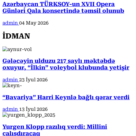
Azərbaycan TÜRKSOY-un XVII Opera
Günləri Qala konsertində təmsil olunub
admin
04 May 2026
İDMAN
Gələcəyin ulduzu 217 saylı məktəbdə
oxuyur, “İlkin” voleybol klubunda yetişir
admin
23 İyul 2026
“Bavariya” Harri Keynlə bağlı qərar verdi
admin
13 İyul 2026
Yurgen Klopp razılıq verdi: Millini
çalışdıracaq