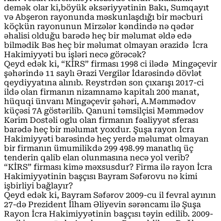
demək olar ki,böyük əksəriyyətinin Bakı, Sumqayıt
və Abşeron rayonunda məskunlaşdığı bir məcburi
köçkün rayonunun Mirzələr kəndində nə qədər
əhalisi olduğu barədə heç bir məlumat əldə edə
bilmədik Bəs heç bir məlumat olmayan ərazidə İcra
Hakimiyyəti bu işləri necə görəcək?
Qeyd edək ki, “KİRS” firması 1998 ci ilədə Mingəçevir
şəhərində 11 saylı Ərazi Vergilər İdarəsində dövlət
qeydiyyatına alınıb. Reystrdən son çıxarışı 2017-ci
ildə olan firmanın nizamnamə kapitalı 200 manat,
hüquqi ünvanı Mingəçevir şəhəri, A.Məmmədov
küçəsi 7A göstərilib. Qanuni təmsilçisi Məmmədov
Kərim Dostəli oglu olan firmanın fəaliyyət sferası
barədə heç bir məlumat yoxdur. Şuşa rayon İcra
Hakimiyyəti barəsində heç yerdə məlumat olmayan
bir firmanın ümumilikdə 299 498.99 manatlıq üç
tenderin qalib elan olunmasına necə yol verib?
“KİRS” firması kimə məxsusdur? Firma ilə rayon İcra
Hakimiyyətinin başçısı Bayram Səfərovu nə kimi
işbirliyi bağlayır?
Qeyd edək ki, Bayram Səfərov 2009-cu il fevral ayının
27-də Prezident İlham Əliyevin sərəncamı ilə Şuşa
Rayon İcra Hakimiyyətinin başçısı təyin edilib. 2009-