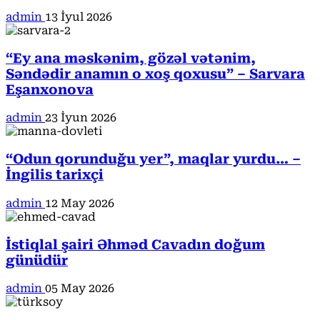
admin
13 İyul 2026
“Ey ana məskənim, gözəl vətənim,
Səndədir anamın o xoş qoxusu” – Sarvara
Eşanxonova
admin
23 İyun 2026
“Odun qorunduğu yer”, maqlar yurdu… –
İngilis tarixçi
admin
12 May 2026
İstiqlal şairi Əhməd Cavadın doğum
günüdür
admin
05 May 2026