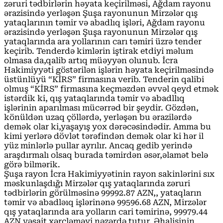
zəruri tədbirlərin həyata keçirilməsi, Ağdam rayonu
ərazisində yerləşən Şuşa rayonunun Mirzələr qış
yataqlarının təmir və abadlıq işləri, Ağdam rayonu
ərazisində yerləşən Şuşa rayonunun Mirzələr qış
yataqlarında ara yollarının carı təmiri üzrə tender
keçirib. Tenderdə kimlərin iştirak etdiyi məlum
olmasa da,qalib artıq müəyyən olunub. İcra
Hakimiyyəti göstərilən işlərin həyata keçirilməsində
üstünlüyü “KİRS” firmasına verib. Tenderin qalibi
olmuş “KİRS” firmasına keçməzdən əvvəl qeyd etmək
istərdik ki, qış yataqlarında təmir və abadllıq
işlərinin aparılması mücərrəd bir şeydir. Gözdən,
könüldən uzaq çöllərdə, yerləşən bu ərazilərdə
demək olar ki,yaşayış yox dərəcəsindədir. Amma bu
kimi yerlərə dövlət tərəfindən demək olar ki hər il
yüz minlərlə pullar ayrılır. Ancaq gedib yerində
araşdırmalı olsaq burada təmirdən əsər,əlamət belə
görə bilmərik.
Şuşa rayon İcra Hakimiyyətinin rayon sakinlərini sıx
məskunlaşdığı Mirzələr qış yataqlarında zəruri
tədbirlərin görülməsinə 99992.87 AZN,, yataqların
təmir və abadləıq işlərinənə 99596.68 AZN, Mirzələr
qış yataqlarında ara yolların cari təmirinə, 99979.44
AZN vəsait xərcləməyi nəzərdə tutur. Əhalisinin