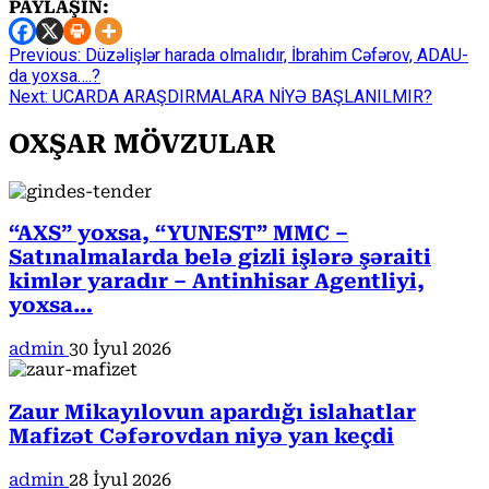
PAYLAŞIN:
Continue
Previous:
Düzəlişlər harada olmalıdır, İbrahim Cəfərov, ADAU-
da yoxsa….?
Reading
Next:
UCARDA ARAŞDIRMALARA NİYƏ BAŞLANILMIR?
OXŞAR MÖVZULAR
“AXS” yoxsa, “YUNEST” MMC –
Satınalmalarda belə gizli işlərə şəraiti
kimlər yaradır – Antinhisar Agentliyi,
yoxsa…
admin
30 İyul 2026
Zaur Mikayılovun apardığı islahatlar
Mafizət Cəfərovdan niyə yan keçdi
admin
28 İyul 2026