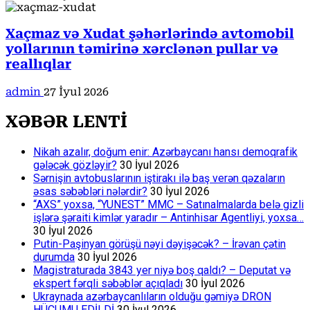
Xaçmaz və Xudat şəhərlərində avtomobil
yollarının təmirinə xərclənən pullar və
reallıqlar
admin
27 İyul 2026
XƏBƏR LENTİ
Nikah azalır, doğum enir: Azərbaycanı hansı demoqrafik
gələcək gözləyir?
30 İyul 2026
Sərnişin avtobuslarının iştirakı ilə baş verən qəzaların
əsas səbəbləri nələrdir?
30 İyul 2026
“AXS” yoxsa, “YUNEST” MMC – Satınalmalarda belə gizli
işlərə şəraiti kimlər yaradır – Antinhisar Agentliyi, yoxsa…
30 İyul 2026
Putin-Paşinyan görüşü nəyi dəyişəcək? – İrəvan çətin
durumda
30 İyul 2026
Magistraturada 3843 yer niyə boş qaldı? – Deputat və
ekspert fərqli səbəblər açıqladı
30 İyul 2026
Ukraynada azərbaycanlıların olduğu gəmiyə DRON
HÜCUMU EDİLDİ
30 İyul 2026