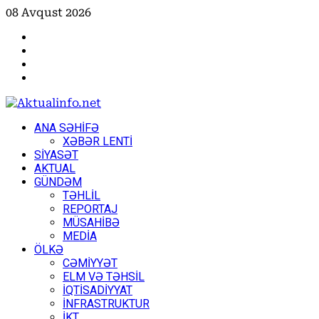
Skip
08 Avqust 2026
to
Facebook
content
Instagram
Youtube
X
Primary
ANA SƏHİFƏ
Menu
XƏBƏR LENTİ
SİYASƏT
AKTUAL
GÜNDƏM
TƏHLİL
REPORTAJ
MÜSAHİBƏ
MEDİA
ÖLKƏ
CƏMİYYƏT
ELM VƏ TƏHSİL
İQTİSADİYYAT
İNFRASTRUKTUR
İKT