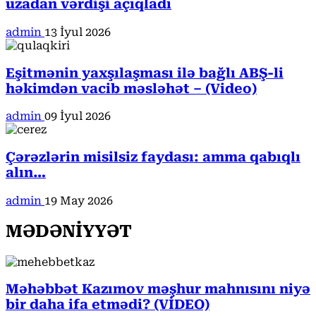
uzadan vərdişi açıqladı
admin
13 İyul 2026
Eşitmənin yaxşılaşması ilə bağlı ABŞ-li
həkimdən vacib məsləhət – (Video)
admin
09 İyul 2026
Çərəzlərin misilsiz faydası: amma qabıqlı
alın…
admin
19 May 2026
MƏDƏNİYYƏT
Məhəbbət Kazımov məşhur mahnısını niyə
bir daha ifa etmədi? (VİDEO)