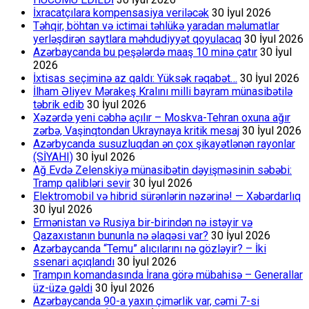
İxracatçılara kompensasiya veriləcək
30 İyul 2026
Təhqir, böhtan və ictimai təhlükə yaradan məlumatlar
yerləşdirən saytlara məhdudiyyət qoyulacaq
30 İyul 2026
Azərbaycanda bu peşələrdə maaş 10 minə çatır
30 İyul
2026
İxtisas seçiminə az qaldı: Yüksək rəqabət…
30 İyul 2026
İlham Əliyev Mərakeş Kralını milli bayram münasibətilə
təbrik edib
30 İyul 2026
Xəzərdə yeni cəbhə açılır – Moskva-Tehran oxuna ağır
zərbə, Vaşinqtondan Ukraynaya kritik mesaj
30 İyul 2026
Azərbycanda susuzluqdan ən çox şikayətlənən rayonlar
(SİYAHI)
30 İyul 2026
Ağ Evdə Zelenskiyə münasibətin dəyişməsinin səbəbi:
Tramp qalibləri sevir
30 İyul 2026
Elektromobil və hibrid sürənlərin nəzərinə! — Xəbərdarlıq
30 İyul 2026
Ermənistan və Rusiya bir-birindən nə istəyir və
Qazaxıstanın bununla nə əlaqəsi var?
30 İyul 2026
Azərbaycanda “Temu” alıcılarını nə gözləyir? – İki
ssenari açıqlandı
30 İyul 2026
Trampın komandasında İrana görə mübahisə – Generallar
üz-üzə gəldi
30 İyul 2026
Azərbaycanda 90-a yaxın çimərlik var, cəmi 7-si