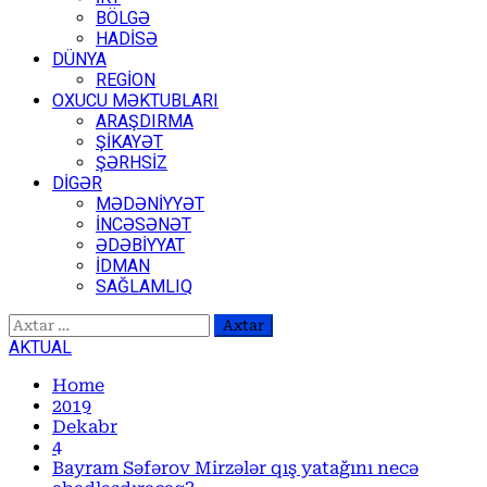
BÖLGƏ
HADİSƏ
DÜNYA
REGİON
OXUCU MƏKTUBLARI
ARAŞDIRMA
ŞİKAYƏT
ŞƏRHSİZ
DİGƏR
MƏDƏNİYYƏT
İNCƏSƏNƏT
ƏDƏBİYYAT
İDMAN
SAĞLAMLIQ
Axtarış:
AKTUAL
Home
2019
Dekabr
4
Bayram Səfərov Mirzələr qış yatağını necə