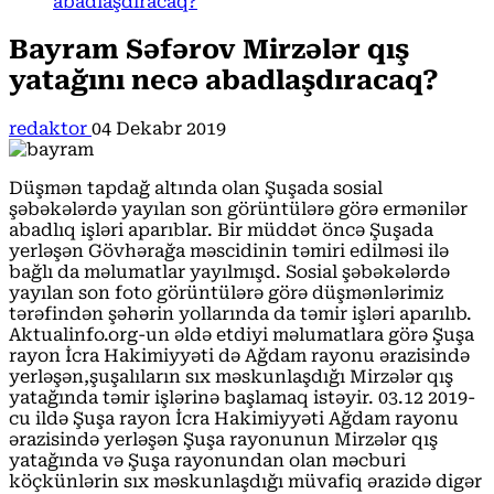
abadlaşdıracaq?
Bayram Səfərov Mirzələr qış
yatağını necə abadlaşdıracaq?
redaktor
04 Dekabr 2019
Düşmən tapdağ altında olan Şuşada sosial
şəbəkələrdə yayılan son görüntülərə görə ermənilər
abadlıq işləri aparıblar. Bir müddət öncə Şuşada
yerləşən Gövhərağa məscidinin təmiri edilməsi ilə
bağlı da məlumatlar yayılmışd. Sosial şəbəkələrdə
yayılan son foto görüntülərə görə düşmənlərimiz
tərəfindən şəhərin yollarında da təmir işləri aparılıb.
Aktualinfo.org-un əldə etdiyi məlumatlara görə Şuşa
rayon İcra Hakimiyyəti də Ağdam rayonu ərazisində
yerləşən,şuşalıların sıx məskunlaşdığı Mirzələr qış
yatağında təmir işlərinə başlamaq istəyir. 03.12 2019-
cu ildə Şuşa rayon İcra Hakimiyyəti Ağdam rayonu
ərazisində yerləşən Şuşa rayonunun Mirzələr qış
yatağında və Şuşa rayonundan olan məcburi
köçkünlərin sıx məskunlaşdığı müvafiq ərazidə digər