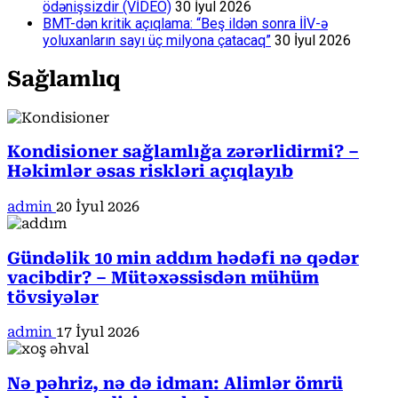
ödənişsizdir (VİDEO)
30 İyul 2026
BMT-dən kritik açıqlama: “Beş ildən sonra İİV-ə
yoluxanların sayı üç milyona çatacaq”
30 İyul 2026
Sağlamlıq
Kondisioner sağlamlığa zərərlidirmi? –
Həkimlər əsas riskləri açıqlayıb
admin
20 İyul 2026
Gündəlik 10 min addım hədəfi nə qədər
vacibdir? – Mütəxəssisdən mühüm
tövsiyələr
admin
17 İyul 2026
Nə pəhriz, nə də idman: Alimlər ömrü