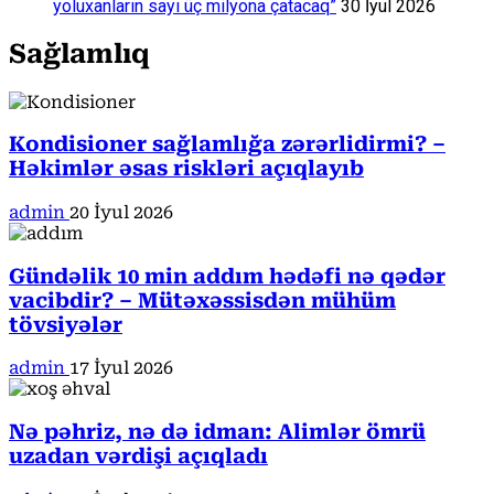
yoluxanların sayı üç milyona çatacaq”
30 İyul 2026
Sağlamlıq
Kondisioner sağlamlığa zərərlidirmi? –
Həkimlər əsas riskləri açıqlayıb
admin
20 İyul 2026
Gündəlik 10 min addım hədəfi nə qədər
vacibdir? – Mütəxəssisdən mühüm
tövsiyələr
admin
17 İyul 2026
Nə pəhriz, nə də idman: Alimlər ömrü
uzadan vərdişi açıqladı