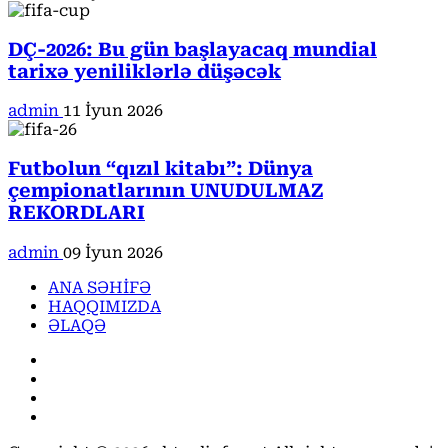
DÇ-2026: Bu gün başlayacaq mundial
tarixə yeniliklərlə düşəcək
admin
11 İyun 2026
Futbolun “qızıl kitabı”: Dünya
çempionatlarının UNUDULMAZ
REKORDLARI
admin
09 İyun 2026
ANA SƏHİFƏ
HAQQIMIZDA
ƏLAQƏ
Facebook
Instagram
Youtube
X