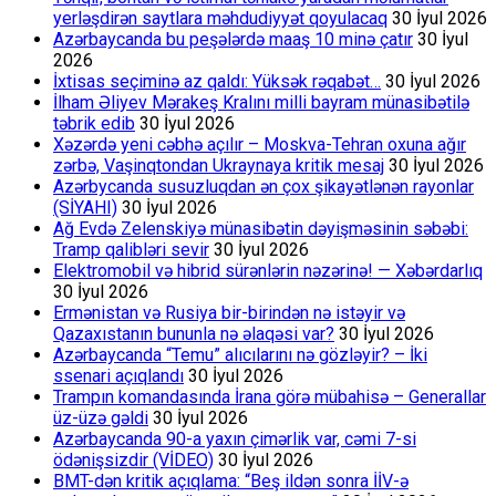
yerləşdirən saytlara məhdudiyyət qoyulacaq
30 İyul 2026
Azərbaycanda bu peşələrdə maaş 10 minə çatır
30 İyul
2026
İxtisas seçiminə az qaldı: Yüksək rəqabət…
30 İyul 2026
İlham Əliyev Mərakeş Kralını milli bayram münasibətilə
təbrik edib
30 İyul 2026
Xəzərdə yeni cəbhə açılır – Moskva-Tehran oxuna ağır
zərbə, Vaşinqtondan Ukraynaya kritik mesaj
30 İyul 2026
Azərbycanda susuzluqdan ən çox şikayətlənən rayonlar
(SİYAHI)
30 İyul 2026
Ağ Evdə Zelenskiyə münasibətin dəyişməsinin səbəbi:
Tramp qalibləri sevir
30 İyul 2026
Elektromobil və hibrid sürənlərin nəzərinə! — Xəbərdarlıq
30 İyul 2026
Ermənistan və Rusiya bir-birindən nə istəyir və
Qazaxıstanın bununla nə əlaqəsi var?
30 İyul 2026
Azərbaycanda “Temu” alıcılarını nə gözləyir? – İki
ssenari açıqlandı
30 İyul 2026
Trampın komandasında İrana görə mübahisə – Generallar
üz-üzə gəldi
30 İyul 2026
Azərbaycanda 90-a yaxın çimərlik var, cəmi 7-si
ödənişsizdir (VİDEO)
30 İyul 2026
BMT-dən kritik açıqlama: “Beş ildən sonra İİV-ə