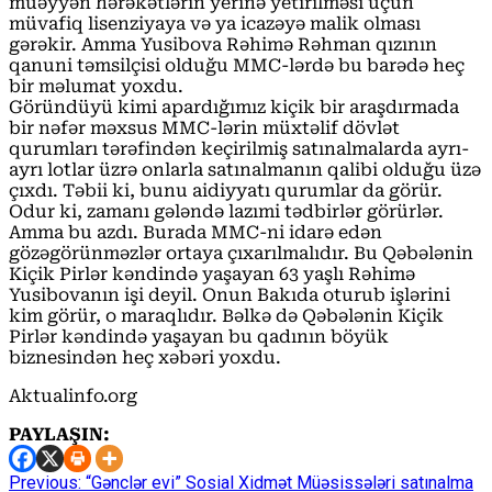
müəyyən hərəkətlərin yerinə yetirilməsi üçün
müvafiq lisenziyaya və ya icazəyə malik olması
gərəkir. Amma Yusibova Rəhimə Rəhman qızının
qanuni təmsilçisi olduğu MMC-lərdə bu barədə heç
bir məlumat yoxdu.
Göründüyü kimi apardığımız kiçik bir araşdırmada
bir nəfər məxsus MMC-lərin müxtəlif dövlət
qurumları tərəfindən keçirilmiş satınalmalarda ayrı-
ayrı lotlar üzrə onlarla satınalmanın qalibi olduğu üzə
çıxdı. Təbii ki, bunu aidiyyatı qurumlar da görür.
Odur ki, zamanı gələndə lazımi tədbirlər görürlər.
Amma bu azdı. Burada MMC-ni idarə edən
gözəgörünməzlər ortaya çıxarılmalıdır. Bu Qəbələnin
Kiçik Pirlər kəndində yaşayan 63 yaşlı Rəhimə
Yusibovanın işi deyil. Onun Bakıda oturub işlərini
kim görür, o maraqlıdır. Bəlkə də Qəbələnin Kiçik
Pirlər kəndində yaşayan bu qadının böyük
biznesindən heç xəbəri yoxdu.
Aktualinfo.org
PAYLAŞIN:
Continue
Previous:
“Gənclər evi” Sosial Xidmət Müəsissələri satınalma