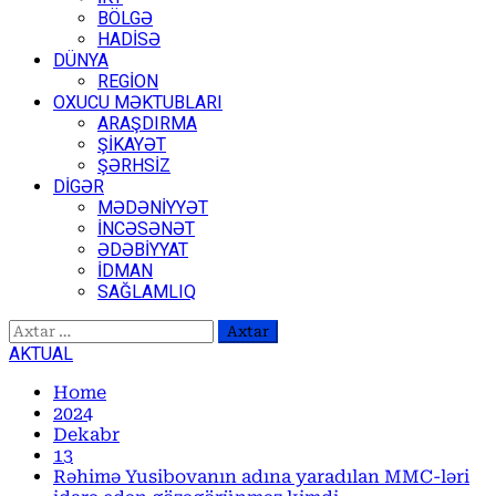
BÖLGƏ
HADİSƏ
DÜNYA
REGİON
OXUCU MƏKTUBLARI
ARAŞDIRMA
ŞİKAYƏT
ŞƏRHSİZ
DİGƏR
MƏDƏNİYYƏT
İNCƏSƏNƏT
ƏDƏBİYYAT
İDMAN
SAĞLAMLIQ
Axtarış:
AKTUAL
Home
2024
Dekabr
13
Rəhimə Yusibovanın adına yaradılan MMC-ləri