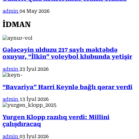
admin
04 May 2026
İDMAN
Gələcəyin ulduzu 217 saylı məktəbdə
oxuyur, “İlkin” voleybol klubunda yetişir
admin
23 İyul 2026
“Bavariya” Harri Keynlə bağlı qərar verdi
admin
13 İyul 2026
Yurgen Klopp razılıq verdi: Millini
çalışdıracaq
admin
03 İyul 2026