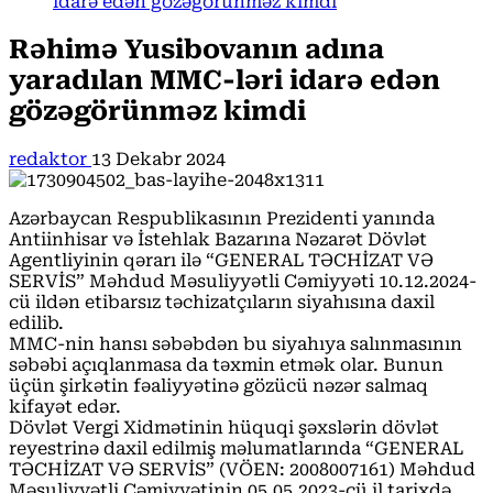
idarə edən gözəgörünməz kimdi
Rəhimə Yusibovanın adına
yaradılan MMC-ləri idarə edən
gözəgörünməz kimdi
redaktor
13 Dekabr 2024
Azərbaycan Respublikasının Prezidenti yanında
Antiinhisar və İstehlak Bazarına Nəzarət Dövlət
Agentliyinin qərarı ilə “GENERAL TƏCHİZAT VƏ
SERVİS” Məhdud Məsuliyyətli Cəmiyyəti 10.12.2024-
cü ildən etibarsız təchizatçıların siyahısına daxil
edilib.
MMC-nin hansı səbəbdən bu siyahıya salınmasının
səbəbi açıqlanmasa da təxmin etmək olar. Bunun
üçün şirkətin fəaliyyətinə gözücü nəzər salmaq
kifayət edər.
Dövlət Vergi Xidmətinin hüquqi şəxslərin dövlət
reyestrinə daxil edilmiş məlumatlarında “GENERAL
TƏCHİZAT VƏ SERVİS” (VÖEN: 2008007161) Məhdud
Məsuliyyətli Cəmiyyətinin 05.05.2023-cü il tarixdə