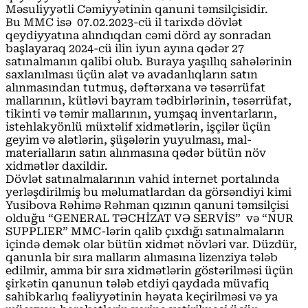
Məsuliyyətli Cəmiyyətinin qanuni təmsilçisidir.
Bu MMC isə 07.02.2023-cü il tarixdə dövlət
qeydiyyatına alındıqdan cəmi dörd ay sonradan
başlayaraq 2024-cü ilin iyun ayına qədər 27
satınalmanın qalibi olub. Buraya yaşıllıq sahələrinin
saxlanılması üçün alət və avadanlıqların satın
alınmasından tutmuş, dəftərxana və təsərrüfat
mallarının, kütləvi bayram tədbirlərinin, təsərrüfat,
tikinti və təmir mallarının, yumşaq inventarların,
istehlakyönlü müxtəlif xidmətlərin, işçilər üçün
geyim və alətlərin, şüşələrin yuyulması, mal-
materialların satın alınmasına qədər bütün növ
xidmətlər daxildir.
Dövlət satınalmalarının vahid internet portalında
yerləşdirilmiş bu məlumatlardan da görsəndiyi kimi
Yusibova Rəhimə Rəhman qızının qanuni təmsilçisi
olduğu “GENERAL TƏCHİZAT VƏ SERVİS” və “NUR
SUPPLIER” MMC-lərin qalib çıxdığı satınalmaların
içində demək olar bütün xidmət növləri var. Düzdür,
qanunla bir sıra malların alımasına lizenziya tələb
edilmir, amma bir sıra xidmətlərin göstərilməsi üçün
şirkətin qanunun tələb etdiyi qaydada müvafiq
sahibkarlıq fəaliyyətinin həyata keçirilməsi və ya