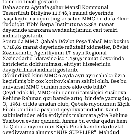
təmiri xidməti göstərib.
Daha sonra Ağstafa şəhər Mənzil Kommunal
Təsərrüfatı Birliyinə 11.546,3 manat dəyərində
yaşıllaşdırma üçün tinglər satan MMC bu dəfə Elmi-
Tədqiqat Tibbi Bərpa İnstitutuna 3.383 manat
dəyərində azanxana avadanlıqlarının cari təmiri
xidməti göstərib.
Sonra da MMC Qəbələ Dövlət Peşə Təhsil Mərkəzinə
4.718,82 manat dəyərində müxtəlif xidmətlər, Dövlət
Xəzinədarlıq Agentliyinin 17 saylı Regional
Xəzinədarlıq İdarəsinə isə 1.150,5 manat dəyərində
katriclərin doldurulması, ehtiyat hissələrinin
dəyişdirilməsi xidməti göstərib.
Göründüyü kimi MMC 6 ayda ayrı ayrı sahələr üzrə
keçirilmiş bir çox kotirovkaların sahibi olub. Bəs bu
univarsal MMC bunları necə əldə edə bilib?
Qeyd edək ki, MMC-nin qanuni təmsilçisi Yusibova
Rəhimə Rəhman qızı barədə artıq bir dəfə yazmışdıq.
O, 1961-ci ildə anadan olub, Qəbələ rayonunun Kiçik
Pirəli kəndində pasport qeydiyyatındadır. Kənd
sakinlərindən əldə etdiyimiz məlumata görə Rəhimə
Yusibova evdar qadındı. Amma bu evdar qadın həm
də Qəbələ rayonunun Kiçik Pirəli kəndində dövlət
qeydiyyatına alınmış “NUR SUPPLIER” Məhdud