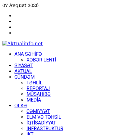
Skip
07 Avqust 2026
to
Facebook
content
Instagram
Youtube
X
Primary
ANA SƏHİFƏ
Menu
XƏBƏR LENTİ
SİYASƏT
AKTUAL
GÜNDƏM
TƏHLİL
REPORTAJ
MÜSAHİBƏ
MEDİA
ÖLKƏ
CƏMİYYƏT
ELM VƏ TƏHSİL
İQTİSADİYYAT
İNFRASTRUKTUR
İKT