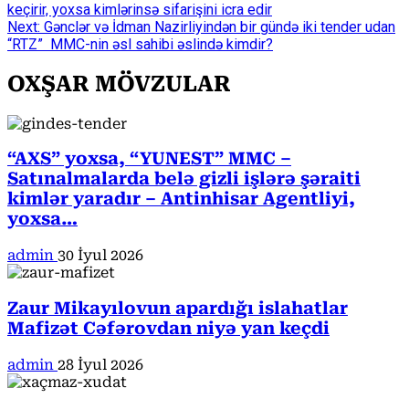
keçirir, yoxsa kimlərinsə sifarişini icra edir
Reading
Next:
Gənclər və İdman Nazirliyindən bir gündə iki tender udan
“RTZ” MMC-nin əsl sahibi əslində kimdir?
OXŞAR MÖVZULAR
“AXS” yoxsa, “YUNEST” MMC –
Satınalmalarda belə gizli işlərə şəraiti
kimlər yaradır – Antinhisar Agentliyi,
yoxsa…
admin
30 İyul 2026
Zaur Mikayılovun apardığı islahatlar
Mafizət Cəfərovdan niyə yan keçdi
admin
28 İyul 2026