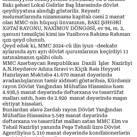
Bakı şəhəri Lokal Gəlirlər Baş İdarəsində dövlət
qeydiyyatına alındığı göstərilir. Reyestr
məlumatlarında nizamnamə kapitalı cəmi 2 manat
olan MMC-nin hüquqi ünvanının, BAKI ŞƏHƏRİ
XƏTAİ RAYONU, NAXİMOV DÖNGƏSİ, ev 94, m. 2,
qanuni təmsilçisi kimi isə Yusibova Rəhimə Rəhman
qızı qeyd olunub.
Qeyd edək ki, MMC 2024-cü ilin iyun -deekabr
aylarında ayrı ayrı dövlət qurumlarının keçirdiyi 11
satınalmanın qalibi olub.
MMC Azərbaycan Respublikası Daxili İşlər Nazirliyi
A.N.Heydərov Adına Sıravi vı Kiçik Rəis Heyyəti
Hazırlayan Məktəbə 41.670 manat dəyərində
avadanlıqlarının təmir xidməti göstəribsə, Kürdəmir
rayon Dövlət Yanğından Mühafizə Hissəsinə həm
4.938,5 manat dəyərində dəftərxana və təsərrüfat
malları satıb, həm də 2.920 manat dəyərində maşın
ehtiyat hissələri.
Bunlardan əlavə Zərdab rayon Dövlət Yanğından
Mühafizə Hissəsinə 5.549 manat dəyərində
dəftərxana və təsərrüfat malları satan MMC Elm və
Təhsil Nazirliyi yanında Peşə Təhsili üzrə Dövlət
Agentliyinə 5.310 manat dəyərində kondisionerlərin