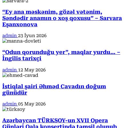
“Ey ana məskənim, gözəl vətənim,
Səndədir anamın o xoş qoxusu” – Sarvara
Eşanxonova
admin
23 İyun 2026
“Odun qorunduğu yer”, maqlar yurdu… –
İngilis tarixçi
admin
12 May 2026
İstiqlal şairi Əhməd Cavadın doğum
günüdür
admin
05 May 2026
Azərbaycan TÜRKSOY-un XVII Opera
Günləri Qala konsertində təmsil olunub