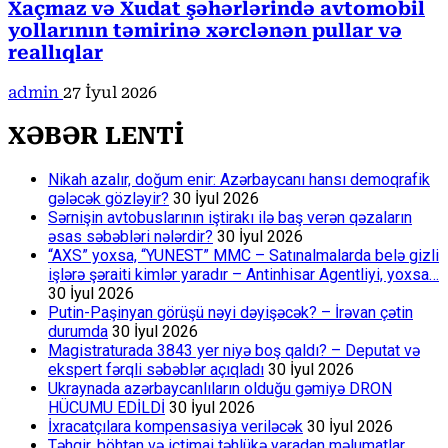
Xaçmaz və Xudat şəhərlərində avtomobil
yollarının təmirinə xərclənən pullar və
reallıqlar
admin
27 İyul 2026
XƏBƏR LENTİ
Nikah azalır, doğum enir: Azərbaycanı hansı demoqrafik
gələcək gözləyir?
30 İyul 2026
Sərnişin avtobuslarının iştirakı ilə baş verən qəzaların
əsas səbəbləri nələrdir?
30 İyul 2026
“AXS” yoxsa, “YUNEST” MMC – Satınalmalarda belə gizli
işlərə şəraiti kimlər yaradır – Antinhisar Agentliyi, yoxsa…
30 İyul 2026
Putin-Paşinyan görüşü nəyi dəyişəcək? – İrəvan çətin
durumda
30 İyul 2026
Magistraturada 3843 yer niyə boş qaldı? – Deputat və
ekspert fərqli səbəblər açıqladı
30 İyul 2026
Ukraynada azərbaycanlıların olduğu gəmiyə DRON
HÜCUMU EDİLDİ
30 İyul 2026
İxracatçılara kompensasiya veriləcək
30 İyul 2026
Təhqir, böhtan və ictimai təhlükə yaradan məlumatlar