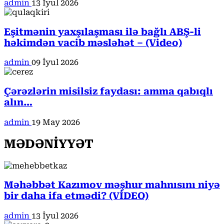
admin
13 İyul 2026
Eşitmənin yaxşılaşması ilə bağlı ABŞ-li
həkimdən vacib məsləhət – (Video)
admin
09 İyul 2026
Çərəzlərin misilsiz faydası: amma qabıqlı
alın…
admin
19 May 2026
MƏDƏNİYYƏT
Məhəbbət Kazımov məşhur mahnısını niyə
bir daha ifa etmədi? (VİDEO)
admin
13 İyul 2026