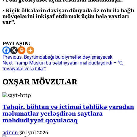
• Kiçik ölkələrin dəyişən dünyada öz rolu ilə bağlı
mövqelərini inkişaf etdirmək üçün hələ vaxtları
var”.
PAYLAŞIN:
Continue
Previous:
Bayramqabağı bu qiymətlər dəyişməyəcək
Next:
Tramp Maskın bu səlahiyyətini məhdudlaşdırdı – “O,
Reading
tövsiyələr verə bilər”
OXŞAR MÖVZULAR
Təhqir, böhtan və ictimai təhlükə yaradan
məlumatlar yerləşdirən saytlara
məhdudiyyət qoyulacaq
admin
30 İyul 2026