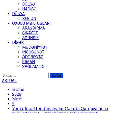
BÖLGƏ
HADİSƏ
DÜNYA
REGİON
OXUCU MƏKTUBLARI
ARAŞDIRMA
ŞİKAYƏT
ŞƏRHSİZ
DİGƏR
MƏDƏNİYYƏT
İNCƏSƏNƏT
ƏDƏBİYYAT
İDMAN
SAĞLAMLIQ
Axtarış:
AKTUAL
Home
2025
Mart
7
Yeni qlobal tendensiyalar Cənubi Qafqaza necə