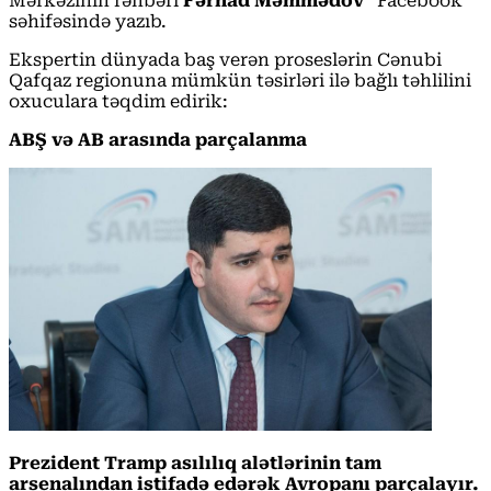
Mərkəzinin rəhbəri
Fərhad Məmmədov
“Facebook”
səhifəsində yazıb.
Ekspertin dünyada baş verən proseslərin Cənubi
Qafqaz regionuna mümkün təsirləri ilə bağlı təhlilini
oxuculara təqdim edirik:
ABŞ və AB arasında parçalanma
Prezident Tramp asılılıq alətlərinin tam
arsenalından istifadə edərək Avropanı parçalayır.