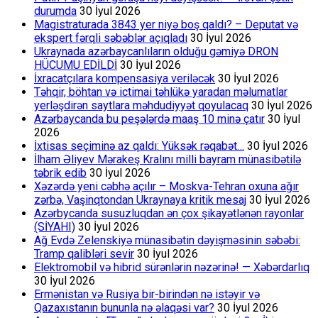
durumda
30 İyul 2026
Magistraturada 3843 yer niyə boş qaldı? – Deputat və
ekspert fərqli səbəblər açıqladı
30 İyul 2026
Ukraynada azərbaycanlıların olduğu gəmiyə DRON
HÜCUMU EDİLDİ
30 İyul 2026
İxracatçılara kompensasiya veriləcək
30 İyul 2026
Təhqir, böhtan və ictimai təhlükə yaradan məlumatlar
yerləşdirən saytlara məhdudiyyət qoyulacaq
30 İyul 2026
Azərbaycanda bu peşələrdə maaş 10 minə çatır
30 İyul
2026
İxtisas seçiminə az qaldı: Yüksək rəqabət…
30 İyul 2026
İlham Əliyev Mərakeş Kralını milli bayram münasibətilə
təbrik edib
30 İyul 2026
Xəzərdə yeni cəbhə açılır – Moskva-Tehran oxuna ağır
zərbə, Vaşinqtondan Ukraynaya kritik mesaj
30 İyul 2026
Azərbycanda susuzluqdan ən çox şikayətlənən rayonlar
(SİYAHI)
30 İyul 2026
Ağ Evdə Zelenskiyə münasibətin dəyişməsinin səbəbi:
Tramp qalibləri sevir
30 İyul 2026
Elektromobil və hibrid sürənlərin nəzərinə! — Xəbərdarlıq
30 İyul 2026
Ermənistan və Rusiya bir-birindən nə istəyir və
Qazaxıstanın bununla nə əlaqəsi var?
30 İyul 2026