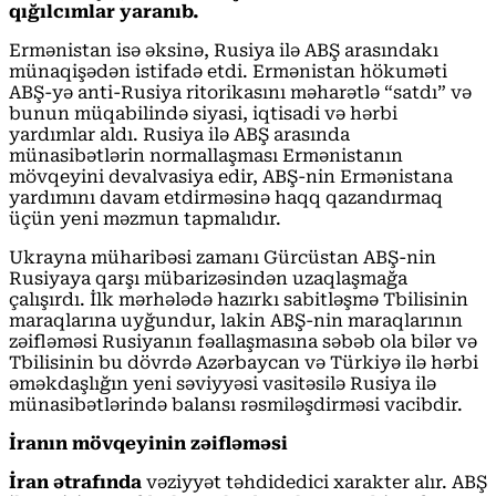
qığılcımlar yaranıb.
Ermənistan isə əksinə, Rusiya ilə ABŞ arasındakı
münaqişədən istifadə etdi. Ermənistan hökuməti
ABŞ-yə anti-Rusiya ritorikasını məharətlə “satdı” və
bunun müqabilində siyasi, iqtisadi və hərbi
yardımlar aldı. Rusiya ilə ABŞ arasında
münasibətlərin normallaşması Ermənistanın
mövqeyini devalvasiya edir, ABŞ-nin Ermənistana
yardımını davam etdirməsinə haqq qazandırmaq
üçün yeni məzmun tapmalıdır.
Ukrayna müharibəsi zamanı Gürcüstan ABŞ-nin
Rusiyaya qarşı mübarizəsindən uzaqlaşmağa
çalışırdı. İlk mərhələdə hazırkı sabitləşmə Tbilisinin
maraqlarına uyğundur, lakin ABŞ-nin maraqlarının
zəifləməsi Rusiyanın fəallaşmasına səbəb ola bilər və
Tbilisinin bu dövrdə Azərbaycan və Türkiyə ilə hərbi
əməkdaşlığın yeni səviyyəsi vasitəsilə Rusiya ilə
münasibətlərində balansı rəsmiləşdirməsi vacibdir.
İranın mövqeyinin zəifləməsi
İran ətrafında
vəziyyət təhdidedici xarakter alır. ABŞ