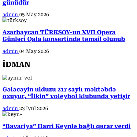
günüdür
admin
05 May 2026
Azərbaycan TÜRKSOY-un XVII Opera
Günləri Qala konsertində təmsil olunub
admin
04 May 2026
İDMAN
Gələcəyin ulduzu 217 saylı məktəbdə
oxuyur, “İlkin” voleybol klubunda yetişir
admin
23 İyul 2026
“Bavariya” Harri Keynlə bağlı qərar verdi