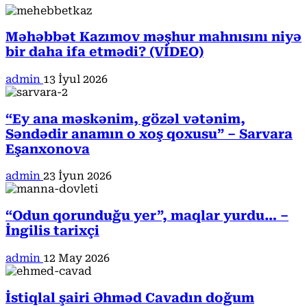
Məhəbbət Kazımov məşhur mahnısını niyə
bir daha ifa etmədi? (VİDEO)
admin
13 İyul 2026
“Ey ana məskənim, gözəl vətənim,
Səndədir anamın o xoş qoxusu” – Sarvara
Eşanxonova
admin
23 İyun 2026
“Odun qorunduğu yer”, maqlar yurdu… –
İngilis tarixçi
admin
12 May 2026
İstiqlal şairi Əhməd Cavadın doğum