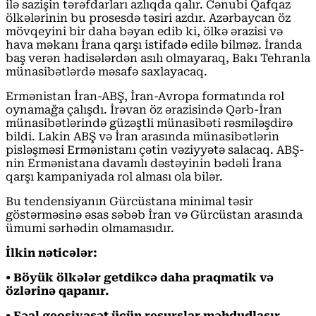
ilə sazişin tərəfdarları azlıqda qalır. Cənubi Qafqaz
ölkələrinin bu prosesdə təsiri azdır. Azərbaycan öz
mövqeyini bir daha bəyan edib ki, ölkə ərazisi və
hava məkanı İrana qarşı istifadə edilə bilməz. İranda
baş verən hadisələrdən asılı olmayaraq, Bakı Tehranla
münasibətlərdə məsafə saxlayacaq.
Ermənistan İran-ABŞ, İran-Avropa formatında rol
oynamağa çalışdı. İrəvan öz ərazisində Qərb-İran
münasibətlərində güzəştli münasibəti rəsmiləşdirə
bildi. Lakin ABŞ və İran arasında münasibətlərin
pisləşməsi Ermənistanı çətin vəziyyətə salacaq. ABŞ-
nin Ermənistana davamlı dəstəyinin bədəli İrana
qarşı kampaniyada rol alması ola bilər.
Bu tendensiyanın Gürcüstana minimal təsir
göstərməsinə əsas səbəb İran və Gürcüstan arasında
ümumi sərhədin olmamasıdır.
İlkin nəticələr:
• Böyük ölkələr getdikcə daha praqmatik və
özlərinə qapanır.
• Fəal geosiyasət üçün resurslar məhdudlaşır.