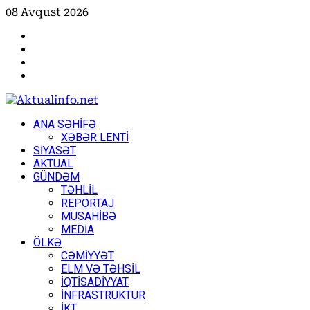
Skip
08 Avqust 2026
to
Facebook
content
Instagram
Youtube
X
Primary
ANA SƏHİFƏ
Menu
XƏBƏR LENTİ
SİYASƏT
AKTUAL
GÜNDƏM
TƏHLİL
REPORTAJ
MÜSAHİBƏ
MEDİA
ÖLKƏ
CƏMİYYƏT
ELM VƏ TƏHSİL
İQTİSADİYYAT
İNFRASTRUKTUR
İKT