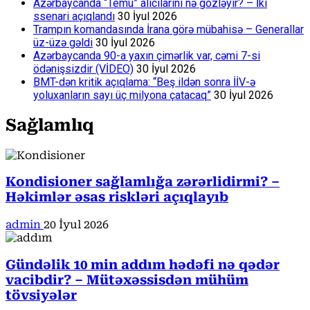
Azərbaycanda “Temu” alıcılarını nə gözləyir? – İki
ssenari açıqlandı
30 İyul 2026
Trampın komandasında İrana görə mübahisə – Generallar
üz-üzə gəldi
30 İyul 2026
Azərbaycanda 90-a yaxın çimərlik var, cəmi 7-si
ödənişsizdir (VİDEO)
30 İyul 2026
BMT-dən kritik açıqlama: “Beş ildən sonra İİV-ə
yoluxanların sayı üç milyona çatacaq”
30 İyul 2026
Sağlamlıq
Kondisioner sağlamlığa zərərlidirmi? –
Həkimlər əsas riskləri açıqlayıb
admin
20 İyul 2026
Gündəlik 10 min addım hədəfi nə qədər
vacibdir? – Mütəxəssisdən mühüm
tövsiyələr