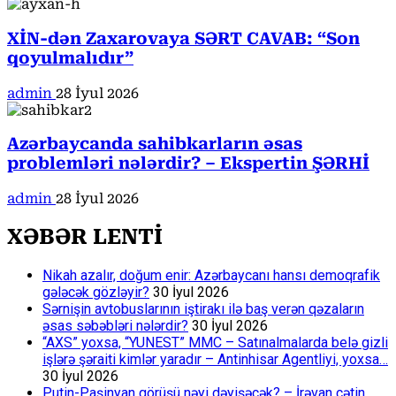
XİN-dən Zaxarovaya SƏRT CAVAB: “Son
qoyulmalıdır”
admin
28 İyul 2026
Azərbaycanda sahibkarların əsas
problemləri nələrdir? – Ekspertin ŞƏRHİ
admin
28 İyul 2026
XƏBƏR LENTİ
Nikah azalır, doğum enir: Azərbaycanı hansı demoqrafik
gələcək gözləyir?
30 İyul 2026
Sərnişin avtobuslarının iştirakı ilə baş verən qəzaların
əsas səbəbləri nələrdir?
30 İyul 2026
“AXS” yoxsa, “YUNEST” MMC – Satınalmalarda belə gizli
işlərə şəraiti kimlər yaradır – Antinhisar Agentliyi, yoxsa…
30 İyul 2026
Putin-Paşinyan görüşü nəyi dəyişəcək? – İrəvan çətin