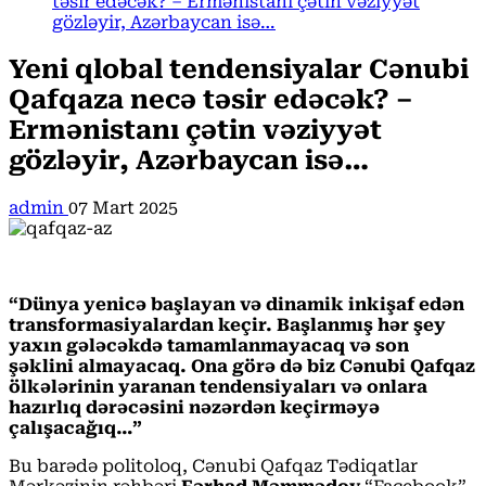
təsir edəcək? – Ermənistanı çətin vəziyyət
gözləyir, Azərbaycan isə…
Yeni qlobal tendensiyalar Cənubi
Qafqaza necə təsir edəcək? –
Ermənistanı çətin vəziyyət
gözləyir, Azərbaycan isə…
admin
07 Mart 2025
“Dünya yenicə başlayan və dinamik inkişaf edən
transformasiyalardan keçir. Başlanmış hər şey
yaxın gələcəkdə tamamlanmayacaq və son
şəklini almayacaq. Ona görə də biz Cənubi Qafqaz
ölkələrinin yaranan tendensiyaları və onlara
hazırlıq dərəcəsini nəzərdən keçirməyə
çalışacağıq…”
Bu barədə politoloq, Cənubi Qafqaz Tədiqatlar