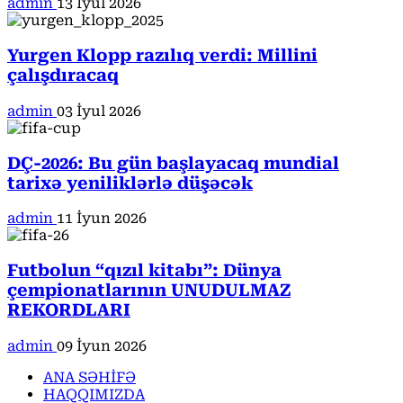
admin
13 İyul 2026
Yurgen Klopp razılıq verdi: Millini
çalışdıracaq
admin
03 İyul 2026
DÇ-2026: Bu gün başlayacaq mundial
tarixə yeniliklərlə düşəcək
admin
11 İyun 2026
Futbolun “qızıl kitabı”: Dünya
çempionatlarının UNUDULMAZ
REKORDLARI
admin
09 İyun 2026
ANA SƏHİFƏ
HAQQIMIZDA