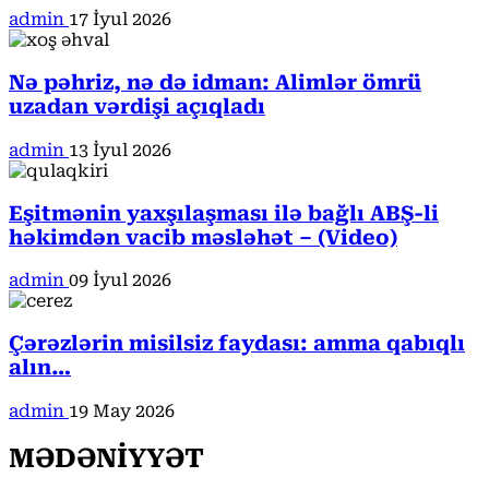
admin
17 İyul 2026
Nə pəhriz, nə də idman: Alimlər ömrü
uzadan vərdişi açıqladı
admin
13 İyul 2026
Eşitmənin yaxşılaşması ilə bağlı ABŞ-li
həkimdən vacib məsləhət – (Video)
admin
09 İyul 2026
Çərəzlərin misilsiz faydası: amma qabıqlı
alın…
admin
19 May 2026
MƏDƏNİYYƏT