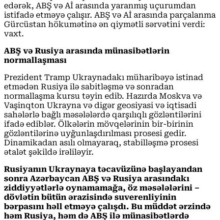
edərək, ABŞ və Aİ arasında yaranmış uçurumdan
istifadə etməyə çalışır. ABŞ və Aİ arasında parçalanma
Gürcüstan hökumətinə ən qiymətli sərvətini verdi:
vaxt.
ABŞ və Rusiya arasında münasibətlərin
normallaşması
Prezident Tramp Ukraynadakı müharibəyə istinad
etmədən Rusiya ilə sabitləşmə və sonradan
normallaşma kursu təyin edib. Hazırda Moskva və
Vaşinqton Ukrayna və digər geosiyasi və iqtisadi
sahələrlə bağlı məsələlərdə qarşılıqlı gözləntilərini
ifadə ediblər. Ölkələrin mövqelərinin bir-birinin
gözləntilərinə uyğunlaşdırılması prosesi gedir.
Dinamikadan asılı olmayaraq, stabilləşmə prosesi
ətalət şəkildə irəliləyir.
Rusiyanın Ukraynaya təcavüzünə başlayandan
sonra Azərbaycan ABŞ və Rusiya arasındakı
ziddiyyətlərlə oynamamağa, öz məsələlərini –
dövlətin bütün ərazisində suverenliyinin
bərpasını həll etməyə çalışdı. Bu müddət ərzində
həm Rusiya, həm də ABŞ ilə münasibətlərdə