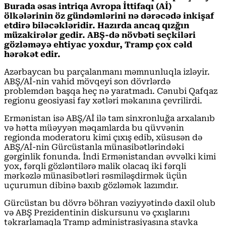
Burada əsas intriqa Avropa İttifaqı (Aİ)
ölkələrinin öz gündəmlərini nə dərəcədə inkişaf
etdirə biləcəkləridir. Hazırda ancaq qızğın
müzakirələr gedir. ABŞ-də növbəti seçkiləri
gözləməyə ehtiyac yoxdur, Tramp çox cəld
hərəkət edir.
Azərbaycan bu parçalanmanı məmnunluqla izləyir.
ABŞ/Aİ-nin vahid mövqeyi son dövrlərdə
problemdən başqa heç nə yaratmadı. Cənubi Qafqaz
regionu geosiyasi fay xətləri məkanına çevrilirdi.
Ermənistan isə ABŞ/Aİ ilə tam sinxronluğa arxalanıb
və hətta müəyyən məqamlarda bu qüvvənin
regionda moderatoru kimi çıxış edib, xüsusən də
ABŞ/Aİ-nin Gürcüstanla münasibətlərindəki
gərginlik fonunda. İndi Ermənistandan əvvəlki kimi
yox, fərqli gözləntilərə malik olacaq iki fərqli
mərkəzlə münasibətləri rəsmiləşdirmək üçün
uçurumun dibinə baxıb gözləmək lazımdır.
Gürcüstan bu dövrə böhran vəziyyətində daxil olub
və ABŞ Prezidentinin diskursunu və çxışlarını
təkrarlamaqla Tramp administrasiyasına stavka