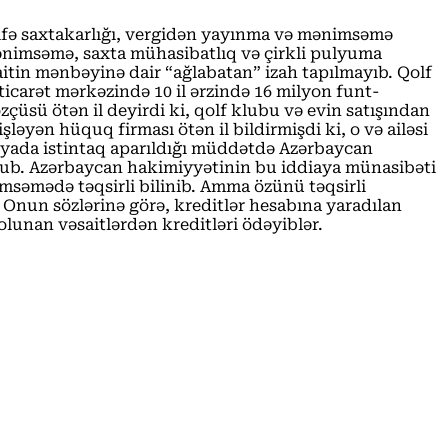
zifə saxtakarlığı, vergidən yayınma və mənimsəmə
, mənimsəmə, saxta mühasibatlıq və çirkli pulyuma
itin mənbəyinə dair “ağlabatan” izah tapılmayıb. Qolf
ticarət mərkəzində 10 il ərzində 16 milyon funt-
zçüsü ötən il deyirdi ki, qolf klubu və evin satışından
əyən hüquq firması ötən il bildirmişdi ki, o və ailəsi
niyada istintaq aparıldığı müddətdə Azərbaycan
lub. Azərbaycan hakimiyyətinin bu iddiaya münasibəti
msəmədə təqsirli bilinib. Amma özünü təqsirli
r. Onun sözlərinə görə, kreditlər hesabına yaradılan
olunan vəsaitlərdən kreditləri ödəyiblər.