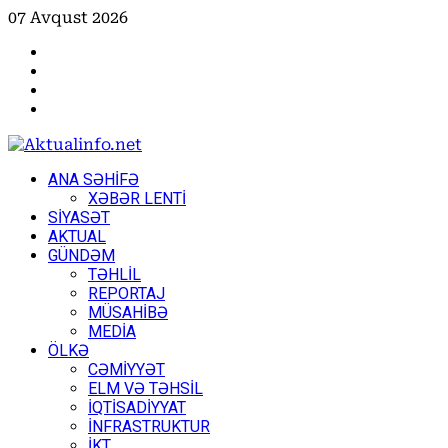
Skip
07 Avqust 2026
to
Facebook
content
Instagram
Youtube
X
Primary
ANA SƏHİFƏ
Menu
XƏBƏR LENTİ
SİYASƏT
AKTUAL
GÜNDƏM
TƏHLİL
REPORTAJ
MÜSAHİBƏ
MEDİA
ÖLKƏ
CƏMİYYƏT
ELM VƏ TƏHSİL
İQTİSADİYYAT
İNFRASTRUKTUR
İKT