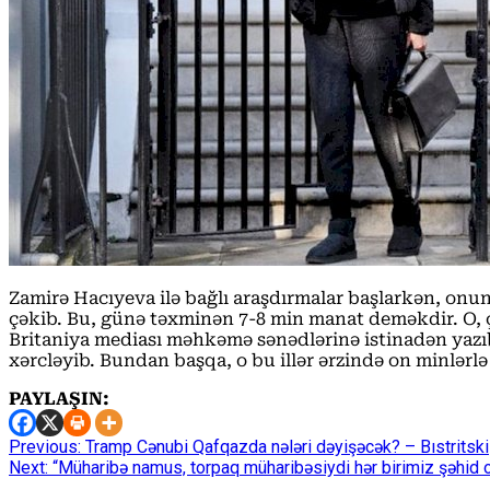
Zamirə Hacıyeva ilə bağlı araşdırmalar başlarkən, o
çəkib. Bu, günə təxminən 7-8 min manat deməkdir. O, 
Britaniya mediası məhkəmə sənədlərinə istinadən yaz
xərcləyib. Bundan başqa, o bu illər ərzində on minlərl
PAYLAŞIN:
Continue
Previous:
Tramp Cənubi Qafqazda nələri dəyişəcək? – Bıstritski
Next:
“Müharibə namus, torpaq müharibəsiydi hər birimiz şəhid 
Reading