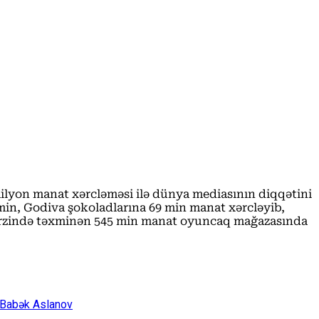
lyon manat xərcləməsi ilə dünya mediasının diqqətini
in, Godiva şokoladlarına 69 min manat xərcləyib,
 ərzində təxminən 545 min manat oyuncaq mağazasında
”-Babək Aslanov