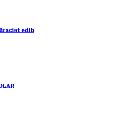
üraciət edib
OTOLAR