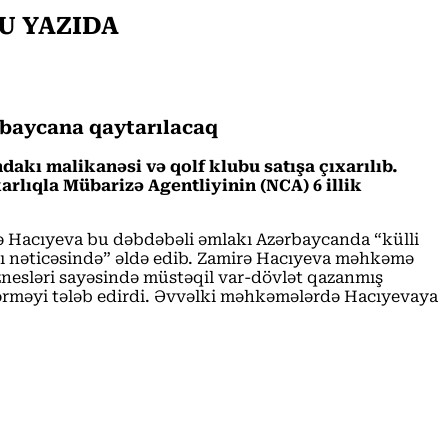
BU YAZIDA
ərbaycana qaytarılacaq
ı malikanəsi və qolf klubu satışa çıxarılıb.
rlıqla Mübarizə Agentliyinin (NCA) 6 illik
mirə Hacıyeva bu dəbdəbəli əmlakı Azərbaycanda “külli
sı nəticəsində” əldə edib. Zamirə Hacıyeva məhkəmə
znesləri sayəsində müstəqil var-dövlət qazanmış
rməyi tələb edirdi. Əvvəlki məhkəmələrdə Hacıyevaya