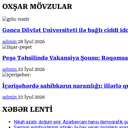
OXŞAR MÖVZULAR
Gəncə Dövlət Universiteti ilə bağlı ciddi i
admin
28 İyul 2026
Peşə Təhsilində Vakansiya Şousu: Rəqəmsa
admin
23 İyul 2026
İçərişəhərdə sahibkarın narazılığı: illərlə
admin
23 İyul 2026
XƏBƏR LENTİ
Nikah azalır, doğum enir: Azərbaycanı hansı demoqrafik g
Sərnişin avtobuslarının iştirakı ilə baş verən qəzaların əsa