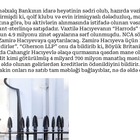
əlxalq Bankının idarə heyətinin sədri olub, hazırda və
bildirmişdi ki, qolf klubu və evin irimiqyaslı dələduzluq
a görə, bu aktivlərin alınmasında istifadə olunan vəsa
unt-sterlinqə satışdadır. Vaxtilə Hacıyevanın “Harrods” 
onun 4.9 milyonu zinət əşyalarına sərf olunmuşdu. NCA sö
Zamirə Hacıyevaya qaytarılacaq. Zamirə Hacıyeva üçün işl
tdirlər”. “Gherson LLP” onu da bildirib ki, Böyük Brita
ada Cahangir Hacıyevlə əlaqə qurmasına qəsdən mane o
dit kimi götürülmüş 4 milyard 700 milyon manatlıq məni
 əldə olunan gəlirlərdən kreditlərin ödənildiyini bildiri
akin onları nə satıb tam məbləği bağlayıblar, nə də əldə 