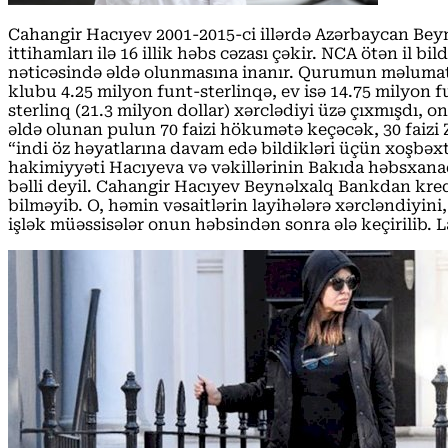
Cahangir Hacıyev 2001-2015-ci illərdə Azərbaycan Beyn
ittihamları ilə 16 illik həbs cəzası çəkir. NCA ötən il 
nəticəsində əldə olunmasına inanır. Qurumun məlumatın
klubu 4.25 milyon funt-sterlinqə, ev isə 14.75 milyon f
sterlinq (21.3 milyon dollar) xərclədiyi üzə çıxmışdı, 
əldə olunan pulun 70 faizi hökumətə keçəcək, 30 faizi 
“indi öz həyatlarına davam edə bildikləri üçün xoşbəx
hakimiyyəti Hacıyeva və vəkillərinin Bakıda həbsxan
bəlli deyil. Cahangir Hacıyev Beynəlxalq Bankdan kre
bilməyib. O, həmin vəsaitlərin layihələrə xərcləndiyini,
işlək müəssisələr onun həbsindən sonra ələ keçirilib. L