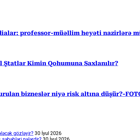
ddialar: professor-müəllim heyəti nazirlərə m
l Ştatlar Kimin Qohumuna Saxlanılır?
 qurulan bizneslər niyə risk altına düşür?-F
ələcək gözləyir?
30 İyul 2026
s səbəbləri nələrdir?
30 İyul 2026