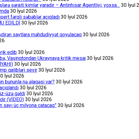
rə şəraiti kimlər yaradır – Antinhisar Agentliyi, yoxsa…
30 İyul 
rumda
30 İyul 2026
ert fərqli səbəblər açıqladı
30 İyul 2026
MU EDİLDİ
30 İyul 2026
əşdirən saytlara məhdudiyyət qoyulacaq
30 İyul 2026
026
rik edib
30 İyul 2026
bə, Vaşinqtondan Ukraynaya kritik mesaj
30 İyul 2026
İYAHI)
30 İyul 2026
p qalibləri sevir
30 İyul 2026
0 İyul 2026
ın bununla nə əlaqəsi var?
30 İyul 2026
açıqlandı
30 İyul 2026
üz-üzə gəldi
30 İyul 2026
dir (VİDEO)
30 İyul 2026
ın sayı üç milyona çatacaq”
30 İyul 2026