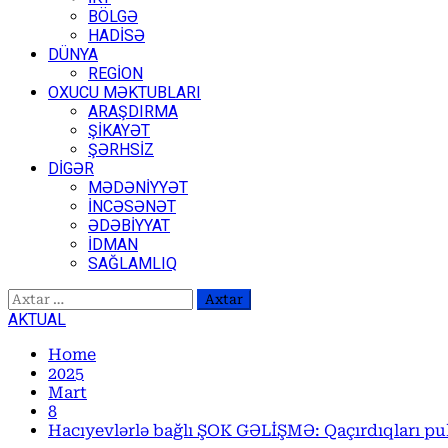
BÖLGƏ
HADİSƏ
DÜNYA
REGİON
OXUCU MƏKTUBLARI
ARAŞDIRMA
ŞİKAYƏT
ŞƏRHSİZ
DİGƏR
MƏDƏNİYYƏT
İNCƏSƏNƏT
ƏDƏBİYYAT
İDMAN
SAĞLAMLIQ
Axtarış:
AKTUAL
Home
2025
Mart
8
Hacıyevlərlə bağlı ŞOK GƏLİŞMƏ: Qaçırdıqları 