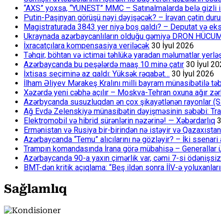
“AXS” yoxsa, “YUNEST” MMC – Satınalmalarda belə gizli işlə
Putin-Paşinyan görüşü nəyi dəyişəcək? – İrəvan çətin du
Magistraturada 3843 yer niyə boş qaldı? – Deputat və eksp
Ukraynada azərbaycanlıların olduğu gəmiyə DRON HÜCU
İxracatçılara kompensasiya veriləcək
30 İyul 2026
Təhqir, böhtan və ictimai təhlükə yaradan məlumatlar yerl
Azərbaycanda bu peşələrdə maaş 10 minə çatır
30 İyul 2
İxtisas seçiminə az qaldı: Yüksək rəqabət…
30 İyul 2026
İlham Əliyev Mərakeş Kralını milli bayram münasibətilə təb
Xəzərdə yeni cəbhə açılır – Moskva-Tehran oxuna ağır zər
Azərbycanda susuzluqdan ən çox şikayətlənən rayonlar (S
Ağ Evdə Zelenskiyə münasibətin dəyişməsinin səbəbi: Tram
Elektromobil və hibrid sürənlərin nəzərinə! — Xəbərdarlıq
3
Ermənistan və Rusiya bir-birindən nə istəyir və Qazaxıstan
Azərbaycanda “Temu” alıcılarını nə gözləyir? – İki ssenari 
Trampın komandasında İrana görə mübahisə – Generallar 
Azərbaycanda 90-a yaxın çimərlik var, cəmi 7-si ödənişsiz
BMT-dən kritik açıqlama: “Beş ildən sonra İİV-ə yoluxanlar
Sağlamlıq