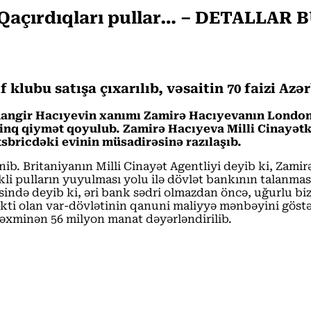
 Qaçırdıqları pullar… – DETALLAR 
 klubu satışa çıxarılıb, vəsaitin 70 faizi Az
ngir Hacıyevin xanımı Zamirə Hacıyevanın Londondak
linq qiymət qoyulub. Zamirə Hacıyeva Milli Cinayətka
sbricdəki evinin müsadirəsinə razılaşıb.
ilinib. Britaniyanın Milli Cinayət Agentliyi deyib ki, Za
li pulların yuyulması yolu ilə dövlət bankının talanma
ində deyib ki, əri bank sədri olmazdan öncə, uğurlu bi
i olan var-dövlətinin qanuni maliyyə mənbəyini göstə
təxminən 56 milyon manat dəyərləndirilib.