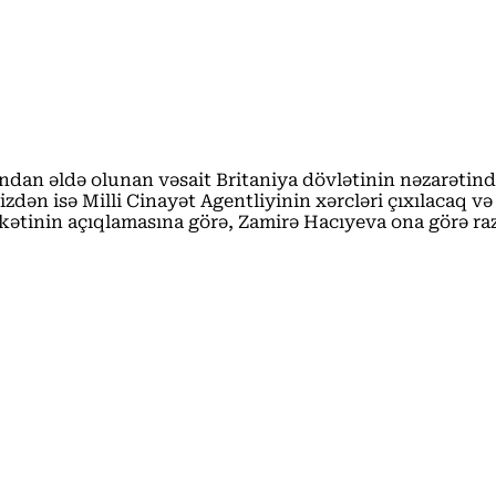
ından əldə olunan vəsait Britaniya dövlətinin nəzarətin
faizdən isə Milli Cinayət Agentliyinin xərcləri çıxılacaq
rkətinin açıqlamasına görə, Zamirə Hacıyeva ona görə 