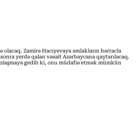
də olacaq. Zamirə Hacıyevaya əmlakların hərracla
 və sonra yerdə qalan vəsait Azərbaycana qaytarılacaq.
razılaşmaya gedib ki, onu müdafiə etmək mümkün