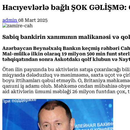
Hacıyevlərlə bağlı ŞOK GƏLİŞMƏ:
admin
08 Mart 2025
Sabiq bankirin xanımının malikanəsi və qolf
Azərbaycan Beynəlxalq Bankın keçmiş rəhbəri Caha
Mal-mülkə ilkin olaraq 19 milyon 500 min funt ster
təhqiqatından sonra Askotdakı qolf klubun və Nayt
Ötən ilin payızında bu aktivlərin satışa çıxarılacağı b
miqyasda dələduzluq və mənimsəmə, saxta uçot və çirk
boyu ittihamları qəbul etməyib. O, Britaniya məhkəməs
qanuni iş adamı olub. Məhkəmə ondan mübahisə obyekt
aid aktivlərin ümumi məbləği 26 milyon funtdan çox, 