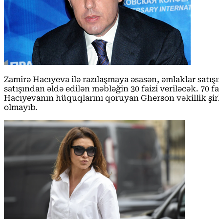
Zamirə Hacıyeva ilə razılaşmaya əsasən, əmlaklar satış
satışından əldə edilən məbləğin 30 faizi veriləcək. 70 
Hacıyevanın hüquqlarını qoruyan Gherson vəkillik şi
olmayıb.