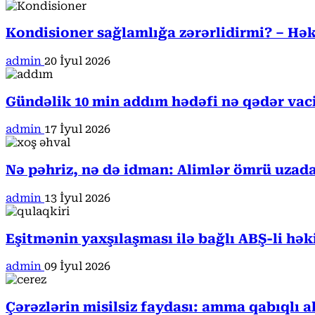
Kondisioner sağlamlığa zərərlidirmi? – Həki
admin
20 İyul 2026
Gündəlik 10 min addım hədəfi nə qədər va
admin
17 İyul 2026
Nə pəhriz, nə də idman: Alimlər ömrü uzada
admin
13 İyul 2026
Eşitmənin yaxşılaşması ilə bağlı ABŞ-li hə
admin
09 İyul 2026
Çərəzlərin misilsiz faydası: amma qabıqlı a