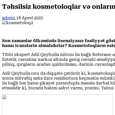
Təhsilsiz kosmetoloqlar və onları
admin
18 Aprel 2025
Son zamanlar ölkəmizdə lisenziyasız fəaliyyət gös
hansı icazələrin almalıdırlar? Kosmetoloqların es
Tibbi ekspert Adil Qeybulla mövzu ilə bağlı Referans-a 
Estetik cərrahlar narkoz altında geniş cərrahi əməliyya
pilinq, qırışların aradan qaldırılması, dərinin cavanlaş
Adil Qeybulla onu da diqqətə çatdırıb ki, kosmetoloqlar
sonra müvafiq sahə üzrə rezidentura keçməklə mümkündür
ilə bağlı hər hansı şikayət yarandıqda məsələ dərhal 
etməlidir ki, burada həkim səhvi varmı, yoxmu. Yalnız