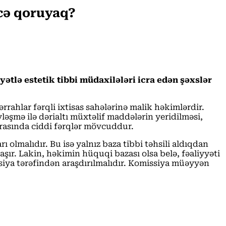
ecə qoruyaq?
tlə estetik tibbi müdaxilələri icra edən şəxslər
rahlar fərqli ixtisas sahələrinə malik həkimlərdir.
ləşmə ilə dərialtı müxtəlif maddələrin yeridilməsi,
 arasında ciddi fərqlər mövcuddur.
 olmalıdır. Bu isə yalnız baza tibbi təhsili aldıqdan
ır. Lakin, həkimin hüquqi bazası olsa belə, fəaliyyəti
siya tərəfindən araşdırılmalıdır. Komissiya müəyyən