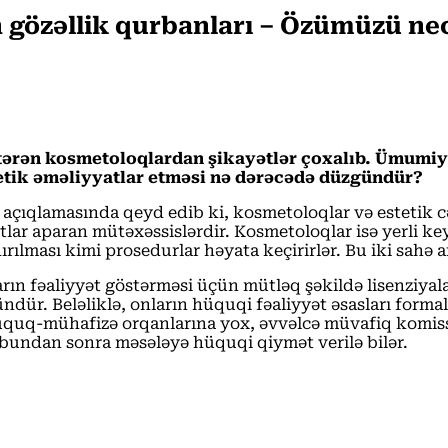
n gözəllik qurbanları – Özümüzü n
tərən kosmetoloqlardan şikayətlər çoxalıb. Ümumiyyə
tetik əməliyyatlar etməsi nə dərəcədə düzgündür?
açıqlamasında qeyd edib ki, kosmetoloqlar və estetik cər
tlar aparan mütəxəssislərdir. Kosmetoloqlar isə yerli key
dırılması kimi prosedurlar həyata keçirirlər. Bu iki sahə
ın fəaliyyət göstərməsi üçün mütləq şəkildə lisenziyaları
. Beləliklə, onların hüquqi fəaliyyət əsasları formalaş
hüquq-mühafizə orqanlarına yox, əvvəlcə müvafiq komis
 bundan sonra məsələyə hüquqi qiymət verilə bilər.