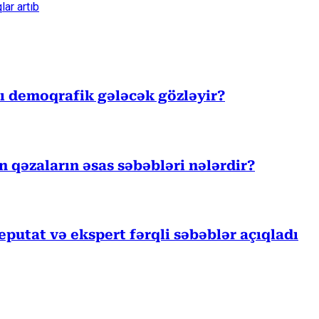
ar artıb
sı demoqrafik gələcək gözləyir?
ən qəzaların əsas səbəbləri nələrdir?
eputat və ekspert fərqli səbəblər açıqladı