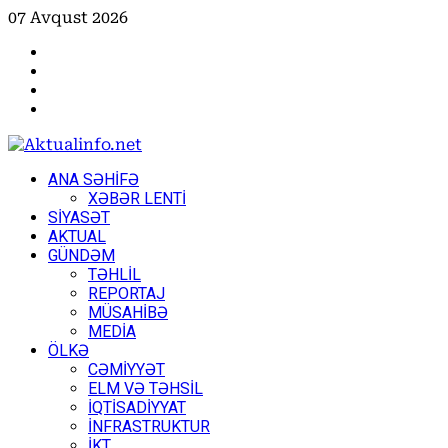
Skip
07 Avqust 2026
to
Facebook
content
Instagram
Youtube
X
Primary
ANA SƏHİFƏ
Menu
XƏBƏR LENTİ
SİYASƏT
AKTUAL
GÜNDƏM
TƏHLİL
REPORTAJ
MÜSAHİBƏ
MEDİA
ÖLKƏ
CƏMİYYƏT
ELM VƏ TƏHSİL
İQTİSADİYYAT
İNFRASTRUKTUR
İKT