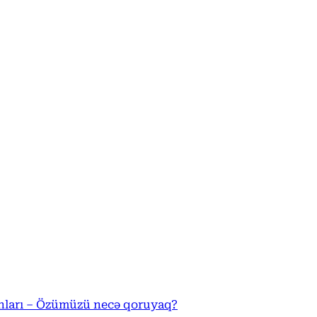
banları – Özümüzü necə qoruyaq?