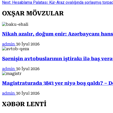
Next:
Hesablama Palatası: Kür-Araz ovalığında şorlaşmış torpaql
Reading
OXŞAR MÖVZULAR
Nikah azalır, doğum enir: Azərbaycanı han
admin
30 İyul 2026
Sərnişin avtobuslarının iştirakı ilə baş ver
admin
30 İyul 2026
Magistraturada 3843 yer niyə boş qaldı? – D
admin
30 İyul 2026
XƏBƏR LENTİ