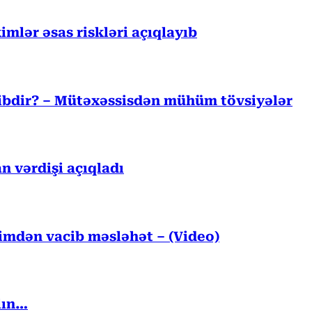
mlər əsas riskləri açıqlayıb
cibdir? – Mütəxəssisdən mühüm tövsiyələr
n vərdişi açıqladı
kimdən vacib məsləhət – (Video)
lın…