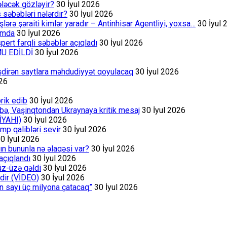
ələcək gözləyir?
30 İyul 2026
s səbəbləri nələrdir?
30 İyul 2026
rə şəraiti kimlər yaradır – Antinhisar Agentliyi, yoxsa…
30 İyul 
rumda
30 İyul 2026
ert fərqli səbəblər açıqladı
30 İyul 2026
MU EDİLDİ
30 İyul 2026
əşdirən saytlara məhdudiyyət qoyulacaq
30 İyul 2026
026
rik edib
30 İyul 2026
bə, Vaşinqtondan Ukraynaya kritik mesaj
30 İyul 2026
İYAHI)
30 İyul 2026
p qalibləri sevir
30 İyul 2026
0 İyul 2026
ın bununla nə əlaqəsi var?
30 İyul 2026
açıqlandı
30 İyul 2026
üz-üzə gəldi
30 İyul 2026
dir (VİDEO)
30 İyul 2026
ın sayı üç milyona çatacaq”
30 İyul 2026