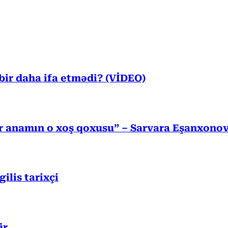
ir daha ifa etmədi? (VİDEO)
r anamın o xoş qoxusu” – Sarvara Eşanxono
lis tarixçi
ür