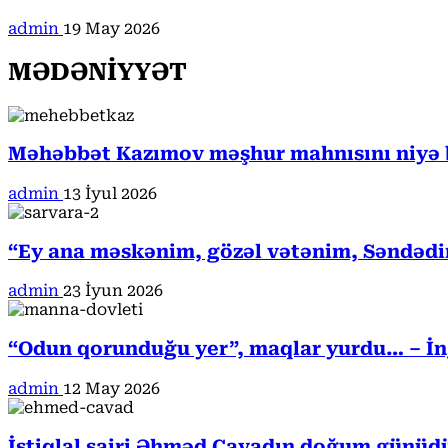
admin
19 May 2026
MƏDƏNİYYƏT
Məhəbbət Kazımov məşhur mahnısını niyə b
admin
13 İyul 2026
“Ey ana məskənim, gözəl vətənim, Səndədi
admin
23 İyun 2026
“Odun qorunduğu yer”, maqlar yurdu… – İngi
admin
12 May 2026
İstiqlal şairi Əhməd Cavadın doğum günüd