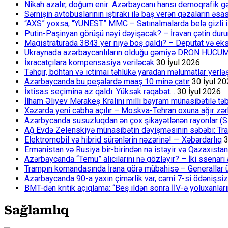
Nikah azalır, doğum enir: Azərbaycanı hansı demoqrafik g
Sərnişin avtobuslarının iştirakı ilə baş verən qəzaların əsa
“AXS” yoxsa, “YUNEST” MMC – Satınalmalarda belə gizli işlə
Putin-Paşinyan görüşü nəyi dəyişəcək? – İrəvan çətin du
Magistraturada 3843 yer niyə boş qaldı? – Deputat və eksp
Ukraynada azərbaycanlıların olduğu gəmiyə DRON HÜCU
İxracatçılara kompensasiya veriləcək
30 İyul 2026
Təhqir, böhtan və ictimai təhlükə yaradan məlumatlar yerl
Azərbaycanda bu peşələrdə maaş 10 minə çatır
30 İyul 2
İxtisas seçiminə az qaldı: Yüksək rəqabət…
30 İyul 2026
İlham Əliyev Mərakeş Kralını milli bayram münasibətilə təb
Xəzərdə yeni cəbhə açılır – Moskva-Tehran oxuna ağır zər
Azərbycanda susuzluqdan ən çox şikayətlənən rayonlar (S
Ağ Evdə Zelenskiyə münasibətin dəyişməsinin səbəbi: Tram
Elektromobil və hibrid sürənlərin nəzərinə! — Xəbərdarlıq
3
Ermənistan və Rusiya bir-birindən nə istəyir və Qazaxıstan
Azərbaycanda “Temu” alıcılarını nə gözləyir? – İki ssenari 
Trampın komandasında İrana görə mübahisə – Generallar 
Azərbaycanda 90-a yaxın çimərlik var, cəmi 7-si ödənişsiz
BMT-dən kritik açıqlama: “Beş ildən sonra İİV-ə yoluxanlar
Sağlamlıq