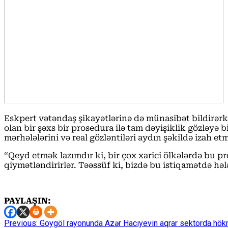
Eskpert vətəndaş şikayətlərinə də münasibət bildirərkə
olan bir şəxs bir prosedura ilə tam dəyişiklik gözləyə
mərhələlərini və real gözləntiləri aydın şəkildə izah etm
“Qeyd etmək lazımdır ki, bir çox xarici ölkələrdə bu pr
qiymətləndirirlər. Təəssüf ki, bizdə bu istiqamətdə h
PAYLAŞIN:
Continue
Previous:
Göygöl rayonunda Azər Hacıyevin aqrar sektorda hökm