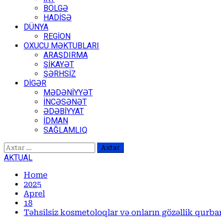
BÖLGƏ
HADİSƏ
DÜNYA
REGİON
OXUCU MƏKTUBLARI
ARAŞDIRMA
ŞİKAYƏT
ŞƏRHSİZ
DİGƏR
MƏDƏNİYYƏT
İNCƏSƏNƏT
ƏDƏBİYYAT
İDMAN
SAĞLAMLIQ
Axtarış:
AKTUAL
Home
2025
Aprel
18
Təhsilsiz kosmetoloqlar və onların gözəllik qur