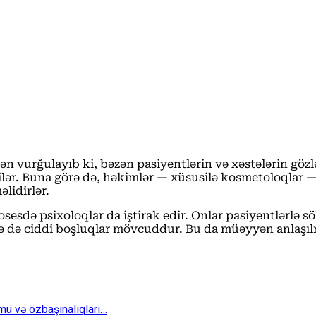
n vurğulayıb ki, bəzən pasiyentlərin və xəstələrin gözl
 bilər. Buna görə də, həkimlər — xüsusilə kosmetoloqlar
əlidirlər.
osesdə psixoloqlar da iştirak edir. Onlar pasiyentlərlə s
ələ də ciddi boşluqlar mövcuddur. Bu da müəyyən anlaşıl
ü və özbaşınalıqları…