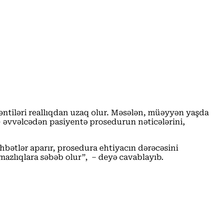
əntiləri reallıqdan uzaq olur. Məsələn, müəyyən yaşda
 — əvvəlcədən pasiyentə prosedurun nəticələrini,
öhbətlər aparır, prosedura ehtiyacın dərəcəsini
mazlıqlara səbəb olur”, – deyə cavablayıb.