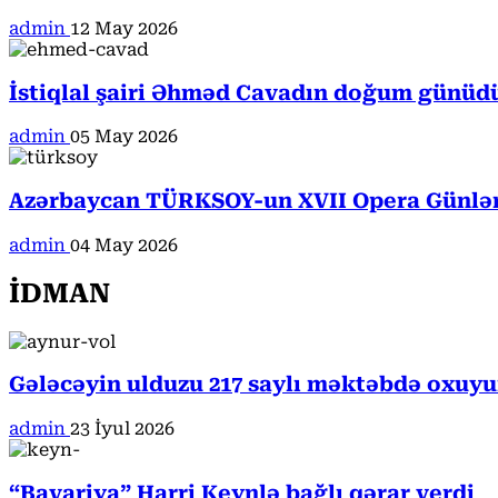
admin
12 May 2026
İstiqlal şairi Əhməd Cavadın doğum günüd
admin
05 May 2026
Azərbaycan TÜRKSOY-un XVII Opera Günləri
admin
04 May 2026
İDMAN
Gələcəyin ulduzu 217 saylı məktəbdə oxuyur
admin
23 İyul 2026
“Bavariya” Harri Keynlə bağlı qərar verdi