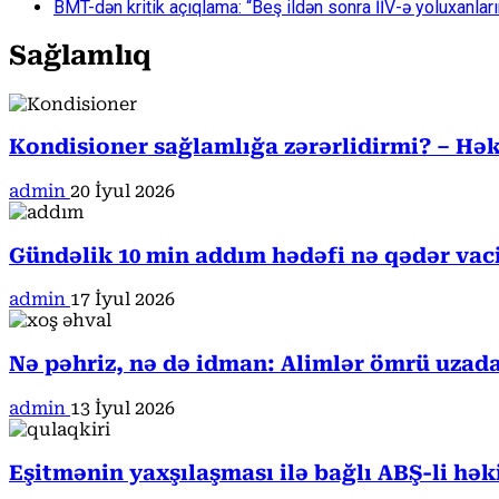
BMT-dən kritik açıqlama: “Beş ildən sonra İİV-ə yoluxanlar
Sağlamlıq
Kondisioner sağlamlığa zərərlidirmi? – Həki
admin
20 İyul 2026
Gündəlik 10 min addım hədəfi nə qədər va
admin
17 İyul 2026
Nə pəhriz, nə də idman: Alimlər ömrü uzada
admin
13 İyul 2026
Eşitmənin yaxşılaşması ilə bağlı ABŞ-li hə