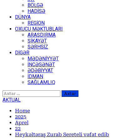
BÖLGƏ
HADİSƏ
DÜNYA
REGİON
OXUCU MƏKTUBLARI
ARAŞDIRMA
ŞİKAYƏT
ŞƏRHSİZ
DİGƏR
MƏDƏNİYYƏT
İNCƏSƏNƏT
ƏDƏBİYYAT
İDMAN
SAĞLAMLIQ
Axtarış:
AKTUAL
Home
2025
Aprel
22
Heykəltəraş Zurab Sereteli vəfat edib