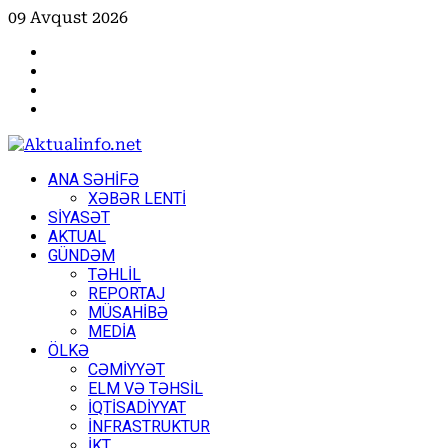
Skip
09 Avqust 2026
to
Facebook
content
Instagram
Youtube
X
Primary
ANA SƏHİFƏ
Menu
XƏBƏR LENTİ
SİYASƏT
AKTUAL
GÜNDƏM
TƏHLİL
REPORTAJ
MÜSAHİBƏ
MEDİA
ÖLKƏ
CƏMİYYƏT
ELM VƏ TƏHSİL
İQTİSADİYYAT
İNFRASTRUKTUR
İKT