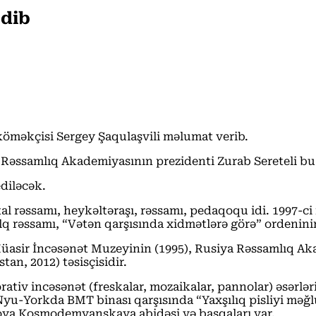
edib
öməkçisi Sergey Şaqulaşvili məlumat verib.
Rəssamlıq Akademiyasının prezidenti Zurab Sereteli bu g
diləcək.
al rəssamı, heykəltəraşı, rəssamı, pedaqoqu idi. 1997-c
lq rəssamı, “Vətən qarşısında xidmətlərə görə” ordeninin
Müasir İncəsənət Muzeyinin (1995), Rusiya Rəssamlıq Ak
an, 2012) təsisçisidir.
iv incəsənət (freskalar, mozaikalar, pannolar) əsərləri
yu-Yorkda BMT binası qarşısında “Yaxşılıq pisliyi məğl
oya Kosmodemyanskaya abidəsi və başqaları var.