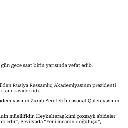
ün gecə saat birin yarısında vəfat edib.
i ildən Rusiya Rəssamlıq Akademiyasının prezidenti
 tam kavaleri idi.
ademiyasının Zurab Sereteli İncəsənət Qalereyasının
nin müəllifidir. Heykəltəraş kimi çoxsaylı abidələr
ub edir”, Sevilyada “Yeni insanın doğuluşu”,