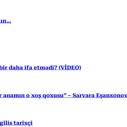
lın…
ir daha ifa etmədi? (VİDEO)
r anamın o xoş qoxusu” – Sarvara Eşanxono
lis tarixçi