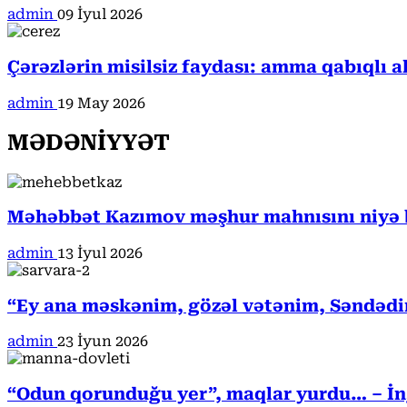
admin
09 İyul 2026
Çərəzlərin misilsiz faydası: amma qabıqlı a
admin
19 May 2026
MƏDƏNİYYƏT
Məhəbbət Kazımov məşhur mahnısını niyə b
admin
13 İyul 2026
“Ey ana məskənim, gözəl vətənim, Səndədi
admin
23 İyun 2026
“Odun qorunduğu yer”, maqlar yurdu… – İngi