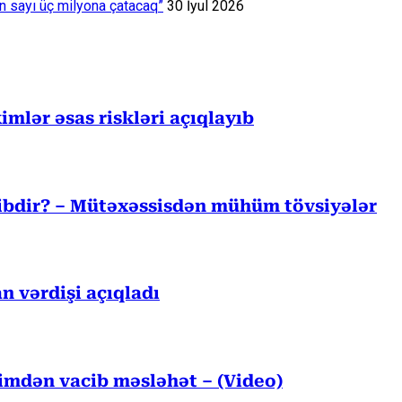
ın sayı üç milyona çatacaq”
30 İyul 2026
mlər əsas riskləri açıqlayıb
cibdir? – Mütəxəssisdən mühüm tövsiyələr
n vərdişi açıqladı
kimdən vacib məsləhət – (Video)