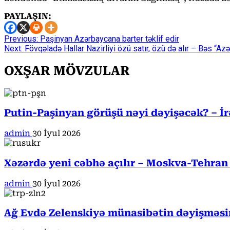
PAYLAŞIN:
Continue
Previous:
Paşinyan Azərbaycana barter təklif edir
Next:
Fövqəladə Hallar Nazirliyi özü satır, özü də alır – Bəs “A
Reading
OXŞAR MÖVZULAR
Putin-Paşinyan görüşü nəyi dəyişəcək? – İ
admin
30 İyul 2026
Xəzərdə yeni cəbhə açılır – Moskva-Tehran
admin
30 İyul 2026
Ağ Evdə Zelenskiyə münasibətin dəyişməsin