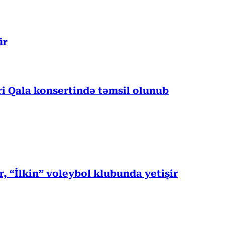
ür
 Qala konsertində təmsil olunub
, “İlkin” voleybol klubunda yetişir