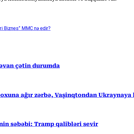
zəri Biznes” MMC nə edir?
rəvan çətin durumda
 oxuna ağır zərbə, Vaşinqtondan Ukraynaya 
in səbəbi: Tramp qalibləri sevir