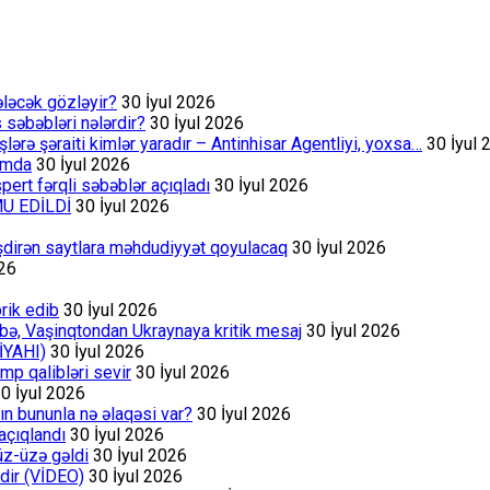
ələcək gözləyir?
30 İyul 2026
s səbəbləri nələrdir?
30 İyul 2026
rə şəraiti kimlər yaradır – Antinhisar Agentliyi, yoxsa…
30 İyul 
rumda
30 İyul 2026
ert fərqli səbəblər açıqladı
30 İyul 2026
MU EDİLDİ
30 İyul 2026
əşdirən saytlara məhdudiyyət qoyulacaq
30 İyul 2026
026
rik edib
30 İyul 2026
bə, Vaşinqtondan Ukraynaya kritik mesaj
30 İyul 2026
İYAHI)
30 İyul 2026
p qalibləri sevir
30 İyul 2026
0 İyul 2026
ın bununla nə əlaqəsi var?
30 İyul 2026
açıqlandı
30 İyul 2026
üz-üzə gəldi
30 İyul 2026
dir (VİDEO)
30 İyul 2026