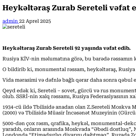
Heykəltəraş Zurab Sereteli vəfat 
admin
22 Aprel 2025
Heykəltəraş Zurab Sereteli 92 yaşında vəfat edib.
Rusiya KİV-nin məlumatına görə, bu barədə rəssamın k
O bildirib ki, monumental rəssam, heykəltəraş, Rusiya 
Vida mərasimi və dəfnlə bağlı qərar daha sonra qəbul e
Qeyd edək ki, Sereteli – sovet, gürcü və rus monument
olub. SSRİ-nin xalq rəssamı, Rusiya Federasiyasının xa
1934-cü ildə Tbilisidə anadan olan Z.Sereteli Moskva 
(2000) və Tbilisidə Müasir İncəsənət Muzeyinin (Gürcüst
5000-dən çox rəsm, qrafika, heykəl, monumental-dekorat
yaradıb, onların arasında Moskvada “Əbədi dostluq”, N
Londonda “Etimadsızlıq divarını dağıtmaq”, Ruzada Z