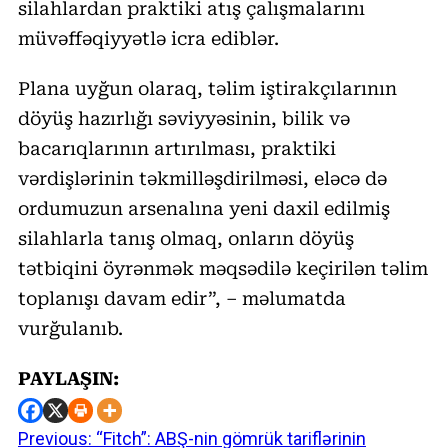
silahlardan praktiki atış çalışmalarını
müvəffəqiyyətlə icra ediblər.
Plana uyğun olaraq, təlim iştirakçılarının
döyüş hazırlığı səviyyəsinin, bilik və
bacarıqlarının artırılması, praktiki
vərdişlərinin təkmilləşdirilməsi, eləcə də
ordumuzun arsenalına yeni daxil edilmiş
silahlarla tanış olmaq, onların döyüş
tətbiqini öyrənmək məqsədilə keçirilən təlim
toplanışı davam edir”, – məlumatda
vurğulanıb.
PAYLAŞIN:
Previous:
“Fitch”: ABŞ-nin gömrük tariflərinin
Continue