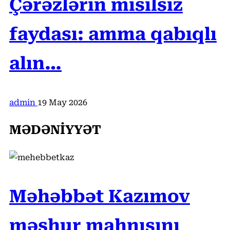
Çərəzlərin misilsiz
faydası: amma qabıqlı
alın…
admin
19 May 2026
MƏDƏNİYYƏT
Məhəbbət Kazımov
məşhur mahnısını