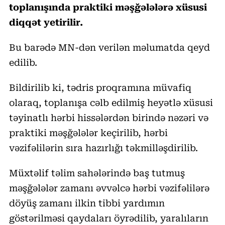
toplanışında praktiki məşğələlərə xüsusi
diqqət yetirilir.
Bu barədə MN-dən verilən məlumatda qeyd
edilib.
Bildirilib ki, tədris proqramına müvafiq
olaraq, toplanışa cəlb edilmiş heyətlə xüsusi
təyinatlı hərbi hissələrdən birində nəzəri və
praktiki məşğələlər keçirilib, hərbi
vəzifəlilərin sıra hazırlığı təkmilləşdirilib.
Müxtəlif təlim sahələrində baş tutmuş
məşğələlər zamanı əvvəlcə hərbi vəzifəlilərə
döyüş zamanı ilkin tibbi yardımın
göstərilməsi qaydaları öyrədilib, yaralıların