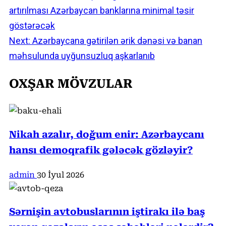
artırılması Azərbaycan banklarına minimal təsir
Reading
göstərəcək
Next:
Azərbaycana gətirilən ərik dənəsi və banan
məhsulunda uyğunsuzluq aşkarlanıb
OXŞAR MÖVZULAR
Nikah azalır, doğum enir: Azərbaycanı
hansı demoqrafik gələcək gözləyir?
admin
30 İyul 2026
Sərnişin avtobuslarının iştirakı ilə baş