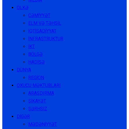
ÖLKƏ
CƏMİYYƏT
ELM VƏ TƏHSİL
İQTİSADİYYAT
İNFRASTRUKTUR
İKT
BÖLGƏ
HADİSƏ
DÜNYA
REGİON
OXUCU MƏKTUBLARI
ARAŞDIRMA
ŞİKAYƏT
ŞƏRHSİZ
DİGƏR
MƏDƏNİYYƏT