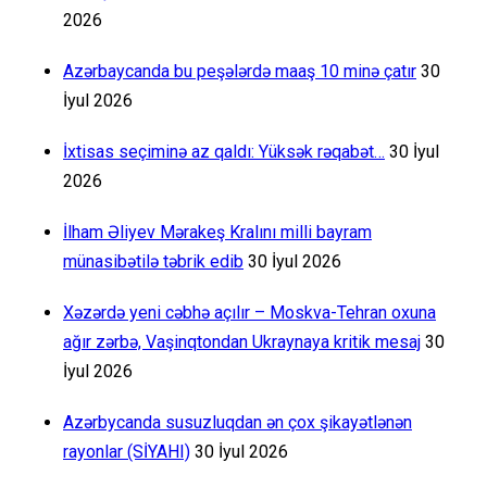
2026
Azərbaycanda bu peşələrdə maaş 10 minə çatır
30
İyul 2026
İxtisas seçiminə az qaldı: Yüksək rəqabət…
30 İyul
2026
İlham Əliyev Mərakeş Kralını milli bayram
münasibətilə təbrik edib
30 İyul 2026
Xəzərdə yeni cəbhə açılır – Moskva-Tehran oxuna
ağır zərbə, Vaşinqtondan Ukraynaya kritik mesaj
30
İyul 2026
Azərbycanda susuzluqdan ən çox şikayətlənən
rayonlar (SİYAHI)
30 İyul 2026