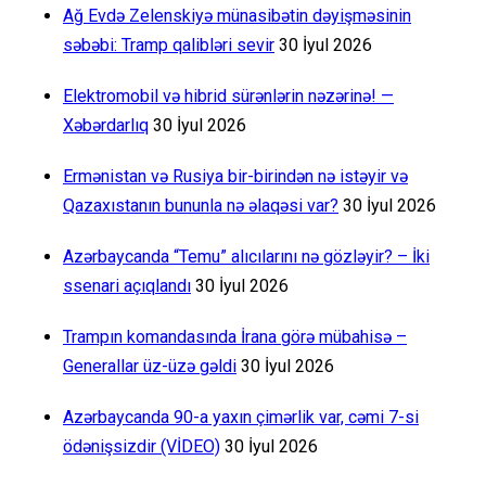
Ağ Evdə Zelenskiyə münasibətin dəyişməsinin
səbəbi: Tramp qalibləri sevir
30 İyul 2026
Elektromobil və hibrid sürənlərin nəzərinə! —
Xəbərdarlıq
30 İyul 2026
Ermənistan və Rusiya bir-birindən nə istəyir və
Qazaxıstanın bununla nə əlaqəsi var?
30 İyul 2026
Azərbaycanda “Temu” alıcılarını nə gözləyir? – İki
ssenari açıqlandı
30 İyul 2026
Trampın komandasında İrana görə mübahisə –
Generallar üz-üzə gəldi
30 İyul 2026
Azərbaycanda 90-a yaxın çimərlik var, cəmi 7-si
ödənişsizdir (VİDEO)
30 İyul 2026