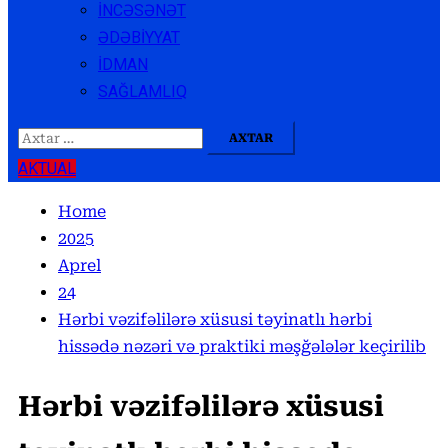
İNCƏSƏNƏT
ƏDƏBİYYAT
İDMAN
SAĞLAMLIQ
Axtarış:
AKTUAL
Home
2025
Aprel
24
Hərbi vəzifəlilərə xüsusi təyinatlı hərbi
hissədə nəzəri və praktiki məşğələlər keçirilib
Hərbi vəzifəlilərə xüsusi