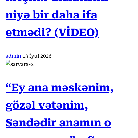
niyə bir daha ifa
etmədi? (VİDEO)
admin
13 İyul 2026
“Ey ana məskənim,
gözəl vətənim,
Səndədir anamın o