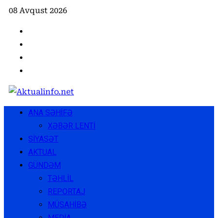
Skip
08 Avqust 2026
to
Facebook
content
Instagram
Youtube
X
Primary
ANA SƏHİFƏ
Menu
XƏBƏR LENTİ
SİYASƏT
AKTUAL
GÜNDƏM
TƏHLİL
REPORTAJ
MÜSAHİBƏ
MEDİA