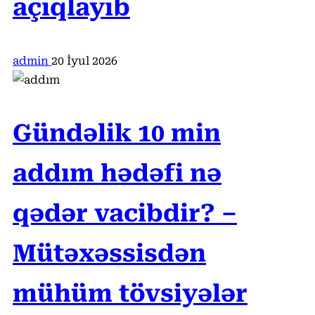
açıqlayıb
admin
20 İyul 2026
Gündəlik 10 min
addım hədəfi nə
qədər vacibdir? –
Mütəxəssisdən
mühüm tövsiyələr