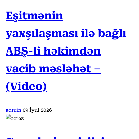
Eşitmənin
yaxşılaşması ilə bağlı
ABŞ-li həkimdən
vacib məsləhət –
(Video)
admin
09 İyul 2026