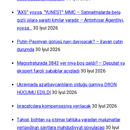
“AXS” yoxsa, “YUNEST” MMC – Satınalmalarda belə
gizli işlərə şəraiti kimlər yaradır – Antinhisar Agentliyi,
yoxsa…
30 İyul 2026
Putin-Paşinyan görüşü nəyi dəyişəcək? – İrəvan çətin
durumda
30 İyul 2026
Magistraturada 3843 yer niyə boş qaldı? – Deputat və
ekspert fərqli səbəblər açıqladı
30 İyul 2026
Ukraynada azərbaycanlıların olduğu gəmiyə DRON
HÜCUMU EDİLDİ
30 İyul 2026
İxracatçılara kompensasiya veriləcək
30 İyul 2026
Təhqir, böhtan və ictimai təhlükə yaradan məlumatlar
yerləşdirən saytlara məhdudiyyət qoyulacaq
30 İyul