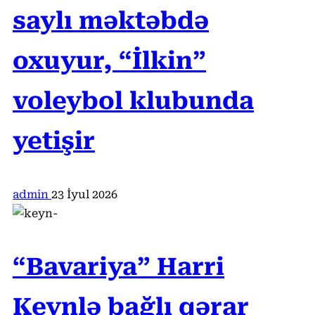
saylı məktəbdə
oxuyur, “İlkin”
voleybol klubunda
yetişir
admin
23 İyul 2026
“Bavariya” Harri
Keynlə bağlı qərar