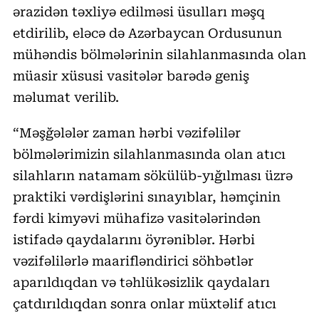
ərazidən təxliyə edilməsi üsulları məşq
etdirilib, eləcə də Azərbaycan Ordusunun
mühəndis bölmələrinin silahlanmasında olan
müasir xüsusi vasitələr barədə geniş
məlumat verilib.
“Məşğələlər zaman hərbi vəzifəlilər
bölmələrimizin silahlanmasında olan atıcı
silahların natamam sökülüb-yığılması üzrə
praktiki vərdişlərini sınayıblar, həmçinin
fərdi kimyəvi mühafizə vasitələrindən
istifadə qaydalarını öyrəniblər. Hərbi
vəzifəlilərlə maarifləndirici söhbətlər
aparıldıqdan və təhlükəsizlik qaydaları
çatdırıldıqdan sonra onlar müxtəlif atıcı