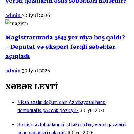
verən qəzaların əsas səbəbləri nələrdir?
admin
30 İyul 2026
Magistraturada 3843 yer niyə boş qaldı?
– Deputat və ekspert fərqli səbəblər
açıqladı
admin
30 İyul 2026
XƏBƏR LENTİ
Nikah azalır, doğum enir: Azərbaycanı hansı
demoqrafik gələcək gözləyir?
30 İyul 2026
Sərnişin avtobuslarının iştirakı ilə baş verən qəzaların
əsas səbəbləri nələrdir?
30 İyul 2026