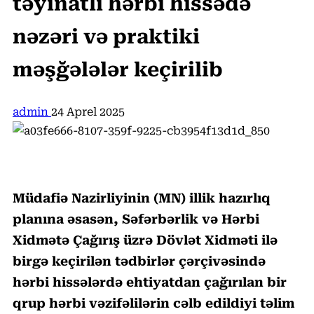
təyinatlı hərbi hissədə
nəzəri və praktiki
məşğələlər keçirilib
admin
24 Aprel 2025
Müdafiə Nazirliyinin (MN) illik hazırlıq
planına əsasən, Səfərbərlik və Hərbi
Xidmətə Çağırış üzrə Dövlət Xidməti ilə
birgə keçirilən tədbirlər çərçivəsində
hərbi hissələrdə ehtiyatdan çağırılan bir
qrup hərbi vəzifəlilərin cəlb edildiyi təlim