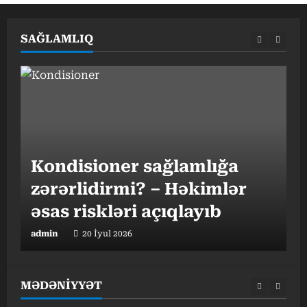
SAĞLAMLIQ
G
Kondisioner sağlamlığa
h
zərərlidirmi? – Həkimlər
əsas riskləri açıqlayıb
t
admin
20 İyul 2026
a
MƏDƏNİYYƏT