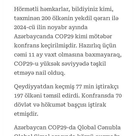
Hörmətli həmkarlar, bildiyiniz kimi,
təxminən 200 ölkənin yekdil qərarı ilə
2024-cü ilin noyabr ayında
Azərbaycanda COP29 kimi mötəbər
konfrans keçirilmişdir. Hazırlıq üçün
cəmi 11 ay vaxt olmasına baxmayaraq,
COP29-u yüksək səviyyədə təşkil
etməyə nail olduq.
Qeydiyyatdan keçmiş 77 min iştirakçı
197 ölkəni təmsil edirdi. Konfransda 70
dövlət və hökumət başçısı iştirak
etmişdir.
Azərbaycan COP29-da Qlobal Cənubla