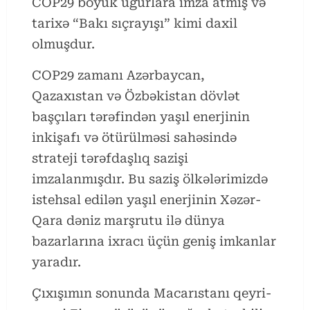
COP29 böyük uğurlara imza atmış və
tarixə “Bakı sıçrayışı” kimi daxil
olmuşdur.
COP29 zamanı Azərbaycan,
Qazaxıstan və Özbəkistan dövlət
başçıları tərəfindən yaşıl enerjinin
inkişafı və ötürülməsi sahəsində
strateji tərəfdaşlıq sazişi
imzalanmışdır. Bu saziş ölkələrimizdə
istehsal edilən yaşıl enerjinin Xəzər-
Qara dəniz marşrutu ilə dünya
bazarlarına ixracı üçün geniş imkanlar
yaradır.
Çıxışımın sonunda Macarıstanı qeyri-