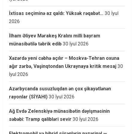
İxtisas seçiminə az qaldı: Yüksək rəqabət…
30 İyul
2026
İlham Əliyev Mərakeş Kralını milli bayram
münasibətilə təbrik edib
30 İyul 2026
Xəzərdə yeni cəbhə açılır – Moskva-Tehran oxuna
ağır zərbə, Vaşinqtondan Ukraynaya kritik mesaj
30
İyul 2026
Azərbycanda susuzluqdan ən çox şikayətlənən
rayonlar (SİYAHI)
30 İyul 2026
Ağ Evdə Zelenskiyə münasibətin dəyişməsinin
səbəbi: Tramp qalibləri sevir
30 İyul 2026
Elektromobil və hibrid sürənlərin nəzərinə! —