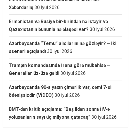
Xəbərdarlıq
30 İyul 2026
Ermənistan və Rusiya bir-birindən nə istəyir və
Qazaxıstanın bununla nə əlaqəsi var?
30 İyul 2026
Azərbaycanda “Temu” alıcılarını nə gözləyir? – İki
ssenari açıqlandı
30 İyul 2026
Trampın komandasında İrana görə mübahisə –
Generallar üz-üzə gəldi
30 İyul 2026
Azərbaycanda 90-a yaxın çimərlik var, cəmi 7-si
ödənişsizdir (VİDEO)
30 İyul 2026
BMT-dən kritik açıqlama: “Beş ildən sonra İİV-ə
yoluxanların sayı üç milyona çatacaq”
30 İyul 2026