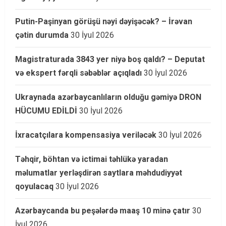
Putin-Paşinyan görüşü nəyi dəyişəcək? – İrəvan
çətin durumda
30 İyul 2026
Magistraturada 3843 yer niyə boş qaldı? – Deputat
və ekspert fərqli səbəblər açıqladı
30 İyul 2026
Ukraynada azərbaycanlıların olduğu gəmiyə DRON
HÜCUMU EDİLDİ
30 İyul 2026
İxracatçılara kompensasiya veriləcək
30 İyul 2026
Təhqir, böhtan və ictimai təhlükə yaradan
məlumatlar yerləşdirən saytlara məhdudiyyət
qoyulacaq
30 İyul 2026
Azərbaycanda bu peşələrdə maaş 10 minə çatır
30
İyul 2026