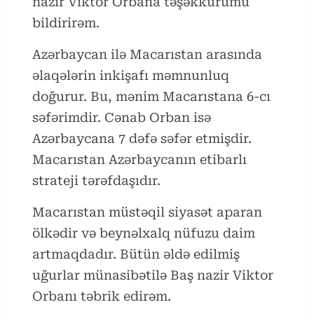
nazir Viktor Orbana təşəkkürümü
bildirirəm.
Azərbaycan ilə Macarıstan arasında
əlaqələrin inkişafı məmnunluq
doğurur. Bu, mənim Macarıstana 6-cı
səfərimdir. Cənab Orban isə
Azərbaycana 7 dəfə səfər etmişdir.
Macarıstan Azərbaycanın etibarlı
strateji tərəfdaşıdır.
Macarıstan müstəqil siyasət aparan
ölkədir və beynəlxalq nüfuzu daim
artmaqdadır. Bütün əldə edilmiş
uğurlar münasibətilə Baş nazir Viktor
Orbanı təbrik edirəm.