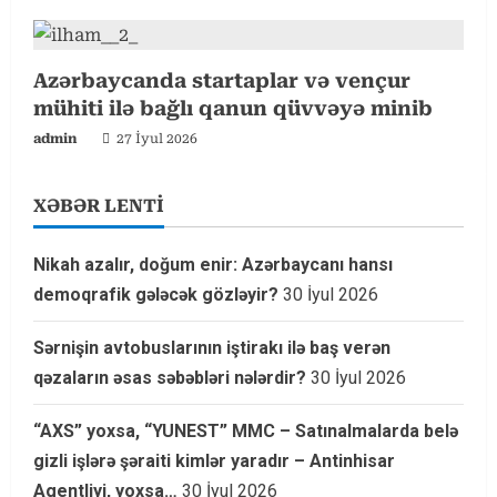
Azərbaycanda startaplar və vençur
mühiti ilə bağlı qanun qüvvəyə minib
admin
27 İyul 2026
XƏBƏR LENTİ
Nikah azalır, doğum enir: Azərbaycanı hansı
demoqrafik gələcək gözləyir?
30 İyul 2026
Sərnişin avtobuslarının iştirakı ilə baş verən
qəzaların əsas səbəbləri nələrdir?
30 İyul 2026
“AXS” yoxsa, “YUNEST” MMC – Satınalmalarda belə
gizli işlərə şəraiti kimlər yaradır – Antinhisar
Agentliyi, yoxsa…
30 İyul 2026