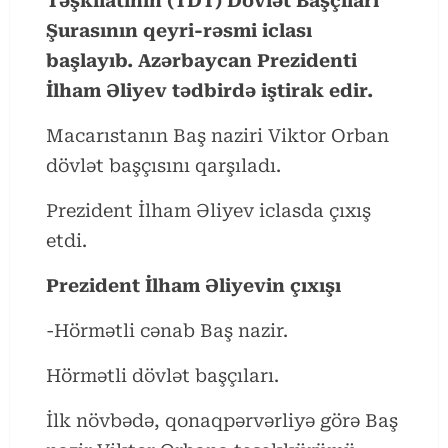
Təşkilatının (TDT) Dövlət Başçıları
Şurasının qeyri-rəsmi iclası
başlayıb. Azərbaycan Prezidenti
İlham Əliyev tədbirdə iştirak edir.
Macarıstanın Baş naziri Viktor Orban
dövlət başçısını qarşıladı.
Prezident İlham Əliyev iclasda çıxış
etdi.
Prezident İlham Əliyevin çıxışı
-Hörmətli cənab Baş nazir.
Hörmətli dövlət başçıları.
İlk növbədə, qonaqpərvərliyə görə Baş