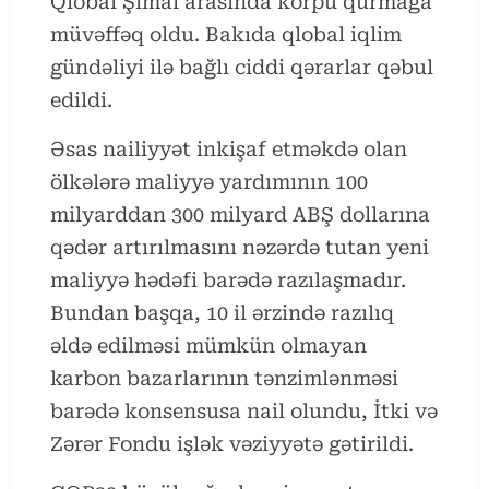
Qlobal Şimal arasında körpü qurmağa
müvəffəq oldu. Bakıda qlobal iqlim
gündəliyi ilə bağlı ciddi qərarlar qəbul
edildi.
Əsas nailiyyət inkişaf etməkdə olan
ölkələrə maliyyə yardımının 100
milyarddan 300 milyard ABŞ dollarına
qədər artırılmasını nəzərdə tutan yeni
maliyyə hədəfi barədə razılaşmadır.
Bundan başqa, 10 il ərzində razılıq
əldə edilməsi mümkün olmayan
karbon bazarlarının tənzimlənməsi
barədə konsensusa nail olundu, İtki və
Zərər Fondu işlək vəziyyətə gətirildi.