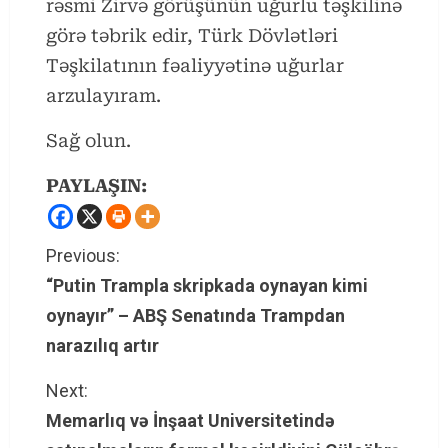
rəsmi Zirvə görüşünün uğurlu təşkilinə
görə təbrik edir, Türk Dövlətləri
Təşkilatının fəaliyyətinə uğurlar
arzulayıram.
Sağ olun.
PAYLAŞIN:
C
Previous:
“Putin Trampla skripkada oynayan kimi
o
oynayır” – ABŞ Senatında Trampdan
n
narazılıq artır
t
Next:
Memarlıq və İnşaat Universitetində
i