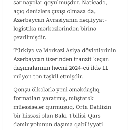
sərmayələr qoyulmuşdur. Nəticədə,
açıq dənizlərə çıxışı olmasa da,
Azərbaycan Avrasiyanın nəqliyyat-
logistika mərkəzlərindən birinə
çevrilmişdir.
Türkiyә vә Mәrkәzi Asiya dövlәtlәrinin
Azәrbaycan üzәrindәn tranzit keçәn
daşımalarının hәcmi 2024-cü ildә 11
milyon ton təşkil etmişdir.
Qonşu ölkələrlə yeni əməkdaşlıq
formatları yaratmış, müştərək
müəssisələr qurmuşuq. Orta Dəhlizin
bir hissəsi olan Bakı-Tbilisi-Qars
dəmir yolunun daşıma qabiliyyəti