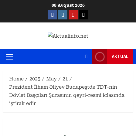
Skip
08 Avqust 2026
to
Facebook
Instagram
Youtube
X
content
AKTUAL
Primary
Menu
Home
2025
May
21
Prezident İlham Əliyev Budapeştdə TDT-nin
Dövlət Başçıları Şurasının qeyri-rəsmi iclasında
iştirak edir