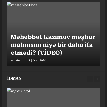
“
Məhəbbət Kazımov məşhur
v
mahnısını niyə bir daha ifa
o
etmədi? (VİDEO)
admin
13 İyul 2026
a
İDMAN