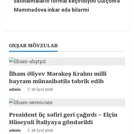
satınalmaların formal keçirldiyini Gülçöhrə
n
Məmmədova inkar edə bilərmi
u
e
R
OXŞAR MÖVZULAR
e
a
İlham Əliyev Mərakeş Kralını milli
d
bayram münasibətilə təbrik edib
admin
30 İyul 2026
i
n
Prezident üç səfiri geri çağırdı – Elçin
g
Hüseynli İtaliyaya göndərildi
admin
28 İyul 2026