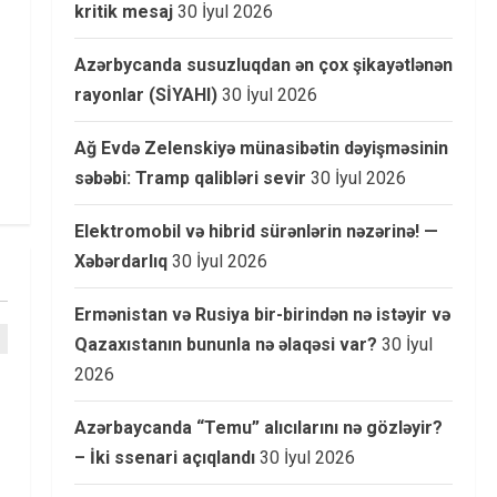
kritik mesaj
30 İyul 2026
Azərbycanda susuzluqdan ən çox şikayətlənən
rayonlar (SİYAHI)
30 İyul 2026
Ağ Evdə Zelenskiyə münasibətin dəyişməsinin
səbəbi: Tramp qalibləri sevir
30 İyul 2026
Elektromobil və hibrid sürənlərin nəzərinə! —
Xəbərdarlıq
30 İyul 2026
Ermənistan və Rusiya bir-birindən nə istəyir və
Qazaxıstanın bununla nə əlaqəsi var?
30 İyul
2026
Azərbaycanda “Temu” alıcılarını nə gözləyir?
– İki ssenari açıqlandı
30 İyul 2026