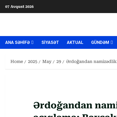
Skip
07 Avqust 2026
to
content
ANA SƏHİFƏ
SİYASƏT
AKTUAL
GÜNDƏM
Home
2025
May
29
Ərdoğandan namizədliklə
Ərdoğandan namiz