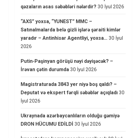
qəzaların əsas səbəbləri nələrdir?
30 İyul 2026
“AXS” yoxsa, “YUNEST” MMC –
Satınalmalarda belə gizli işlərə şəraiti kimlər
yaradır – Antinhisar Agentliyi, yoxsa…
30 İyul
2026
Putin-Paşinyan görüşü nəyi dəyişəcək? –
İrəvan çətin durumda
30 İyul 2026
Magistraturada 3843 yer niyə boş qaldı? –
Deputat və ekspert fərqli səbəblər açıqladı
30
İyul 2026
Ukraynada azərbaycanlıların olduğu gəmiyə
DRON HÜCUMU EDİLDİ
30 İyul 2026