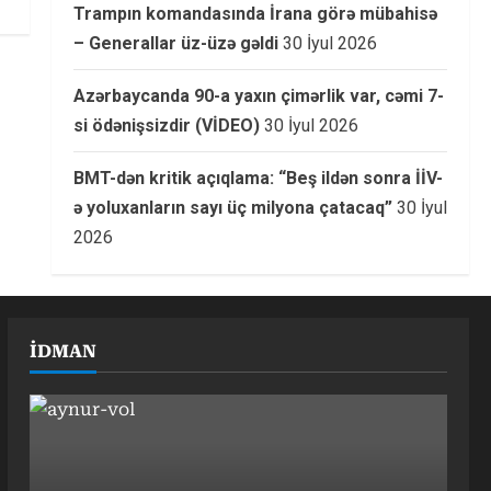
Trampın komandasında İrana görə mübahisə
– Generallar üz-üzə gəldi
30 İyul 2026
Azərbaycanda 90-a yaxın çimərlik var, cəmi 7-
si ödənişsizdir (VİDEO)
30 İyul 2026
BMT-dən kritik açıqlama: “Beş ildən sonra İİV-
ə yoluxanların sayı üç milyona çatacaq”
30 İyul
2026
İDMAN