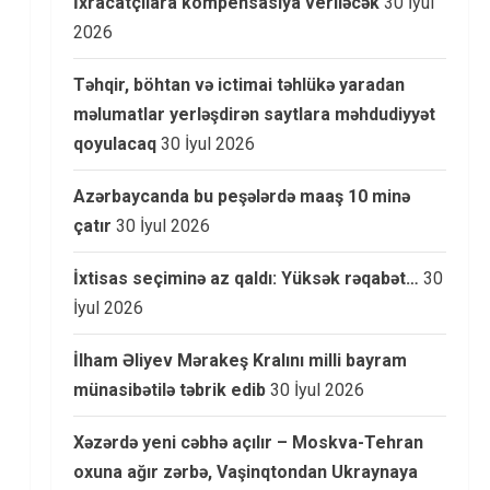
İxracatçılara kompensasiya veriləcək
30 İyul
2026
Təhqir, böhtan və ictimai təhlükə yaradan
məlumatlar yerləşdirən saytlara məhdudiyyət
qoyulacaq
30 İyul 2026
Azərbaycanda bu peşələrdə maaş 10 minə
çatır
30 İyul 2026
İxtisas seçiminə az qaldı: Yüksək rəqabət…
30
İyul 2026
İlham Əliyev Mərakeş Kralını milli bayram
münasibətilə təbrik edib
30 İyul 2026
Xəzərdə yeni cəbhə açılır – Moskva-Tehran
oxuna ağır zərbə, Vaşinqtondan Ukraynaya