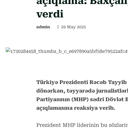
açıqlama: Baxçalı
verdi
admin
29 May 2025
Türkiyə Prezidenti Rəcəb Tayyi
dönərkən, təyyarədə jurnalistlər
Partiyasının (MHP) sədri Dövlət 
açıqlamasına reaksiya verib.
Prezident MHP liderinin bu sözləri