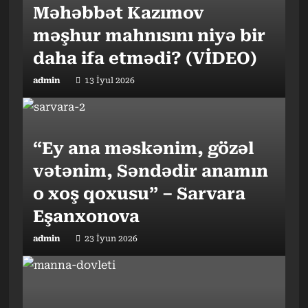
Məhəbbət Kazımov
məşhur mahnısını niyə bir
daha ifa etmədi? (VİDEO)
admin
13 İyul 2026
“Ey ana məskənim, gözəl
vətənim, Səndədir anamın
o xoş qoxusu” – Sarvara
Eşanxonova
admin
23 İyun 2026