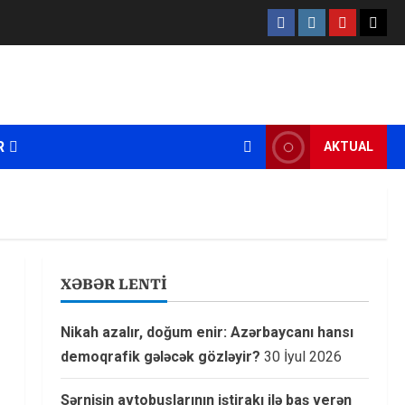
Facebook
Instagram
Youtube
X
R
AKTUAL
XƏBƏR LENTİ
Nikah azalır, doğum enir: Azərbaycanı hansı
demoqrafik gələcək gözləyir?
30 İyul 2026
Sərnişin avtobuslarının iştirakı ilə baş verən