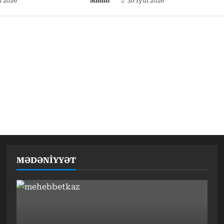
l 2026
admin
30 İyul 2026
MƏDƏNİYYƏT