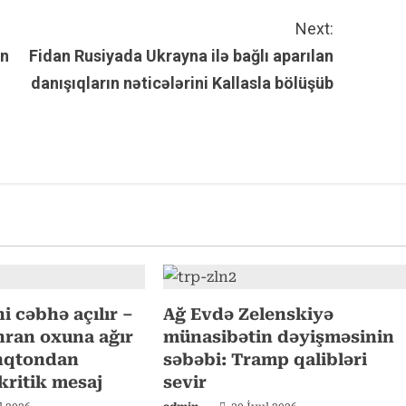
Next:
ün
Fidan Rusiyada Ukrayna ilə bağlı aparılan
danışıqların nəticələrini Kallasla bölüşüb
i cəbhə açılır –
Ağ Evdə Zelenskiyə
ran oxuna ağır
münasibətin dəyişməsinin
inqtondan
səbəbi: Tramp qalibləri
ritik mesaj
sevir