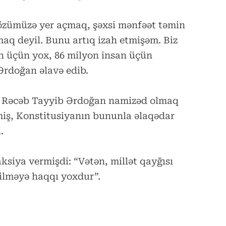
 özümüzə yer açmaq, şəxsi mənfəət təmin
q deyil. Bunu artıq izah etmişəm. Biz
n üçün yox, 86 milyon insan üçün
 Ərdoğan əlavə edib.
nt Rəcəb Tayyib Ərdoğan namizəd olmaq
miş, Konstitusiyanın bununla əlaqədar
.
ksiya vermişdi: “Vətən, millət qayğısı
kilməyə haqqı yoxdur”.