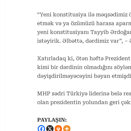
“Yeni konstitusiya ilə məqsədimiz
etmək və ya özümüzü harasa aparma
yeni konstitusiyanı Tayyib Ərdoğa
istəyirik. Əlbəttə, dərdimiz var”, –
Xatırladaq ki, ötən həftə Prezide
kimi bir dərdinin olmadığını söylə
dəyişdirilməyəcəyini bəyan etmişdi
MHP sədri Türkiyə liderinə belə rea
olan prezidentin yolundan geri çə
PAYLAŞIN: