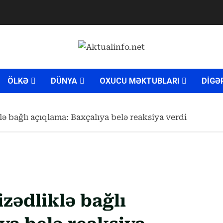
ÖLKƏ
DÜNYA
OXUCU MƏKTUBLARI
DİGƏ
 bağlı açıqlama: Baxçalıya belə reaksiya verdi
ədliklə bağlı