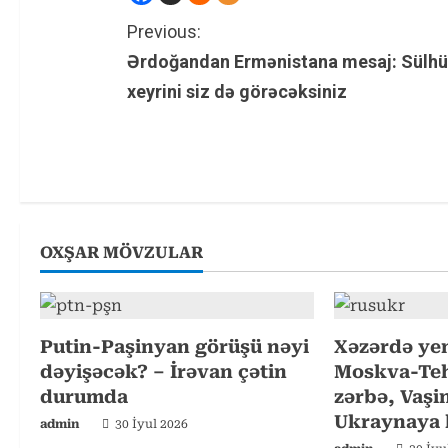
C
Previous:
Ərdoğandan Ermənistana mesaj: Sülh
o
xeyrini siz də görəcəksiniz
n
t
i
n
OXŞAR MÖVZULAR
u
e
Putin-Paşinyan görüşü nəyi
Xəzərdə yen
R
dəyişəcək? – İrəvan çətin
Moskva-Teh
durumda
zərbə, Vaş
e
Ukraynaya k
admin
30 İyul 2026