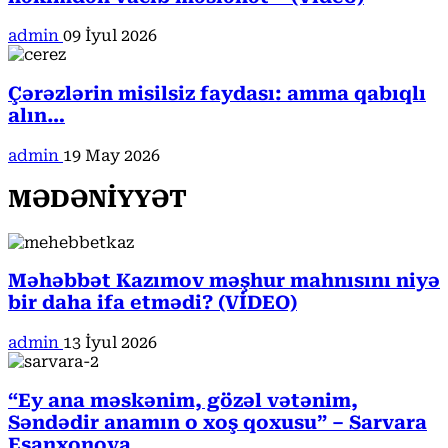
admin
09 İyul 2026
Çərəzlərin misilsiz faydası: amma qabıqlı
alın…
admin
19 May 2026
MƏDƏNİYYƏT
Məhəbbət Kazımov məşhur mahnısını niyə
bir daha ifa etmədi? (VİDEO)
admin
13 İyul 2026
“Ey ana məskənim, gözəl vətənim,
Səndədir anamın o xoş qoxusu” – Sarvara
Eşanxonova