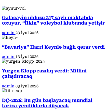
Gələcəyin ulduzu 217 saylı məktəbdə
oxuyur, “İlkin” voleybol klubunda yetişir
admin
23 İyul 2026
“Bavariya” Harri Keynlə bağlı qərar verdi
admin
13 İyul 2026
Yurgen Klopp razılıq verdi: Millini
çalışdıracaq
admin
03 İyul 2026
DÇ-2026: Bu gün başlayacaq mundial
tarixə yeniliklərlə düşəcək