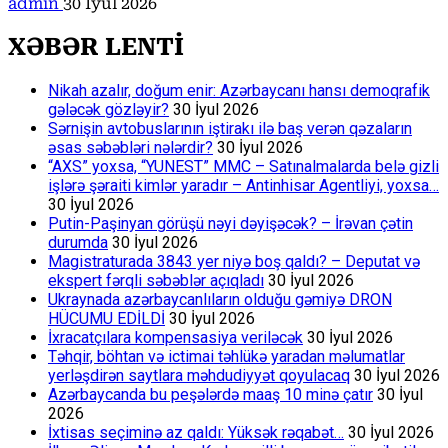
admin
30 İyul 2026
XƏBƏR LENTİ
Nikah azalır, doğum enir: Azərbaycanı hansı demoqrafik
gələcək gözləyir?
30 İyul 2026
Sərnişin avtobuslarının iştirakı ilə baş verən qəzaların
əsas səbəbləri nələrdir?
30 İyul 2026
“AXS” yoxsa, “YUNEST” MMC – Satınalmalarda belə gizli
işlərə şəraiti kimlər yaradır – Antinhisar Agentliyi, yoxsa…
30 İyul 2026
Putin-Paşinyan görüşü nəyi dəyişəcək? – İrəvan çətin
durumda
30 İyul 2026
Magistraturada 3843 yer niyə boş qaldı? – Deputat və
ekspert fərqli səbəblər açıqladı
30 İyul 2026
Ukraynada azərbaycanlıların olduğu gəmiyə DRON
HÜCUMU EDİLDİ
30 İyul 2026
İxracatçılara kompensasiya veriləcək
30 İyul 2026
Təhqir, böhtan və ictimai təhlükə yaradan məlumatlar
yerləşdirən saytlara məhdudiyyət qoyulacaq
30 İyul 2026
Azərbaycanda bu peşələrdə maaş 10 minə çatır
30 İyul
2026
İxtisas seçiminə az qaldı: Yüksək rəqabət…
30 İyul 2026