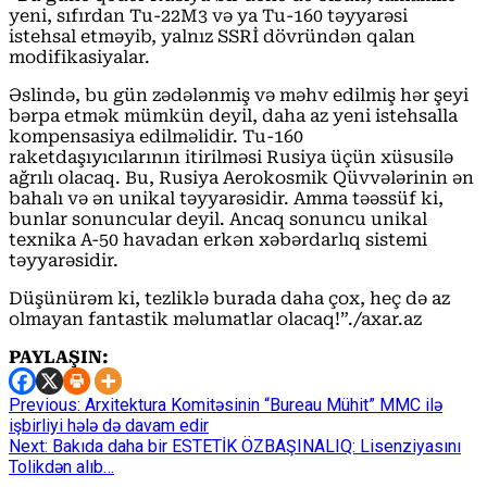
yeni, sıfırdan Tu-22M3 və ya Tu-160 təyyarəsi
istehsal etməyib, yalnız SSRİ dövründən qalan
modifikasiyalar.
Əslində, bu gün zədələnmiş və məhv edilmiş hər şeyi
bərpa etmək mümkün deyil, daha az yeni istehsalla
kompensasiya edilməlidir. Tu-160
raketdaşıyıcılarının itirilməsi Rusiya üçün xüsusilə
ağrılı olacaq. Bu, Rusiya Aerokosmik Qüvvələrinin ən
bahalı və ən unikal təyyarəsidir. Amma təəssüf ki,
bunlar sonuncular deyil. Ancaq sonuncu unikal
texnika A-50 havadan erkən xəbərdarlıq sistemi
təyyarəsidir.
Düşünürəm ki, tezliklə burada daha çox, heç də az
olmayan fantastik məlumatlar olacaq!”./axar.az
PAYLAŞIN:
Continue
Previous:
Arxitektura Komitəsinin “Bureau Mühit” MMC ilə
işbirliyi hələ də davam edir
Reading
Next:
Bakıda daha bir ESTETİK ÖZBAŞINALIQ: Lisenziyasını
Tolikdən alıb…