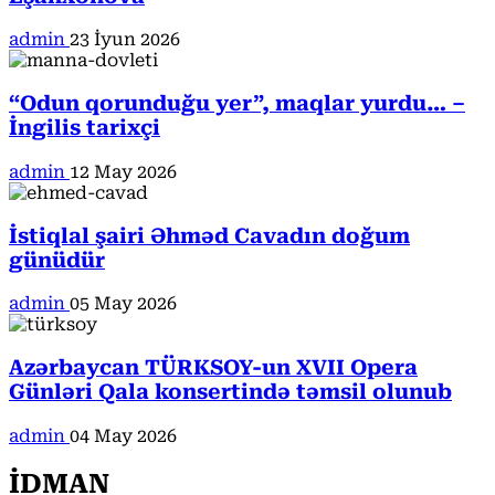
admin
23 İyun 2026
“Odun qorunduğu yer”, maqlar yurdu… –
İngilis tarixçi
admin
12 May 2026
İstiqlal şairi Əhməd Cavadın doğum
günüdür
admin
05 May 2026
Azərbaycan TÜRKSOY-un XVII Opera
Günləri Qala konsertində təmsil olunub
admin
04 May 2026
İDMAN