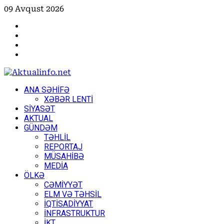
Skip
09 Avqust 2026
to
Facebook
content
Instagram
Youtube
X
Primary
ANA SƏHİFƏ
Menu
XƏBƏR LENTİ
SİYASƏT
AKTUAL
GÜNDƏM
TƏHLİL
REPORTAJ
MÜSAHİBƏ
MEDİA
ÖLKƏ
CƏMİYYƏT
ELM VƏ TƏHSİL
İQTİSADİYYAT
İNFRASTRUKTUR
İKT