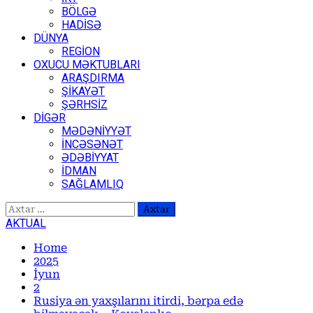
BÖLGƏ
HADİSƏ
DÜNYA
REGİON
OXUCU MƏKTUBLARI
ARAŞDIRMA
ŞİKAYƏT
ŞƏRHSİZ
DİGƏR
MƏDƏNİYYƏT
İNCƏSƏNƏT
ƏDƏBİYYAT
İDMAN
SAĞLAMLIQ
Axtarış:
AKTUAL
Home
2025
İyun
2
Rusiya ən yaxşılarını itirdi, bərpa edə