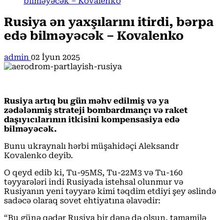
bilməyəcək – Kovalenko
Rusiya ən yaxşılarını itirdi, bərpa
edə bilməyəcək – Kovalenko
admin
02 İyun 2025
Rusiya artıq bu gün məhv edilmiş və ya
zədələnmiş strateji bombardmançı və raket
daşıyıcılarının itkisini kompensasiya edə
bilməyəcək.
Bunu ukraynalı hərbi müşahidəçi Aleksandr
Kovalenko deyib.
O qeyd edib ki, Tu-95MS, Tu-22M3 və Tu-160
təyyarələri indi Rusiyada istehsal olunmur və
Rusiyanın yeni təyyarə kimi təqdim etdiyi şey əslində
sadəcə olaraq sovet ehtiyatına əlavədir:
“Bu günə qədər Rusiya bir dənə də olsun, tamamilə