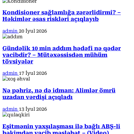
Kondisioner sağlamlığa zərərlidirmi? –
Həkimlər əsas riskləri açıqlayıb
admin
20 İyul 2026
Gündəlik 10 min addım hədəfi nə qədər
vacibdir? – Mütəxəssisdən mühüm
tövsiyələr
admin
17 İyul 2026
Nə pəhriz, nə də idman: Alimlər ömrü
uzadan vərdişi açıqladı
admin
13 İyul 2026
Eşitmənin yaxşılaşması ilə bağlı ABŞ-li
həkimdən vacib məsləhət – (Video)