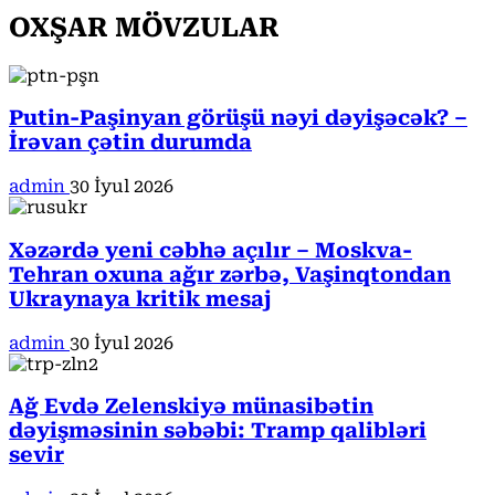
OXŞAR MÖVZULAR
Putin-Paşinyan görüşü nəyi dəyişəcək? –
İrəvan çətin durumda
admin
30 İyul 2026
Xəzərdə yeni cəbhə açılır – Moskva-
Tehran oxuna ağır zərbə, Vaşinqtondan
Ukraynaya kritik mesaj
admin
30 İyul 2026
Ağ Evdə Zelenskiyə münasibətin
dəyişməsinin səbəbi: Tramp qalibləri
sevir