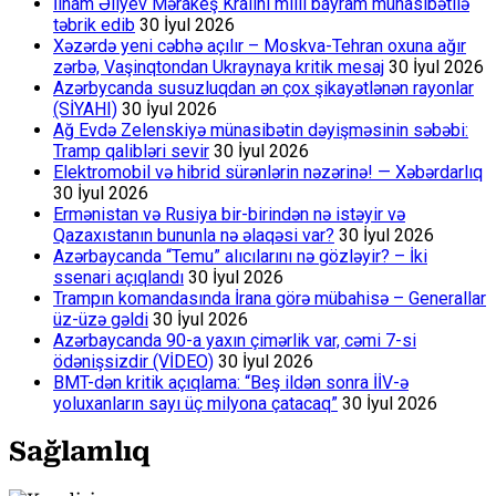
İlham Əliyev Mərakeş Kralını milli bayram münasibətilə
təbrik edib
30 İyul 2026
Xəzərdə yeni cəbhə açılır – Moskva-Tehran oxuna ağır
zərbə, Vaşinqtondan Ukraynaya kritik mesaj
30 İyul 2026
Azərbycanda susuzluqdan ən çox şikayətlənən rayonlar
(SİYAHI)
30 İyul 2026
Ağ Evdə Zelenskiyə münasibətin dəyişməsinin səbəbi:
Tramp qalibləri sevir
30 İyul 2026
Elektromobil və hibrid sürənlərin nəzərinə! — Xəbərdarlıq
30 İyul 2026
Ermənistan və Rusiya bir-birindən nə istəyir və
Qazaxıstanın bununla nə əlaqəsi var?
30 İyul 2026
Azərbaycanda “Temu” alıcılarını nə gözləyir? – İki
ssenari açıqlandı
30 İyul 2026
Trampın komandasında İrana görə mübahisə – Generallar
üz-üzə gəldi
30 İyul 2026
Azərbaycanda 90-a yaxın çimərlik var, cəmi 7-si
ödənişsizdir (VİDEO)
30 İyul 2026
BMT-dən kritik açıqlama: “Beş ildən sonra İİV-ə
yoluxanların sayı üç milyona çatacaq”
30 İyul 2026
Sağlamlıq