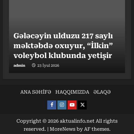
Gələcəyin ulduzu 217 saylı
məktəbdə oxuyur, “İlkin”
“
I
voleybol klubunda yetişir
b
admin
23 İyul 2026
a
ANA SƏHİFƏ
HAQQIMIZDA
ƏLAQƏ
Facebook
Instagram
Youtube
X
Copyright © 2026 aktualinfo.net All rights
reserved.
|
MoreNews
by AF themes.