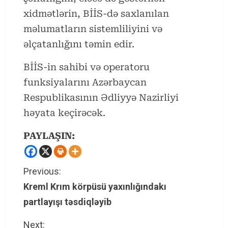
xidmətlərin, BİİS-də saxlanılan
məlumatların sistemliliyini və
əlçatanlığını təmin edir.
BİİS-in sahibi və operatoru
funksiyalarını Azərbaycan
Respublikasının Ədliyyə Nazirliyi
həyata keçirəcək.
PAYLAŞIN:
C
Previous:
Kreml Krım körpüsü yaxınlığındakı
o
partlayışı təsdiqləyib
n
Next: