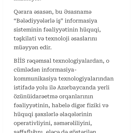
Qərara əsasən, bu Əsasnamə
“Bələdiyyələrlə iş” informasiya
sisteminin fəaliyyətinin hüquqi,
təşkilati və texnoloji əsaslarını
müəyyən edir.
BİİS rəqəmsal texnologiyalardan, o
cümlədən informasiya-
kommunikasiya texnologiyalarından
istifadə yolu ilə Azərbaycanda yerli
özünüidarəetmə orqanlarının
fəaliyyətinin, habelə digər fiziki və
hüquqi şəxslərlə əlaqələrinin
operativliyini, səmərəliliyini,
şəffaflığını, eləcə də göstərilən