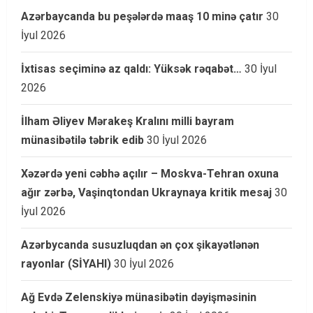
Azərbaycanda bu peşələrdə maaş 10 minə çatır
30
İyul 2026
İxtisas seçiminə az qaldı: Yüksək rəqabət…
30 İyul
2026
İlham Əliyev Mərakeş Kralını milli bayram
münasibətilə təbrik edib
30 İyul 2026
Xəzərdə yeni cəbhə açılır – Moskva-Tehran oxuna
ağır zərbə, Vaşinqtondan Ukraynaya kritik mesaj
30
İyul 2026
Azərbycanda susuzluqdan ən çox şikayətlənən
rayonlar (SİYAHI)
30 İyul 2026
Ağ Evdə Zelenskiyə münasibətin dəyişməsinin