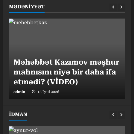
MƏDƏNİYYƏT
“
Məhəbbət Kazımov məşhur
v
mahnısını niyə bir daha ifa
o
etmədi? (VİDEO)
admin
13 İyul 2026
a
İDMAN