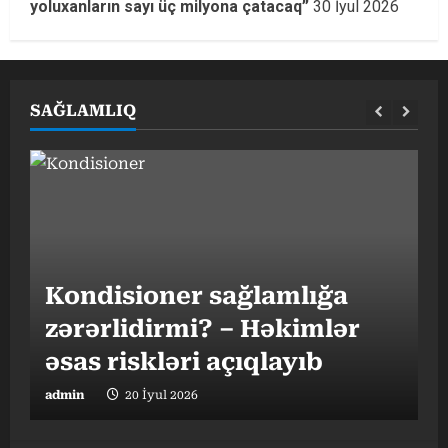
yoluxanların sayı üç milyona çatacaq”
30 İyul 2026
SAĞLAMLIQ
G
Kondisioner sağlamlığa
h
zərərlidirmi? – Həkimlər
əsas riskləri açıqlayıb
t
admin
20 İyul 2026
a