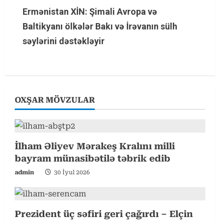
t
Ermənistan XİN: Şimali Avropa və
Baltikyanı ölkələr Bakı və İrəvanın sülh
i
səylərini dəstəkləyir
n
u
e
OXŞAR MÖVZULAR
R
e
İlham Əliyev Mərakeş Kralını milli
a
bayram münasibətilə təbrik edib
d
admin
30 İyul 2026
i
n
Prezident üç səfiri geri çağırdı – Elçin