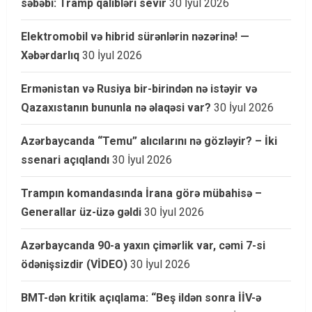
səbəbi: Tramp qalibləri sevir
30 İyul 2026
Elektromobil və hibrid sürənlərin nəzərinə! —
Xəbərdarlıq
30 İyul 2026
Ermənistan və Rusiya bir-birindən nə istəyir və
Qazaxıstanın bununla nə əlaqəsi var?
30 İyul 2026
Azərbaycanda “Temu” alıcılarını nə gözləyir? – İki
ssenari açıqlandı
30 İyul 2026
Trampın komandasında İrana görə mübahisə –
Generallar üz-üzə gəldi
30 İyul 2026
Azərbaycanda 90-a yaxın çimərlik var, cəmi 7-si
ödənişsizdir (VİDEO)
30 İyul 2026
BMT-dən kritik açıqlama: “Beş ildən sonra İİV-ə