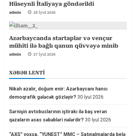
Hüseynli İtaliyaya göndərildi
g
admin
28 İyul 2026
Azərbaycanda startaplar və vençur
mühiti ilə bağlı qanun qüvvəyə minib
admin
27 İyul 2026
XƏBƏR LENTİ
Nikah azalır, doğum enir: Azərbaycanı hansı
demoqrafik gələcək gözləyir?
30 İyul 2026
Sərnişin avtobuslarının iştirakı ilə baş verən
qəzaların əsas səbəbləri nələrdir?
30 İyul 2026
“AXS” yoxsa, “YUNEST” MMC – Satınalmalarda belə