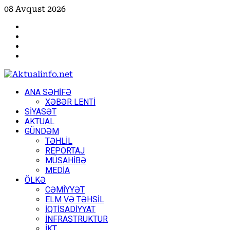
Skip
08 Avqust 2026
to
Facebook
content
Instagram
Youtube
X
Primary
ANA SƏHİFƏ
Menu
XƏBƏR LENTİ
SİYASƏT
AKTUAL
GÜNDƏM
TƏHLİL
REPORTAJ
MÜSAHİBƏ
MEDİA
ÖLKƏ
CƏMİYYƏT
ELM VƏ TƏHSİL
İQTİSADİYYAT
İNFRASTRUKTUR
İKT