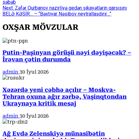
səbəb
Reading
Next:
Zəfər Qurbanov nazirliyə gedən şikayətlərin qarşısını
BELƏ KƏSİR… – “Bəxtiyar Nəsibov neytrallaşdırır…”
OXŞAR MÖVZULAR
Putin-Paşinyan görüşü nəyi dəyişəcək? –
İrəvan çətin durumda
admin
30 İyul 2026
Xəzərdə yeni cəbhə açılır – Moskva-
Tehran oxuna ağır zərbə, Vaşinqtondan
Ukraynaya kritik mesaj
admin
30 İyul 2026
Ağ Evdə Zelenskiyə münasibətin