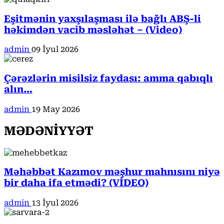
Eşitmənin yaxşılaşması ilə bağlı ABŞ-li
həkimdən vacib məsləhət – (Video)
admin
09 İyul 2026
Çərəzlərin misilsiz faydası: amma qabıqlı
alın…
admin
19 May 2026
MƏDƏNİYYƏT
Məhəbbət Kazımov məşhur mahnısını niyə
bir daha ifa etmədi? (VİDEO)
admin
13 İyul 2026