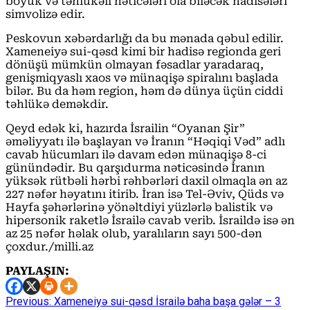
böyük və təhlükəli nəticələri ola biləcək hadisələri
simvolizə edir.
Peskovun xəbərdarlığı da bu mənada qəbul edilir.
Xameneiyə sui-qəsd kimi bir hadisə regionda geri
dönüşü mümkün olmayan fəsadlar yaradaraq,
genişmiqyaslı xaos və münaqişə spiralını başlada
bilər. Bu da həm region, həm də dünya üçün ciddi
təhlükə deməkdir.
Qeyd edək ki, hazırda İsrailin “Oyanan Şir”
əməliyyatı ilə başlayan və İranın “Həqiqi Vəd” adlı
cavab hücumları ilə davam edən münaqişə 8-ci
günündədir. Bu qarşıdurma nəticəsində İranın
yüksək rütbəli hərbi rəhbərləri daxil olmaqla ən az
227 nəfər həyatını itirib. İran isə Tel-Əviv, Qüds və
Hayfa şəhərlərinə yönəltdiyi yüzlərlə balistik və
hipersonik raketlə İsrailə cavab verib. İsraildə isə ən
az 25 nəfər həlak olub, yaralıların sayı 500-dən
çoxdur./milli.az
PAYLAŞIN:
Continue
Previous:
Xameneiyə sui-qəsd İsrailə baha başa gələr – 3