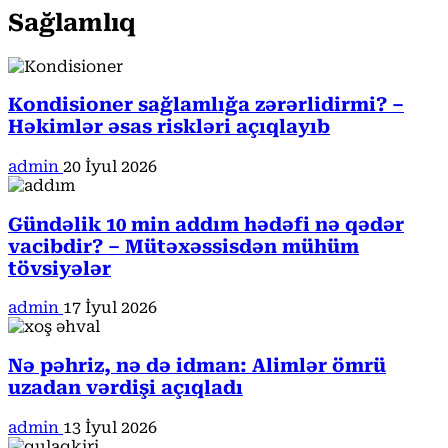
Sağlamlıq
Kondisioner sağlamlığa zərərlidirmi? –
Həkimlər əsas riskləri açıqlayıb
admin
20 İyul 2026
Gündəlik 10 min addım hədəfi nə qədər
vacibdir? – Mütəxəssisdən mühüm
tövsiyələr
admin
17 İyul 2026
Nə pəhriz, nə də idman: Alimlər ömrü
uzadan vərdişi açıqladı
admin
13 İyul 2026