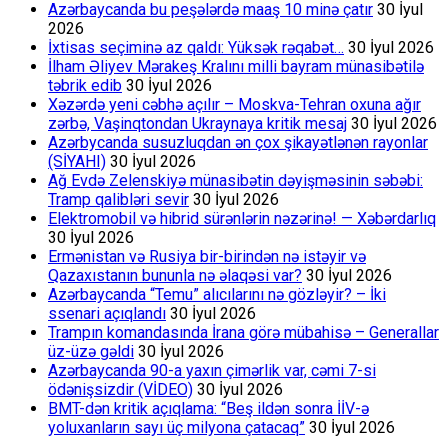
Azərbaycanda bu peşələrdə maaş 10 minə çatır
30 İyul
2026
İxtisas seçiminə az qaldı: Yüksək rəqabət…
30 İyul 2026
İlham Əliyev Mərakeş Kralını milli bayram münasibətilə
təbrik edib
30 İyul 2026
Xəzərdə yeni cəbhə açılır – Moskva-Tehran oxuna ağır
zərbə, Vaşinqtondan Ukraynaya kritik mesaj
30 İyul 2026
Azərbycanda susuzluqdan ən çox şikayətlənən rayonlar
(SİYAHI)
30 İyul 2026
Ağ Evdə Zelenskiyə münasibətin dəyişməsinin səbəbi:
Tramp qalibləri sevir
30 İyul 2026
Elektromobil və hibrid sürənlərin nəzərinə! — Xəbərdarlıq
30 İyul 2026
Ermənistan və Rusiya bir-birindən nə istəyir və
Qazaxıstanın bununla nə əlaqəsi var?
30 İyul 2026
Azərbaycanda “Temu” alıcılarını nə gözləyir? – İki
ssenari açıqlandı
30 İyul 2026
Trampın komandasında İrana görə mübahisə – Generallar
üz-üzə gəldi
30 İyul 2026
Azərbaycanda 90-a yaxın çimərlik var, cəmi 7-si
ödənişsizdir (VİDEO)
30 İyul 2026
BMT-dən kritik açıqlama: “Beş ildən sonra İİV-ə
yoluxanların sayı üç milyona çatacaq”
30 İyul 2026