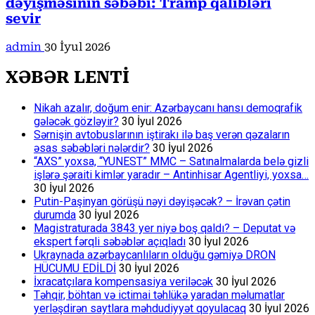
dəyişməsinin səbəbi: Tramp qalibləri
sevir
admin
30 İyul 2026
XƏBƏR LENTİ
Nikah azalır, doğum enir: Azərbaycanı hansı demoqrafik
gələcək gözləyir?
30 İyul 2026
Sərnişin avtobuslarının iştirakı ilə baş verən qəzaların
əsas səbəbləri nələrdir?
30 İyul 2026
“AXS” yoxsa, “YUNEST” MMC – Satınalmalarda belə gizli
işlərə şəraiti kimlər yaradır – Antinhisar Agentliyi, yoxsa…
30 İyul 2026
Putin-Paşinyan görüşü nəyi dəyişəcək? – İrəvan çətin
durumda
30 İyul 2026
Magistraturada 3843 yer niyə boş qaldı? – Deputat və
ekspert fərqli səbəblər açıqladı
30 İyul 2026
Ukraynada azərbaycanlıların olduğu gəmiyə DRON
HÜCUMU EDİLDİ
30 İyul 2026
İxracatçılara kompensasiya veriləcək
30 İyul 2026
Təhqir, böhtan və ictimai təhlükə yaradan məlumatlar
yerləşdirən saytlara məhdudiyyət qoyulacaq
30 İyul 2026