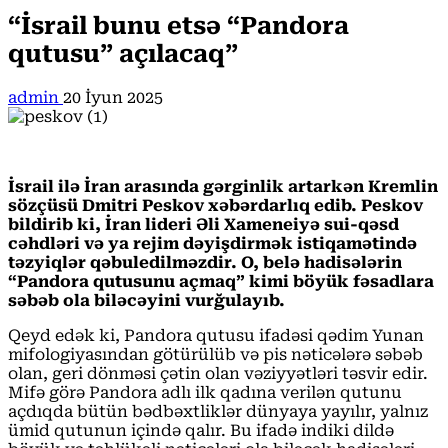
“İsrail bunu etsə “Pandora
qutusu” açılacaq”
admin
20 İyun 2025
İsrail ilə İran arasında gərginlik artarkən Kremlin
sözçüsü Dmitri Peskov xəbərdarlıq edib. Peskov
bildirib ki, İran lideri Əli Xameneiyə sui-qəsd
cəhdləri və ya rejim dəyişdirmək istiqamətində
təzyiqlər qəbuledilməzdir. O, belə hadisələrin
“Pandora qutusunu açmaq” kimi böyük fəsadlara
səbəb ola biləcəyini vurğulayıb.
Qeyd edək ki, Pandora qutusu ifadəsi qədim Yunan
mifologiyasından götürülüb və pis nəticələrə səbəb
olan, geri dönməsi çətin olan vəziyyətləri təsvir edir.
Mifə görə Pandora adlı ilk qadına verilən qutunu
açdıqda bütün bədbəxtliklər dünyaya yayılır, yalnız
ümid qutunun içində qalır. Bu ifadə indiki dildə