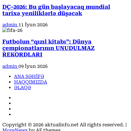
DÇ-2026: Bu gün başlayacaq mundial
tarixə yeniliklərlə düşəcək
admin
11 İyun 2026
Futbolun “qızıl kitabı”: Dünya
çempionatlarının UNUDULMAZ
REKORDLARI
admin
09 İyun 2026
ANA SƏHİFƏ
HAQQIMIZDA
ƏLAQƏ
Facebook
Instagram
Youtube
X
Copyright © 2026 aktualinfo.net All rights reserved.
|
MoreNews
by AF themes.