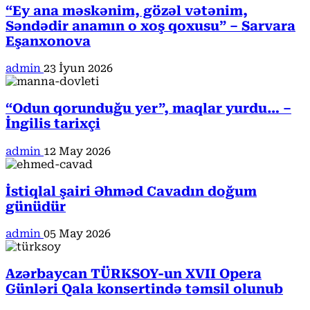
“Ey ana məskənim, gözəl vətənim,
Səndədir anamın o xoş qoxusu” – Sarvara
Eşanxonova
admin
23 İyun 2026
“Odun qorunduğu yer”, maqlar yurdu… –
İngilis tarixçi
admin
12 May 2026
İstiqlal şairi Əhməd Cavadın doğum
günüdür
admin
05 May 2026
Azərbaycan TÜRKSOY-un XVII Opera
Günləri Qala konsertində təmsil olunub