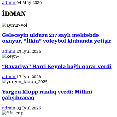
admin
04 May 2026
İDMAN
Gələcəyin ulduzu 217 saylı məktəbdə
oxuyur, “İlkin” voleybol klubunda yetişir
admin
23 İyul 2026
“Bavariya” Harri Keynlə bağlı qərar verdi
admin
13 İyul 2026
Yurgen Klopp razılıq verdi: Millini
çalışdıracaq
admin
03 İyul 2026