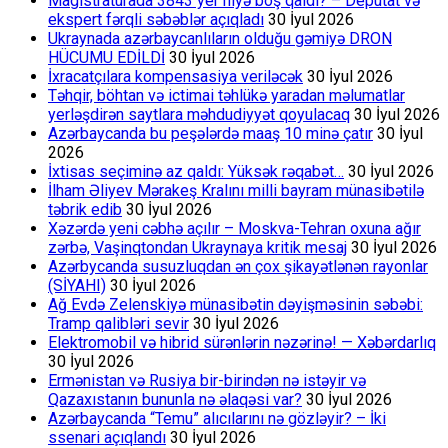
Magistraturada 3843 yer niyə boş qaldı? – Deputat və
ekspert fərqli səbəblər açıqladı
30 İyul 2026
Ukraynada azərbaycanlıların olduğu gəmiyə DRON
HÜCUMU EDİLDİ
30 İyul 2026
İxracatçılara kompensasiya veriləcək
30 İyul 2026
Təhqir, böhtan və ictimai təhlükə yaradan məlumatlar
yerləşdirən saytlara məhdudiyyət qoyulacaq
30 İyul 2026
Azərbaycanda bu peşələrdə maaş 10 minə çatır
30 İyul
2026
İxtisas seçiminə az qaldı: Yüksək rəqabət…
30 İyul 2026
İlham Əliyev Mərakeş Kralını milli bayram münasibətilə
təbrik edib
30 İyul 2026
Xəzərdə yeni cəbhə açılır – Moskva-Tehran oxuna ağır
zərbə, Vaşinqtondan Ukraynaya kritik mesaj
30 İyul 2026
Azərbycanda susuzluqdan ən çox şikayətlənən rayonlar
(SİYAHI)
30 İyul 2026
Ağ Evdə Zelenskiyə münasibətin dəyişməsinin səbəbi:
Tramp qalibləri sevir
30 İyul 2026
Elektromobil və hibrid sürənlərin nəzərinə! — Xəbərdarlıq
30 İyul 2026
Ermənistan və Rusiya bir-birindən nə istəyir və
Qazaxıstanın bununla nə əlaqəsi var?
30 İyul 2026
Azərbaycanda “Temu” alıcılarını nə gözləyir? – İki
ssenari açıqlandı
30 İyul 2026