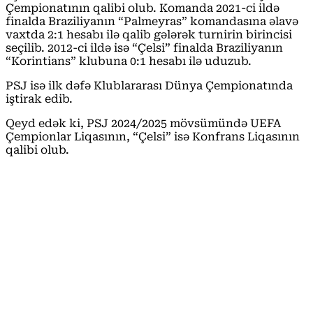
Çempionatının qalibi olub. Komanda 2021-ci ildə
finalda Braziliyanın “Palmeyras” komandasına əlavə
vaxtda 2:1 hesabı ilə qalib gələrək turnirin birincisi
seçilib. 2012-ci ildə isə “Çelsi” finalda Braziliyanın
“Korintians” klubuna 0:1 hesabı ilə uduzub.
PSJ isə ilk dəfə Klublararası Dünya Çempionatında
iştirak edib.
Qeyd edək ki, PSJ 2024/2025 mövsümündə UEFA
Çempionlar Liqasının, “Çelsi” isə Konfrans Liqasının
qalibi olub.