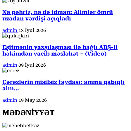
Nə pəhriz, nə də idman: Alimlər ömrü
uzadan vərdişi açıqladı
admin
13 İyul 2026
Eşitmənin yaxşılaşması ilə bağlı ABŞ-li
həkimdən vacib məsləhət – (Video)
admin
09 İyul 2026
Çərəzlərin misilsiz faydası: amma qabıqlı
alın…
admin
19 May 2026
MƏDƏNİYYƏT