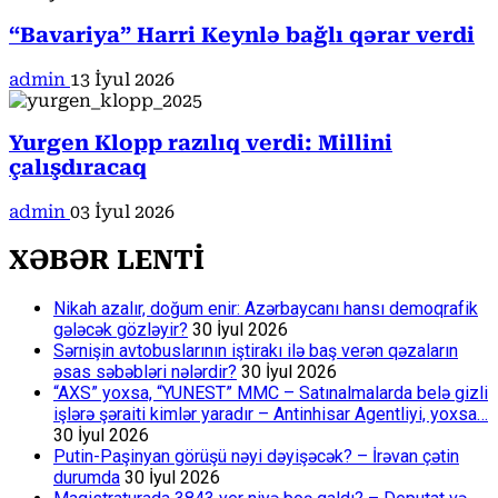
“Bavariya” Harri Keynlə bağlı qərar verdi
admin
13 İyul 2026
Yurgen Klopp razılıq verdi: Millini
çalışdıracaq
admin
03 İyul 2026
XƏBƏR LENTİ
Nikah azalır, doğum enir: Azərbaycanı hansı demoqrafik
gələcək gözləyir?
30 İyul 2026
Sərnişin avtobuslarının iştirakı ilə baş verən qəzaların
əsas səbəbləri nələrdir?
30 İyul 2026
“AXS” yoxsa, “YUNEST” MMC – Satınalmalarda belə gizli
işlərə şəraiti kimlər yaradır – Antinhisar Agentliyi, yoxsa…
30 İyul 2026
Putin-Paşinyan görüşü nəyi dəyişəcək? – İrəvan çətin
durumda
30 İyul 2026