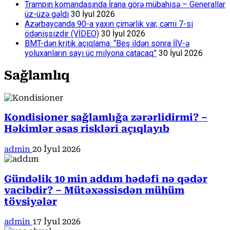
Trampın komandasında İrana görə mübahisə – Generallar
üz-üzə gəldi
30 İyul 2026
Azərbaycanda 90-a yaxın çimərlik var, cəmi 7-si
ödənişsizdir (VİDEO)
30 İyul 2026
BMT-dən kritik açıqlama: “Beş ildən sonra İİV-ə
yoluxanların sayı üç milyona çatacaq”
30 İyul 2026
Sağlamlıq
Kondisioner sağlamlığa zərərlidirmi? –
Həkimlər əsas riskləri açıqlayıb
admin
20 İyul 2026
Gündəlik 10 min addım hədəfi nə qədər
vacibdir? – Mütəxəssisdən mühüm
tövsiyələr
admin
17 İyul 2026