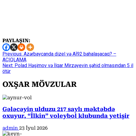
PAYLAŞIN:
Continue
Previous:
Azərbaycanda dizel və Aİ92 bahalaşacaq? –
AÇIQLAMA
Reading
Next:
Polad Həşimov və İlqar Mirzəyevin şəhid olmasından 5 il
ötür
OXŞAR MÖVZULAR
Gələcəyin ulduzu 217 saylı məktəbdə
oxuyur, “İlkin” voleybol klubunda yetişir
admin
23 İyul 2026