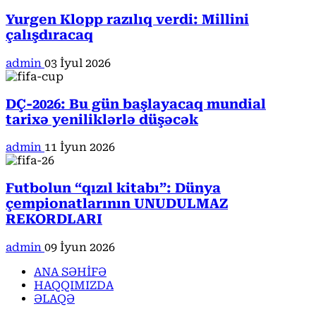
Yurgen Klopp razılıq verdi: Millini
çalışdıracaq
admin
03 İyul 2026
DÇ-2026: Bu gün başlayacaq mundial
tarixə yeniliklərlə düşəcək
admin
11 İyun 2026
Futbolun “qızıl kitabı”: Dünya
çempionatlarının UNUDULMAZ
REKORDLARI
admin
09 İyun 2026
ANA SƏHİFƏ
HAQQIMIZDA
ƏLAQƏ