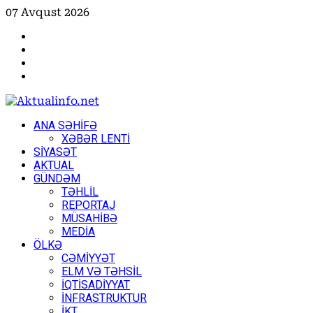
Skip
07 Avqust 2026
to
Facebook
content
Instagram
Youtube
X
Primary
ANA SƏHİFƏ
Menu
XƏBƏR LENTİ
SİYASƏT
AKTUAL
GÜNDƏM
TƏHLİL
REPORTAJ
MÜSAHİBƏ
MEDİA
ÖLKƏ
CƏMİYYƏT
ELM VƏ TƏHSİL
İQTİSADİYYAT
İNFRASTRUKTUR
İKT