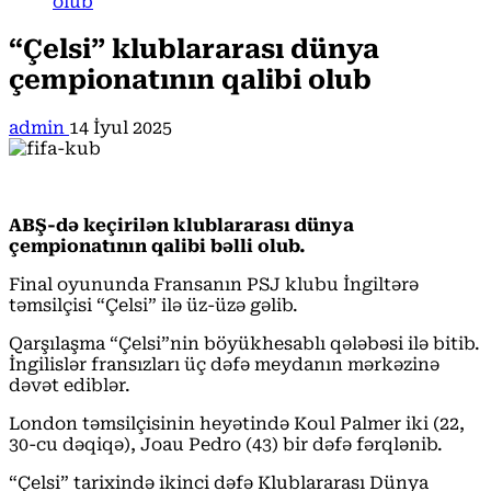
olub
“Çelsi” klublararası dünya
çempionatının qalibi olub
admin
14 İyul 2025
ABŞ-də keçirilən klublararası dünya
çempionatının qalibi bəlli olub.
Final oyununda Fransanın PSJ klubu İngiltərə
təmsilçisi “Çelsi” ilə üz-üzə gəlib.
Qarşılaşma “Çelsi”nin böyükhesablı qələbəsi ilə bitib.
İngilislər fransızları üç dəfə meydanın mərkəzinə
dəvət ediblər.
London təmsilçisinin heyətində Koul Palmer iki (22,
30-cu dəqiqə), Joau Pedro (43) bir dəfə fərqlənib.
“Çelsi” tarixində ikinci dəfə Klublararası Dünya