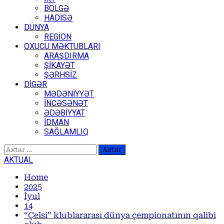
BÖLGƏ
HADİSƏ
DÜNYA
REGİON
OXUCU MƏKTUBLARI
ARAŞDIRMA
ŞİKAYƏT
ŞƏRHSİZ
DİGƏR
MƏDƏNİYYƏT
İNCƏSƏNƏT
ƏDƏBİYYAT
İDMAN
SAĞLAMLIQ
Axtarış:
AKTUAL
Home
2025
İyul
14
“Çelsi” klublararası dünya çempionatının qalibi