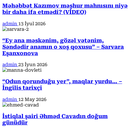
Məhəbbət Kazımov məşhur mahnısını niyə
bir daha ifa etmədi? (VİDEO)
admin
13 İyul 2026
“Ey ana məskənim, gözəl vətənim,
Səndədir anamın o xoş qoxusu” – Sarvara
Eşanxonova
admin
23 İyun 2026
“Odun qorunduğu yer”, maqlar yurdu… –
İngilis tarixçi
admin
12 May 2026
İstiqlal şairi Əhməd Cavadın doğum
günüdür