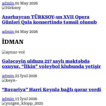
admin
05 May 2026
Azərbaycan TÜRKSOY-un XVII Opera
Günləri Qala konsertində təmsil olunub
admin
04 May 2026
İDMAN
Gələcəyin ulduzu 217 saylı məktəbdə
oxuyur, “İlkin” voleybol klubunda yetişir
admin
23 İyul 2026
“Bavariya” Harri Keynlə bağlı qərar verdi
admin
13 İyul 2026